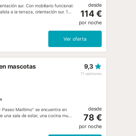
desde
entación sur. Con mobiliario funcional:
114 €
ida a la terraza, orientación sur. 1
tación norte. 1 dorm., abuhardillado
por noche
 vitrocerámica, congelador).
m2, orientación norte. Muebles de
 Internet (Wifi, gratis). A tener en
Ver oferta
S. El baño está compuesto de WC y
5...
ten mascotas
9,3
71
opiniones
as
desde
 - Paseo Marítimo" se encuentra en
78 €
de una sala de estar, una cocina muy
rsonas. Los servicios adicionales
por noche
ora y televisión. Hay una cuna y una
ta con una zona exterior privada con