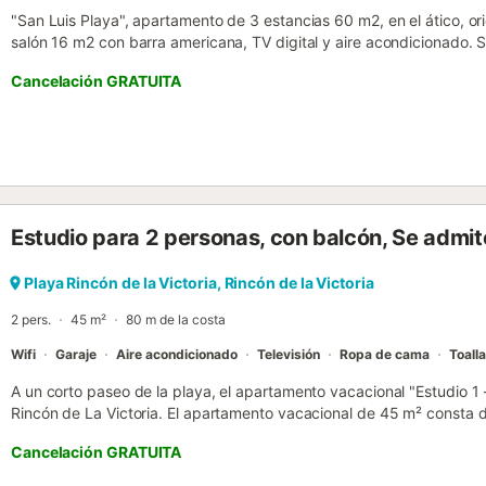
"San Luis Playa", apartamento de 3 estancias 60 m2, en el ático, ori
salón 16 m2 con barra americana, TV digital y aire acondicionado. Sal
dorm. con 1 cama de matrimonio (135 cm). Salida a la terraza, orien
Cancelación GRATUITA
con 2 camas (90 cm). Cocina abierta (4 fogones, horno, X placas de
Ducha/WC, WC separado. Terraza 12 m2, orientación sur terraza 6 
terraza. Vista muy bonita al mar. El alojamiento dispone de: lavadora.
cuenta: adecuado para familias. Sin aparcamiento. TV solamente E
lavabo. VFT/MA/10237 // Reg. Nr.:
ESFCTU0000290250003784110000000000000000VFT/MA/10237
Estudio para 2 personas, con balcón, Se admi
Playa Rincón de la Victoria, Rincón de la Victoria
2 pers.
45 m²
80 m de la costa
Wifi
Garaje
Aire acondicionado
Televisión
Ropa de cama
Toall
A un corto paseo de la playa, el apartamento vacacional "Estudio 1
Rincón de La Victoria. El apartamento vacacional de 45 m² consta 
bien equipada, 1 dormitorio y 1 baño, por lo que puede alojar a 2 pe
Cancelación GRATUITA
incluyen Wi-Fi (apto para videollamadas), aire acondicionado, lavad
trona disponibles bajo petición. El apartamento de vacaciones cuen