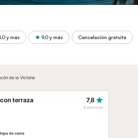
8,0
y más
9,0
y más
Cancelación gratuita
cón de la Victoria
con terraza
7,8
8
opiniones
Ropa de cama