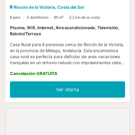
Rincón de la Victoria, Costa del Sol
6 pers.
3 dormitorios
85 m²
3,2 km de la costa
Piscina, Wifi, Internet, Aire acondicionado, Televisión,
Balcón/Terraza
Casa Rural para 6 personas cerca de Rincón de la Victoria,
en la provincia de Málaga, Andalucía. Esta encantadora
casa rural es perfecta para disfrutar de unas vacaciones
tranquilas en un entorno natural con impresionantes vistas
al mar. Su ubicación, a solo 4 km de la playa y del pueblo,
Cancelación GRATUITA
la convierte en un lugar ideal para combinar relax y
actividades costeras. El interior de la vivienda está
distribuido en una sola planta, ofreciendo comodidad y
Ver oferta
funcionalidad. La casa cuenta con 3 dormitorios: dos de
ellos con 2 camas individuales cada uno, y un tercer
dormitorio con cama de matrimonio. Todos los dormitorios
están equipados con aire acondicionado para garantizar el
máximo confort en cualquier época del año. Además,
dispone de 2 baños completos con ducha, modernos y
bien equipados. La zona de día incluye un acogedor salón
con cocina americana, totalmente equipada, ideal para