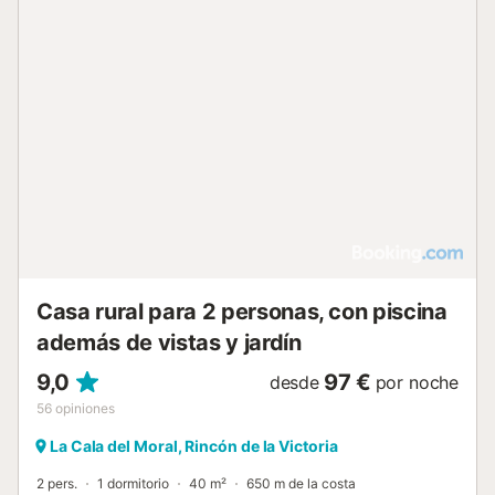
encuentran abiertas desde los meses de Mayo a
Septiembre, ambos meses incluidos. Junto a ellas,
encontramos un parque infantil donde pasar momentos
agradables en familia....
Casa rural para 2 personas, con piscina
además de vistas y jardín
9,0
97 €
desde
por noche
56
opiniones
La Cala del Moral, Rincón de la Victoria
2 pers.
1 dormitorio
40 m²
650 m de la costa