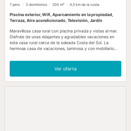
7 pers.
3 dormitorios
200 m²
4,5 km de la costa
Piscina exterior, Wifi, Aparcamiento en la propiedad,
Terraza, Aire acondicionado, Televisión, Jardín
Maravillosa casa rural con piscina privada y vistas al mar.
Disfrute de unas relajantes y agradables vacaciones en
esta casa rural cerca de la soleada Costa del Sol. La
hermosa casa de vacaciones, luminosa y con mobiliario
rústico, es un lugar maravilloso para el descanso y la
relajación. Abra la puerta por la mañana, respire el aire
fresco y salte a la piscina. Disfrute de su café matutino y
Ver oferta
de las vistas a la montaña en la terraza cubierta. Por la
noche, busque un lugar en el jardín privado con vistas al
mar y termine el día agradablemente con unas tapas y una
cerveza fría. Si le apetece cambiar de aires, las
maravillosas playas de la Costa del Sol están a sólo 4,5
km. Pase horas inolvidables nadando, tomando el sol y
jugando. O haga una excursión a la ciudad de Málaga, a
25 km. Visite aquí los diversos museos, como el Museo
Picasso, o visite las impresionantes fortalezas de la
Alcazaba y Gibralfaro. La maravillosa Andalucía también
invita a muchas excursiones....