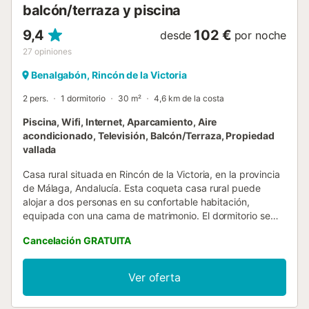
balcón/terraza y piscina
9,4
102 €
desde
por noche
27
opiniones
Benalgabón, Rincón de la Victoria
2 pers.
1 dormitorio
30 m²
4,6 km de la costa
Piscina, Wifi, Internet, Aparcamiento, Aire
acondicionado, Televisión, Balcón/Terraza, Propiedad
vallada
Casa rural situada en Rincón de la Victoria, en la provincia
de Málaga, Andalucía. Esta coqueta casa rural puede
alojar a dos personas en su confortable habitación,
equipada con una cama de matrimonio. El dormitorio se
ubica en un bungalow equipado con cuarto de baño con
Cancelación GRATUITA
plato de ducha, un salón comedor y una cocina abierta. En
la misma parcela, tendrás a disposición otra zona de estar,
equipada con un espacioso salón comedor, con un rincón
Ver oferta
cocina y amplios ventanales, para que disfrutes de las
magníficas vistas de los alrededores. Al ser dos edificios