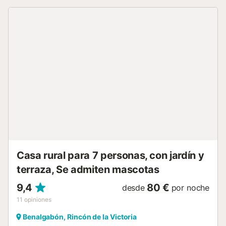
independientes, esta casa rural no es apta para familias
con niños. El dormitorio dispone de aire acondicionado. La
zona exterior acoge una fantástica piscina privada
rodeada por tarima en leño, donde disfrutarás de
inolvidables momentos de diversión y relajación. La
privacidad está garantizada gracias a la abundante
vegetación que rodea la casa rural. También podrás
relajarte en el porche cubierto mientras disfrutas de
deliciosas barbacoas. El acceso a la casa es posible a
través de un carril asfaltado....
Casa rural para 7 personas, con jardín y
terraza, Se admiten mascotas
9,4
80 €
desde
por noche
11
opiniones
Benalgabón, Rincón de la Victoria