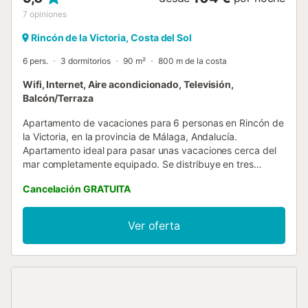
7
opiniones
Rincón de la Victoria, Costa del Sol
6 pers.
3 dormitorios
90 m²
800 m de la costa
Wifi, Internet, Aire acondicionado, Televisión,
Balcón/Terraza
Apartamento de vacaciones para 6 personas en Rincón de
la Victoria, en la provincia de Málaga, Andalucía.
Apartamento ideal para pasar unas vacaciones cerca del
mar completamente equipado. Se distribuye en tres
dormitorios, uno con cama de matrimonio con un cuarto de
Cancelación GRATUITA
baño con ducha en suite. Dispone de terraza con vistas al
mar y un sillón donde relajarse. El segundo dormitorio tiene
dos camas individuales unidas y el tercer cuarto de baño
Ver oferta
consta de una cama de matrimonio. Dispone de una
cocina completamente equipada abierta al salón comedor
con una decoración muy acogedora. Las estancias son
muy luminosas. En el exterior cuenta con zonas comunes
como son las cuatro piscinas de las que dispone el recinto,
2 para adultos y 2 piscinas infantiles, las cuáles se