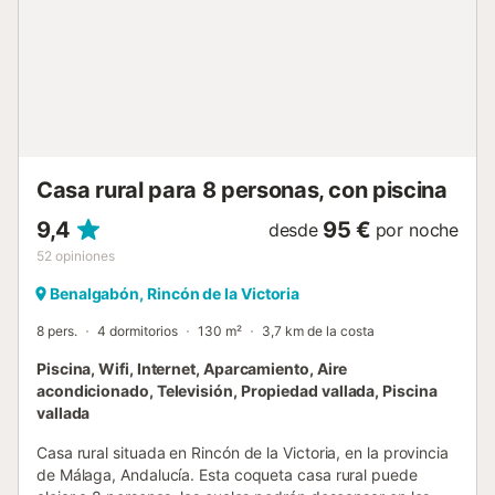
preparar comidas mientras compartes tiempo con tus
seres queridos. El exterior es uno de los puntos fuertes de
esta propiedad. La casa dispone de un porche que incluye
una zona de barbacoa con mesa y sillas, perfecta para
comidas al aire libre, y otra área con un conjunto de relax
de jardín, ideal para disfrutar de la brisa y las vistas. La
piscina, situada en un nivel superior, permite disfrutar de
unas espectaculares vistas al mar, creando un rincón único
Casa rural para 8 personas, con piscina
para relajarse bajo el sol. Cabe destacar que la ...
9,4
95 €
desde
por noche
52
opiniones
Benalgabón, Rincón de la Victoria
8 pers.
4 dormitorios
130 m²
3,7 km de la costa
Piscina, Wifi, Internet, Aparcamiento, Aire
acondicionado, Televisión, Propiedad vallada, Piscina
vallada
Casa rural situada en Rincón de la Victoria, en la provincia
de Málaga, Andalucía. Esta coqueta casa rural puede