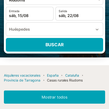
Riudoms
Entrada
Salida
sáb, 15/08
sáb, 22/08
Huéspedes
BUSCAR
Alquileres vacacionales
España
Cataluña
Provincia de Tarragona
Casas rurales Riudoms
Mostrar todos