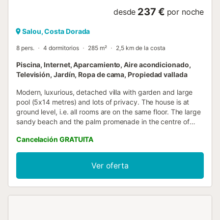
237 €
desde
por noche
Salou, Costa Dorada
8 pers.
4 dormitorios
285 m²
2,5 km de la costa
Piscina, Internet, Aparcamiento, Aire acondicionado,
Televisión, Jardín, Ropa de cama, Propiedad vallada
Modern, luxurious, detached villa with garden and large
pool (5x14 metres) and lots of privacy. The house is at
ground level, i.e. all rooms are on the same floor. The large
sandy beach and the palm promenade in the centre of
Salou are 7 minutes away by car (2.5 km). Even closer are
Cancelación GRATUITA
Port Aventura, Ferrari Land, Aquapolis and Aquum Spa.
The villa has a spacious living room of approx. 55m2 and 4
large bedrooms between 16-25m2 and has a large garden
Ver oferta
with terrace furniture and deckchairs, barbecue area and
beautiful trees. The villa is surrounded by an organic farm
consisting of fruit trees (apricots, oranges, lemons, limes,
mandarins, figs, persimmons, pomegranates, pears,
apples, quinces, etc.), olive trees and a pine forest. You
can eat the fruit from the trees yourself. In total, the