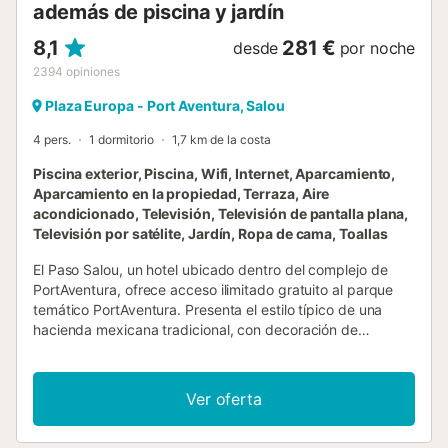
además de piscina y jardín
8,1
281 €
desde
por noche
2394
opiniones
Plaza Europa - Port Aventura, Salou
4 pers.
1 dormitorio
1,7 km de la costa
Piscina exterior, Piscina, Wifi, Internet, Aparcamiento,
Aparcamiento en la propiedad, Terraza, Aire
acondicionado, Televisión, Televisión de pantalla plana,
Televisión por satélite, Jardín, Ropa de cama, Toallas
El Paso Salou, un hotel ubicado dentro del complejo de
PortAventura, ofrece acceso ilimitado gratuito al parque
temático PortAventura. Presenta el estilo típico de una
hacienda mexicana tradicional, con decoración de
inspiración azteca. El aparcamiento está sujeto a
disponibilidad, ya que las plazas son limitadas. Los
huéspedes deberán mostrar un documento de identidad
Ver oferta
válido y una tarjeta de crédito al realizar el registro de
entrada. Ten en cuenta que todas las peticiones