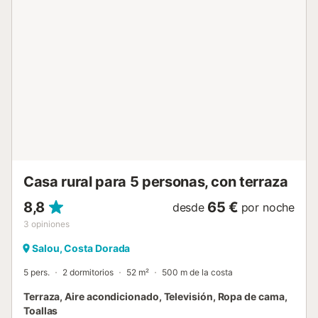
property on which the house stands comprises 55,000m2
of fenced land. In January 2025, major maintenance and
renovation work was carried out and parts of the furniture
inventory were newly acquired. As well as the installation
of a new air conditioning system and insect screens in all
bedrooms and living room.Well behaved dogs are very
welcome.The house and property are solar powered and
there is also a riding centre with horses and a pony on the
property. Travelling by car is recommended. There is a
piano in the living room. Wifi is included.There is also a
washing machine and tumble dryer.Interme...
Casa rural para 5 personas, con terraza
8,8
65 €
desde
por noche
3
opiniones
Salou, Costa Dorada
5 pers.
2 dormitorios
52 m²
500 m de la costa
Terraza, Aire acondicionado, Televisión, Ropa de cama,
Toallas