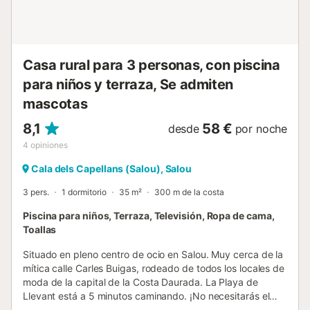
933/2021 y realizar todos los pagos. De lo contrario, no
podemos garantizar la entrega de las llaves. La agencia
contactará con antelación para dar toda la información
necesaria a este...
Casa rural para 3 personas, con piscina
para niños y terraza, Se admiten
mascotas
8,1
58 €
desde
por noche
4
opiniones
Cala dels Capellans (Salou), Salou
3 pers.
1 dormitorio
35 m²
300 m de la costa
Piscina para niños, Terraza, Televisión, Ropa de cama,
Toallas
Situado en pleno centro de ocio en Salou. Muy cerca de la
mítica calle Carles Buigas, rodeado de todos los locales de
moda de la capital de la Costa Daurada. La Playa de
Llevant está a 5 minutos caminando. ¡No necesitarás el
coche para nada! Los UHC Casalmar Apartments están