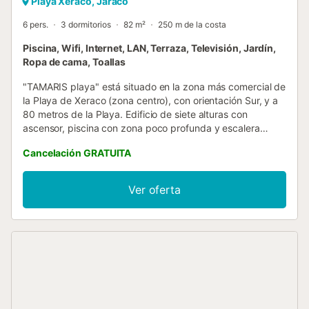
Playa Xeraco, Jaraco
6 pers.
3 dormitorios
82 m²
250 m de la costa
Piscina, Wifi, Internet, LAN, Terraza, Televisión, Jardín,
Ropa de cama, Toallas
"TAMARIS playa" está situado en la zona más comercial de
la Playa de Xeraco (zona centro), con orientación Sur, y a
80 metros de la Playa. Edificio de siete alturas con
ascensor, piscina con zona poco profunda y escalera
veneciana, zonas ajardinadas y plazas de aparcamiento
Cancelación GRATUITA
cubiertas opcionales. La planta baja diáfana y común da
acceso a la piscina y zonas comunes ajardinadas. Los
apartamentos tienen todos una amplia terraza , con vistas
Ver oferta
LIMITADAS al mar a partir de la cuarta planta. Están
equipados y amueblados con un alto nivel de
funcionalidad, ideales para unas prácticas y cómodas
vacaciones. Provistos todos con lavadora, microondas, TV
y servicio WIFI. Este apartamento situado en cuarta planta
tiene tres dormitorios dobles, dos baños (ambos con
bañera), cocina, galería y salón-comedor con salida a una
amplia terraza con vistas a las zonas comunes, piscina y a
las montañas Capacidad 6 personas. NO SE ADMITE