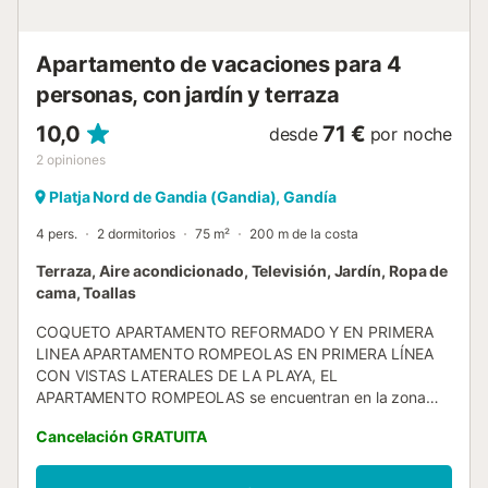
Apartamento de vacaciones para 4
personas, con jardín y terraza
10,0
71 €
desde
por noche
2
opiniones
Platja Nord de Gandia (Gandia), Gandía
4 pers.
2 dormitorios
75 m²
200 m de la costa
Terraza, Aire acondicionado, Televisión, Jardín, Ropa de
cama, Toallas
COQUETO APARTAMENTO REFORMADO Y EN PRIMERA
LINEA APARTAMENTO ROMPEOLAS EN PRIMERA LÍNEA
CON VISTAS LATERALES DE LA PLAYA, EL
APARTAMENTO ROMPEOLAS se encuentran en la zona
centro de la playa de Gandia, a 80 metros de la playa y
Cancelación GRATUITA
muy cerca de la Colonia Ducal.. La situación es ideal para
familias que busquen una zona tranquila pero donde se
puedan encontrar todos los servicios necesarios para una