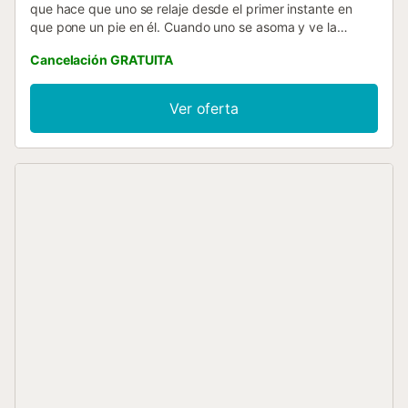
que hace que uno se relaje desde el primer instante en
que pone un pie en él. Cuando uno se asoma y ve la
inmensidad del mar, se da cuenta de su majestuosidad.
Cancelación GRATUITA
Decorado con un diseño fresco al estilo Mediterráneo con
tonos suaves se ha buscado que su estancia sea lo más
cómoda y relajante posible. Equipado con todo lo
Ver oferta
necesario para pasar unas fantásticas vacaciones,
también dispone de conexión WIFI gratuita. Dispone de
AIRE ACONDICIONADO/CALEFFACCIÓN por conductos,
centralizado. Se encuentra en un octavo piso....