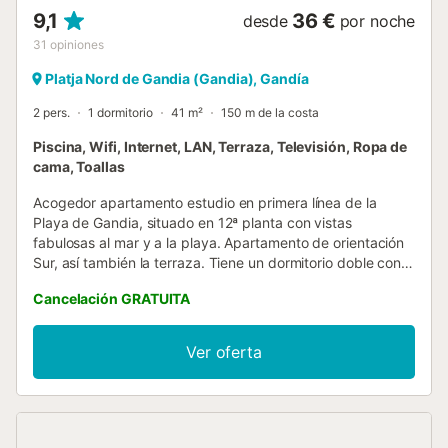
9,1
36 €
desde
por noche
31
opiniones
Platja Nord de Gandia (Gandia), Gandía
2 pers.
1 dormitorio
41 m²
150 m de la costa
Piscina, Wifi, Internet, LAN, Terraza, Televisión, Ropa de
cama, Toallas
Acogedor apartamento estudio en primera línea de la
Playa de Gandia, situado en 12ª planta con vistas
fabulosas al mar y a la playa. Apartamento de orientación
Sur, así también la terraza. Tiene un dormitorio doble con
armarios empotrados, un baño con bañera, práctica
Cancelación GRATUITA
cocina con barra americana al salón-comedor, este
equipado con sofá-cama (120 cm ancho). Amplia terraza,
desde donde disfrutar de fabulosas vistas al mar y a la
Ver oferta
montaña. El edificio INFANTE cuenta con piscina
comunitaria con charco infantil, zonas comunes con
columpios para los pequeños y pista de tenis. Está situado
en primera línea de la Playa de Gandía, a un paso del
paseo marítimo, entre el hotel Bayren y “La Colonia Ducal”.