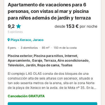
ventiladores de techo. Además, hay disponible una
Apartamento de vacaciones para 6
estación de carga para vehículos eléctricos en la mi...
personas, con vistas al mar y piscina
para niños además de jardín y terraza
9,2
153 €
desde
por noche
5
opiniones
Playa Xeraco, Jaraco
6 pers.
3 dormitorios
85 m²
150 m de la costa
Piscina exterior, Piscina para niños, Internet,
Aparcamiento, Garaje, Terraza, Aire acondicionado,
Televisión, Jardín, Ropa de cama, Toallas
El complejo LAS OLAS consta de dos bloques de una
construcción alta de seis alturas con ascensor, situado a
tan solo sesenta metros de la arena, sita en la zona Norte
de la playa de Xeraco en la avda. de la Mota nº 35. En las
inmediaciones encontrará varios restaurantes y otros
Cancelación GRATUITA
servicios. Es una zona tranquila y familiar, con poco tráfico
y descanso asegurado. Bonito apartamento en segunda