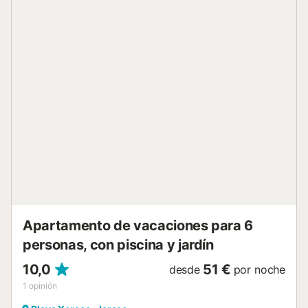
personas. NO SE ADMITE GRUPO DE GENTE JOVEN
(edades inferiores a treinta años). NO ADMITE
MASCOTAS. Nuestros apartamentos se entregan limpios e
incluyen ropa de cama y toallas (1 baño-ducha/persona, 2
aseo/baño). Incluye cambio ropa de cama quincenal. Les
recomendamos traigan un pequeño kit con
productos/varios de limpieza/lavandería. No es un
standard la olla a presión, la batidora, tostador ni secador
de pelo. ¡Si alguna de estas les es imprescindible no
olviden traerla! La recogida de llaves se efectuará en
nuestras oficinas, en C/ TOSSAL DE L'ULLASTRE Nº7
PLAYA DE XERACO, a partir de las 13:00 horas. Existe la
posibilidad de recogida de llaves fuera de horario de
oficina, solicitando la anticipadamente y habiendo
depositado...
Apartamento de vacaciones para 6
personas, con piscina y jardín
10,0
51 €
desde
por noche
1
opinión