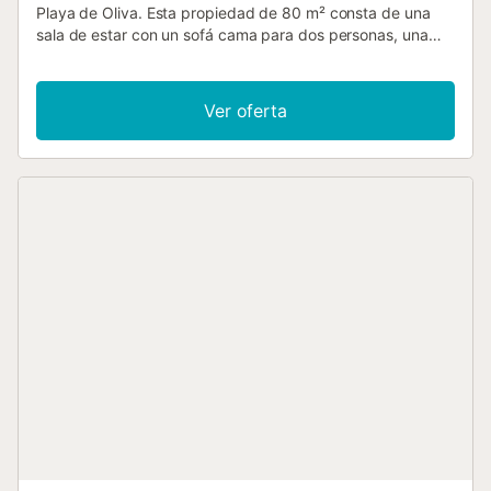
Playa de Oliva. Esta propiedad de 80 m² consta de una
sala de estar con un sofá cama para dos personas, una
cocina totalmente equipada, dos dormitorios y un baño,
por lo que puede alojar hasta cuatro personas. Entre los
servicios adicionales se incluyen Wi-Fi, ventiladores de
Ver oferta
techo en las habitaciones, lavadora y televisión. También
hay una cuna y una trona disponibles para familias con
niños pequeños. El apartamento vacacional dispone de
una zona exterior privada con una terraza descubierta y
un balcón, ideales para compartir una comida casera
mientras se disfruta de fantásticas vistas al mar. La
ubicación es excelente para los amantes de los deportes,
ya que está cerca de una escuela donde se pueden
practicar actividades como kitesurf, paddle surf,
wakeboard y wing foil. Además, en la zona hay un campo
de golf y un centro ecuestre. La propiedad se caracteriza
por su entorno tranquilo, lo que la hace perfecta para
quienes buscan relajarse o disfrutar de actividades
deportivas. Hay aparcamiento público gratuito a pocos
metros del apartamento. No se admiten animales de
compañía. El apartamento no dispone de aire
acondicionado. Todas las habitaciones cuentan con