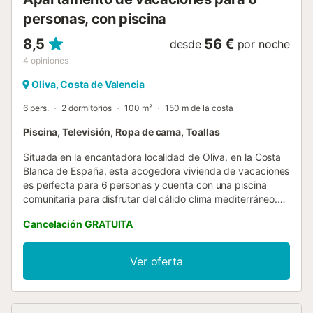
personas, con piscina
8,5
56 €
desde
por noche
4
opiniones
Oliva, Costa de Valencia
6 pers.
2 dormitorios
100 m²
150 m de la costa
Piscina, Televisión, Ropa de cama, Toallas
Situada en la encantadora localidad de Oliva, en la Costa
Blanca de España, esta acogedora vivienda de vacaciones
es perfecta para 6 personas y cuenta con una piscina
comunitaria para disfrutar del cálido clima mediterráneo.
Estratégicamente ubicada en una zona de playa, la casa
Cancelación GRATUITA
está cerca de restaurantes, bares, tiendas y
supermercados, a solo 100 metros de la Playa de Oliva y a
un corto paseo del Mar Mediterráneo, convirtiéndola en el
Ver oferta
lugar ideal para unas vacaciones inolvidables con
familiares o amigos. Con un diseño interior distribuido en
dos plantas, la vivienda ofrece una cómoda distribución
que combina funcionalidad y confort. En la planta inferior,