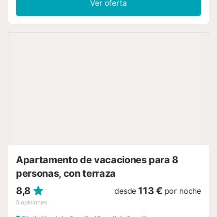
Ver oferta
agradable estancia sin necesidad de utilizar el coche, a
menos de 500 metros se puedene encontrar, varios
restaurantes, heladerías, farmacia, parada de taxi,
supermercado, peliquería, etc. - AIRE ACONDICIONADO
EN EL SALÓN Y EN LOS DOS DORMITORIOS. CONSTA
DE: de 2 dormitorios con dos camas individuales cada uno,
amplio salón con mucha luz, cocina americana totalmente
equipada, 2 cuartos de baño completos con ducha y
amplia terraza con orientación Sur, con toldo y vistas al
mar. EQUIPADO CON: TV, Lavadora, frigorífico,
microondas, horno, tostador, plancha y tabla de planchar.
SUMINISTRAMOS: Ropa de cama, toallas de ducha y de
lavabo (No de playa), trapos de cocina, vajilla y menaje de
cocina. *** ESTE APARTAMENTO UNICAMENTE SE
ALQUILA A FAMILIAS *** *** ESTE ALOJAMIENTO NO
ACEPTA MASCOTAS DE NINGUNA CLASE ***...
Apartamento de vacaciones para 8
personas, con terraza
8,8
113 €
desde
por noche
5
opiniones