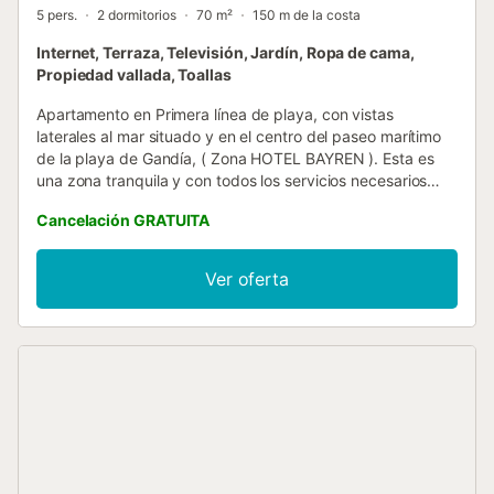
5 pers.
2 dormitorios
70 m²
150 m de la costa
Internet, Terraza, Televisión, Jardín, Ropa de cama,
Propiedad vallada, Toallas
Apartamento en Primera línea de playa, con vistas
laterales al mar situado y en el centro del paseo marítimo
de la playa de Gandía, ( Zona HOTEL BAYREN ). Esta es
una zona tranquila y con todos los servicios necesarios
para una confortable estancia, el huésped podrá encontrar
Cancelación GRATUITA
todo lo necesario sin necesidad de coger el coche. Consta
de: 2 DORMITORIOS: (1 Dormitorios con cama de
matrimonio y 1 Dormitorio con 2 camas ), salón con sofá-
Ver oferta
cama para una persona, cocina independiente totalmente
equipada, y 1 cuarto de baño completo con ducha. -
INTERNET, Wi-Fi privado en todo el alojamiento. Cuenta
con: Piscina grande con diferentes profundidades, piscina
infantil, zona de solarium, duchas an la zona de piscina y
cancha de tenis. Equipado con: TV plana de 32”, lavadora,
frigorífico, microondas, plancha, tostador, tabla de
planchar, sábanas, toallas de ducha y de lavabo, menaje,
vajilla y cubertería. Posibilidad de garaje público
subterráneo a 100 m, a pagar por el cliente si lo necesita.