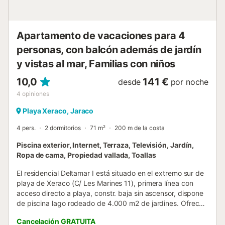
Apartamento de vacaciones para 4
personas, con balcón además de jardín
y vistas al mar, Familias con niños
10,0
141 €
desde
por noche
4
opiniones
Playa Xeraco, Jaraco
4 pers.
2 dormitorios
71 m²
200 m de la costa
Piscina exterior, Internet, Terraza, Televisión, Jardín,
Ropa de cama, Propiedad vallada, Toallas
El residencial Deltamar I está situado en el extremo sur de
playa de Xeraco (C/ Les Marines 11), primera línea con
acceso directo a playa, constr. baja sin ascensor, dispone
de piscina lago rodeado de 4.000 m2 de jardines. Ofrece
plazas de aparcamiento subterráneo opcionales.
Cancelación GRATUITA
Apartamento disponible en 2ª planta con terraza de