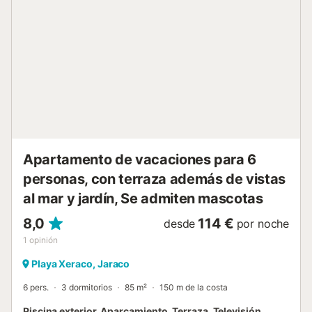
toldos) con acceso a jardín privado y salida a la calle de La
Costera desde dicho jardín. El apartamento consta de
amplia cocina, salón-comedor con salida a la terraza, y
jardín, tres dormitorios y dos baños (uno de ellos con plato
de ducha). En la habitación de matrimonio cuenta con otra
pequeña terracita. Ofrece aire acondicionado en el salón
comedor y en la habitación principal, las demás
habitaciones tienen ventiladores de techo. Capacidad 6
person...
Apartamento de vacaciones para 6
personas, con terraza además de vistas
al mar y jardín, Se admiten mascotas
8,0
114 €
desde
por noche
1
opinión
Playa Xeraco, Jaraco
6 pers.
3 dormitorios
85 m²
150 m de la costa
Piscina exterior, Aparcamiento, Terraza, Televisión,