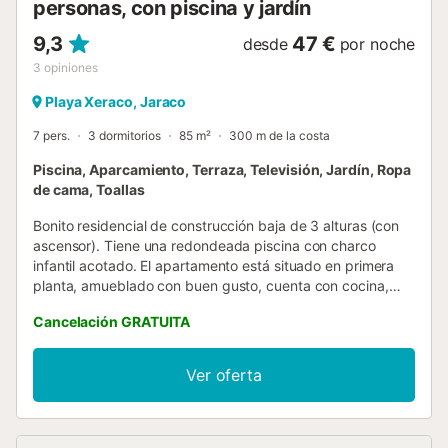
personas, con piscina y jardín
9,3
47 €
desde
por noche
3
opiniones
Playa Xeraco, Jaraco
7 pers.
3 dormitorios
85 m²
300 m de la costa
Piscina, Aparcamiento, Terraza, Televisión, Jardín, Ropa
de cama, Toallas
Bonito residencial de construcción baja de 3 alturas (con
ascensor). Tiene una redondeada piscina con charco
infantil acotado. El apartamento está situado en primera
planta, amueblado con buen gusto, cuenta con cocina,
galería-lavadero, amplio salón, tres dormitorios, dos baños
Cancelación GRATUITA
(uno con plato de ducha). Cuenta con una grandísima
terraza (25 m2) con orientación Norte y vistas a la piscina
sus alrededores ajardinados. Desde está se accede
Ver oferta
directamente a la zona de la piscina bajando siete
escalones. Este residencial está a 120 metros de la arena,
situado en la zona centro donde podrán encontrar todo
tipo de servicios. Incluye plaza de garaje. Capacidad 6/7