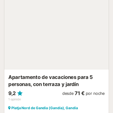
En sus inmediaciones hay todo tipo de servicios.
Capacidad para 2 personas NO ADMITE MASCOTAS NO
SE ADMITE GRUPO DE GENTE JOVEN (edades inferiores a
treinta años). Nuestros apartamentos se entregan limpios
e incluyen ropa de cama (cama quincenal) y toallas (1
baño-ducha/persona, 2 aseo/baño). Les recomendamos
traigan un pequeño kit con productos/varios de
limpieza/lavandería. No es un standard la olla a presión ni
el secador de pelo. ¡Si alguna de estas les es
imprescindible no olviden traerla! La recogida de llaves se
efectuará en nuestras oficinas, en C/ TOSSAL DE
L'ULLASTRE Nº7 PLAYA DE XERACO, a partir de las 13:00
horas. Existe la posibilidad de recogida de llaves fuera de
horario de ...
Apartamento de vacaciones para 5
personas, con terraza y jardín
9,2
71 €
desde
por noche
1
opinión
Platja Nord de Gandia (Gandia), Gandía