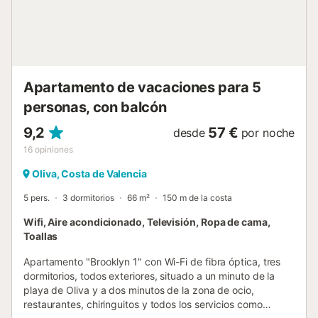
standard la olla a presión, la batidora, tostador ni secador
de pelo. ¡Si alguna de estas les es imprescindible no
olviden traerla! La recogida de llaves se efectuará en
nuestras oficinas, en C/ TOSSAL DE L'ULLASTRE Nº7
PLAYA DE XERACO, a partir de las 13:00 horas. Existe la
posibilidad de recogida de llave...
Apartamento de vacaciones para 5
personas, con balcón
9,2
57 €
desde
por noche
16
opiniones
Oliva, Costa de Valencia
5 pers.
3 dormitorios
66 m²
150 m de la costa
Wifi, Aire acondicionado, Televisión, Ropa de cama,
Toallas
Apartamento "Brooklyn 1" con Wi-Fi de fibra óptica, tres
dormitorios, todos exteriores, situado a un minuto de la
playa de Oliva y a dos minutos de la zona de ocio,
restaurantes, chiringuitos y todos los servicios como