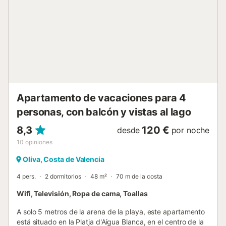
GRUPO DE GENTE JOVEN (edades inferiores a treinta
años). NO ADMITE MASCOTAS. Nuestros apartamentos se
entregan limpios e incluyen ropa de cama y toallas (1
baño-ducha/persona, 2 aseo/baño). Incluye cambio ropa
de cama quincenal. Les recomendamos traigan un
pequeño kit con productos/varios de limpieza/lavandería.
No es un standard la olla a presión, la batidora, tostador ni
secador de pelo. ¡Si alguna de estas les es imprescindible
no olviden traerla! La recogida de llave...
Apartamento de vacaciones para 4
personas, con balcón y vistas al lago
8,3
120 €
desde
por noche
10
opiniones
Oliva, Costa de Valencia
4 pers.
2 dormitorios
48 m²
70 m de la costa
Wifi, Televisión, Ropa de cama, Toallas
A solo 5 metros de la arena de la playa, este apartamento
está situado en la Platja d'Aigua Blanca, en el centro de la