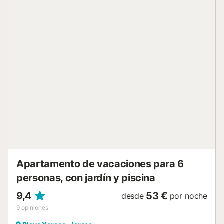
se encuentra el salón-comedor amplio y luminoso,
equipado con televisión y un sofá cama, ideal para
momentos de relajación. La cocina americana, totalmente
equipada, cuenta con modernos electrodomésticos, como
cocina eléctrica, horno, microondas, lavavajillas,
refrigerador-congelador, cafetera, calentador de agua,
batidor, tostador y licuadora, ofreciendo todo lo necesario
para preparar sus comidas favoritas. En esta planta
también hay un aseo con ducha y un balcón, perfecto
para disfrutar de la luz natural y del aire fresco. En la
planta superior, la vivienda dispone de dos dormitorios y
un cuarto de baño completo. El dormitorio principal cuenta
con una cama de matrimonio y un ambiente acogedor,
mientras que el segundo dorm...
Apartamento de vacaciones para 6
personas, con jardín y piscina
9,4
53 €
desde
por noche
9
opiniones