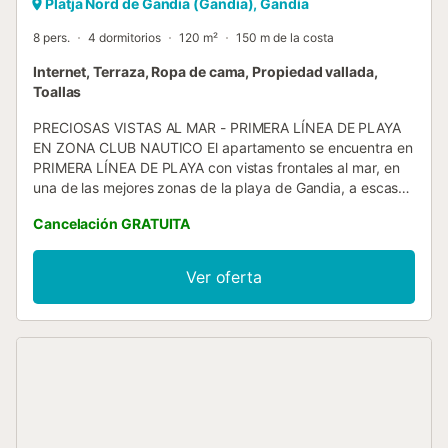
Platja Nord de Gandia (Gandia), Gandía
8 pers.
4 dormitorios
120 m²
150 m de la costa
Internet, Terraza, Ropa de cama, Propiedad vallada,
Toallas
PRECIOSAS VISTAS AL MAR - PRIMERA LÍNEA DE PLAYA
EN ZONA CLUB NAUTICO El apartamento se encuentra en
PRIMERA LÍNEA DE PLAYA con vistas frontales al mar, en
una de las mejores zonas de la playa de Gandia, a escasos
metros del club náutico de Gandía, y muy cerda de todos
Cancelación GRATUITA
los servicios como heladerías, cafeterías, peluquería,
supermercado y todo lo necesario para una confortable
estancia sin necesidad de utilizar el coche. CAPACIDAD
Ver oferta
PARA 8 PERSONAS Consta de: 4 dormitorios ( 3
dormitorios con una cama de matrimonio cada uno, y 1
dormitorio con una cama individual ) , amplio salón
comedor con cama supletoria y gran terraza con vistas al
mar ya la playa, cocina independiente , 2 cuartos de baño
completos, uno con ducha y otro con bañera. Situado en:
1ª línea de playa, en la zona del Club Náutico y terraza con
vista frontal al mar. Piscina grande + piscina infantil y
cancha de tenis Equipado con: TV, lavadora,