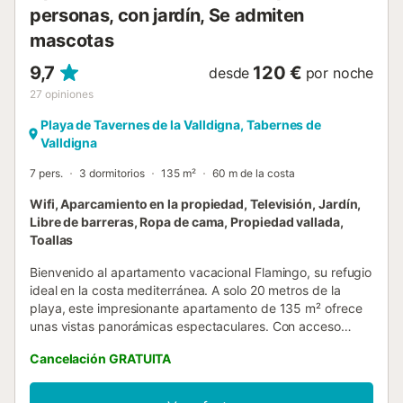
personas, con jardín, Se admiten
mascotas
9,7
120 €
desde
por noche
27
opiniones
Playa de Tavernes de la Valldigna, Tabernes de
Valldigna
7 pers.
3 dormitorios
135 m²
60 m de la costa
Wifi, Aparcamiento en la propiedad, Televisión, Jardín,
Libre de barreras, Ropa de cama, Propiedad vallada,
Toallas
Bienvenido al apartamento vacacional Flamingo, su refugio
ideal en la costa mediterránea. A solo 20 metros de la
playa, este impresionante apartamento de 135 m² ofrece
unas vistas panorámicas espectaculares. Con acceso
directo a la playa, podrá disfrutar de la brisa marina y del
Cancelación GRATUITA
sonido de las olas directamente desde su hogar. El
apartamento dispone de un luminoso salón, una cocina
totalmente equipada, 3 acogedores dormitorios y 2 baños,