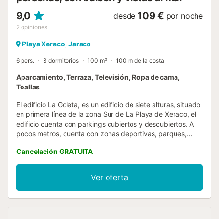
9,0
109 €
desde
por noche
2
opiniones
Playa Xeraco, Jaraco
6 pers.
3 dormitorios
100 m²
100 m de la costa
Aparcamiento, Terraza, Televisión, Ropa de cama,
Toallas
El edificio La Goleta, es un edificio de siete alturas, situado
en primera línea de la zona Sur de La Playa de Xeraco, el
edificio cuenta con parkings cubiertos y descubiertos. A
pocos metros, cuenta con zonas deportivas, parques,
supermercados, restaurantes, bares, farmacia, centro
Cancelación GRATUITA
médico, oficina de Turismo, atención médica y centro
cultural. Apartamento situado en sexta planta con tres
dormitorios, un gran baño, salón comedor, cocina
Ver oferta
independiente con vistas al mar, playa y montaña. Y
amplia terraza de orientación Este con vistas al mar y la
playa espectaculares. El apartamento está equipado con
ropa de cama y toallas, y todo lo necesario para cocinar y