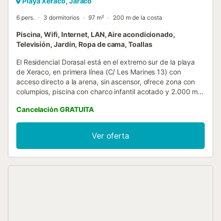
Playa Xeraco, Jaraco
6 pers.
3 dormitorios
97 m²
200 m de la costa
Piscina, Wifi, Internet, LAN, Aire acondicionado,
Televisión, Jardín, Ropa de cama, Toallas
El Residencial Dorasal está en el extremo sur de la playa
de Xeraco, en primera línea (C/ Les Marines 13) con
acceso directo a la arena, sin ascensor, ofrece zona con
columpios, piscina con charco infantil acotado y 2.000 m2
de zona ajardinadas. A tan solo 25 metros hay una zona
Cancelación GRATUITA
polideportiva y una arboleda con columpios para los más
pequeños. Apartamento en planta baja, amplia terraza de
orientación Noroeste (con toldos) con acceso a jardín
Ver oferta
privado y salida a la calle de La Costera desde dicho
jardín. El apartamento consta de amplia cocina con
lavavajillas, salón-comedor con salida a la terraza, y jardín,
tres dormitorios y dos baños (uno de ellos con plato de
ducha). En la habitación de matrimonio cuenta con otra
pequeña terracita. Ofrece aire acondicionado en el salón
comedor y en la habitación principal, las demás
habitaciones tienen ventiladores de techo.Apartamento en
planta baja, amplia terraza de orientación Noroeste (con