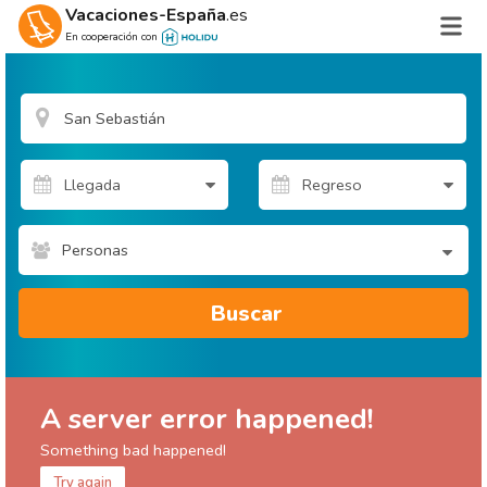
Vacaciones-España
.es
En cooperación con
Personas
Buscar
A server error happened!
Something bad happened!
Try again