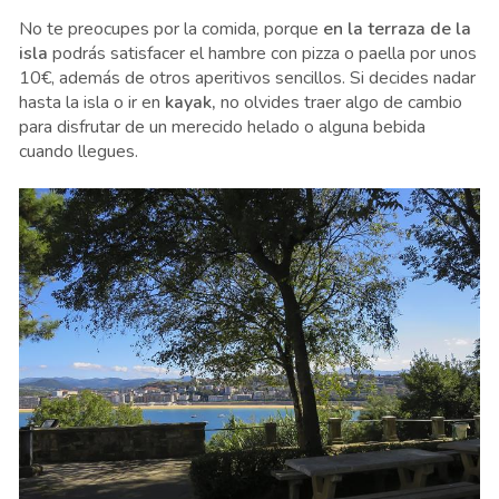
No te preocupes por la comida, porque
en la terraza de la
isla
podrás satisfacer el hambre con pizza o paella por unos
10€, además de otros aperitivos sencillos. Si decides nadar
hasta la isla o ir en
kayak,
no olvides traer algo de cambio
para disfrutar de un merecido helado o alguna bebida
cuando llegues.