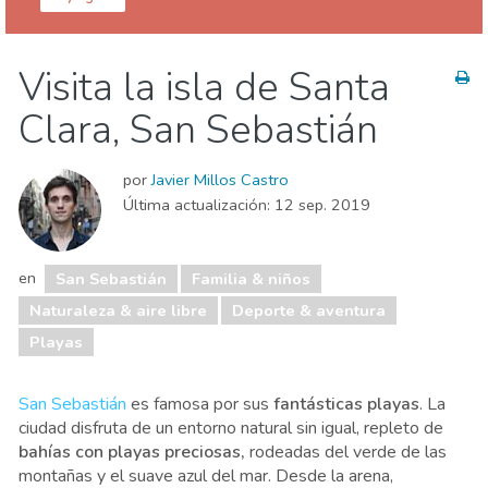
Guipúzcoa
San Sebastián
Visita la isla de Santa
Agenda de eventos
Comida & Restaurantes
Clara, San Sebastián
Deporte & aventura
Dónde quedarse
Familia & niños
Museos & Arte
por
Javier Millos Castro
Naturaleza & aire libre
Playas
Última actualización:
12 sep. 2019
en
San Sebastián
Familia & niños
Naturaleza & aire libre
Deporte & aventura
Playas
San Sebastián
es famosa por sus
fantásticas playas
. La
ciudad disfruta de un entorno natural sin igual, repleto de
bahías con playas preciosas,
rodeadas del verde de las
montañas y el suave azul del mar. Desde la arena,