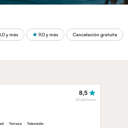
8,0
y más
9,0
y más
Cancelación gratuita
8,5
28
opiniones
dad
Terraza
Televisión