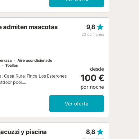
 Se admiten mascotas
9,8
23
opiniones
erraza
Aire acondicionado
Toallas
desde
100 €
a, Casa Rural Finca Los Esterones
tdoor pool....
por noche
Ver oferta
acuzzi y piscina
8,8