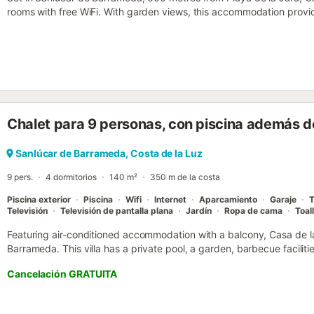
rooms with free WiFi. With garden views, this accommodation provide
with a patio....
Chalet para 9 personas, con piscina además de
Sanlúcar de Barrameda, Costa de la Luz
9 pers.
4 dormitorios
140 m²
350 m de la costa
Piscina exterior
Piscina
Wifi
Internet
Aparcamiento
Garaje
T
Televisión
Televisión de pantalla plana
Jardín
Ropa de cama
Toal
Featuring air-conditioned accommodation with a balcony, Casa de la
Barrameda. This villa has a private pool, a garden, barbecue facilitie
parking....
Cancelación GRATUITA