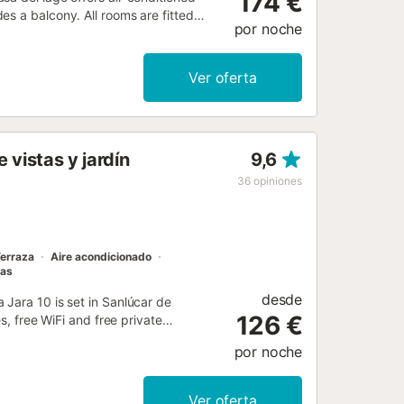
174 €
s a balcony. All rooms are fitted
por noche
Ver oferta
 vistas y jardín
9,6
36
opiniones
erraza
Aire acondicionado
las
desde
 Jara 10 is set in Sanlúcar de
126 €
s, free WiFi and free private
por noche
Ver oferta