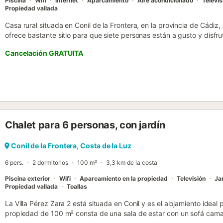
Piscina
Wifi
Internet
Aparcamiento
Aire acondicionado
Televis
Propiedad vallada
Casa rural situada en Conil de la Frontera, en la provincia de Cádiz
ofrece bastante sitio para que siete personas están a gusto y disf
confortable. Cuenta con tres dormitorios con AACC y armario empot
Cancelación GRATUITA
cama de matrimonio, mientras que uno tiene dos camas individuales 
la villa también se encuentra un cuarto de baño con bañera. El es
una zona de estar y una cocina americana completamente equipada
toques modernos con un aire rústico, típico de las zonas rurales. L
una bomba de calor. La zona exterior está completamente vallada 
con tumbonas y una barbacoa, además de un cuarto de baño con pla
la casa, se encuentra un porche, donde usted y su familia tendrán l
Chalet para 6 personas, con jardín
manjares o tomar refrescantes bebidas. El acceso a la casa es posib
metros....
Conil de la Frontera, Costa de la Luz
6 pers.
2 dormitorios
100 m²
3,3 km de la costa
Piscina exterior
Wifi
Aparcamiento en la propiedad
Televisión
Ja
Propiedad vallada
Toallas
La Villa Pérez Zara 2 está situada en Conil y es el alojamiento idea
propiedad de 100 m² consta de una sala de estar con un sofá cama