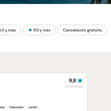
8,0
y más
9,0
y más
Cancelación gratuita
9,8
17
opiniones
nado
Televisión
Jardín