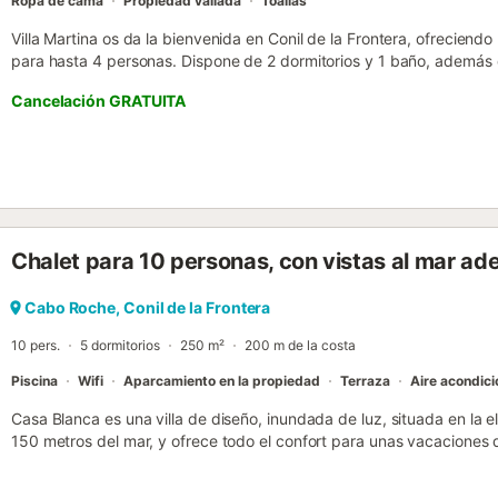
Ropa de cama
Propiedad vallada
Toallas
Villa Martina os da la bienvenida en Conil de la Frontera, ofreciend
para hasta 4 personas. Dispone de 2 dormitorios y 1 baño, además
equipada. Para vuestra comodidad, la villa cuenta con aire acondici
Cancelación GRATUITA
principal, Wi-Fi de alta velocidad apto para videollamadas, Wi-Fi es
dormitorio principal, lavadora y un espacio de trabajo dedicado. Sali
vuestro jardín privado, terraza cubierta y piscina privada al aire li
privada añaden confort para relajaros al aire libre. La ubicación de la
playas cercanas. Tendréis acceso a 3 plazas de aparcamiento priv
cuenta que no se permiten eventos en la villa. ¡Un lugar de ensueñ
impresionantes!...
Chalet para 10 personas, con vistas al mar ad
Cabo Roche, Conil de la Frontera
10 pers.
5 dormitorios
250 m²
200 m de la costa
Piscina
Wifi
Aparcamiento en la propiedad
Terraza
Aire acondic
Casa Blanca es una villa de diseño, inundada de luz, situada en la 
150 metros del mar, y ofrece todo el confort para unas vacaciones d
casa se puede climatizar completamente (excepto un dormitorio orien
está equipada con calefacción por suelo radiante. El acristalamient