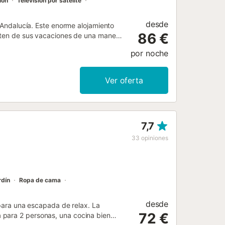
ión
Televisión por satélite
desde
, Andalucía. Este enorme alojamiento
86 €
ruten de sus vacaciones de una manera
rado; uno de ellos dispone de una
por noche
y el otro tres camas individuales. En
pacioso salón comedor se compone de
. La decoración de esta área mezcla
Ver oferta
a calefacción está proporcionada por
y acoge una enorme piscina privada
to de ducha. En la zona frontal de
a posibilidad de saborear deliciosos
7,7
le a través de un carril de 10
33
opiniones
rdín
Ropa de cama
desde
l para una escapada de relax. La
72 €
 para 2 personas, una cocina bien