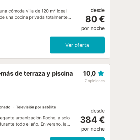
desde
o una cómoda villa de 120 m² ideal
80 €
 de una cocina privada totalmente
onado en el salón y el dormitorio
por noche
tándar, calefacción en el salón y
d al exterior para disfrutar de
bre. Una ducha exterior y una barbacoa
Ver oferta
 villa permite un fácil acceso a las
adas en la propiedad. Tened en
o para pasar unas vacaciones
emás de terraza y piscina
10,0
7
opiniones
ionado
Televisión por satélite
desde
384 €
elegante urbanización Roche, a solo
urante todo el año. En verano, la
por noche
tado al norte) y para el invierno
o especial de los enormes ventanales