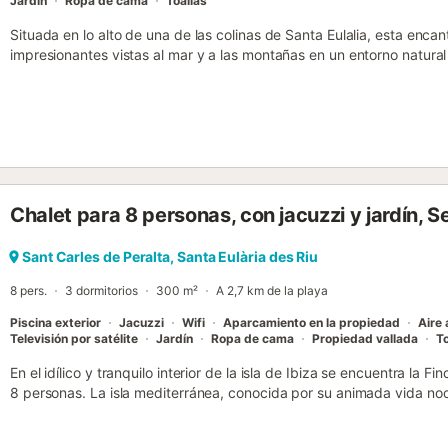
Jardín
Ropa de cama
Toallas
Situada en lo alto de una de las colinas de Santa Eulalia, esta encant
impresionantes vistas al mar y a las montañas en un entorno natura
vegetación, jardines y árboles frutales, la villa invita a los huéspede
parras. El área de estar de planta abierta cuenta con un acogedor e
y un comedor interior que conduce a una espaciosa terraza con vi
una zona de comedor al aire libre. La cocina totalmente equipada 
como placa eléctrica, horno, lavavajillas, cafetera Nespresso y má
casa. Dormitorio 1: cama de matrimonio, acceso a terraza con vistas 
2: dos camas individuales (planta principal). Dormitorio 3: dos camas
Chalet para 8 personas, con jacuzzi y jardín,
Dormitorio 4: cama de matrimonio (planta inferior). Baño 1: bañera (j
ducha (cerca del dormitorio 3). Baño 3: ducha (planta inferior, cer
segunda zona de estar con chimenea y entrada independiente se encue
Sant Carles de Peralta, Santa Eulària des Riu
está convenientemente ubicada a solo 2 km del animado ambiente 
8 pers.
3 dormitorios
300 m²
A 2,7 km de la playa
Eulalia del Río, con playas como Niu Blau y Cala Pada a poc...
Piscina exterior
Jacuzzi
Wifi
Aparcamiento en la propiedad
Aire
Televisión por satélite
Jardín
Ropa de cama
Propiedad vallada
To
En el idílico y tranquilo interior de la isla de Ibiza se encuentra la
8 personas. La isla mediterránea, conocida por su animada vida noc
lugar perfecto para pasar unas vacaciones inolvidables con amigos o 
está equipada con una acogedora sala de estar con una gran mesa 