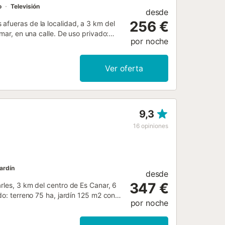
o
Televisión
desde
256 €
afueras de la localidad, a 3 km del
 mar, en una calle. De uso privado:
por noche
e profundidad, disponibilidad
na, pérgola (24 m2), terraza (90 m2),
ternet, conexión WIFI, aire
Ver oferta
. Plaza de aparcamiento (para 4
 m, restaurante 400 m, parada de
de golf 15 km, tenis 500 m. Lugares
ova 2 km. A tener en cuenta: se
9,3
 km, Cala Nova a 2 km. Acceso a la
 caliente.Ducha/WC en la piscina.
16
opiniones
170 m2. Aménagement confortable:
(satellite) et Télévision numérique.
m, longueur 190 cm),
ardín
desde
347 €
rles, 3 km del centro de Es Canar, 6
do: terreno 75 ha, jardín 125 m2 con
por noche
. - 30.oct.). Ducha exterior. Acceso
s 2.4 km, restaurante 2.4 km, parada