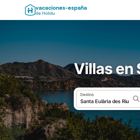
vacaciones-españa
de Holidu
Villas en
Destino