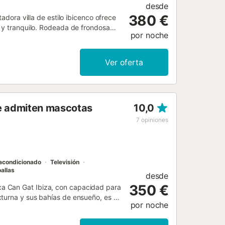
desde
380 €
adora villa de estilo ibicenco ofrece
l y tranquilo. Rodeada de frondosa
por noche
s a relajarse a la sombra de las
spacio de sofás, una gran televisión
stas panorámicas al mar, tumbonas y
Ver oferta
incluye electrodomésticos modernos
s, perfecta para preparar comidas en
al mar (planta principal). Dormitorio
 individuales (planta principal).
 Se admiten mascotas
10,0
unto a los dormitorios 1 y 2). Baño 2:
ca del dormitorio 4). Una acogedora
7
opiniones
ntra en la planta inferior. La villa
gastronómico y comercial de Santa
 acondicionado
Televisión
allas
desde
350 €
 Finca Can Gat Ibiza, con capacidad para
turna y sus bahías de ensueño, es el
por noche
familiares. La villa tiene 2 plantas y
para veladas juntos, una cocina bien