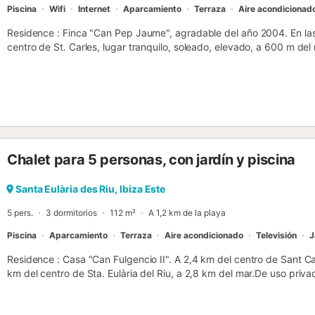
Piscina
Wifi
Internet
Aparcamiento
Terraza
Aire acondicionad
Residence : Finca "Can Pep Jaume", agradable del año 2004. En las 
centro de St. Carles, lugar tranquilo, soleado, elevado, a 600 m del
terreno 6.000 m2 (vallado), piscina rectangular (8 x 3 m, 190 cm d
estacional: 1 de mayo - 30 de octubre). Ducha/WC en zona de pisci
muebles de jardín, barbacoa. Infraestructura de la casa: acceso a in
acondicionado, lavadora. Acceso en coche por un camino empinado
coches) cerca de la casa en la parcela. Tienda de comestibles 600
autobús 300 m, playa de arena 900 m, playa rocosa 500 m. Campo 
de interés cercanos: Cala Mastella 900 m, Cala Llenya 1 km, Cala N
Chalet para 5 personas, con jardín y piscina
recomienda coche. Calas: Cala Mastella a 900 m, Cala Llenya a 1,1
casa por 3 escalones. 2 terrazas valladas. Ducha exterior con agua
Puerta de entrada al jardín automática. Vivienda : Villa 4 pièces 
Santa Eulària des Riu, Ibiza Este
grand séjour/salle à manger avec cheminée, table pour les repas, TV 
5 pers.
3 dormitorios
112 m²
A 1,2 km de la playa
Sortie sur le jardinet. 1 chambre double avec 1 lit double (2 x 90 c
douche/bidet/WC,...
Piscina
Aparcamiento
Terraza
Aire acondicionado
Televisión
J
Residence : Casa "Can Fulgencio II". A 2,4 km del centro de Sant Ca
km del centro de Sta. Eulària del Riu, a 2,8 km del mar.De uso priva
plantas y árboles, piscina (4 x 8 m, disponibilidad estacional: 15.abr
en coche a la casa (300 m camino de tierra). Tienda de comestible