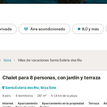
privada
Aire acondicionado
8,0
y más
Ibiza
Villas de vacaciones Santa Eulària des Riu
Chalet para 8 personas, con jardín y terraza
Santa Eulària des Riu, Ibiza Este
8 pers.
4 dormitorios
287 m²
A 1,8 km de la playa
Internet
Aparcamiento
Aparcamiento en la propiedad
Terraza
Ai