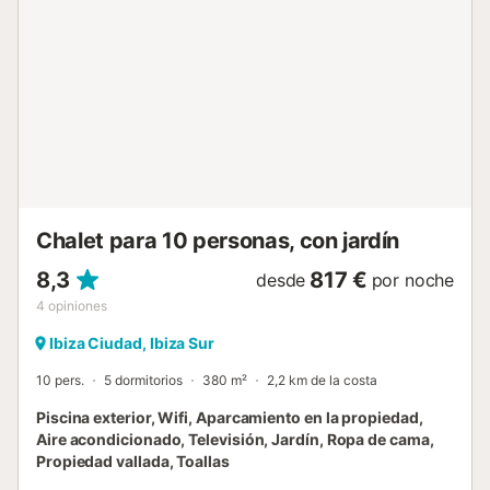
rápidos hasta cenas elaboradas. Un amplio y acogedor
salón con Smart TV de 46”, ideal para momentos de relax
en familia o con amigos Apartamentos Independientes
Apartamento 1: Cama matrimonial y baño privado con
ducha. Apartamento 2: Dos camas individuales y baño
privado con ducha. Ambos apartamentos están equipados
con cocina privada, frigorífico y microondas, para ofrecer
la máxima independencia a los huéspedes. Servicios y
Comodidades Esta villa ofrece todo lo que necesitas para
una estancia perfecta: Aire acondicionado en to...
Chalet para 10 personas, con jardín
8,3
817 €
desde
por noche
4
opiniones
Ibiza Ciudad, Ibiza Sur
10 pers.
5 dormitorios
380 m²
2,2 km de la costa
Piscina exterior, Wifi, Aparcamiento en la propiedad,
Aire acondicionado, Televisión, Jardín, Ropa de cama,
Propiedad vallada, Toallas