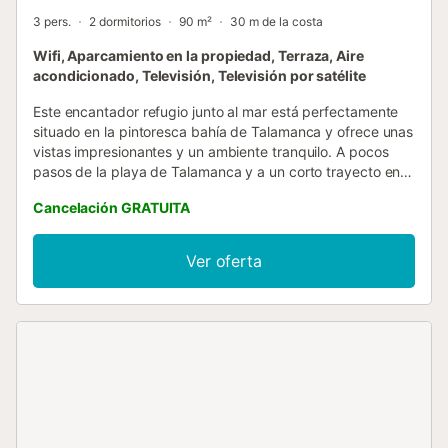
3 pers.
2 dormitorios
90 m²
30 m de la costa
Wifi, Aparcamiento en la propiedad, Terraza, Aire
acondicionado, Televisión, Televisión por satélite
Este encantador refugio junto al mar está perfectamente
situado en la pintoresca bahía de Talamanca y ofrece unas
vistas impresionantes y un ambiente tranquilo. A pocos
pasos de la playa de Talamanca y a un corto trayecto en
coche del corazón de la ciudad de Ibiza, es un refugio
Cancelación GRATUITA
ideal para aquellos que buscan relajación y comodidad.
Esta es una casa de vacaciones en Fincallorca. La casa
dispone de una luminosa zona de estar con
Ver oferta
impresionantes vistas al mar y aire acondicionado,
perfectamente conectada con una cocina totalmente
equipada. Dos dormitorios, cada uno con su propio cuarto
de baño y aire acondicionado, garantizan la comodidad y
privacidad de los huéspedes. En el exterior, encontrará
dos terrazas acogedoras: una terraza cubierta perfecta
para relajarse a la sombra y una terraza abierta con vistas
al mar centelleante, completa con cuatro tumbonas para
tomar el sol mediterráneo. Las comodidades modernas