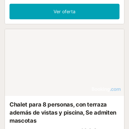
dormitorios, equipados con una cama king-size, una cama
super-king-size y camas individuales. Dispone de 3 baños
Ver oferta
y una zona de estar con chimenea, mientras que la cocina
incluye horno, lavavajillas, microondas y cafetera. Los
servicios prácticos incluyen aire acondicionado,
calefacción, WiFi, lavadora y televisión. Para las familias,
hay disponibles una trona y cunas. El interior cuenta con
vestidor y zona de estar, ofreciendo espacio para el
descanso. En el exterior, encontrará un jardín, una terraza
con barbacoa y un comedor al aire libre, complementados
por una piscina privada de temporada con valla. Hay
aparcamiento disponible en la propiedad. Se admiten
mascotas y el alojamiento es para no fumadores en todas
sus instalaciones. Se puede organizar un servicio de
traslado al aeropuerto para su llegada y salida. Cerca,
puede visitar el Mercat Nou o el Parque de S'Illa, ambos a
menos de 1 km, mientras que la playa local ofrece un
entorno costero para su estancia....
Chalet para 8 personas, con terraza
además de vistas y piscina, Se admiten
mascotas