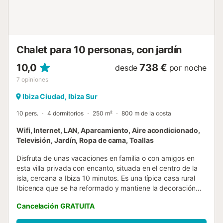
Chalet para 10 personas, con jardín
10,0
738 €
desde
por noche
7
opiniones
Ibiza Ciudad, Ibiza Sur
10 pers.
4 dormitorios
250 m²
800 m de la costa
Wifi, Internet, LAN, Aparcamiento, Aire acondicionado,
Televisión, Jardín, Ropa de cama, Toallas
Disfruta de unas vacaciones en familia o con amigos en
esta villa privada con encanto, situada en el centro de la
isla, cercana a Ibiza 10 minutos. Es una típica casa rural
Ibicenca que se ha reformado y mantiene la decoración
rural. Con 4 dormitorios y 3 baños, hay espacio de sobra
Cancelación GRATUITA
para hasta 8/10 personas. Disfruta de una estancia
relajante en un entorno tranquilo y natural, perfectas para