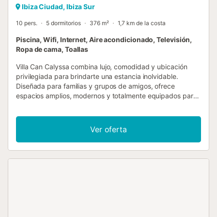
Ibiza Ciudad, Ibiza Sur
10 pers.
5 dormitorios
376 m²
1,7 km de la costa
Piscina, Wifi, Internet, Aire acondicionado, Televisión,
Ropa de cama, Toallas
Villa Can Calyssa combina lujo, comodidad y ubicación
privilegiada para brindarte una estancia inolvidable.
Diseñada para familias y grupos de amigos, ofrece
espacios amplios, modernos y totalmente equipados para
disfrutar de cada momento. La Villa La propiedad cuenta
con dos espacios principales que garantizan privacidad y
flexibilidad para todos los huéspedes: Casa Principal
Ver oferta
Descubre el espacio principal de esta villa, diseñado para
combinar comodidad y estilo: 3 habitaciones luminosas y
acogedoras: 2 habitaciones con camas dobles y baños
completos en suite, para disfrutar de la máxima privacidad
y confort. 1 habitación con dos camas individuales, ideal
para niños o amigos. Un baño completo adicional,
cuidadosamente diseñado para mayor comodidad. Una
cocina moderna y totalmente equipada, perfecta para
preparar cualquier tipo de comida, desde desayunos