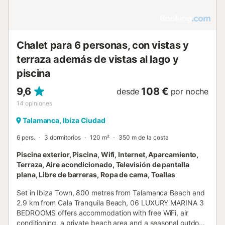
Chalet para 6 personas, con vistas y
terraza además de vistas al lago y
piscina
9,6
108 €
desde
por noche
14
opiniones
Talamanca, Ibiza Ciudad
6 pers.
3 dormitorios
120 m²
350 m de la costa
Piscina exterior, Piscina, Wifi, Internet, Aparcamiento,
Terraza, Aire acondicionado, Televisión de pantalla
plana, Libre de barreras, Ropa de cama, Toallas
Set in Ibiza Town, 800 metres from Talamanca Beach and
2.9 km from Cala Tranquila Beach, 06 LUXURY MARINA 3
BEDROOMS offers accommodation with free WiFi, air
conditioning, a private beach area and a seasonal outdoor