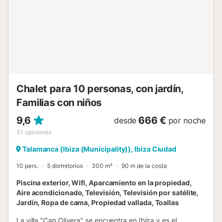
como Wi-Fi, smart TV, lavadora, secadora y caja fuerte
garantizan el confort del hogar. Un aparcamiento privado
al aire libre se suma a la comodidad. Con un servicio de
limpieza semanal, esta encantadora casa ofrece una
escapada tranquila en la costa, rodeada de la belleza de
Ibiza....
Chalet para 10 personas, con jardín,
Familias con niños
9,6
666 €
desde
por noche
31
opiniones
Talamanca (Ibiza (Municipality)), Ibiza Ciudad
10 pers.
5 dormitorios
300 m²
90 m de la costa
Piscina exterior, Wifi, Aparcamiento en la propiedad,
Aire acondicionado, Televisión, Televisión por satélite,
Jardín, Ropa de cama, Propiedad vallada, Toallas
La villa "Can Olivera" se encuentra en Ibiza y es el