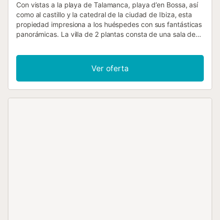
Con vistas a la playa de Talamanca, playa d’en Bossa, así
como al castillo y la catedral de la ciudad de Ibiza, esta
propiedad impresiona a los huéspedes con sus fantásticas
panorámicas. La villa de 2 plantas consta de una sala de
estar, cocina, 5 dormitorios y 3 baños, por lo que puede
alojar cómodamente a 10 personas. Además, dispone de
un magnífico rooftop. Los servicios adicionales incluyen
Ver oferta
Wi-Fi, televisión, aire acondicionado, lavadora y secadora.
La villa cuenta con piscina privada, jardín, terraza, balcón
y barbacoa. Hay una plaza de aparcamiento disponible en
la propiedad y también hay aparcamiento gratuito en la
calle. Se permite una mascota. No se permite fumar ni
celebrar eventos. La ubicación de esta villa es muy
céntrica, a solo 5 minutos de la ciudad de Ibiza, así como
de la marina, el puerto, playa d’en Bossa, Salinas,
Talamanca y de reconocidos clubes de la isla....