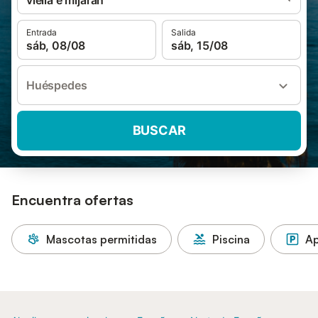
viella e mijaran
Entrada
Salida
sáb, 08/08
sáb, 15/08
Huéspedes
BUSCAR
Encuentra ofertas
Mascotas permitidas
Piscina
Ap