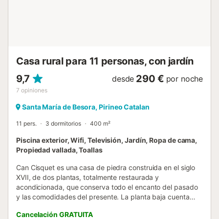
propia casa con una pequeña terraza exterior. El resto de
los exteriores que se ven en las fotos están reservados
exclusivamente a los clientes de la casa rural....
Casa rural para 11 personas, con jardín
9,7
290 €
desde
por noche
7
opiniones
Santa María de Besora, Pirineo Catalan
11 pers.
3 dormitorios
400 m²
Piscina exterior, Wifi, Televisión, Jardín, Ropa de cama,
Propiedad vallada, Toallas
Can Cisquet es una casa de piedra construida en el siglo
XVII, de dos plantas, totalmente restaurada y
acondicionada, que conserva todo el encanto del pasado
y las comodidades del presente. La planta baja cuenta
con un recibidor, cocina equipada con fogones, horno,
Cancelación GRATUITA
lavavajillas, nevera, congelador, microondas, lavadora,