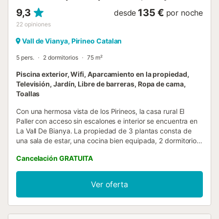
9,3
135 €
desde
por noche
22
opiniones
Vall de Vianya, Pirineo Catalan
5 pers.
2 dormitorios
75 m²
Piscina exterior, Wifi, Aparcamiento en la propiedad,
Televisión, Jardín, Libre de barreras, Ropa de cama,
Toallas
Con una hermosa vista de los Pirineos, la casa rural El
Paller con acceso sin escalones e interior se encuentra en
La Vall De Bianya. La propiedad de 3 plantas consta de
una sala de estar, una cocina bien equipada, 2 dormitorios
y 1 baño, por lo que puede alojar a 5 personas. Los
Cancelación GRATUITA
servicios adicionales incluyen Wi-Fi, televisión, ventilador,
lavadora, así como libros y juguetes para niños. También
hay disponible una cuna y una trona. Este alojamiento no
Ver oferta
dispone de: aire acondicionado. Disfrute de la zona
exterior compartida, con piscina vallada, jardín, barbacoa,
parque infantil y ducha exterior. Hay una plaza de
aparcamiento disponible en el recinto. Sólo se permite la