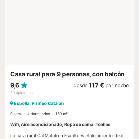
permite un máximo de 2 mascotas. Sólo se permitirá la
estancia a los huéspedes que figuren en la reserva. Se
contactará con las autoridades si se infringen las normas
de la casa. Hay camas supletorias disponibles bajo
petición. No se permite fumar ni celebrar eventos. Se
proporcionan bicicletas. Este establecimiento ofrece un
cómodo sistema de auto check-in. Tenga en cuenta que
puede haber regulaciones gubernamentales sobre el agua
en vigor en el momento de su visita, lo que puede afectar
el uso de la piscina, el riego del jardín o limitar el uso del
agua del grifo....
Casa rural para 9 personas, con balcón
9,6
117 €
desde
por noche
20
opiniones
Espolla, Pirineo Catalan
9 pers.
4 dormitorios
160 m²
Wifi, Aire acondicionado, Ropa de cama, Toallas
La casa rural Cal Matalí en Espolla es el alojamiento ideal