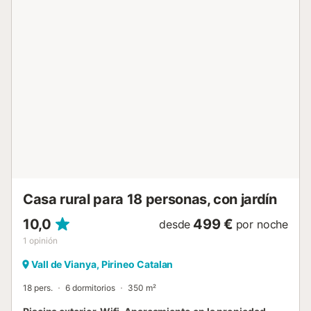
vallada y barbacoa. Los enlaces de transporte público se
encuentran a poca distancia a pie. Hay 2 plazas de
parking disponibles en la propiedad. Se admiten familias
con niños. No se admiten animales ni fumar en la
propiedad. Este inmueble no dispone de aire
acondicionado. Se proporcionan 2 bicicletas. Hay 4
bicicletas eléctricas disponibles (por un suplemento). La
propiedad cuenta con una zona de aparcamiento para
motos y bicicletas. Esta propiedad tiene directrices para
ayudar a los huéspedes con la correcta separación de
residuos. Más información en el sitio. Este alquiler cuenta
con características de ahorro de luz y agua. Se h...
Casa rural para 18 personas, con jardín
10,0
499 €
desde
por noche
1
opinión
Vall de Vianya, Pirineo Catalan
18 pers.
6 dormitorios
350 m²