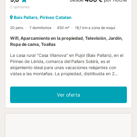
2
opiniones
Baix Pallars, Pirineo Catalan
20 pers.
7 dormitorios
450 m²
18,1 km a zona de esquí
Wifi, Aparcamiento en la propiedad, Televisión, Jardín,
Ropa de cama, Toallas
La casa rural "Casa Vilanova" en Pujol (Baix Pallars), en el
Pirineo de Lérida, comarca del Pallars Sobirà, es el
alojamiento ideal para unas vacaciones relajantes con
vistas a las montañas. La propiedad, distribuida en 2
plantas, cuenta en la primera con un salón, cocina,
comedor, terraza, sala de juegos y un aseo adicional. En la
segunda planta hay 7 dormitorios con 7 baños, lo que
Ver oferta
permite alojar hasta 15 personas. Los servicios adicionales
incluyen Wi-Fi con un espacio de trabajo dedicado para
oficina en casa, televisión, lavadora, así como libros y
juguetes para niños. Además, hay una mesa de ping-pong
disponible en la propiedad, así como cuna y trona para los
más pequeños. Este alojamiento no dispone de aire
acondicionado. La casa rural dispone de una zona exterior