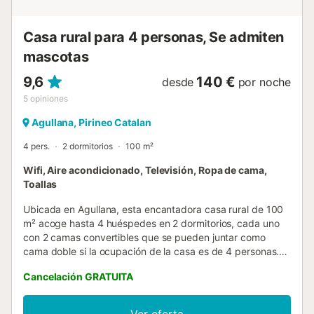
Casa rural para 4 personas, Se admiten
mascotas
9,6
140 €
desde
por noche
5
opiniones
Agullana, Pirineo Catalan
4 pers.
2 dormitorios
100 m²
Wifi, Aire acondicionado, Televisión, Ropa de cama,
Toallas
Ubicada en Agullana, esta encantadora casa rural de 100
m² acoge hasta 4 huéspedes en 2 dormitorios, cada uno
con 2 camas convertibles que se pueden juntar como
cama doble si la ocupación de la casa es de 4 personas.
Dispone de 1 baño y cocina privada totalmente equipada
Cancelación GRATUITA
con cafetera. Hay Wi-Fi de alta velocidad para
videollamadas, aire acondicionado en toda la casa,
calefacción, televisión privada, lavadora y ventiladores en
Ver oferta