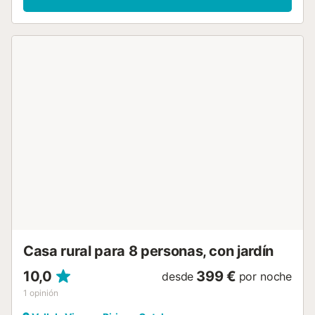
para 2 vehículos, la amplia cocina-comedor con salida
exterior y un baño completo. En la primera planta
encontraremos una gran salón con TV de pantalla plana,
sofá cama y salida directa a la gran terraza exterior. En la
misma planta hay dos habitaciones (1 de matrimonio y 1
doble con dos camas individuales). También hay otro baño
completo. La capacidad máxima de la casa es de 6 plazas
utilizando el sofá cama de matrimonio del salón....
Casa rural para 8 personas, con jardín
10,0
399 €
desde
por noche
1
opinión