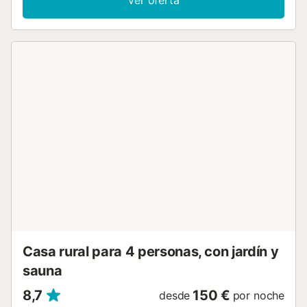
habitaciones y sala. También encontraréis cuna para bebé,
juguetes y libros compartidos para niños, aceite de oliva
casero, toallas de playa y self check-in para mayor
comodidad. Salid a vuestra terraza privada con sombrilla y
disfrutad de las preciosas vistas a la montaña, la iglesia
románica y la Sierra de Les Alberes. La casa, histórica de
1838 y renovada recientemente, se sitúa en el centro del
pueblo e incorpora detalles sostenibles y ecológicos. Hay
aparcamiento en la calle tranquila junto a la propiedad. Se
admite 1 mascota y no se permiten eventos. Las toallas de
playa están incluidas. La piscina municipal y la zona
deportiva están a solo 3 minutos a pie. Todos los servicios
se encuentran a 3 minutos andando y el transporte público
es de fácil acceso. Desde la casa podéis explorar rutas de
senderismo y ciclismo. Las playas de la Costa Brava están
a 25 minutos, la frontera francesa a 10 minutos y Figueres,
con su museo Dalí, a 20 minutos. La pista d...
Casa rural para 4 personas, con jardín y
sauna
8,7
150 €
desde
por noche