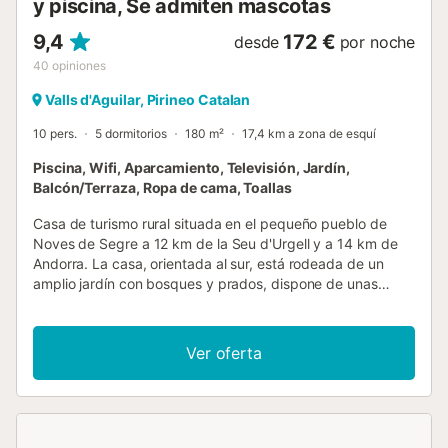
y piscina, Se admiten mascotas
9,4
172 €
desde
por noche
40
opiniones
Valls d'Aguilar, Pirineo Catalan
10 pers.
5 dormitorios
180 m²
17,4 km a zona de esquí
Piscina, Wifi, Aparcamiento, Televisión, Jardín,
Balcón/Terraza, Ropa de cama, Toallas
Casa de turismo rural situada en el pequeño pueblo de
Noves de Segre a 12 km de la Seu d'Urgell y a 14 km de
Andorra. La casa, orientada al sur, está rodeada de un
amplio jardín con bosques y prados, dispone de unas
fantásticas vistas sobre el valle del río Segre. Jardín con
una canasta de baloncesto y columpios para que disfruten
los más pequeños. También hay una barbacoa, una mesa
Ver oferta
con sombra para disfrutar del buen tiempo, Piscina
privada de 6 x 4 metros con zona menos profunda para
los niños. Distribuida en 2 plantas. Planta baja: Sala de
estar con TV, estufa de leña y comedor con salida a una
terraza con vistas sobre el valle. Cocina con lavavajillas,