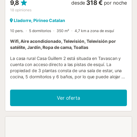
9,8
318 €
desde
por noche
18
opiniones
Lladorre, Pirineo Catalan
10 pers.
5 dormitorios
350 m²
4,7 km a zona de esquí
Wifi, Aire acondicionado, Televisión, Televisión por
satélite, Jardín, Ropa de cama, Toallas
La casa rural Casa Guillem 2 está situada en Tavascan y
cuenta con acceso directo a las pistas de esquí. La
propiedad de 3 plantas consta de una sala de estar, una
cocina, 5 dormitorios y 6 baños, por lo que puede alojar a
10 personas. Los servicios adicionales incluyen Wi-Fi con
un espacio de trabajo dedicado para la oficina en casa,
una televisión, aire acondicionado, una lavadora, una
Ver oferta
secadora, así como libros y juguetes para niños. Además,
hay una mesa de ping-pong disponible en la propiedad.
También hay una cuna y una trona. Esta propiedad cuenta
con una zona exterior privada con jardín, balcón y
barbacoa. Hay una pista de tenis a 15 minutos a pie del
establecimiento. Hay aparcamiento gratuito en la calle. Se