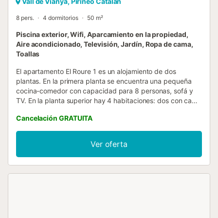
Vall de Vianya, Pirineo Catalan
8 pers.
4 dormitorios
50 m²
Piscina exterior, Wifi, Aparcamiento en la propiedad,
Aire acondicionado, Televisión, Jardín, Ropa de cama,
Toallas
El apartamento El Roure 1 es un alojamiento de dos
plantas. En la primera planta se encuentra una pequeña
cocina-comedor con capacidad para 8 personas, sofá y
TV. En la planta superior hay 4 habitaciones: dos con cama
doble y dos con 2 camas individuales. También dispone de
Cancelación GRATUITA
dos baños completos con bañera. Servicios: - Calefacción
- Comedor con TV de pantalla plana y sofá - Cocina
totalmente equipada (incluye estropajo, jabón, papel de
Ver oferta
cocina y bayeta) - 4 fogones, horno, microondas y nevera
- Ropa de cama, toallas y amenities - Cafetera de
cápsulas (cápsulas de cortesía) - Wifi gratuito - Aire
acondicionado El apartamento ofrece un ambiente
cómodo y funcional, ideal para familias o grupos. La
ubicación permite fácil acceso a servicios y comercios de
la zona, así como a puntos de interés cercanos. No se
permite fumar ni alojar mascotas. La estancia incluye ropa