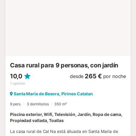
de cama y toallas. - Cena Pagos 26,50 € por persona y
noche - Comida Pagos 28,00 € por persona y noche...
Casa rural para 9 personas, con jardín
10,0
265 €
desde
por noche
1
opinión
Santa María de Besora, Pirineo Catalan
9 pers.
3 dormitorios
350 m²
Piscina exterior, Wifi, Televisión, Jardín, Ropa de cama,
Propiedad vallada, Toallas
La casa rural de Cal Na está situada en Santa Maria de