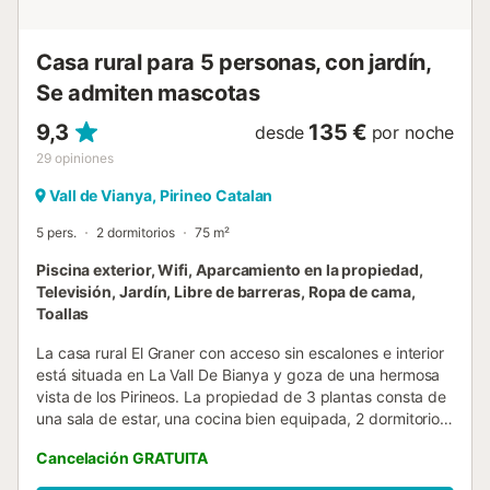
jardín o limitar el uso del agua del grifo....
Casa rural para 5 personas, con jardín,
Se admiten mascotas
9,3
135 €
desde
por noche
29
opiniones
Vall de Vianya, Pirineo Catalan
5 pers.
2 dormitorios
75 m²
Piscina exterior, Wifi, Aparcamiento en la propiedad,
Televisión, Jardín, Libre de barreras, Ropa de cama,
Toallas
La casa rural El Graner con acceso sin escalones e interior
está situada en La Vall De Bianya y goza de una hermosa
vista de los Pirineos. La propiedad de 3 plantas consta de
una sala de estar, una cocina bien equipada, 2 dormitorios
y 1 baño, por lo que puede alojar a 5 personas. Los
Cancelación GRATUITA
servicios adicionales incluyen Wi-Fi, televisión, ventilador,
lavadora, libros y juguetes para niños. También hay