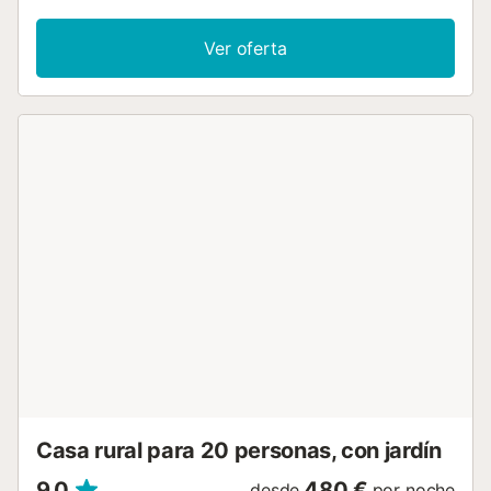
cafetera y utensilios de cocina, comedor con televisión,
sala de estar y baño. La primera planta está formada por
Ver oferta
la sala de estar, tres habitaciones (dos habitaciones dobles
y una para cuatro personas con dos camas dobles) y tres
baños. En el exterior, hay un amplio jardín de 1200 m² con
porche y barbacoa, así como una piscina cerrada y
cubierta con un techo retráctil y terraza solárium. No se
permiten fiestas, celebraciones ni eventos. No se permite
que un tercero realice la reserva....
Casa rural para 20 personas, con jardín
9,0
480 €
desde
por noche