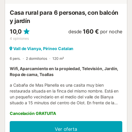
En el pueblo de Beget: magnífica iglesia románica, bella
escultura románica conocida como La Majestat de Beget
Casa rural para 6 personas, con balcón
(si...
y jardín
10,0
160 €
desde
por noche
4
opiniones
Vall de Vianya, Pirineo Catalan
6 pers.
2 dormitorios
120 m²
Wifi, Aparcamiento en la propiedad, Televisión, Jardín,
Ropa de cama, Toallas
a Cabaña de Mas Planella es una casita muy bien
restaurada situada en la finca del mismo nombre. Está en
un pequeño vecindario en el medio del valle de Bianya
situado a 15 minutos del centro de Olot. En frente de la
casa hay la granja de la finca con corderos, ovejas y
Cancelación GRATUITA
gallinas y justo en frente de la entrada de la cabaña
encontraremos una zona de pícnic exterior y la barbacoa.
En la planta baja de la casa hay un garaje con capacidad
Ver oferta