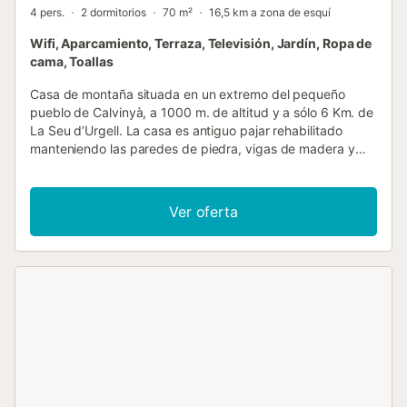
4 pers.
2 dormitorios
70 m²
16,5 km a zona de esquí
Wifi, Aparcamiento, Terraza, Televisión, Jardín, Ropa de
cama, Toallas
Casa de montaña situada en un extremo del pequeño
pueblo de Calvinyà, a 1000 m. de altitud y a sólo 6 Km. de
La Seu d’Urgell. La casa es antiguo pajar rehabilitado
manteniendo las paredes de piedra, vigas de madera y
tejado de pizarra. Al entrar en la casa nos encontramos
una agradable era enlosada con pizarra, desde donde
gozar de las vistas y del sol presente todo el año. Situada
Ver oferta
en la planta baja y distribuida en un solo nivel. Sala de
estar con chimenea, comedor y cocina equipada con 2
neveras (60 cm altura), fogones, microondas, cafetera y
batidora. 1 habitación muy amplia, 2 camas individuales. 1
habitación cama doble. Baño con ducha. Era de uso
exclusivo/ Barbacoa privada/ Piscina municipal La Seu
d'Urgell 10'. Reservas fin de semana: Salida 17-18 h,
siempre que no coincida con la entrada de otro cliente (En
este caso se avisará con antelación). Reservas semana:
Salidas máximo 12 h....