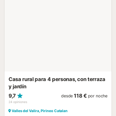
horno eléctrico, microondas, nevera, vitrocerámica,
cafetera de cápsulas tipo Nespresso y chimenea–
barbacoa. 1 habitación 2 camas individuales. 1 habitación
cama doble, TV y baño con bañera y lavadora. 1 baño con
ducha El acceso a la planta inferior es por la escalera
interior o desde el jardín. Planta inferior: 1 habitación cama
doble y baño con ducha. 1 habitación cama doble y TV. 1
habitación 2 camas individuales y baño con ducha. Una
pequeña sala de estar con sofá, con salida al porche y
jardín. Piscina privada (6 x 4 m). Barbacoa privada.
Apertura piscina principios mes de Junio...
Casa rural para 4 personas, con terraza
y jardín
9,7
118 €
desde
por noche
24
opiniones
Valles del Valira, Pirineo Catalan