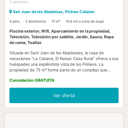
3
opiniones
San Juan de las Abadesas, Pirineo Catalan
4 pers.
2 dormitorios
75 m²
19,4 km a zona de esquí
Piscina exterior, Wifi, Aparcamiento en la propiedad,
Televisión, Televisión por satélite, Jardín, Sauna, Ropa
de cama, Toallas
Situada en Sant Joan de les Abadesses, la casa de
vacaciones "La Cabana, El Reixac Casa Rural" ofrece a sus
huéspedes una espléndida vista de los Pirineos. La
propiedad de 75 m² forma parte de un complejo que
consta de 5 unidades independientes, incluye una sala de
Cancelación GRATUITA
estar, una cocina totalmente equipada, 2 dormitorios y 1
baño y tiene capacidad para 5 personas. Los servicios
adicionales incluyen Wi-Fi de alta velocidad (apto para
Ver oferta
videollamadas), la televisión, un ventilador, una lavadora y
un lavavajillas. También hay una chimenea, una mesa de
ping-pong y una sauna compartida. Hay una trona y una
cuna disponibles por un suplemento. Su zona exterior
privada incluye un jardín y una terraza descubierta.
También hay una zona exterior compartida con piscina