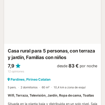
de aire acondicionado. Se proporcionan 2 bicicletas. Se
proporcionan bicicletas eléctricas por un suplemento. La
propiedad cuenta con una zona de aparcamiento para
motos y bicicletas. La casa de vacaciones está en un
complejo con 5 casas independientes. Esta propiedad
cuenta con directrices para ayudar a los huéspedes a
separar correctamente los residuos. Se proporciona más
información en el sitio. Este alquiler cuenta con
características de ahorro de luz y agua. Se han utilizad...
Casa rural para 5 personas, con terraza
y jardín, Familias con niños
7,9
83 €
desde
por noche
12
opiniones
Pardines, Pirineo Catalan
5 pers.
2 dormitorios
60 m²
10,4 km a zona de esquí
Wifi, Terraza, Televisión, Jardín, Ropa de cama, Toallas
Situada en la planta baja y distribuida en un solo nivel. Sala