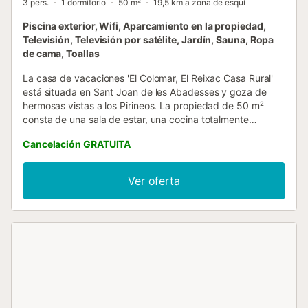
3 pers.
1 dormitorio
50 m²
19,5 km a zona de esquí
Piscina exterior, Wifi, Aparcamiento en la propiedad,
Televisión, Televisión por satélite, Jardín, Sauna, Ropa
de cama, Toallas
La casa de vacaciones 'El Colomar, El Reixac Casa Rural'
está situada en Sant Joan de les Abadesses y goza de
hermosas vistas a los Pirineos. La propiedad de 50 m²
consta de una sala de estar, una cocina totalmente
equipada con lavavajillas, 1 dormitorio y 1 baño, por lo que
Cancelación GRATUITA
puede alojar a 3 personas. Los servicios adicionales
incluyen Wi-Fi de alta velocidad (apto para
videollamadas), televisión por satélite, calefacción,
Ver oferta
ventilador y lavadora. También hay una mesa de ping-
pong y una sauna compartida. También hay una cuna (por
un suplemento) y una trona. La casa de vacaciones
dispone de una zona exterior privada con terraza cubierta
y jardín. También hay una zona exterior compartida con
piscina vallada y barbacoa. Los enlaces de transporte
público se encuentran a poca distancia a pie. Hay una
plaza de aparcamiento disponible en la propiedad. No se
admiten animales ni fumadores. Este inmueble no dispone