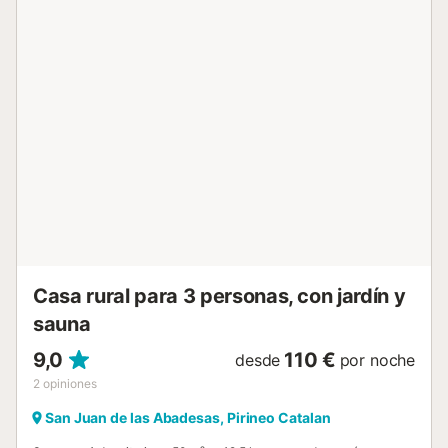
estancia a los huéspedes que figuran en la reserva. La
violación de las normas de la casa puede dar lugar a que
se contacte con las autoridades. Se permite un máximo de
2 mascotas. No está permitido fumar en esta propiedad.
Esta propiedad tiene directrices para ayudar a los
huéspedes con la correcta separación de residuos. Se
proporciona más información in situ. Este establecimiento
cuenta con iluminación de bajo consumo. Tenga en cuenta
que puede haber regulaciones gubernamentales sobre el
agua en vigor en el momento de su visita, lo que puede
afectar el uso de la piscina, el riego del jardín o limitar el
uso del agua del grifo....
Casa rural para 3 personas, con jardín y
sauna
9,0
110 €
desde
por noche
2
opiniones
San Juan de las Abadesas, Pirineo Catalan