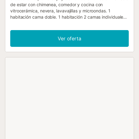
de estar con chimenea, comedor y cocina con
vitrocerámica, nevera, lavavajillas y microondas. 1
habitación cama doble. 1 habitación 2 camas individuales.
baño completo con bañera. Jardín privado con barbacoa y
totalmente vallado. Casa de payés rehabilitada en piedra y
madera siguiendo las pautas tradicionales. Está situada en
Ver oferta
el vecindario de Vilaró, a las afueras del municipio de
Pardines, a 10 km de Ribes de Freser. Rodeada de bosque
y prados, entorno rural, al pie del Taga (2039 m). La casa
dispone de 3 casas independientes (ref. 13106 y ref.
13108): comparten la lavadora. Esta casa ocupa la planta
baja, con jardín privado totalmente cercado con césped,
árboles frutales, barbacoa y mobiliario para actividades de
exterior. Piscina municipal a 1.5 Km. Alquiler de caballos y
bicicletas de montaña para hacer rutas a 1 km, donde
también hay una piscina municipal. Circuitos de tiro con
arco también a 1 km. En Ribes de Freser nace el ferrocarril
de cremallera que conduce a Núria. En el pueblo de Ripoll
encontramos una amplia oferta cultural: famoso
monasterio benedictino, uno de los centros monásticos
más importantes de la Cataluña medieval y símbolo
patriótico del Renacimiento, restaurado a partir de 1886.