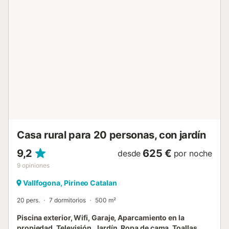
privada con jardín, 2 terrazas descubiertas, terraza
cubierta, 3 balcones y barbacoa. Hay 7 plazas de
aparcamiento disponibles en la propiedad y también
aparcamiento gratuito en la calle. La propiedad ofrece
espacio para motos, bicicletas y guardaesquís. Se admite
un máximo de 2 mascotas de hasta 15 kg, pero no se
permite que estén en camas ni sofás. Sólo se permite
fumar en la zona exterior y no está permitido celebrar
grandes eventos. Esta propiedad cuenta con directrices
para ayudar a los huéspedes con la correcta separación
de residuos, y se proporciona más información en el
alojamiento. El alquiler cuenta c...
Casa rural para 20 personas, con jardín
9,2
625 €
desde
por noche
9
opiniones
Vallfogona, Pirineo Catalan
20 pers.
7 dormitorios
500 m²
Piscina exterior, Wifi, Garaje, Aparcamiento en la
propiedad, Televisión, Jardín, Ropa de cama, Toallas