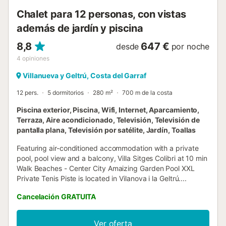
culturales, con la Talaia y el Riu Foix en las
Chalet para 12 personas, con vistas
inmediaciones....
además de jardín y piscina
8,8
647 €
desde
por noche
4
opiniones
Villanueva y Geltrú, Costa del Garraf
12 pers.
5 dormitorios
280 m²
700 m de la costa
Piscina exterior, Piscina, Wifi, Internet, Aparcamiento,
Terraza, Aire acondicionado, Televisión, Televisión de
pantalla plana, Televisión por satélite, Jardín, Toallas
Featuring air-conditioned accommodation with a private
pool, pool view and a balcony, Villa Sitges Colibri at 10 min
Walk Beaches - Center City Amaizing Garden Pool XXL
Private Tenis Piste is located in Vilanova i la Geltrú....
Cancelación GRATUITA
Ver oferta