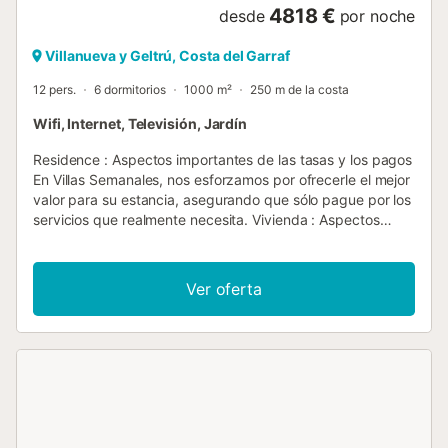
4818 €
desde
por noche
Villanueva y Geltrú, Costa del Garraf
12 pers.
6 dormitorios
1000 m²
250 m de la costa
Wifi, Internet, Televisión, Jardín
Residence : Aspectos importantes de las tasas y los pagos
En Villas Semanales, nos esforzamos por ofrecerle el mejor
valor para su estancia, asegurando que sólo pague por los
servicios que realmente necesita. Vivienda : Aspectos
importantes de los aranceles y pagos En Villas Semanales,
nos esforzamos por ofrecerle el mejor informe precio de
calidad para su estancia, asegurando que sólo paga por
Ver oferta
los servicios que realmente necesitas. Nuestra tasa de
base incluye todo lo necesario para una estancia
excelente. Si quieres añadir Otros servicios incluyen: 1.
Métodos de pago: Usted puede pagar por tarjeta de
crédito (con suplemento de 3% o por transferencia
bancaria. El servicio de asistencia puede ser suscripción
con ambos métodos de pago, lo que le permite
beneficiarse de su servicio al cliente y ayuda durante su