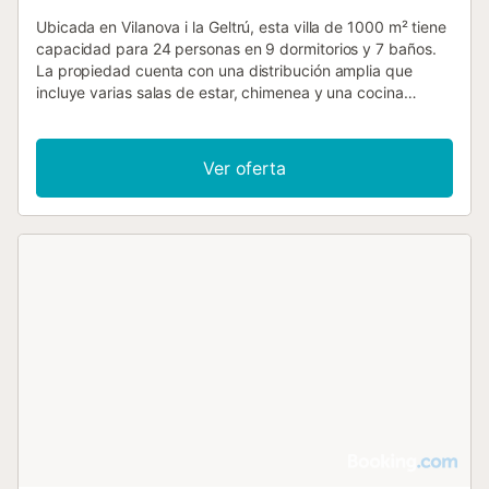
Ubicada en Vilanova i la Geltrú, esta villa de 1000 m² tiene
capacidad para 24 personas en 9 dormitorios y 7 baños.
La propiedad cuenta con una distribución amplia que
incluye varias salas de estar, chimenea y una cocina
equipada con lavavajillas, horno y microondas. Los
huéspedes disponen de aire acondicionado, calefacción,
Wi-Fi y televisión de pantalla plana. La configuración de
Ver oferta
camas incluye opciones king-size, super king-size,
individuales, literas y sofás cama para mayor flexibilidad.
El espacio exterior está diseñado para el descanso, con
piscina privada, tobogán acuático y una terraza solárium
con tumbonas y sombrillas. Los huéspedes tienen acceso
a jardín, patio y zona de barbacoa para comidas al aire
libre. Las instalaciones incluyen pista de tenis, sala de
juegos y zona de juegos interior, además de servicios de
masajes. La villa cuenta con aparcamiento privado en la
finca. Situada a 4,5 km de la playa y a 4 km del centro
urbano, la villa se encuentra cerca del restaurante Portal
del Roc (300 m) y de un campo de golf (a menos de 3
km). El establecimiento es para no fumadores, aunque
existe una zona designada para fumar. No se permiten
eventos. El entorno ofrece opciones de senderismo y rutas