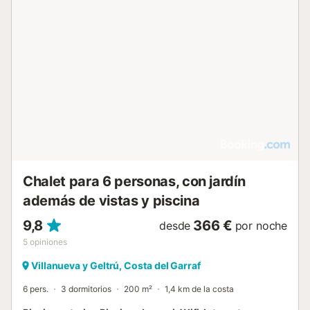
tumbonas y sombrillas. La villa ofrece vistas a la piscina y
al jardín. Hay aparcamiento disponible en el
establecimiento y la propiedad es para no fumadores,
aunque cuenta con una zona designada para fumar. Se
admiten mascotas y se respetan las horas de silencio. En
las cercanías, puede disfrutar de actividades como
windsurf, snorkel, pesca y golf a menos de 3 km. La playa,
el centro de la ciudad y la estación de tren se encuentran
a menos de 2 km. Durante su estancia se pueden
organizar servicios como traslado al aeropuerto, entrega
de comestibles y masajes....
Chalet para 6 personas, con jardín
además de vistas y piscina
9,8
366 €
desde
por noche
5
opiniones
Villanueva y Geltrú, Costa del Garraf
6 pers.
3 dormitorios
200 m²
1,4 km de la costa