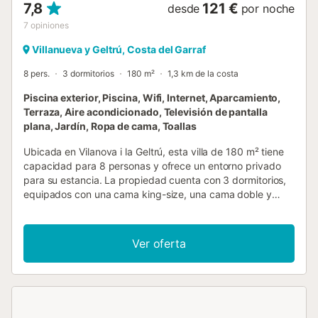
7,8
121 €
desde
por noche
7
opiniones
Villanueva y Geltrú, Costa del Garraf
8 pers.
3 dormitorios
180 m²
1,3 km de la costa
Piscina exterior, Piscina, Wifi, Internet, Aparcamiento,
Terraza, Aire acondicionado, Televisión de pantalla
plana, Jardín, Ropa de cama, Toallas
Ubicada en Vilanova i la Geltrú, esta villa de 180 m² tiene
capacidad para 8 personas y ofrece un entorno privado
para su estancia. La propiedad cuenta con 3 dormitorios,
equipados con una cama king-size, una cama doble y
camas individuales, además de 3 baños y una zona de
estar con sofá cama. Una cocina totalmente equipada con
horno, lavavajillas y microondas permite preparar comidas
Ver oferta
de forma independiente, mientras que el aire
acondicionado, la calefacción y el Wi-Fi garantizan el
confort durante todo el año. También dispone de lavadora
y secadora. En el exterior, encontrará una piscina privada
con vistas, un jardín y una terraza solárium equipada con