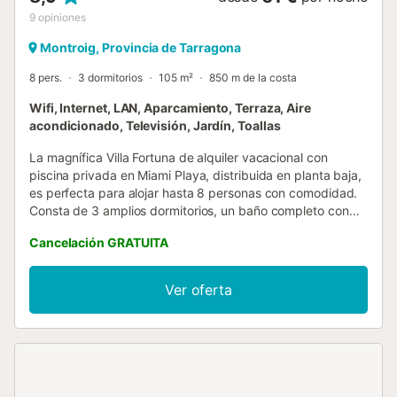
9
opiniones
Montroig, Provincia de Tarragona
8 pers.
3 dormitorios
105 m²
850 m de la costa
Wifi, Internet, LAN, Aparcamiento, Terraza, Aire
acondicionado, Televisión, Jardín, Toallas
La magnífica Villa Fortuna de alquiler vacacional con
piscina privada en Miami Playa, distribuida en planta baja,
es perfecta para alojar hasta 8 personas con comodidad.
Consta de 3 amplios dormitorios, un baño completo con
ducha, un aseo, un acogedor salón-comedor con sofá-
Cancelación GRATUITA
cama, y una cocina completamente equipada para
preparar deliciosas comidas. Además, cuenta con una
magnífica terraza-jardín con un agradable porche y vistas
Ver oferta
a la piscina privada, equipada con mobiliario de terraza,
barbacoa y ducha exterior. La vivienda está
cuidadosamente equipada para garantizar unas
vacaciones cómodas, con aire acondicionado, lavavajillas,
televisión satélite y acceso a internet WIFI incluido.
Además, la villa cuenta con una garaje más espacio de