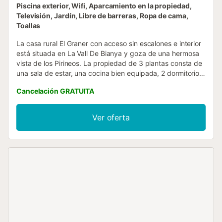
Piscina exterior, Wifi, Aparcamiento en la propiedad,
Televisión, Jardín, Libre de barreras, Ropa de cama,
Toallas
La casa rural El Graner con acceso sin escalones e interior
está situada en La Vall De Bianya y goza de una hermosa
vista de los Pirineos. La propiedad de 3 plantas consta de
una sala de estar, una cocina bien equipada, 2 dormitorios
y 1 baño, por lo que puede alojar a 5 personas. Los
Cancelación GRATUITA
servicios adicionales incluyen Wi-Fi, televisión, ventilador,
lavadora, libros y juguetes para niños. También hay
disponible una cuna y una trona. Este alojamiento no
Ver oferta
dispone de: aire acondicionado. Este alquiler de
vacaciones cuenta con un balcón privado para relajarse y
disfrutar de la noche. Disfrute de la zona exterior
compartida, con piscina vallada, jardín, barbacoa, parque
infantil y ducha exterior. Hay una plaza de aparcamiento
disponible en el recinto. Sólo se permite la estancia a los
huéspedes que figuran en la reserva. La violación de las
normas de la casa puede dar lugar a que se contacte con
las autoridades. Se permite una mascota. No está
permitido fumar en esta propiedad. Esta propiedad tiene
directrices para ayudar a los huéspedes con la correcta