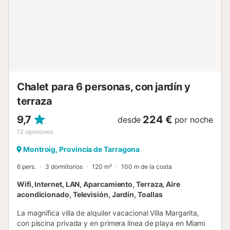
habitaciones repartidas en 3 plantas, ofreciendo espacio y
confort para hasta 12 personas: 4 habitaciones con cama
de matrimonio (1 máster suite): 2 camas de 135x200 cm, 1
de 180x200 cm y 1 de 150x200 cm. 1 habitación con
cama de matrimonio de 135x200 cm + 1 cama individual. 1
habitación individual. 4 ...
Chalet para 6 personas, con jardín y
terraza
9,7
224 €
desde
por noche
12
opiniones
Montroig, Provincia de Tarragona
6 pers.
3 dormitorios
120 m²
100 m de la costa
Wifi, Internet, LAN, Aparcamiento, Terraza, Aire
acondicionado, Televisión, Jardín, Toallas
La magnífica villa de alquiler vacacional Villa Margarita,
con piscina privada y en primera línea de playa en Miami