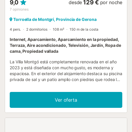
9,0
129 €
desde
por noche
7
opiniones
Torroella de Montgrí, Provincia de Gerona
4 pers.
2 dormitorios
108 m²
150 m de la costa
Internet, Aparcamiento, Aparcamiento en la propiedad,
Terraza, Aire acondicionado, Televisión, Jardín, Ropa de
cama, Propiedad vallada
La Villa Montgó está completamente renovada en el año
2023 y está diseñada con mucho gusto, es moderna y
espaciosa. En el exterior del alojamiento destaca su piscina
privada de sal y un patio amplio con piedras que rodea la
casa, con una gran variedad de muebles exteriores que
harán que su estancia sea muy cómoda, y donde los niños
podrán jugar libremente, mientras usted prepara la
Ver oferta
barbacoa y disfruta de la comida en el porche decorado
rústicamente con los amigos. También en la villa
encontrará el wi-fi gratuito, TV con opción de conectarla a
internet y seguir a todos los programas favoritos, aire
acondicionado sólo en el salón y parking privado exterior