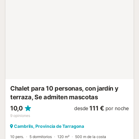
jóvenes. DESCRIPCION DE LA ZONA La Costa Dorada es
la más laureada de Catalunya con 37 playas distinguidas
con la Bandera Azul, por su calidad y por su excelente
estado de conservación. Son playas y pequeñas calas de
ensueño de aguas turquesas y cristalinas, la mayoría sin
aglomeraciones y algunas de ellas vírgenes. Un escenario
perfecto para recorrer a pie a través de la ruta GR-92,
hacer una excursión en bicicleta, barco o kayak, o
practicar submarinismo y descubrir los secretos que yacen
en el fondo del Golfo de Sant Jordi. En la costa Dorada, se
encuentra el frente marítimo de Calafat,donde
encontramos ...
Chalet para 10 personas, con jardín y
terraza, Se admiten mascotas
10,0
111 €
desde
por noche
9
opiniones
Cambrils, Provincia de Tarragona
10 pers.
5 dormitorios
120 m²
500 m de la costa