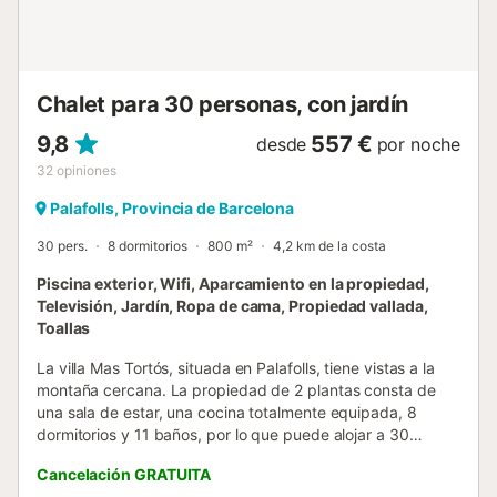
calor, conexión WiFi, televisión con múltiples idiomas y
chimenea para noches más frescas. La propiedad permite
mascotas (máximo 2) ...
Chalet para 30 personas, con jardín
9,8
557 €
desde
por noche
32
opiniones
Palafolls, Provincia de Barcelona
30 pers.
8 dormitorios
800 m²
4,2 km de la costa
Piscina exterior, Wifi, Aparcamiento en la propiedad,
Televisión, Jardín, Ropa de cama, Propiedad vallada,
Toallas
La villa Mas Tortós, situada en Palafolls, tiene vistas a la
montaña cercana. La propiedad de 2 plantas consta de
una sala de estar, una cocina totalmente equipada, 8
dormitorios y 11 baños, por lo que puede alojar a 30
personas. Los servicios adicionales incluyen Wi-Fi,
Cancelación GRATUITA
televisión, calefacción en toda la casa y lavadora. Además,