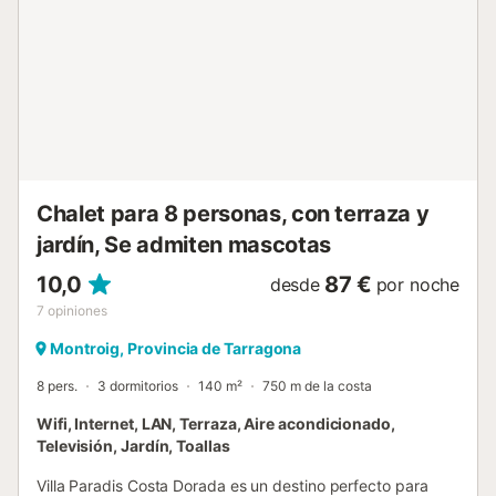
garantizando una temperatura agradable en cualquier
momento del día, incluso durante los meses más calurosos
del verano. En la planta superior encontrará un gran salón-
comedor lleno de luz natural, perfectamente climatizado,
tres elegantes dormitorios dobles, todos ellos con baño en
suite, una cocina amplia y completamente equipada, un
aseo de cortesía y una espectacular terraza con porche,
ideal para desayuno...
Chalet para 8 personas, con terraza y
jardín, Se admiten mascotas
10,0
87 €
desde
por noche
7
opiniones
Montroig, Provincia de Tarragona
8 pers.
3 dormitorios
140 m²
750 m de la costa
Wifi, Internet, LAN, Terraza, Aire acondicionado,
Televisión, Jardín, Toallas
Villa Paradis Costa Dorada es un destino perfecto para