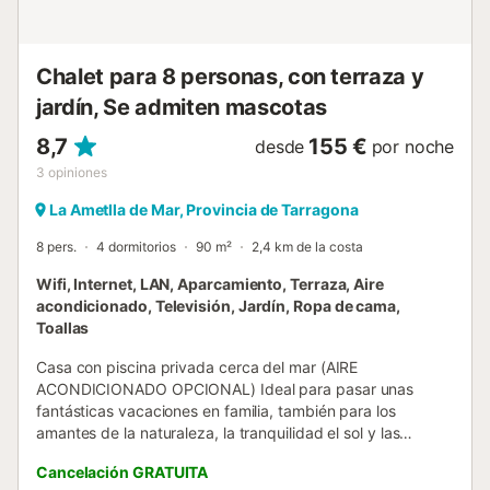
Chalet para 8 personas, con terraza y
jardín, Se admiten mascotas
8,7
155 €
desde
por noche
3
opiniones
La Ametlla de Mar, Provincia de Tarragona
8 pers.
4 dormitorios
90 m²
2,4 km de la costa
Wifi, Internet, LAN, Aparcamiento, Terraza, Aire
acondicionado, Televisión, Jardín, Ropa de cama,
Toallas
Casa con piscina privada cerca del mar (AIRE
ACONDICIONADO OPCIONAL) Ideal para pasar unas
fantásticas vacaciones en familia, también para los
amantes de la naturaleza, la tranquilidad el sol y las
magníficas calas de aguas transparentes, Y si te gusta el
Cancelación GRATUITA
buen comer, este es el lugar que tienes que elegir para tus