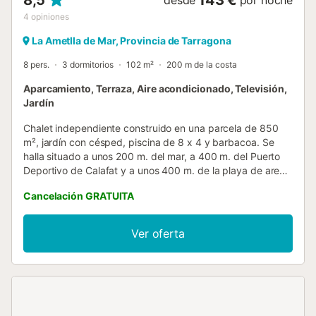
8,5
143 €
desde
por noche
4
opiniones
La Ametlla de Mar, Provincia de Tarragona
8 pers.
3 dormitorios
102 m²
200 m de la costa
Aparcamiento, Terraza, Aire acondicionado, Televisión,
Jardín
Chalet independiente construido en una parcela de 850
m², jardín con césped, piscina de 8 x 4 y barbacoa. Se
halla situado a unos 200 m. del mar, a 400 m. del Puerto
Deportivo de Calafat y a unos 400 m. de la playa de arena
"La Almadraba". La vivienda consta de una habitación con
Cancelación GRATUITA
cama de matrimonio, dos cuartos de baño completos, una
habitación con dos camas y una habitación con dos literas,
cocina independiente y sala de estar comedor desde la
Ver oferta
que se accede a la terraza cubierta con muebles de jardín.
Dispone de menaje de cocina, vajilla, cristalería, etc...
Vitro-cerámica, horno eléctrico, nevera con congelador,
lavadora, lavavajillas, microondas y televisor. Este
alojamiento da la bienvenida a familias y grupos de adultos
responsables, pero no permite eventos o fiestas de