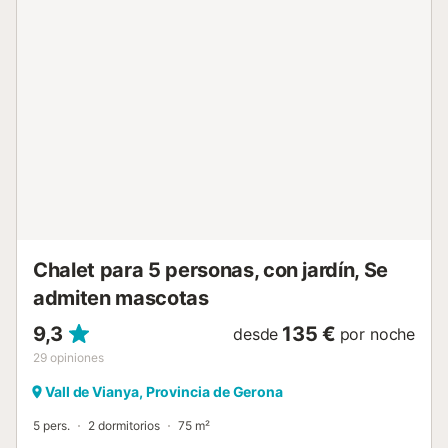
cafetera), 1 habitación con cama de matrimonio (135x
180cm) y 2 habitaciones con 2 camas individuales cada
una (80x180cm). 1 baño con ducha y 1 baño con bañera.
Mascotas aceptadas solo bajo petición previa y con
suplemento, 35 €/semana/mascota, y la fianza será en
efectivo y será devuelta una semana más tarde mediante
transferencia. Grupos de jóvenes aceptados solo bajo
petición previa Normativa y fianza especial para jóvenes:
Se deberá abonar una fianza en efectivo de 150
€/persona por casa y de 75 €/persona por apartamento.
Ésta será devuelta una semana después de la salida del
cliente cuando se haya verificado que la propiedad está
en perfectas condiciones. Está totalme...
Chalet para 5 personas, con jardín, Se
admiten mascotas
9,3
135 €
desde
por noche
29
opiniones
Vall de Vianya, Provincia de Gerona
5 pers.
2 dormitorios
75 m²