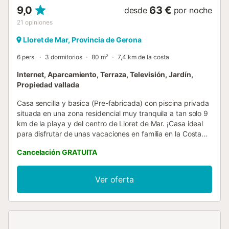
9,0
63 €
desde
por noche
21
opiniones
Lloret de Mar, Provincia de Gerona
6 pers.
3 dormitorios
80 m²
7,4 km de la costa
Internet, Aparcamiento, Terraza, Televisión, Jardín,
Propiedad vallada
Casa sencilla y basica (Pre-fabricada) con piscina privada
situada en una zona residencial muy tranquila a tan solo 9
km de la playa y del centro de Lloret de Mar. ¡Casa ideal
para disfrutar de unas vacaciones en familia en la Costa
Brava! Capacidad máxima para 6 personas. Cuenta con
Cancelación GRATUITA
una zona exterior con piscina privada (8,5 x 4,5m) y una
gran terraza cubierta donde podrá disfrutar de agradables
desayunos y comidas junto a la piscina con unas bonitas
Ver oferta
vistas a la montaña, barbacoa y plaza de parking para 2
coches. La barbacoa de obra no se puede usar pero hay
otra portatil. Supervisado por un guardia en el
apartamento abajo. Dispone de salón-comedor con tv,
cocina completa (microondas, lavadora, lavavajillas,