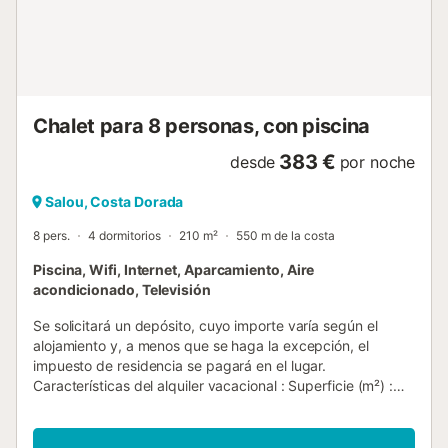
Piscina: No disponible del 1 de noviembre al 30 de abril.
Consulta disponibilidad. - Garaje no disponible. Zona de
aparcamiento al aire libre dentro de la finca...
Chalet para 8 personas, con piscina
383 €
desde
por noche
Salou, Costa Dorada
8 pers.
4 dormitorios
210 m²
550 m de la costa
Piscina, Wifi, Internet, Aparcamiento, Aire
acondicionado, Televisión
Se solicitará un depósito, cuyo importe varía según el
alojamiento y, a menos que se haga la excepción, el
impuesto de residencia se pagará en el lugar.
Características del alquiler vacacional : Superficie (m²) :
210 Número de habitaciones : 4 Número de estrellas Aire
acondicionado Congelador Lavadora Horno micro ondas
piscina comunitaria Televisión Mascotas permitidas Horno