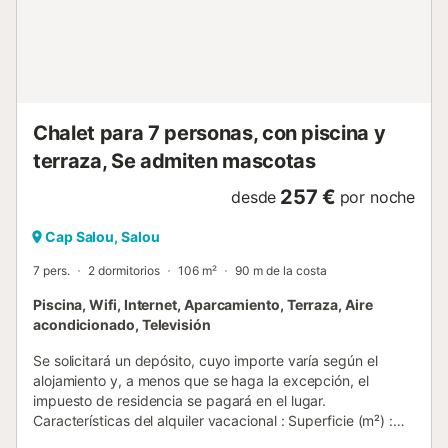
villa está equipada con plancha y 2 televisores para su
entretenimiento. - Piscina: No disponible del 1 de
noviembre al 30 de abril. Consulta la disponibilidad. -
Garaje no disponible. Estacionamiento al aire libre en la
propiedad para varios coches. La cocina independiente
tiene electrodomés...
Chalet para 7 personas, con piscina y
terraza, Se admiten mascotas
257 €
desde
por noche
Cap Salou, Salou
7 pers.
2 dormitorios
106 m²
90 m de la costa
Piscina, Wifi, Internet, Aparcamiento, Terraza, Aire
acondicionado, Televisión
Se solicitará un depósito, cuyo importe varía según el
alojamiento y, a menos que se haga la excepción, el
impuesto de residencia se pagará en el lugar.
Características del alquiler vacacional : Superficie (m²) :
106 Número de habitaciones : 2 Número de estrellas