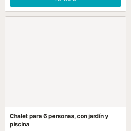
Jardín Mascotas permitidas Parilla Horno Lava-vajillas
Acceso a Internet Estacionamiento Inalámbrico
Refrigerador Cafetera Pava tabla de planchar y plancha
Número de baño : 1...
Chalet para 6 personas, con jardín y
piscina