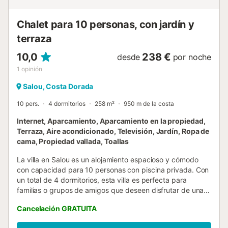
llegada. También se requerirá una fianza de 1000€ con
tarjeta de crédito. Reembols...
Chalet para 10 personas, con jardín y
terraza
10,0
238 €
desde
por noche
1
opinión
Salou, Costa Dorada
10 pers.
4 dormitorios
258 m²
950 m de la costa
Internet, Aparcamiento, Aparcamiento en la propiedad,
Terraza, Aire acondicionado, Televisión, Jardín, Ropa de
cama, Propiedad vallada, Toallas
La villa en Salou es un alojamiento espacioso y cómodo
con capacidad para 10 personas con piscina privada. Con
un total de 4 dormitorios, esta villa es perfecta para
familias o grupos de amigos que deseen disfrutar de unas
vacaciones en la hermosa ciudad de Salou. El alojamiento
Cancelación GRATUITA
cuenta con una superficie de 258 m² y está ubicado en
una zona ideal para familias, dentro de un complejo