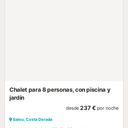
barbacoa privada. La propiedad ofrece bonitas vistas al
mar y la montaña. Se proporcionan toallas de playa y
piscina, 2 bicicletas y acceso a parque infantil compartido.
El aparcamiento incluye 2 plazas compartidas en la
propiedad, 2 en garaje compartido y posibilidad de
aparcar en la calle. Se admiten hasta 5 mascotas. No se
permiten fiestas ni eventos. Además, hay guardabicis y
cargador de coche eléctrico compartidos. A 15 minutos a
pie encontraréis una pista de tenis. La villa cuenta con
acceso sin escalones y está a solo 4 minutos de la playa, 1
minuto del Infinitum Golf y 5 minutos de PortAventura. El
transporte público está a 10 minutos andando. La
propiedad utiliza paneles fotovoltaicos y energía eólica,
c...
Chalet para 8 personas, con piscina y
jardín
237 €
desde
por noche
Salou, Costa Dorada