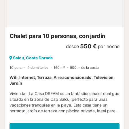
equipada con nevera, horno, microondas, vitrocerámica,
cafetera y lavadora. Ubicación y Entorno PerfectosA
pocos pasos encontrarás supermercados, tiendas, bares,
restaurantes y todos los servicios necesarios. La playa ...
Chalet para 10 personas, con jardín
550 €
desde
por noche
Salou, Costa Dorada
10 pers.
4 dormitorios
160 m²
500 m de la costa
Wifi, Internet, Terraza, Aire acondicionado, Televisión,
Jardín
Vivienda : La Casa DREAM es un fantástico chalet contiguo
situado en la zona de Cap Salou, perfecto para unas
vacaciones tranquilas en la playa. Esta casa tiene un
hermoso jardín de terraza con piscina privada, ideal para
relajarse y disfrutar del sol. - Piscina: No disponible del 1
de noviembre al 30 de abril. Consulta la disponibilidad. La
casa se distribuye en dos plantas y tiene cuatro