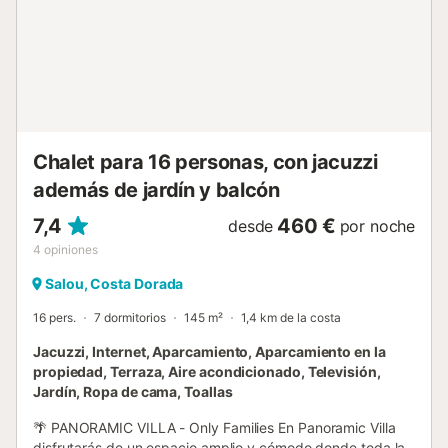
of a new air conditioning system and insect screens in all
bedrooms and living room.Well behaved dogs are very
welcome.The house and property are solar powered and
there is also a riding centre with horses and a pony on the
property. Travelling by car is recommended. There is a
piano in the living room. Wifi is included.There is also a
washing machine and tumble dryer.Interme...
Chalet para 16 personas, con jacuzzi
además de jardín y balcón
7,4
460 €
desde
por noche
4
opiniones
Salou, Costa Dorada
16 pers.
7 dormitorios
145 m²
1,4 km de la costa
Jacuzzi, Internet, Aparcamiento, Aparcamiento en la
propiedad, Terraza, Aire acondicionado, Televisión,
Jardín, Ropa de cama, Toallas
🌴 PANORAMIC VILLA - Only Families En Panoramic Villa
disfrutarás de un espacio amplio y cómodo donde toda la