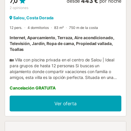
7,0
443 €
desde
por noche
2
opiniones
Salou, Costa Dorada
12 pers.
4 dormitorios
83 m²
750 m de la costa
Internet, Aparcamiento, Terraza, Aire acondicionado,
Televisión, Jardín, Ropa de cama, Propiedad vallada,
Toallas
🏡 Villa con piscina privada en el centro de Salou | Ideal
para grupos de hasta 12 personas Si buscas un
alojamiento donde compartir vacaciones con familia o
amigos, esta villa es la opción perfecta. Situada en una
zona privilegiada de Salou, combina la comodidad de
Cancelación GRATUITA
estar cerca de todos los servicios con la privacidad de una
casa independiente con jardín y piscina privada. Su amplio
espacio exterior invita a disfrutar al máximo del clima
Ver oferta
mediterráneo. Relájate junto a la piscina, organiza comidas
al aire libre en la zona de barbacoa o comparte largas
sobremesas en el jardín mientras los más pequeños juegan
y se divierten. Con capacidad para hasta 12 huéspedes, la
villa está diseñada para que todos dispongan de espacio