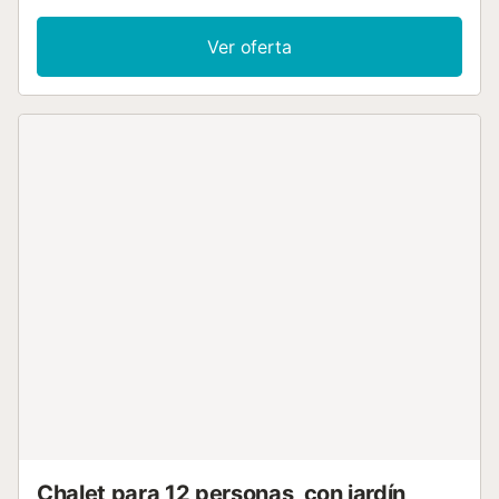
Balcón Calefacción Aire acondicionado Congelador
Lavadora Horno micro ondas piscina comunitaria
Ver oferta
Televisión Terraza Mascotas permitidas Parilla Horno Lava-
vajillas Acceso a Internet Estacionamiento Inalámbrico
Refrigerador Cafetera Pava tabla de planchar y plancha
Número de baño : 1...
Chalet para 12 personas, con jardín