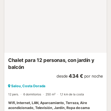
également de trois salles de bains complètes avec
douche, ce qui offre plus de confort pour les familles
nombreuses. Une villa idéale pour profiter de la Costa
Dorada avec intimité, espace et vue sur la mer.
INFORMATIONS IMPORTANTES À PRENDRE EN COMPTE
Taxe de séjour non incluse dans le prix. Le paiement sera
demandé avant l'arrivée. Une caution de 1000€ par carte
de crédit sera également requise. Remboursable 14 jours
après le départ. Il est obligatoire d'effectuer
l'enregistrement en ligne avant votre arrivée pour pouvoir
récupérer les clés du logement. Internet/W...
Chalet para 12 personas, con jardín y
balcón
434 €
desde
por noche
Salou, Costa Dorada
12 pers.
6 dormitorios
250 m²
1,1 km de la costa
Wifi, Internet, LAN, Aparcamiento, Terraza, Aire
acondicionado, Televisión, Jardín, Ropa de cama