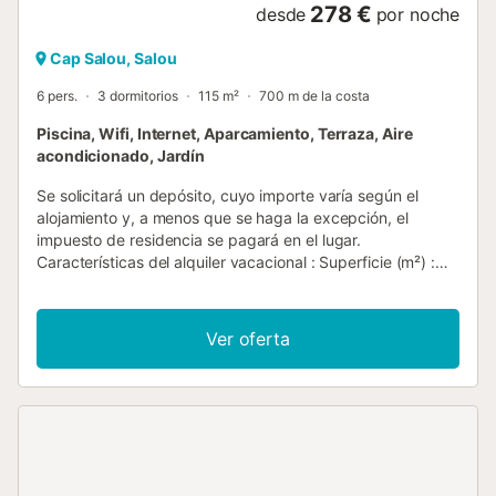
278 €
desde
por noche
Cap Salou, Salou
6 pers.
3 dormitorios
115 m²
700 m de la costa
Piscina, Wifi, Internet, Aparcamiento, Terraza, Aire
acondicionado, Jardín
Se solicitará un depósito, cuyo importe varía según el
alojamiento y, a menos que se haga la excepción, el
impuesto de residencia se pagará en el lugar.
Características del alquiler vacacional : Superficie (m²) :
115 Número de habitaciones : 3 Número de estrellas
Calefacción Aire acondicionado Congelador Lavadora
Horno micro ondas piscina comunitaria Terraza Jardín
Ver oferta
Parilla Horno Lava-vajillas Acceso a Internet
Estacionamiento Inalámbrico Refrigerador Cafetera Pava
tabla de planchar y plancha Número de baño : 1 Mascotas
no permitidas...