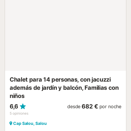
suficiente para disfrutar de unas vacaciones cómodas y
sin aglomeraciones. Distribución de la vivienda: • Salón
comedor con sofá cama doble. • Cocina independiente
totalmente equipada con menaje y electrodomésticos. •
Dormitorio 1 con dos camas de matrimonio. • Dormitorio 2
con dos camas individuales. • Dormitorio 3 con dos camas
individuales. • Dormitorio 4 con dos camas individuales. •
Baño completo con bañera. • Baño completo con ducha.
Durante tu estancia disfrutarás de: ✔️ Piscina privada. ✔️
Jardín privado. ✔️ Zona de barbacoa. ✔️ Wifi gratuito. ✔️
Aire acondicionado. ✔️ Calefacción por bomba de calor. ✔️
Parking en la propia vivienda. ✔️ Espacios exteriores...
Chalet para 14 personas, con jacuzzi
además de jardín y balcón, Familias con
niños
6,6
682 €
desde
por noche
5
opiniones
Cap Salou, Salou