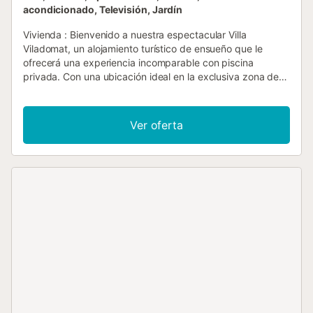
acondicionado, Televisión, Jardín
Vivienda : Bienvenido a nuestra espectacular Villa
Viladomat, un alojamiento turístico de ensueño que le
ofrecerá una experiencia incomparable con piscina
privada. Con una ubicación ideal en la exclusiva zona de
Covamar en Salou, esta villa tiene todos los elementos
para unas vacaciones perfectas. El alojamiento se
extiende a más de 700 m2 y ofrece un gran espacio para
Ver oferta
relajarse y disfrutar tanto como sea posible. Con 9
dormitorios dobles y 5 baños, hay un montón de espacio
para grupos grandes. La cocina totalmente equipada le
permitirá preparar deliciosas comidas durante su estancia.
El imponente salón ofrece acceso directo a un hermoso
jardín decorado con barbacoa, donde podrá disfrutar de
momentos al aire libre. En cuanto a las instalaciones, la villa
tiene un jardín privado, muebles de jardín y una gran
terraza donde se puede relajarse y disfrutar del buen
tiempo. También encontrará una piscina privada, perfecta
para refrescarse y disfrutar de momentos de placer bajo el
sol. En su interior, hay una chimenea que crea un ambiente
cálido y acogedor, ideal para noches más frías. Además, la