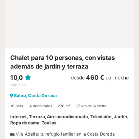
camas individuales. • Dormitorio 6: 2 camas individuales.
Baños: • 3 baños con bañera. • 2 baños con ducha. • 1
aseo adicional. Comodidades: ✔️ Piscina privada. ✔️ Amplio
jardín privado. ✔️ Zona de barbacoa. ✔️ Mobiliario exterior.
✔️ Aire acondicionado en el salón y varios dormitorios. ✔️
Aparcamiento dentro de la finca para hasta 9 vehículos.
Una vivienda espaciosa y confortable, ideal para grupos
grandes que desean disfrutar de la tranquilidad de Cap
Salou y de...
Chalet para 10 personas, con vistas
además de jardín y terraza
10,0
460 €
desde
por noche
1
opinión
Salou, Costa Dorada
10 pers.
4 dormitorios
220 m²
1,5 km de la costa
Internet, Terraza, Aire acondicionado, Televisión, Jardín,
Ropa de cama, Toallas
🏡 Villa Adelfa: tu refugio familiar en la Costa Dorada