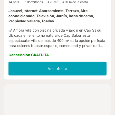
14 pers.
6 dormitorios
422 m²
450 m de la costa
Jacuzzi, Internet, Aparcamiento, Terraza, Aire
acondicionado, Televisión, Jardín, Ropa de cama,
Propiedad vallada, Toallas
🌿 Amplia villa con piscina privada y jardín en Cap Salou
Ubicada en el entorno natural de Cap Salou, esta
espectacular villa de más de 400 m² es la opción perfecta
para quienes buscan espacio, comodidad y privacidad
durante sus vacaciones en la Costa Dorada. Con
Cancelación GRATUITA
capacidad para hasta 14 personas, la vivienda ofrece
amplias zonas interiores y exteriores ideales para disfrutar
en familia o con amigos. Su gran jardín, la piscina privada y
Ver oferta
la zona de barbacoa crean el escenario perfecto para
relajarse al aire libre y compartir momentos inolvidables
durante la estancia. El alojamiento dispone de un amplio
salón comedor con acceso directo al jardín y una cocina
independiente totalmente equipada. Distribución de los
dormitorios: • Dormitorio 1: cama de matrimonio. •
Dormitorio 2: cama de matrimonio y cama supletoria. •
Dormitorio 3: cama de matrimonio y cama supletoria. •
Dormitorio 4: 2 camas individuales. • Dormitorio 5: 2