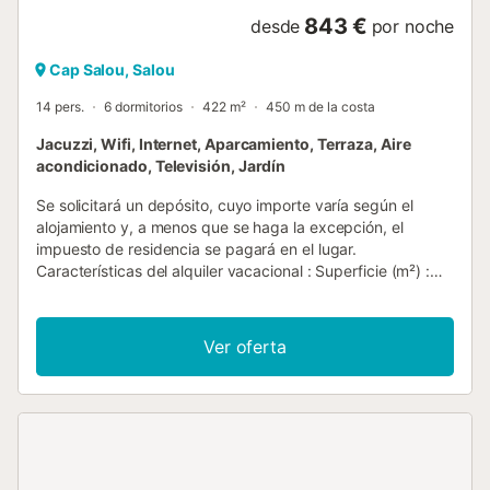
843 €
desde
por noche
Cap Salou, Salou
14 pers.
6 dormitorios
422 m²
450 m de la costa
Jacuzzi, Wifi, Internet, Aparcamiento, Terraza, Aire
acondicionado, Televisión, Jardín
Se solicitará un depósito, cuyo importe varía según el
alojamiento y, a menos que se haga la excepción, el
impuesto de residencia se pagará en el lugar.
Características del alquiler vacacional : Superficie (m²) :
422 Número de habitaciones : 6 Número de estrellas
Balcón Calefacción Aire acondicionado Congelador
Lavadora Horno micro ondas Televisión Terraza Jardín
Ver oferta
Mascotas permitidas Parilla Horno Chimenea Lava-vajillas
Secadora de ropa piscina privada Acceso a Internet
Bañera de hidromasaje Estacionamiento Inalámbrico
Refrigerador Cafetera Pava tabla de planchar y plancha
Número de baño : 1...