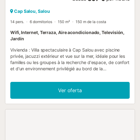
Cap Salou, Salou
14 pers.
6 dormitorios
150 m²
150 m de la costa
Wifi, Internet, Terraza, Aire acondicionado, Televisión,
Jardín
Vivienda : Villa spectaculaire à Cap Salou avec piscine
privée, jacuzzi extérieur et vue sur la mer, idéale pour les
familles ou les groupes à la recherche d'espace, de confort
et d'un environnement privilégié au bord de la
Méditerranée. Avec 150 m² de superficie et capacité pour
jusqu'à 14 personnes, le logement offre une distribution
ample et fonctionnelle, pensée pour profiter de vacances
Ver oferta
confortables en groupe. Ses zones extérieures, avec
piscine privée et jacuzzi, sont parfaites pour se détendre,
se déconnecter et partager des moments spéciaux
pendant le séjour. La villa dispose de six chambres : deux
chambres avec lit double, trois chambres avec deux lits
simples chacune et une chambre avec lit superposé. De
plus, le salon dispose d'un canapé-lit double comme
espace de repos supplémentaire. Le logement dispose