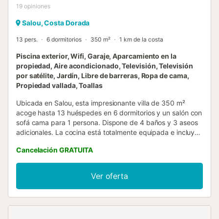
19
opiniones
Salou, Costa Dorada
13 pers.
6 dormitorios
350 m²
1 km de la costa
Piscina exterior, Wifi, Garaje, Aparcamiento en la
propiedad, Aire acondicionado, Televisión, Televisión
por satélite, Jardín, Libre de barreras, Ropa de cama,
Propiedad vallada, Toallas
Ubicada en Salou, esta impresionante villa de 350 m²
acoge hasta 13 huéspedes en 6 dormitorios y un salón con
sofá cama para 1 persona. Dispone de 4 baños y 3 aseos
adicionales. La cocina está totalmente equipada e incluye
lavavajillas. Entre los servicios encontraréis Wi-Fi de alta
Cancelación GRATUITA
velocidad ideal para videollamadas, aire acondicionado,
ventilador, televisión con servicios de streaming, lavadora,
secadora, videoconsola y espacio de trabajo. Para
Ver oferta
familias, hay juguetes y libros compartidos para niños,
cuna y trona. En el exterior disfrutaréis de jardín privado,
piscina privada, terraza cubierta y descubierta privadas, y
3 balcones privados. También hay ducha exterior y