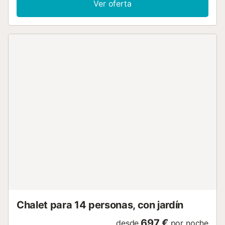
Ver oferta
Lava-vajillas Acceso a Internet Estacionamiento
Inalámbrico Refrigerador tabla de planchar y plancha
Número de baño : 1...
Chalet para 14 personas, con jardín
697 €
desde
por noche