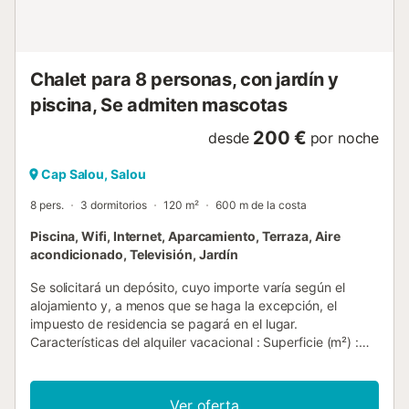
familia INFORMACIÓN IMPORTANTE A TENER EN CUENTA
...
Chalet para 8 personas, con jardín y
piscina, Se admiten mascotas
200 €
desde
por noche
Cap Salou, Salou
8 pers.
3 dormitorios
120 m²
600 m de la costa
Piscina, Wifi, Internet, Aparcamiento, Terraza, Aire
acondicionado, Televisión, Jardín
Se solicitará un depósito, cuyo importe varía según el
alojamiento y, a menos que se haga la excepción, el
impuesto de residencia se pagará en el lugar.
Características del alquiler vacacional : Superficie (m²) :
120 Número de habitaciones : 3 Número de estrellas
Calefacción Aire acondicionado Congelador Lavadora
Horno micro ondas piscina comunitaria Televisión Terraza
Ver oferta