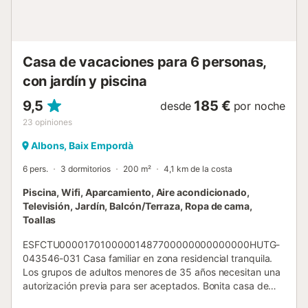
Casa de vacaciones para 6 personas,
con jardín y piscina
9,5
185 €
desde
por noche
23
opiniones
Albons, Baix Empordà
6 pers.
3 dormitorios
200 m²
4,1 km de la costa
Piscina, Wifi, Aparcamiento, Aire acondicionado,
Televisión, Jardín, Balcón/Terraza, Ropa de cama,
Toallas
ESFCTU00001701000001487700000000000000HUTG-
043546-031 Casa familiar en zona residencial tranquila.
Los grupos de adultos menores de 35 años necesitan una
autorización previa para ser aceptados. Bonita casa de
piedra integrada en Residencial Mas Xargay, comunidad