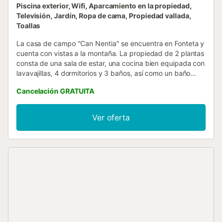
Piscina exterior, Wifi, Aparcamiento en la propiedad,
Televisión, Jardín, Ropa de cama, Propiedad vallada,
Toallas
La casa de campo "Can Nentia" se encuentra en Fonteta y
cuenta con vistas a la montaña. La propiedad de 2 plantas
consta de una sala de estar, una cocina bien equipada con
lavavajillas, 4 dormitorios y 3 baños, así como un baño
adicional y por lo tanto puede acomodar a 9 personas. Los
Cancelación GRATUITA
servicios adicionales incluyen Wi-Fi de alta velocidad para
hacer videollamadas, ventilador, calefacción, lavadora,
televisión con reproductor de DVD y libros y juguetes para
Ver oferta
niños. También hay una cuna disponible. La casa cuenta
con una zona exterior privada con piscina, jardín, terraza
cubierta, barbacoa, parque infantil y ducha exterior. Hay 6
plazas de aparcamiento disponibles en la propiedad. Las
familias con niños son bienvenidas. No se admiten
animales de compañía. El aire acondicionado no está
disponible. La propiedad cuenta con parking para motos y
bicicletas....