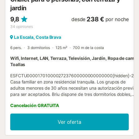
jardín
9,8
238 €
desde
por noche
34
opiniones
La Escala, Costa Brava
6 pers.
3 dormitorios
125 m²
700 m de la costa
Wifi, Internet, LAN, Terraza, Televisión, Jardín, Ropa de cama,
Toallas
ESFCTU00001701000027237600000000000000[hidden]-26
Casa familiar en zona residencial tranquila. Los grupos de
adultos menores de 30 años necesitan una autorización previa
para ser aceptados. Briu dispone de tres dormitorios dobles,
dos de ellos con cama de matrimonio y un tercero con dos
Cancelación GRATUITA
camas. El salón y el comedor tienen vistas y salida a la terraza y
a la piscina. El comedor tiene capacidad para 8 personas. Hay
dos baños completos uno con bañera y el otro con ducha y una
Ver oferta
ducha exterior. La cocina está totalmente equipada. La
superficie de la casa es de 125 m² en dos plantas, con
capacidad máxima para 5 personas. La finca es de 250 m². En