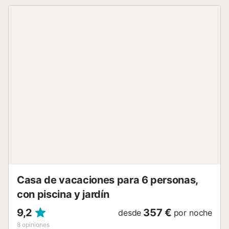
derecha del comedor hay otra habitación doble, con cama
de matrimonio y baño completo dentro. Al lado hay una
amplia habitación cuádruple, con literas. La Casa rural está
situada en Ullá, comarca de Girona en el Baix
Empordà.Girona está a 34 km del alojamiento, las mejores
playas de L'Escala, Empories y San Pera Pescador a solo
unos 10 km de la propiedad, mientras que Platja d'Aro está
a 37 km.El aeropuerto más cercano es el aeropuerto de
Girona-Costa Brava, a 33 km de Can Pericot.La ciudad
turística más cercana es L'Escala con bonitas playas que
se encuentra a solo 10 minutos en coche de Can Pericot.
Hay muchas actividades como buceo, esnórquel, paseos
por el mar y buenos restaurantes. También puedes ir a las
Islas Medes que también están a 10 min en coche de las
casas. El archipiélago de las Islas Medas, situado
aproximadamente a un k...
Casa de vacaciones para 6 personas,
con piscina y jardín
9,2
357 €
desde
por noche
8
opiniones