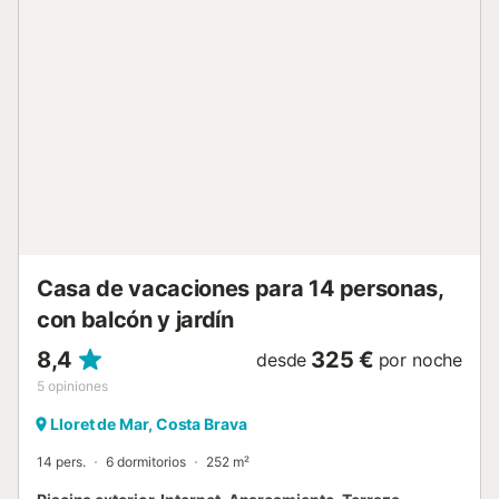
propiedad. Se permite un máximo de 2 mascotas. No se
permite fumar ni celebrar eventos. Este inmueble no
dispone de aire acondicionado. Hay cámaras de seguridad
y/o dispositivos de grabación de audio en las instalaciones.
Esta propiedad tiene directrices para ayudar a los
huéspedes con la correcta separación de residuos. Se
proporciona más información en el establecimiento. Este
establecimiento cuenta con iluminación de bajo consumo.
Tenga en cuenta que puede haber regulaciones
gubernamentales sobre el agua en vigor en el momento de
su visita, lo que puede afectar el uso de la piscina, el riego
del jardín o limita...
Casa de vacaciones para 14 personas,
con balcón y jardín
8,4
325 €
desde
por noche
5
opiniones
Lloret de Mar, Costa Brava
14 pers.
6 dormitorios
252 m²