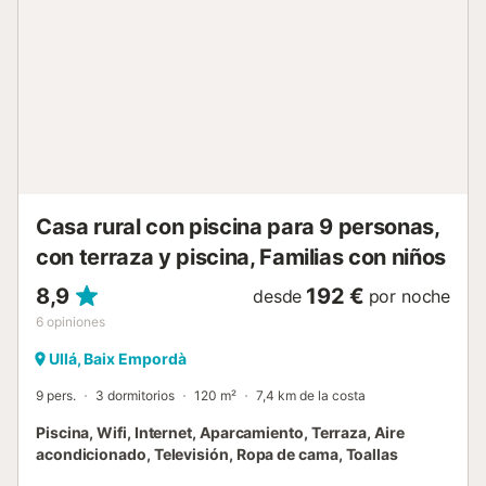
piscina comunitaria (16x8) con cloración salina y plaza de
parking privada. Segalar 4 dispone de dos habitaciones
dobles, un baño, cocina independiente, sala de estar,
comedor y una terrazas de 10m² con vistas al campo (sol
de tarde). Los dormitorios presentan una cama de
matrimonio el grande, y una litera con escritorio el
pequeño. El baño es completo con bañera. La cocina está
totalmente equipada, lavavajillas incluido. La terraza, sala
de estar y el comedor están muy bien equip...
Casa rural con piscina para 9 personas,
con terraza y piscina, Familias con niños
8,9
192 €
desde
por noche
6
opiniones
Ullá, Baix Empordà
9 pers.
3 dormitorios
120 m²
7,4 km de la costa
Piscina, Wifi, Internet, Aparcamiento, Terraza, Aire
acondicionado, Televisión, Ropa de cama, Toallas