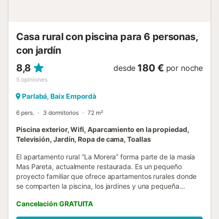
con bonitas playas que se encuentra a solo 10 minutos en
coche de Can Pericot. Hay muchas actividades como
buceo, esnórq...
Casa rural con piscina para 6 personas,
con jardín
8,8
180 €
desde
por noche
5
opiniones
Parlabá, Baix Empordà
6 pers.
3 dormitorios
72 m²
Piscina exterior, Wifi, Aparcamiento en la propiedad,
Televisión, Jardín, Ropa de cama, Toallas
El apartamento rural “La Morera” forma parte de la masía
Mas Pareta, actualmente restaurada. Es un pequeño
proyecto familiar que ofrece apartamentos rurales donde
se comparten la piscina, los jardines y una pequeña
granja. Lo más especial de la masía es su ubicación
Cancelación GRATUITA
aislada, rodeada de campo y sin vecinos, lo que garantiza
una experiencia de calma y espacio. Fue una de las