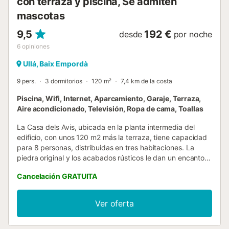
con terraza y piscina, Se admiten
mascotas
9,5
192 €
desde
por noche
6
opiniones
Ullá, Baix Empordà
9 pers.
3 dormitorios
120 m²
7,4 km de la costa
Piscina, Wifi, Internet, Aparcamiento, Garaje, Terraza,
Aire acondicionado, Televisión, Ropa de cama, Toallas
La Casa dels Avis, ubicada en la planta intermedia del
edificio, con unos 120 m2 más la terraza, tiene capacidad
para 8 personas, distribuidas en tres habitaciones. La
piedra original y los acabados rústicos le dan un encanto
especial. Es una casa muy luminosa. Al entrar nos
Cancelación GRATUITA
encontramos con una moderna y amplia cocina abierta a
un comedor / sala de estar de 30 m2. En la parte izquierda
del comedor, encontramos una habitación doble con cama
Ver oferta
de matrimonio de 180cm, y con una cálida pared de
piedra. Al lado, encontramos un gran baño con ducha. A la