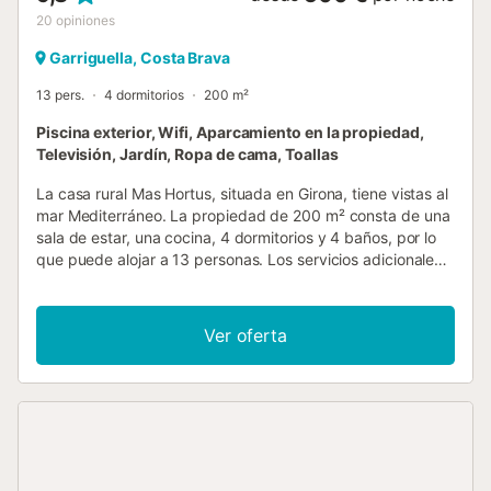
20
opiniones
Garriguella, Costa Brava
13 pers.
4 dormitorios
200 m²
Piscina exterior, Wifi, Aparcamiento en la propiedad,
Televisión, Jardín, Ropa de cama, Toallas
La casa rural Mas Hortus, situada en Girona, tiene vistas al
mar Mediterráneo. La propiedad de 200 m² consta de una
sala de estar, una cocina, 4 dormitorios y 4 baños, por lo
que puede alojar a 13 personas. Los servicios adicionales
incluyen Wi-Fi de alta velocidad (apto para videollamadas)
con un espacio de trabajo dedicado para la oficina en
casa, una televisión, una lavadora y una secadora. Esta
Ver oferta
encantadora casa rural dispone de un espacio exterior
privado con piscina, jardín, terraza y barbacoa para su
disfrute. El aparcamiento está equipado con un sistema de
videovigilancia para mayor seguridad. La casa rural está
situada en una finca en funcionamiento, dedicada
activamente tanto a la agricultura como a la ganadería.
Hay una plaza de aparcamiento disponible en la