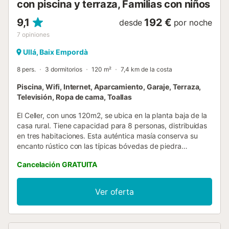
con piscina y terraza, Familias con niños
9,1
192 €
desde
por noche
7
opiniones
Ullá, Baix Empordà
8 pers.
3 dormitorios
120 m²
7,4 km de la costa
Piscina, Wifi, Internet, Aparcamiento, Garaje, Terraza,
Televisión, Ropa de cama, Toallas
El Celler, con unos 120m2, se ubica en la planta baja de la
casa rural. Tiene capacidad para 8 personas, distribuidas
en tres habitaciones. Esta auténtica masía conserva su
encanto rústico con las típicas bóvedas de piedra
catalanas. Al entrar nos encontramos con un recibidor
Cancelación GRATUITA
abierto a un gran comedor, donde pueden caber hasta 25
personas. A la derecha de la entrada, tenemos la
habitación cuádruple con literas. Al fondo, una habitación
Ver oferta
doble con cama de matrimonio y baño. A la izquierda de la
entrada, encontramos la moderna cocina totalmente
equipada. Desde la cocina accedemos a la amplia y
acogedora sala de estar. Seguidamente encontramos un