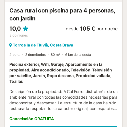
que los adultos pueden relajarse con la brisa de la mañana
o las vistas d...
Casa rural con piscina para 4 personas,
con jardín
10,0
105 €
desde
por noche
3
opiniones
Torroella de Fluvià, Costa Brava
4 pers.
2 dormitorios
80 m²
6 km de la costa
Piscina exterior, Wifi, Garaje, Aparcamiento en la
propiedad, Aire acondicionado, Televisión, Televisión
por satélite, Jardín, Ropa de cama, Propiedad vallada,
Toallas
Descripción de la propiedad: A Cal Ferrer disfrutaréis de un
ambiente rural con todas las comodidades necesarias para
desconectar y descansar. La estructura de la casa ha sido
restaurada respetando su carácter original, con espacios
cálidos y confortables ideales para familias o grupos de
Cancelación GRATUITA
amigos. Es el lugar perfecto para reconectar con la
naturaleza y vivir momentos únicos en un entorno lejos del