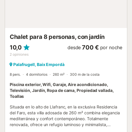
ESFCTU00001701800080424500000000000000000HUTG-
0291597...
Chalet para 8 personas, con jardín
10,0
700 €
desde
por noche
2
opiniones
Palafrugell, Baix Empordà
8 pers.
4 dormitorios
260 m²
300 m de la costa
Piscina exterior, Wifi, Garaje, Aire acondicionado,
Televisión, Jardín, Ropa de cama, Propiedad vallada,
Toallas
Situada en lo alto de Llafranc, en la exclusiva Residencia
del Faro, esta villa adosada de 260 m² combina elegancia
mediterránea y confort contemporáneo. Totalmente
renovada, ofrece un refugio luminoso y minimalista,
centrado en lo esencial. A pocos pasos de un popular