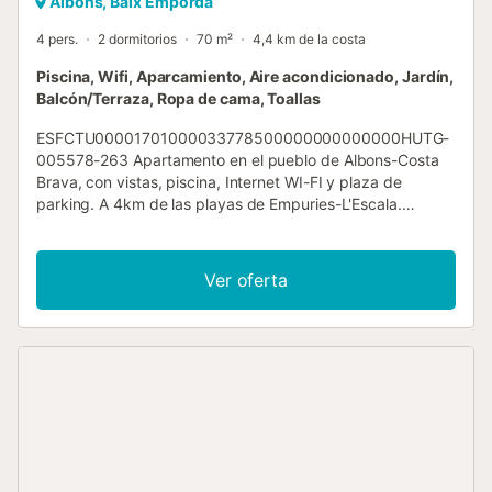
Albons, Baix Empordà
4 pers.
2 dormitorios
70 m²
4,4 km de la costa
Piscina, Wifi, Aparcamiento, Aire acondicionado, Jardín,
Balcón/Terraza, Ropa de cama, Toallas
ESFCTU00001701000033778500000000000000HUTG-
005578-263 Apartamento en el pueblo de Albons-Costa
Brava, con vistas, piscina, Internet WI-FI y plaza de
parking. A 4km de las playas de Empuries-L'Escala.
Apartamento ideal para vacaciones en familia y con niños
en Albons, en L'Escala y en la Costa Brava. Capacidad
para familias de hasta 5 personas (consultadnos). Segalar
Ver oferta
4 es un bonito apartamento con panorámicas vistas al
campo y al monte Segalar, localizado en el pueblo rural de
Albons, a 4 km de las playas de L'Escala-Costa Brava.
Acogedor apartamento construido en 2007, esquinero y
exterior, en la 1ª planta del edificio, disfruta de todas las
prestaciones necesarias para pasar unas espléndidas
vacaciones en familia y con los niños. La superficie del
apartamento es de 70 m² con capacidad máxima para 5
personas. Brinda, entre otras prestaciones, aire
acondicionado, terraza, jardín comunitario (1.000 m2),