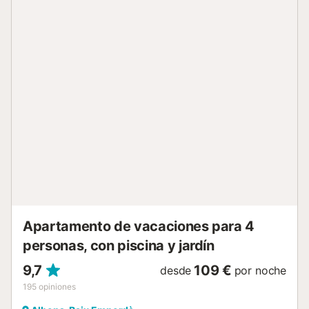
gran baño, y un segundo dormitorio doble con cama de
matrimonio. La Casa rural está situada en Ullá, comarca de
Girona en el Baix Empordà.Girona está a 34 km del
alojamiento, las mejores playas de L'Escala, Empories y
San Pera Pescador a solo unos 10 km de la propiedad,
mientras que Platja d'Aro está a 37 km.El aeropuerto más
cercano es el aeropuerto de Girona-Costa Brava, a 33 km
de Can Pericot.La ciudad turística más cercana es L'Escala
con bonitas playas que se encuentra a solo 10 minutos en
coche de Can Pericot. Hay muchas actividades como
buceo, esnórquel, paseos por el mar y buenos
restaurantes. También puedes ir a las Islas Medes que
también están a 10 min en coche de las casas. El
archipiélago de las Islas Medas, situado aproximada...
Apartamento de vacaciones para 4
personas, con piscina y jardín
9,7
109 €
desde
por noche
195
opiniones