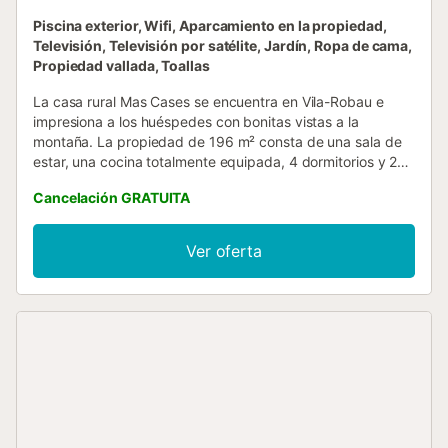
Piscina exterior, Wifi, Aparcamiento en la propiedad,
Televisión, Televisión por satélite, Jardín, Ropa de cama,
Propiedad vallada, Toallas
La casa rural Mas Cases se encuentra en Vila-Robau e
impresiona a los huéspedes con bonitas vistas a la
montaña. La propiedad de 196 m² consta de una sala de
estar, una cocina totalmente equipada, 4 dormitorios y 2
baños, así como 2 aseos adicionales, por lo que tiene
Cancelación GRATUITA
capacidad para 8 personas. Los servicios adicionales
incluyen Wi-Fi de alta velocidad (apto para
videollamadas), televisión, ventilador, lavadora y
Ver oferta
cideoconsola. También hay disponible una cuna y una
trona. Esta casa rural dispone de una zona exterior
privada con piscina, jardín, terraza, barbacoa y ducha
exterior. Hay 4 plazas de aparcamiento disponibles en la
propiedad y hay aparcamiento gratuito disponible en la
calle. No se permiten mascotas, fumar ni celebrar eventos.
Este inmueble no dispone de aire acondicionado. Esta
propiedad tiene directrices para ayudar a los huéspedes
con la correcta separación de residuos. Se proporciona
más información en el establecimiento. Esta propiedad