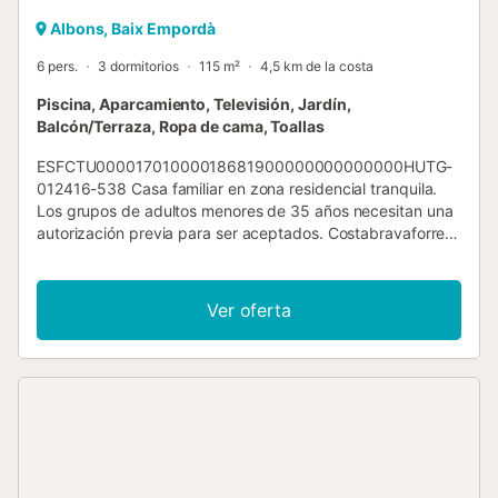
Albons, Baix Empordà
6 pers.
3 dormitorios
115 m²
4,5 km de la costa
Piscina, Aparcamiento, Televisión, Jardín,
Balcón/Terraza, Ropa de cama, Toallas
ESFCTU00001701000018681900000000000000HUTG-
012416-538 Casa familiar en zona residencial tranquila.
Los grupos de adultos menores de 35 años necesitan una
autorización previa para ser aceptados. Costabravaforrent
Gavarres es una bonita casa unifamiliar en el pueblo de
Albons, Costa Brava, a tan sólo 4 km de las playas de
Empúries, en L'Escala. Construida en 2.007, disfruta de
Ver oferta
todas las prestaciones necesarias para pasar unas
espléndidas vacaciones en familia: jardín privado, zona
comunitaria con jardín y piscina 10x5, conexión
inalámbrica a internet y zona de estacionamiento. La
superficie de la vivienda es de 115 m² en una parcela de
387 m2. Tiene capacidad para 6 personas.
Costabravaforrent Gavarres dispone de tres habitaciones
dobles (2 camas matrimonio y 1 litera), dos cuartos de