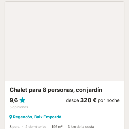
la planta superior se encuentra uno de los dormitorios y un
baño. Es totalmente exterior y muy soleada. La casa tiene
terraza, con mesa comedor para 6 personas, piscina privada de
6x3 y barbacoa. Medidas camas: Suite: 150x190 Matrimonio:
160x200 Individuales: 90x190 (2) Coordenadas GPS: 42.
[hidden],3.1417465209960937 Briu se encuentra en la zona de
Riells de Dalt, a 700 metros de la playa de Riells y a 2.800
metros de la playa de Cala Montgó. Esta zona es residencial y
tranquila. La casa está orientada a sur y es muy soleada. En
esta dirección, a 700 metros, se llega al municipio de Torroella
de Montgrí donde encontraremos diferentes caminos rurales, en
plena vegetación mediterránea, para pasear o ir en bicicleta. La
zona de la playa de Riel...
Chalet para 8 personas, con jardín
9,6
320 €
desde
por noche
5
opiniones
Regencós, Baix Empordà
8 pers.
4 dormitorios
196 m²
3 km de la costa