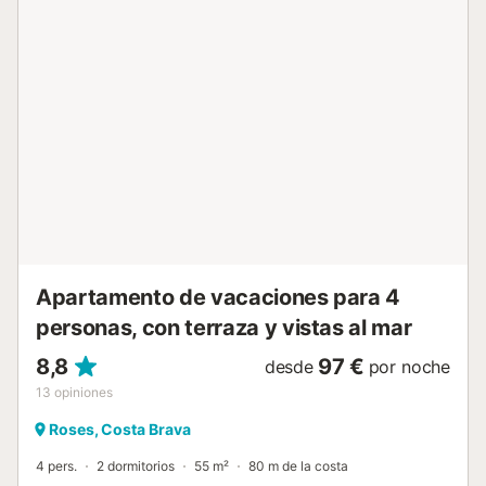
cama y toallas de alquiler, así como acceso wifi para su
comodidad. No se aceptan grupos de jóvenes menores de
25 años....
Apartamento de vacaciones para 4
personas, con terraza y vistas al mar
8,8
97 €
desde
por noche
13
opiniones
Roses, Costa Brava
4 pers.
2 dormitorios
55 m²
80 m de la costa