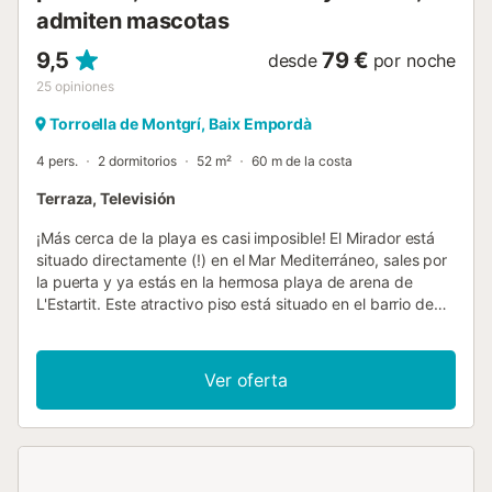
admiten mascotas
9,5
79 €
desde
por noche
25
opiniones
Torroella de Montgrí, Baix Empordà
4 pers.
2 dormitorios
52 m²
60 m de la costa
Terraza, Televisión
¡Más cerca de la playa es casi imposible! El Mirador está
situado directamente (!) en el Mar Mediterráneo, sales por
la puerta y ya estás en la hermosa playa de arena de
L'Estartit. Este atractivo piso está situado en el barrio de
"Els Griells", a las afueras de L'Estartit, la ubicación
perfecta para evitar las multitudes de turistas, pero donde
se puede ir andando al centro en unos 15 minutos. El
Ver oferta
hermoso paseo marítimo le lleva a lo largo de la playa
hasta el antiguo pueblo de pescadores para terminar en el
hermoso puerto. Hay un supermercado a poca distancia
en el barrio de "Els Griells". El Mirador está situado en la 3ª
planta (sin ascensor) y consta de un salón con zona de