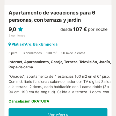
Apartamento de vacaciones para 6
personas, con terraza y jardín
9,0
107 €
desde
por noche
2
opiniones
Platja d'Aro, Baix Empordà
6 pers.
3 dormitorios
100 m²
90 m de la costa
Internet, Aparcamiento, Garaje, Terraza, Televisión, Jardín,
Ropa de cama
"Onades", apartamento de 4 estancias 100 m2 en el 6° piso.
Con mobiliario funcional: salón-comedor con TV digital. Salida
a la terraza. 2 dorm., cada habitación con 1 cama doble (2 x
90 cm, 190 cm de longitud). Salida a la terraza. 1 dorm. con 1
x 2 literas (90 cm, 190 cm de longitud). Salida a la terraza.
Cancelación GRATUITA
Cocina (horno, 2 placas de vitrocerámica, tostadora, hervidor
de agua eléctrico, microondas, cafetera eléctrica).
Ducha/WC, WC separado. Ningún tipo de calefacción.
Ver oferta