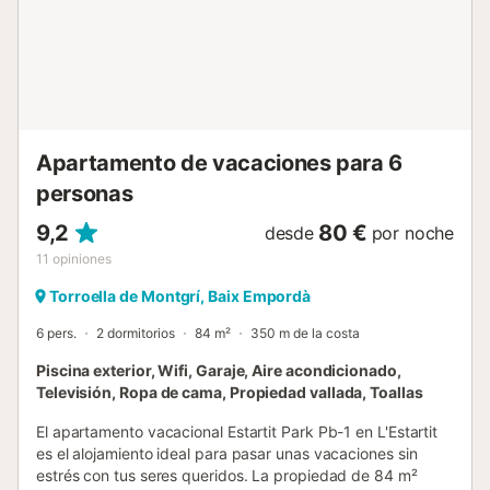
supermercado Spar 🌊 2 km del parque acuático
Aquabrava 🚍 3 km de la estación de autobuses de Roses
🏘️ 2 km de la ciudad de Rosas 🏖️ 10 km de la playa de
rocas de Cala Montjoi ⛳ 15 km del campo de golf de
Peralada 🚉 15 km de la estación de tren de Figueres ✈️ 80
km del aeropuerto de Girona Costa Brava...
Apartamento de vacaciones para 6
personas
9,2
80 €
desde
por noche
11
opiniones
Torroella de Montgrí, Baix Empordà
6 pers.
2 dormitorios
84 m²
350 m de la costa
Piscina exterior, Wifi, Garaje, Aire acondicionado,
Televisión, Ropa de cama, Propiedad vallada, Toallas
El apartamento vacacional Estartit Park Pb-1 en L'Estartit
es el alojamiento ideal para pasar unas vacaciones sin
estrés con tus seres queridos. La propiedad de 84 m²