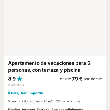
comedor y acceso a la terraza con las fantásticas vistas.
Además, hay una cocina sencilla, un baño con bañera y
aseo y 2 dormitorios dobles. Información adicional:
Dormitorios: Dormitorio 1) 1x cama doble de 160 x 200
Dormitorio 2) 2x cama individual de 90 x 190 Mascotas: Se
admiten mascotas (máximo 2) Coste: 45€ por
mascota/por estancia Calefacción: Sin calefacción...
Apartamento de vacaciones para 5
personas, con terraza y piscina
8,9
79 €
desde
por noche
8
opiniones
Pals, Baix Empordà
5 pers.
2 dormitorios
70 m²
250 m de la costa
Piscina, Internet, Terraza, Aire acondicionado,