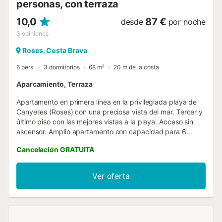
personas, con terraza
10,0
87 €
desde
por noche
3
opiniones
Roses, Costa Brava
6 pers.
3 dormitorios
68 m²
20 m de la costa
Aparcamiento, Terraza
Apartamento en primera línea en la privilegiada playa de
Canyelles (Roses) con una preciosa vista del mar. Tercer y
último piso con las mejores vistas a la playa. Acceso sin
ascensor. Amplio apartamento con capacidad para 6
personas y con 3 dormitorios. Uno con cama doble y dos
Cancelación GRATUITA
dormitorios con literas. Disfruta de su agradable terraza
con barbacoa, baño con bañera y cocina totalmente
equipada con cocina de gas, horno, nevera-congelador,
Ver oferta
lavavajillas, lavadora, vajilla, cubertería, utensilios de
cocina, cafetera y tostadora. Hay televisión con canales
catalanes, españoles y franceses. Plaza de parking
privada exterior cubierta justo en la entrada del inmueble.
También ofrecemos la posibilidad en suplemento ropa de