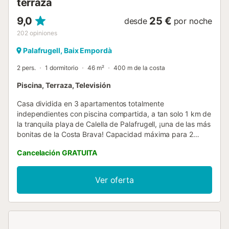
terraza
9,0
25 €
desde
por noche
202
opiniones
Palafrugell, Baix Empordà
2 pers.
1 dormitorio
46 m²
400 m de la costa
Piscina, Terraza, Televisión
Casa dividida en 3 apartamentos totalmente
independientes con piscina compartida, a tan solo 1 km de
la tranquila playa de Calella de Palafrugell, ¡una de las más
bonitas de la Costa Brava! Capacidad máxima para 2
personas. ¡Ideal para disfrutar de unas tranquilas
Cancelación GRATUITA
vacaciones en familia en la Costa Brava! Estudio muy
pequeño y sencillo situado en un segundo piso sin
ascensor. Dispone de una amplia terraza donde poder
Ver oferta
disfrutar de desayunos y comidas al sol, salón comedor
con tv y 1 cama de matrimonio empotrada en la pared.
Kitchenette con todos los utensilios para cocinar incluidos
cubiertos, sartenes, nevera, microondas, tostadora y
horno. 1 baño reformado con ducha. Situado en una zona