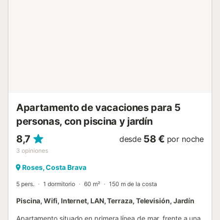
cada uno, con 2 camas de 90 cms. Exterior, Piscina
privada de dimensiones 2,5x5,5mts. 1 nivel arriba y a
20mts del apartamento. Desde la piscina privada, acceso
a la segunda terraza privada de aprox. 70sqm mediante
escalera de caracol con mobiliario-techo solar y
fantásticas vistas al mar de 360 grados, vistas al parque
natural "Cap de Creus". Todo el día soleado. Barbacoa de
gas. Garaje. Cualquier check-in tardío (después de las
20:00 horas) tendrá un cargo extra de 16€/h. ** Ver
propieda...
Apartamento de vacaciones para 5
personas, con piscina y jardín
8,7
58 €
desde
por noche
3
opiniones
Roses, Costa Brava
5 pers.
1 dormitorio
60 m²
150 m de la costa
Piscina, Wifi, Internet, LAN, Terraza, Televisión, Jardín
Apartamento situado en primera línea de mar, frente a una