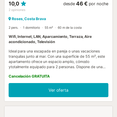
10,0
46 €
desde
por noche
2
opiniones
Roses, Costa Brava
2 pers.
1 dormitorio
55 m²
60 m de la costa
Wifi, Internet, LAN, Aparcamiento, Terraza, Aire
acondicionado, Televisión
Ideal para una escapada en pareja o unas vacaciones
tranquilas junto al mar. Con una superficie de 55 m², este
apartamento ofrece un espacio amplio, cómodo
ytotalmente equipado para 2 personas. Dispone de una
cama doble de 1,60 m , perfecta para descansar tras un
Cancelación GRATUITA
día de sol y mar. Cuenta con Wi-Fi, aire acondicionado y
plaza de aparcamiento privada, para una estancia sin
preocupaciones. El acceso se realiza por escalera, y
Ver oferta
desde el alojamiento podrás disfrutar de unas vistas
privilegiadas al Mediterráneo que harán de cada momento
una experiencia inolvidable. Servicios opcionales a pagar
en el sitio y reservar antes su llegada: - Toallas/persona : 7
€ por estancia - Sábanas/persona : 12 € por estancia -