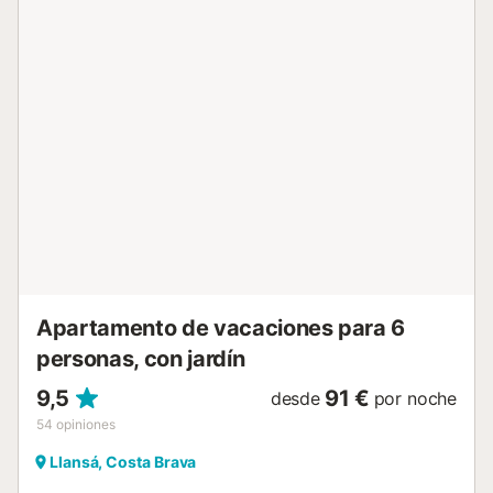
Suplemento mascotas : 50 € por estancia Estancia
distribuida por un profesional. A menos que se indique lo
contrario, los servicios como la limpieza, la ropa de cama,
las toallas, etc. no están incluidos en el precio de este
alquiler. Si se admiten mascotas (información en el
anuncio), pueden aplicarse suplementos. Sólo están
presentes los equipos específicamente mencionados en
este anuncio. Los equipos no mencionados no se
consideran presentes. A menos que exista una estación de
carga eléctrica en el alojamiento, está prohibido cargar
vehículos eléctricos....
Apartamento de vacaciones para 6
personas, con jardín
9,5
91 €
desde
por noche
54
opiniones
Llansá, Costa Brava