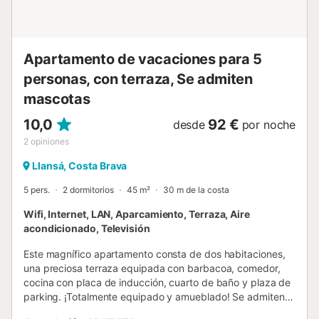
5 € por día . Silla alta para bebé : 5 € por día . Ropa de
cama : 8 € por persona Est...
Apartamento de vacaciones para 5
personas, con terraza, Se admiten
mascotas
10,0
92 €
desde
por noche
2
opiniones
Llansá, Costa Brava
5 pers.
2 dormitorios
45 m²
30 m de la costa
Wifi, Internet, LAN, Aparcamiento, Terraza, Aire
acondicionado, Televisión
Este magnífico apartamento consta de dos habitaciones,
una preciosa terraza equipada con barbacoa, comedor,
cocina con placa de inducción, cuarto de baño y plaza de
parking. ¡Totalmente equipado y amueblado! Se admiten
[hidden] aplicará un suplemento de 50 € por mascota y