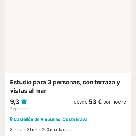
muy tranquila con piscina (abierta a partir del mes de
mayo) compartida para los 3 apartamentos. No se
admiten reservas de jóvenes menores de 35 años.
Mascotas aceptadas solo bajo petición previa y con coste
adicional. - Sábanas y toallas no están incluidas. Coste 8
euros/persona/sábanas y 8 euros/persona/toallas. - Wifi no
incluida. Coste 7 euros x día a pagar en destino - Cuna y
trona: 5 euros/día/cuna, 5 euros/día/trona Check-in y
check-out El check-in y check-out se realizara en nuestra
oficina de Llafranc situada en C/xaloc 5. Llafranc Tasa
turistica A la llegada será necesario abonar la tasa turística
(7 euros/adultos) de obligatorio cumplimiento por el
Gobierno catalán....
Estudio para 3 personas, con terraza y
vistas al mar
9,3
53 €
desde
por noche
7
opiniones
Castellón de Ampurias, Costa Brava
3 pers.
31 m²
200 m de la costa