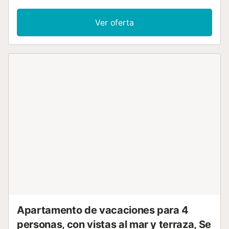
Brava! Situado en una zona muy tranquila que se accede a
través de una pequeña pendiente de 100m o unas
Ver oferta
escaleras que conducen directamente a la playa.
Posibilidad de aparcar por la zona. Sencillo salón comedor
con tv, 2 camas individuales para 2 personas (90x190cm)
y acceso a una terraza con vista a la montaña. Pequeña
cocina equipada con todos los utensilios incluidos:
cubiertos, sartenes, nevera, congelador, microondas y
horno. Tiene 1 dormitorio con cama doble (135x190cm) y 1
baño con ducha. Lavadora comunitaria gratuita. Wifi
Gratis. Mascotas aceptadas solo bajo petición y con
suplemento. No se admiten reservas de jóvenes menores
de 35 años. Apartamento situado en Llafranc, ¡una de las
poblaciones con más encanto de la Costa Brava!...
Apartamento de vacaciones para 4
personas, con vistas al mar y terraza, Se