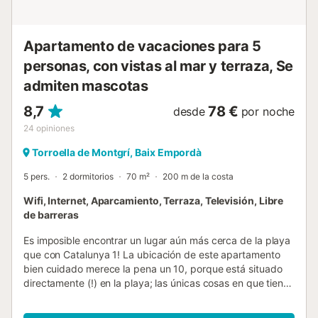
alojamiento, está prohibido cargar vehículos eléctricos....
Apartamento de vacaciones para 5
personas, con vistas al mar y terraza, Se
admiten mascotas
8,7
78 €
desde
por noche
24
opiniones
Torroella de Montgrí, Baix Empordà
5 pers.
2 dormitorios
70 m²
200 m de la costa
Wifi, Internet, Aparcamiento, Terraza, Televisión, Libre
de barreras
Es imposible encontrar un lugar aún más cerca de la playa
que con Catalunya 1! La ubicación de este apartamento
bien cuidado merece la pena un 10, porque está situado
directamente (!) en la playa; las únicas cosas en que tienes
que pensar son coger una toalla, crema solar y un cubo
para los castillos de arena. El hermoso bulevar que está