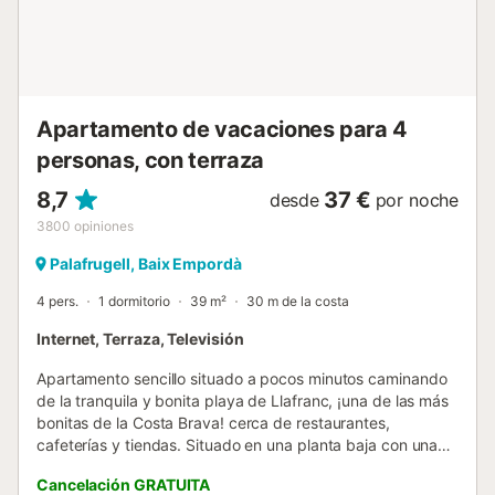
energía: 304 G...
Apartamento de vacaciones para 4
personas, con terraza
8,7
37 €
desde
por noche
3800
opiniones
Palafrugell, Baix Empordà
4 pers.
1 dormitorio
39 m²
30 m de la costa
Internet, Terraza, Televisión
Apartamento sencillo situado a pocos minutos caminando
de la tranquila y bonita playa de Llafranc, ¡una de las más
bonitas de la Costa Brava! cerca de restaurantes,
cafeterías y tiendas. Situado en una planta baja con una
capacidad máxima para 4 personas. ¡Ideal para disfrutar
Cancelación GRATUITA
de unas tranquilas vacaciones en familia en la Costa