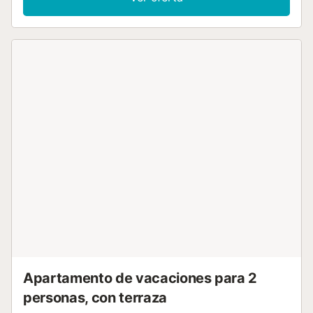
Terraza grande. Muebles de terraza. Vista espléndida al mar.
El alojamiento dispone de: lavadora, plancha, trona, cuna,
secador de pelo. Internet (Wifi, gratis). A tener en cuenta:
apartamento para no fumadores. TV solamente ES. HUTG-
067942 // Reg. Nr.:
ESFCTU00001701700004141400000000000000000HUTG-
0679425...
Apartamento de vacaciones para 2
personas, con terraza