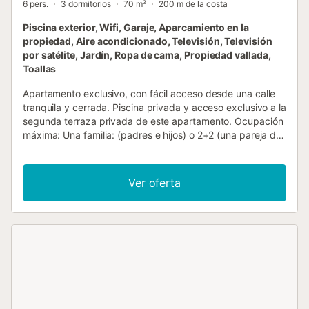
6 pers.
3 dormitorios
70 m²
200 m de la costa
Piscina exterior, Wifi, Garaje, Aparcamiento en la
propiedad, Aire acondicionado, Televisión, Televisión
por satélite, Jardín, Ropa de cama, Propiedad vallada,
Toallas
Apartamento exclusivo, con fácil acceso desde una calle
tranquila y cerrada. Piscina privada y acceso exclusivo a la
segunda terraza privada de este apartamento. Ocupación
máxima: Una familia: (padres e hijos) o 2+2 (una pareja de
adultos). Si tiene alguna duda, no dude en ponerse en
contacto con nosotros. Check-in: A partir de las 20:00
horas se cobra un suplemento de 16 euros/hora. Grandes
Ver oferta
vistas al mar, Zona exclusiva de la Costa Brava: desde
Colera, llança a Port de la Selva. Detrás: Vistas al parque
natural del Cap de Creus. Zona muy tranquila. Interior,
Apartamento de 3 dormitorios de 70 m² con mobiliario
moderno y de buen gusto. Salón con rincón comedor,
televisión por satélite, WIFI. Primera terraza de unos 20 m²
con vistas al mar. Cocina completamente equipada (horno,
lavavajillas, microondas, congelador). Lavadora. Dormitorio
principal con cama de matrimonio (150cm) y 2 dormitorios,