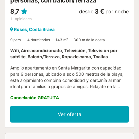
personas, con balcón/terraza
8,7
3 €
desde
por noche
11
opiniones
Roses, Costa Brava
9 pers.
4 dormitorios
143 m²
300 m de la costa
Wifi, Aire acondicionado, Televisión, Televisión por
satélite, Balcón/Terraza, Ropa de cama, Toallas
Amplio apartamento en Santa Margarita con capacidad
para 9 personas, ubicado a solo 500 metros de la playa,
este alojamiento combina comodidad y cercanía al mar
ideal para familias o grupos de amigos. Relájate en la
piscina comunitaria, perfecta para disfrutar del sol, en una
Cancelación GRATUITA
zona tranquila y bien comunicada, un espacio ideal para
desconectar y disfrutar de la Costa Brava....
Ver oferta