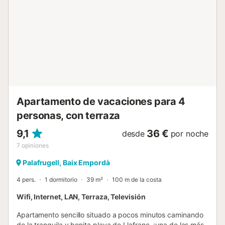
específicamente mencionados en este anuncio. Los
equipos no mencionados no se consideran presentes. A
menos que exista una estación de carga eléctrica en el
alojamiento, está prohibido cargar vehículos eléctricos....
Apartamento de vacaciones para 4
personas, con terraza
9,1
36 €
desde
por noche
7
opiniones
Palafrugell, Baix Empordà
4 pers.
1 dormitorio
39 m²
100 m de la costa
Wifi, Internet, LAN, Terraza, Televisión
Apartamento sencillo situado a pocos minutos caminando
de la tranquila y bonita playa de Llafranc, ¡una de las más