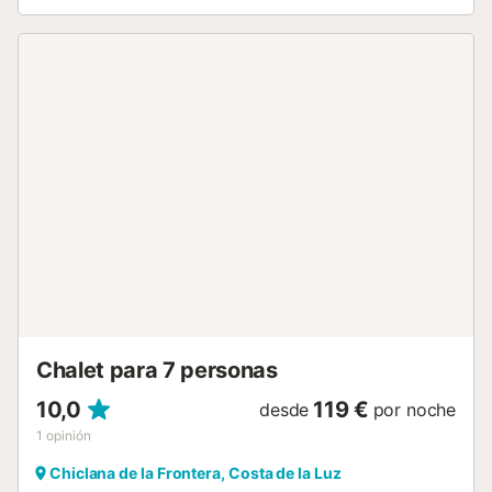
instalaciones de entretenimiento, sitios para salir,
atracciones y cultura, hacen de esta villa un lugar perfecto
para disfrutar de sus vacaciones en España con familia o
amigos. Interior de la villa salón con televisión y
reproductor de DVD 4 dormitorios y 3 baños antena
satelital (española e inglesa) lavadero con lavadora el piso
principal es accesible solo desde el exterior. Cocina cocina
con placa de inducción, horno eléctrico, microondas,
lavavajillas, refrigerador, congelador, cafetera, tetera
eléctrica y tostadora Dormitorios y baños dormitorio con 4
literas (de 190 por 90 cm) 3 dormitorios, cada uno con 2
camas individuales (de 190 por 90 cm) 2 baños, cada uno
con lavabo, ducha, bidet y retrete baño con lavabo, ducha
y retrete Exterior de la villa amplia parcela cerrada piscina
ovalada privada de 9m x 5m y 2.3m de profundidad jardín
con césped, árboles y mobiliario de jardín con tumbonas
terraza cubierta barbacoa ducha exterior área de estar...
Chalet para 7 personas
10,0
119 €
desde
por noche
1
opinión
Chiclana de la Frontera, Costa de la Luz