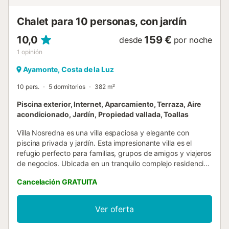
Chalet para 10 personas, con jardín
10,0
159 €
desde
por noche
1
opinión
Ayamonte, Costa de la Luz
10 pers.
5 dormitorios
382 m²
Piscina exterior, Internet, Aparcamiento, Terraza, Aire
acondicionado, Jardín, Propiedad vallada, Toallas
Villa Nosredna es una villa espaciosa y elegante con
piscina privada y jardín. Esta impresionante villa es el
refugio perfecto para familias, grupos de amigos y viajeros
de negocios. Ubicada en un tranquilo complejo residencial,
ofrece un oasis de paz a poca distancia del campo de golf
Cancelación GRATUITA
Isla Canela Links, en Costa Esuri. La villa cuenta con un
interior espacioso y bien equipado, con 5 dormitorios y 4
baños, con capacidad para 10 huéspedes cómodamente.
Ver oferta
Los dormitorios están equipados con una combinación de
camas king-size, queen-size e individuales, garantizando