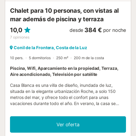
y baño en suite 2 dormitorios con aire acondicionado, cada
Chalet para 10 personas, con vistas al
uno con 2 camas individuales (de 200 por 90 cm) baño e...
mar además de piscina y terraza
10,0
384 €
desde
por noche
7
opiniones
Conil de la Frontera, Costa de la Luz
10 pers.
5 dormitorios
250 m²
200 m de la costa
Piscina, Wifi, Aparcamiento en la propiedad, Terraza,
Aire acondicionado, Televisión por satélite
Casa Blanca es una villa de diseño, inundada de luz,
situada en la elegante urbanización Roche, a solo 150
metros del mar, y ofrece todo el confort para unas
vacaciones durante todo el año. En verano, la casa se
puede climatizar completamente (excepto un dormitorio
orientado al norte) y para el invierno está equipada con
calefacción por suelo radiante. El acristalamiento especial
Ver oferta
de los enormes ventanales panorámicos del salón
mantiene el calor fuera en verano. La casa está construida