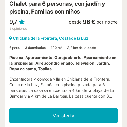
Chalet para 6 personas, con jardín y
piscina, Familias con niños
9,7
96 €
desde
por noche
5
opiniones
Chiclana de la Frontera, Costa de la Luz
6 pers.
3 dormitorios
130 m²
3,2 km de la costa
Piscina, Aparcamiento, Garaje abierto, Aparcamiento en
la propiedad, Aire acondicionado, Televisión, Jardín,
Ropa de cama, Toallas
Encantadora y cómoda villa en Chiclana de la Frontera,
Costa de la Luz, España, con piscina privada para 6
personas. La casa se encuentra a 4 km de la playa de La
Barrosa y a 4 km de La Barrosa. La casa cuenta con 3
dormitorios y 1 baño. El alojamiento ofrece un jardín con
césped y árboles. La proximidad a la playa, actividades
deportivas, instalaciones de entretenimiento, lugares para
Ver oferta
salir, monumentos y cultura hacen de esta villa un lugar
excelente para disfrutar de sus vacaciones en España con