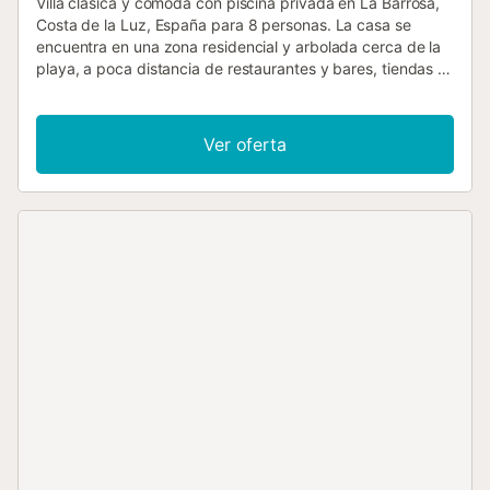
Villa clásica y cómoda con piscina privada en La Barrosa,
Costa de la Luz, España para 8 personas. La casa se
encuentra en una zona residencial y arbolada cerca de la
playa, a poca distancia de restaurantes y bares, tiendas y
supermercados, y a 200 m de la playa de La Barrosa. La
villa cuenta con 4 dormitorios y 4 baños, distribuidos entre
el alojamiento principal y una casa de jardín. El alojamiento
Ver oferta
ofrece un jardín con césped y árboles, así como una gran
piscina. La proximidad a la playa, lugares para ir de
compras, actividades deportivas, instalaciones de
entretenimiento, lugares de ocio, monumentos y cultura
hacen de esta villa un lugar ideal para pasar sus
vacaciones en España con familiares o amigos. Interior del
alojamiento principal de la villa villa de 2 niveles
salón/comedor con aire acondicionado y televisión balcón
3 dormitorios y 3 baños antena satélite (española, Netflix y
Amazon Prime) lavadero con lavadora El piso principal solo
es accesible desde el exterior. Cocina del alojamiento
principal cocina con placa de gas, horno eléctrico,
microondas, lavavajillas, frigorífico-congelador, cafetera,
hervidor eléctrico, batidora y tostadora Dormitorios y
baños del alojamiento principal dormitorio con aire
acondicionado con cama queen size (de 190 por 150 cm)