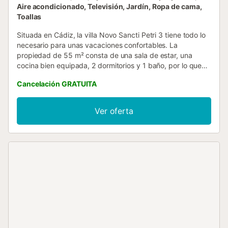
Aire acondicionado, Televisión, Jardín, Ropa de cama,
Toallas
Situada en Cádiz, la villa Novo Sancti Petri 3 tiene todo lo
necesario para unas vacaciones confortables. La
propiedad de 55 m² consta de una sala de estar, una
cocina bien equipada, 2 dormitorios y 1 baño, por lo que
puede alojar a 4 personas. Los servicios adicionales
Cancelación GRATUITA
incluyen Wi-Fi, una smart TV con servicios de streaming,
aire acondicionado, así como una lavadora. Hay una cuna
disponible. Este alquiler vacacional ofrece un espacio
Ver oferta
exterior privado con piscina, jardín, terraza y barbacoa. El
alojamiento está convenientemente situado cerca de un
centro de salud, campos de golf, instalaciones para
montar a caballo y pistas de tenis y paddle. Hay
aparcamiento disponible en la propiedad y hay
aparcamiento gratuito disponible en la calle. No se
permiten mascotas, fumar ni celebrar eventos....