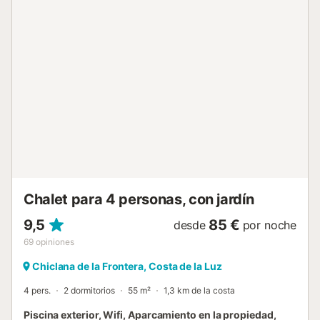
TV. La cocina de vitrocerámica está equipada con todos
los utensilios necesarios y dispone también de una mesa
para comer cómodamente. Hay aire acondicionado en la
zona de la cocina y disponen de dos ventiladores y
radiadores para que puedan moverlos por la casa según lo
deseen. La casa tiene de dos dormitorios: uno con cama
doble y otro con una cama nido con dos camas
individuales. El baño cuenta con una ducha y también
encontrarán la lavadora. Además, también hay plancha y
tabla de planchar para su comodidad. Si viajan con su
bebé podemos proporcionarles una cuna y una trona.
Chiclana de la Frontera es el destino ideal para quienes
buscan sol, mar y cultura. A tan solo minutos de las
hermosas playas de La Barrosa,...
Chalet para 4 personas, con jardín
9,5
85 €
desde
por noche
69
opiniones
Chiclana de la Frontera, Costa de la Luz
4 pers.
2 dormitorios
55 m²
1,3 km de la costa
Piscina exterior, Wifi, Aparcamiento en la propiedad,