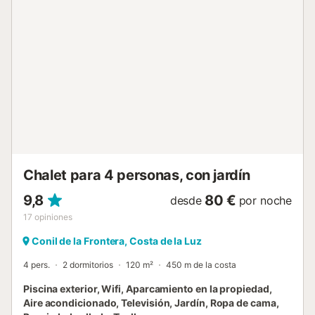
amueblada con barbacoa, ideal para pasar noches
acogedoras con toda la familia. El centro de Vejer de la
Frontera, con numerosas tiendas, restaurantes y bares, se
encuentra a unos 7 km. La playa más cercana está a solo
15 minutos en coche. La ropa de cama y las toallas están
incluidas. Se puede aparcar en la propiedad. Si necesita
carga eléctrica, estará disponible por un costo adicional
según los días de estancia; consulte previamente con el
anfitrión a través de la plataforma de reservas....
Chalet para 4 personas, con jardín
9,8
80 €
desde
por noche
17
opiniones
Conil de la Frontera, Costa de la Luz
4 pers.
2 dormitorios
120 m²
450 m de la costa
Piscina exterior, Wifi, Aparcamiento en la propiedad,
Aire acondicionado, Televisión, Jardín, Ropa de cama,