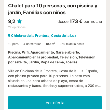
encantadores alr...
Chalet para 10 personas, con piscina y
jardín, Familias con niños
9,2
173 €
desde
por noche
22
opiniones
Chiclana de la Frontera, Costa de la Luz
10 pers.
4 dormitorios
180 m²
350 m de la costa
Piscina, Wifi, Aparcamiento, Garaje abierto,
Aparcamiento en la propiedad, Televisión, Televisión
por satélite, Jardín, Ropa de cama, Toallas
Villa en Chiclana de la Frontera, Costa de la Luz, España,
con piscina privada para 10 personas. La casa está
situada en una zona urbana de playa, cerca de
restaurantes y bares, tiendas y supermercados, a 200 m
de la playa de La Barrosa y a 10 km de Chiclana. La casa
cuenta con 4 dormitorios y 3 baños. El alojamiento ofrece
un jardín con césped y árboles. La proximidad de la playa,
Ver oferta
lugares para ir de compras, actividades deportivas,