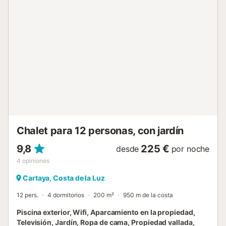
en el salón (madera) 4 dormitorios y 3 baños antena
satelital (español, inglés, alemán y francés) lavadora en la
cocina El piso principal es accesible únicamente desde el
exterior. Cocina cocina equipada con cocina a gas, horno
eléctrico, microondas, lavavajillas, frigorífico-congelador,
cafetera, tetera eléctrica y tostadora Dormitorios y baños
dormitorio con aire acondicionado, cama king-size,
ventilador y baño en suite dormitorio con 2 camas
individuales, 2 literas y ventilador dormitorio con aire
acondicionado, cama king-size y ventilador dormitorio con
2 camas individuales y ventilador baño en suite con lavabo
individual, ducha y WC baño con lavabo individual,
combinación de bañera/ducha y WC baño con lavab...
Chalet para 12 personas, con jardín
9,8
225 €
desde
por noche
4
opiniones
Cartaya, Costa de la Luz
12 pers.
4 dormitorios
200 m²
950 m de la costa
Piscina exterior, Wifi, Aparcamiento en la propiedad,
Televisión, Jardín, Ropa de cama, Propiedad vallada,