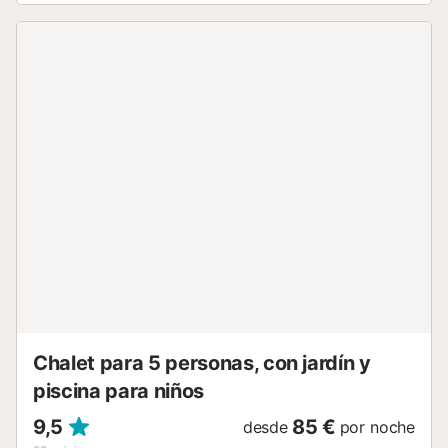
un descanso reparador para todos. La sala de estar y
comedor de planta abierta es el corazón de la casa, con
una acogedora zona de estar con chimenea y una mesa
de comedor con capacidad para todo el grupo. La cocina
totalmente equipada, con electrodomésticos modernos, le
permite preparar deliciosas comidas con facilidad. Salga y
será recibido por un jardín privado, completo con piscina,
tumbonas y muebles de comedor al aire libre, el escenario
perfecto para comidas al aire libre y relajación. La terraza
también cuenta con una parrilla de carbón, perfecta para
organizar barbacoas con familiares y amigos. Para
aquellos que buscan entretenimiento, la villa ofrece una
sala de juegos con mesa de billar y mesa de ping-pong,
así como una zona de estar con sofá y sillas. La villa está
equipada con aire acondicionado, Wi-Fi y un b...
Chalet para 5 personas, con jardín y
piscina para niños
9,5
85 €
desde
por noche