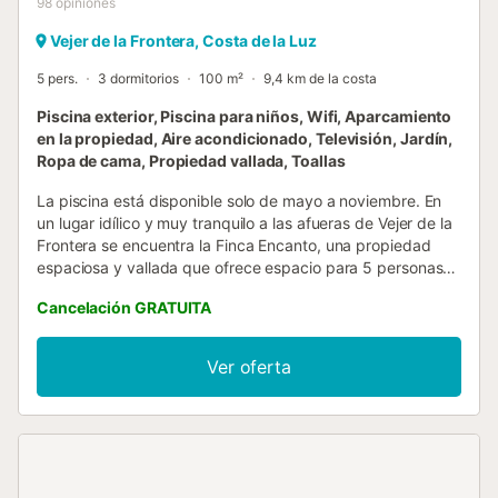
98
opiniones
Vejer de la Frontera, Costa de la Luz
5 pers.
3 dormitorios
100 m²
9,4 km de la costa
Piscina exterior, Piscina para niños, Wifi, Aparcamiento
en la propiedad, Aire acondicionado, Televisión, Jardín,
Ropa de cama, Propiedad vallada, Toallas
La piscina está disponible solo de mayo a noviembre. En
un lugar idílico y muy tranquilo a las afueras de Vejer de la
Frontera se encuentra la Finca Encanto, una propiedad
espaciosa y vallada que ofrece espacio para 5 personas
con piscina privada. La casa de vacaciones, amueblada
Cancelación GRATUITA
con mucho gusto y completamente renovada, cuenta con
una sala de estar-comedor con chimenea, una cocina
espaciosa y muy bien equipada, 3 dormitorios (uno con
Ver oferta
cama de matrimonio, uno con 2 camas individuales y uno
con una cama individual), un cuarto de baño y un aseo
separado. El equipamiento adicional incluye ventiladores y
un televisor. Para los pequeños huéspedes también hay
una cuna, una silla alta, juguetes y un pequeño parque
infantil. En el jardín encontrará una terraza cubierta y