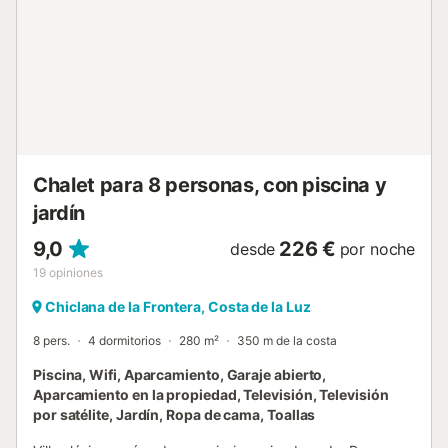
familias con niños (de pago). Se permite un máximo de 2
mascotas. No está permitido fumar, cambiar los muebles
de lugar e invitar a huéspedes no registrados en esta
propiedad. Se ruega a los huéspedes que cierren todas las
ventanas, apaguen el aire acondicionado y pongan la
alarma antes de abandonar el establecimiento. En caso de
pérdida de las llaves, se aplicará una tarifa. Hay cámaras
de seguridad y/o dispositivos de grabación de audio en...
Chalet para 8 personas, con piscina y
jardín
9,0
226 €
desde
por noche
19
opiniones
Chiclana de la Frontera, Costa de la Luz
8 pers.
4 dormitorios
280 m²
350 m de la costa
Piscina, Wifi, Aparcamiento, Garaje abierto,
Aparcamiento en la propiedad, Televisión, Televisión
por satélite, Jardín, Ropa de cama, Toallas