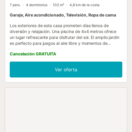
7 pers.
4 dormitorios
102 m²
4,8 km de la costa
Garaje, Aire acondicionado, Televisión, Ropa de cama
Los exteriores de esta casa prometen días llenos de
diversión y relajación. Una piscina de 4x4 metros ofrece
un lugar refrescante para disfrutar del sol. El amplio jardín
es perfecto para juegos al aire libre y momentos de
descanso. Dos porches ofrecen áreas sombreadas para
Cancelación GRATUITA
disfrutar de comidas al aire libre. Además, hay una
barbacoa fija para cocinar deliciosas parrilladas. Un baño
exterior con ducha (solo agua fría) completa la zona
Ver oferta
exterior. Además, aunque hay vecinos cercanos, la
privacidad total. El interior de la casa de una sola planta
está diseñado para ofrecer comodidad y entretenimiento.
El salón cuenta con una acogedora chimenea, aire
acondicionado, y Smart TV, creando un espacio perfecto
para relajarse. El comedor, abierto al salón, permite
disfrutar de agradables comidas en compañía. La cocina,
equipada con vitrocerámica, tiene todo lo necesario para
preparar deliciosas comidas caseras. Cuatro dormitorios,
todos equipados con camas dobles, ventiladores y
armarios, ofrecen un descanso reparador. Además, una