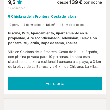
9,5
139 €
desde
por noche
17
opiniones
Chiclana de la Frontera, Costa de la Luz
10 pers.
4 dormitorios
185 m²
1,5 km de la costa
Piscina, Wifi, Aparcamiento, Aparcamiento en la
propiedad, Aire acondicionado, Televisión, Televisión
por satélite, Jardín, Ropa de cama, Toallas
Villa en Chiclana de la Frontera, Costa de la Luz, España,
con piscina privada para 10 personas. La casa está
situada en una zona residencial cercana a la playa, a 3 km
de la playa de La Barrosa y a 6 km de Chiclana. La villa
cuenta con 4 dormitorios y 3 baños, distribuidos en 2
niveles. El alojamiento ofrece un jardín con césped y
árboles. La proximidad a la playa, tiendas, actividades
Ver oferta
deportivas, instalaciones de entretenimiento, lugares de
ocio, sitios de interés y cultura hacen de esta villa un
excelente lugar para pasar sus vacaciones en España con
familiares o amigos. Interior de la villa villa de 2 niveles
salón con televisión, reproductor de DVD y hi-fi chimenea