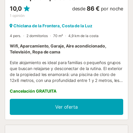
10,0
86 €
desde
por noche
1
opinión
Chiclana de la Frontera, Costa de la Luz
4 pers.
2 dormitorios
70 m²
4,9 km de la costa
Wifi, Aparcamiento, Garaje, Aire acondicionado,
Televisión, Ropa de cama
Este alojamiento es ideal para familias o pequeños grupos
que buscan relajarse y desconectar de la rutina. El exterior
de la propiedad les enamorará: una piscina de cloro de
12x6 metros, con una profundidad entre 1 y 2 metros, les
espera para refrescarse en los días soleados. Al lado, un
Cancelación GRATUITA
amplio porche con barbacoa ofrece un rincón perfecto
para preparar comidas al aire libre y compartir momentos
inolvidables. Antes de entrar a la casa, encontrarán un
Ver oferta
pequeño porche cubierto con una mesa y cuatro sillas,
ideal para desayunos tranquilos o cenas a la luz del
atardecer. El interior , distribuido en una sola planta,
cuenta con una agradable sala de estar con sofá y Smart