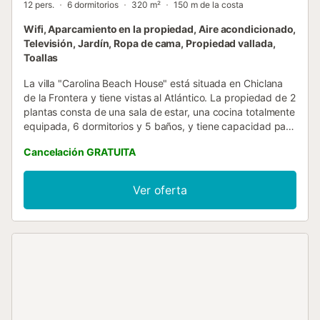
12 pers.
6 dormitorios
320 m²
150 m de la costa
Wifi, Aparcamiento en la propiedad, Aire acondicionado,
Televisión, Jardín, Ropa de cama, Propiedad vallada,
Toallas
La villa "Carolina Beach House" está situada en Chiclana
de la Frontera y tiene vistas al Atlántico. La propiedad de 2
plantas consta de una sala de estar, una cocina totalmente
equipada, 6 dormitorios y 5 baños, y tiene capacidad para
12 personas. Los servicios y comodidades adicionales
Cancelación GRATUITA
incluyen Wi-Fi, un espacio de trabajo dedicado a la oficina
en casa, una smart TV con servicios de streaming, aire
acondicionado y lavadora. También dispone de cuna y
Ver oferta
trona. Este establecimiento cuenta con una zona exterior
privada acogedora y bien equipada con jardín, terraza
descubierta, terraza cubierta, 2 balcones, barbacoa y
ducha exterior. También hay una zona exterior compartida
con pista de tenis a 15 minutos a pie. La villa está situada
junto a los restaurantes La Sartén (abierto todo el año), la
playa Mojama y la playa Santorini. Hay 4 plazas de
aparcamiento disponibles en la propiedad y hay
aparcamiento gratuito disponible en la calle. Se admiten