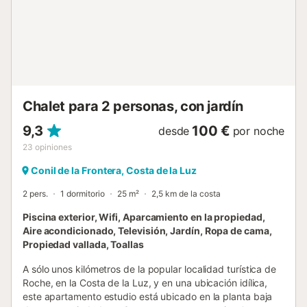
cuna está disponible bajo petición. La casa cuenta con un
baño completo con ducha. Cuatro ventiladores y un aire
acondicionado en la sala de estar garantizan un ambiente
fresco en los días cálidos. La propiedad se encuentra
cercana a una variedad de actividades y lugares
interesantes para explorar. Disfruten de las espectaculares
playas de la zona, como La Barros...
Chalet para 2 personas, con jardín
9,3
100 €
desde
por noche
23
opiniones
Conil de la Frontera, Costa de la Luz
2 pers.
1 dormitorio
25 m²
2,5 km de la costa
Piscina exterior, Wifi, Aparcamiento en la propiedad,
Aire acondicionado, Televisión, Jardín, Ropa de cama,
Propiedad vallada, Toallas
A sólo unos kilómetros de la popular localidad turística de
Roche, en la Costa de la Luz, y en una ubicación idílica,
este apartamento estudio está ubicado en la planta baja