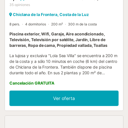
35
opiniones
Chiclana de la Frontera, Costa de la Luz
8 pers.
4 dormitorios
200 m²
300 m de la costa
Piscina exterior, Wifi, Garaje, Aire acondicionado,
Televisión, Televisión por satélite, Jardín, Libre de
barreras, Ropa de cama, Propiedad vallada, Toallas
La lujosa y exclusiva "Lola Sea Villa" se encuentra a 200 m
de la costa y a sólo 10 minutos en coche (6 km) del centro
de Chiclana de la Frontera. También dispone de piscina
durante todo el año. En sus 2 plantas y 200 m² de
superficie habitable consta de un salón/comedor, una
Cancelación GRATUITA
cocina abierta muy bien equipada, 4 dormitorios (ver
distribución de habitaciones más abajo) y 4 baños, por lo
que tiene capacidad para 8 personas. Los servicios
Ver oferta
adicionales de esta casa de diseño incluyen Wi-Fi, equipo
de fitness, aire acondicionado )(con función de
calefacción), lavadora, secadora y varios televisores.
Además, si se solicita con antelación, se puede
proporcionar una cuna y una trona, lo que la hace perfecta