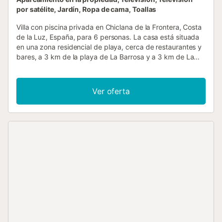
por satélite, Jardín, Ropa de cama, Toallas
Villa con piscina privada en Chiclana de la Frontera, Costa
de la Luz, España, para 6 personas. La casa está situada
en una zona residencial de playa, cerca de restaurantes y
bares, a 3 km de la playa de La Barrosa y a 3 km de La
Barrosa. La villa cuenta con 3 dormitorios y 2 baños,
distribuidos entre el alojamiento principal y una casa de
jardín. El alojamiento ofrece un jardín con césped y
Ver oferta
árboles. La proximidad de la playa, lugares para ir de
compras, actividades deportivas, instalaciones de
entretenimiento, lugares para salir, sitios de interés y
cultura hacen de esta una villa ideal para pasar sus
vacaciones en España con familia o amigos. Interior del
alojamiento principal de la villa - salón con televisión -
chimenea en el salón (madera) - 3 dormitorios y 1 baño -
antena satelital (española y alemana) - lavadora en la
cocina Cocina del alojamiento principal - cocina con placa
de inducción, horno eléctrico, microondas, lavavajillas,
frigorífico, congelador y tostadora Dormitorios y baños del
alojamiento principal - dormitorio con cama queen size
(medidas 190 por 150 cm) y ventilador - dormitorio con 2