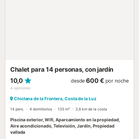
cercana están a 4 km y 8 minutos en coche
respectivamente. Una plaza de aparcamiento está
disponible fuera de la propiedad. Se admiten mascotas
bajo petición (máximo 2 mascotas)....
Chalet para 14 personas, con jardín
10,0
600 €
desde
por noche
4
opiniones
Chiclana de la Frontera, Costa de la Luz
14 pers.
4 dormitorios
135 m²
3,6 km de la costa
Piscina exterior, Wifi, Aparcamiento en la propiedad,
Aire acondicionado, Televisión, Jardín, Propiedad
vallada