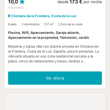
10,0
173 €
desde
por noche
6
opiniones
Chiclana de la Frontera, Costa de la Luz
6 pers.
3 dormitorios
137 m²
1,3 km de la costa
Piscina, Wifi, Aparcamiento, Garaje abierto,
Aparcamiento en la propiedad, Televisión, Jardín
Moderna y lujosa villa con piscina privada en Chiclana de
la Frontera, Costa de la Luz, España, para 6 personas. La
villa está situada en una zona residencial cercana a la
playa, cerca de restaurantes y bares, tiendas y
supermercados, a 3 km de la playa de La Barrosa y a 3
km de La Barrosa. La villa cuenta con 3 dormitorios y 2
baños. El alojamiento ofrece un jardín con césped y
Ver oferta
árboles. La proximidad a la playa, lugares para ir de
compras, actividades deportivas, instalaciones de
entretenimiento, lugares para salir, atracciones y cultura
hacen de esta villa de lujo el lugar ideal para pasar sus
vacaciones en España con familiares o amigos. Interior de
esta villa de lujo sala/comedor con aire acondicionado y