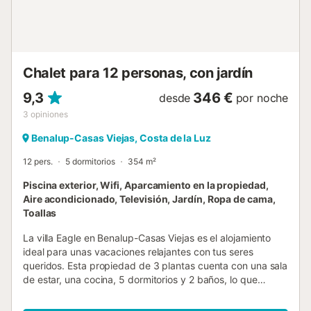
individuales, 2 literas y ventilador dormitorio con aire
acondicionado, cama king-size y ventilador dormitorio con
2 camas individuales y ventilador baño en suite con lavabo
individual, ducha y WC baño con lavabo individual,
combinación de bañera/ducha y WC baño con lavab...
Chalet para 12 personas, con jardín
9,3
346 €
desde
por noche
3
opiniones
Benalup-Casas Viejas, Costa de la Luz
12 pers.
5 dormitorios
354 m²
Piscina exterior, Wifi, Aparcamiento en la propiedad,
Aire acondicionado, Televisión, Jardín, Ropa de cama,
Toallas
La villa Eagle en Benalup-Casas Viejas es el alojamiento
ideal para unas vacaciones relajantes con tus seres
queridos. Esta propiedad de 3 plantas cuenta con una sala
de estar, una cocina, 5 dormitorios y 2 baños, lo que
permite alojar hasta 12 personas. Entre los servicios
adicionales se incluyen Wi-Fi, televisión, aire