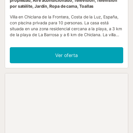
propiedad, Aire acondicionado, Televisión, Televisión
por satélite, Jardín, Ropa de cama, Toallas
Villa en Chiclana de la Frontera, Costa de la Luz, España,
con piscina privada para 10 personas. La casa está
situada en una zona residencial cercana a la playa, a 3 km
de la playa de La Barrosa y a 6 km de Chiclana. La villa
cuenta con 4 dormitorios y 3 baños, distribuidos en 2
niveles. El alojamiento ofrece un jardín con césped y
árboles. La proximidad a la playa, tiendas, actividades
Ver oferta
deportivas, instalaciones de entretenimiento, lugares de
ocio, sitios de interés y cultura hacen de esta villa un
excelente lugar para pasar sus vacaciones en España con
familiares o amigos. Interior de la villa villa de 2 niveles
salón con televisión, reproductor de DVD y hi-fi chimenea
en el salón (madera) 4 dormitorios y 3 baños antena
satelital (español, inglés, alemán y francés) lavadora en la
cocina El piso principal es accesible únicamente desde el
exterior. Cocina cocina equipada con cocina a gas, horno
eléctrico, microondas, lavavajillas, frigorífico-congelador,
cafetera, tetera eléctrica y tostadora Dormitorios y baños
dormitorio con aire acondicionado, cama king-size,
ventilador y baño en suite dormitorio con 2 camas