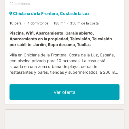
22
opiniones
Chiclana de la Frontera, Costa de la Luz
10 pers.
4 dormitorios
180 m²
350 m de la costa
Piscina, Wifi, Aparcamiento, Garaje abierto,
Aparcamiento en la propiedad, Televisión, Televisión
por satélite, Jardín, Ropa de cama, Toallas
Villa en Chiclana de la Frontera, Costa de la Luz, España,
con piscina privada para 10 personas. La casa está
situada en una zona urbana de playa, cerca de
restaurantes y bares, tiendas y supermercados, a 200 m
de la playa de La Barrosa y a 10 km de Chiclana. La casa
cuenta con 4 dormitorios y 3 baños. El alojamiento ofrece
un jardín con césped y árboles. La proximidad de la playa,
Ver oferta
lugares para ir de compras, actividades deportivas,
instalaciones de entretenimiento, sitios para salir,
atracciones y cultura, hacen de esta villa un lugar perfecto
para disfrutar de sus vacaciones en España con familia o
amigos. Interior de la villa salón con televisión y
reproductor de DVD 4 dormitorios y 3 baños antena