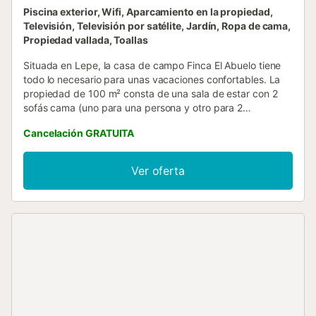
Piscina exterior, Wifi, Aparcamiento en la propiedad,
Televisión, Televisión por satélite, Jardín, Ropa de cama,
Propiedad vallada, Toallas
Situada en Lepe, la casa de campo Finca El Abuelo tiene
todo lo necesario para unas vacaciones confortables. La
propiedad de 100 m² consta de una sala de estar con 2
sofás cama (uno para una persona y otro para 2
personas), una cocina bien equipada, 3 dormitorios y 1
Cancelación GRATUITA
baño, así como un aseo adicional, por lo que tiene
capacidad para 12 personas. Los servicios adicionales
incluyen Wi-Fi de alta velocidad (apto para videollamadas)
Ver oferta
con un espacio de trabajo dedicado para hacer
videollamadas, una televisión, un ventilador de techo en
cada habitación, así como un ventilador de pie. Esta
propiedad cuenta con piscina privada vallada y
desmontable (abierta de junio a septiembre), jardín,
terrazas cubiertas y descubiertas, barbacoa y parque
infantil. Hay una plaza de aparcamiento disponible en la
propiedad. Se permite un máximo de 5 mascotas. Este
inmueble no dispone de aire acondicionado. Hay una
cámara de seguridad fuera de la casa. Una vez que los