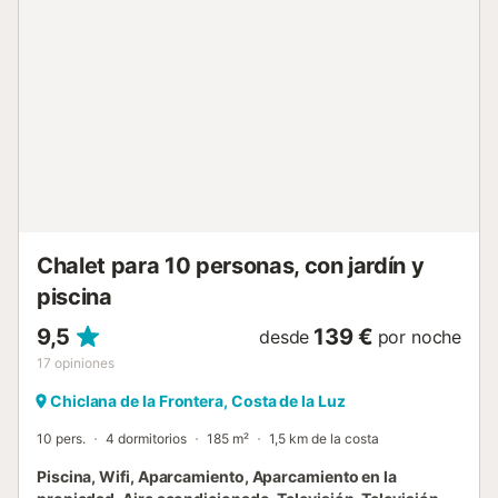
satelital (española e inglesa) lavadero con lavadora el piso
principal es accesible solo desde el exterior. Cocina cocina
con placa de inducción, horno eléctrico, microondas,
lavavajillas, refrigerador, congelador, cafetera, tetera
eléctrica y tostadora Dormitorios y baños dormitorio con 4
literas (de 190 por 90 cm) 3 dormitorios, cada uno con 2
camas individuales (de 190 por 90 cm) 2 baños, cada uno
con lavabo, ducha, bidet y retrete baño con lavabo, ducha
y retrete Exterior de la villa amplia parcela cerrada piscina
ovalada privada de 9m x 5m y 2.3m de profundidad jardín
con césped, árboles y mobiliario de jardín con tumbonas
terraza cubierta barbacoa ducha exterior área de estar...
Chalet para 10 personas, con jardín y
piscina
9,5
139 €
desde
por noche
17
opiniones
Chiclana de la Frontera, Costa de la Luz
10 pers.
4 dormitorios
185 m²
1,5 km de la costa
Piscina, Wifi, Aparcamiento, Aparcamiento en la