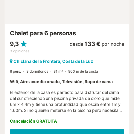
tabla de planchar para su comodidad. Si viajan con su
bebé podemos proporcionarles una cuna y una trona.
Chiclana de la Frontera es el destino ideal para quienes
buscan sol, mar y cultura. A tan solo minutos de las
hermosas playas de La Barrosa,...
Chalet para 6 personas
9,3
133 €
desde
por noche
3
opiniones
Chiclana de la Frontera, Costa de la Luz
6 pers.
3 dormitorios
81 m²
900 m de la costa
Wifi, Aire acondicionado, Televisión, Ropa de cama
El exterior de la casa es perfecto para disfrutar del clima
del sur ofreciendo una piscina privada de cloro que mide
6m x 4.4m y tiene una profundidad que oscila entre 1m y
1.60m. Si no quieren meterse en la piscina pero necesitan
refrescarse podrán hacerlo en la ducha exterior y luego
Cancelación GRATUITA
tomar el sol tranquilamente en alguna de sus tumbonas.
Junto a la piscina podrán disfrutar de una deliciosa