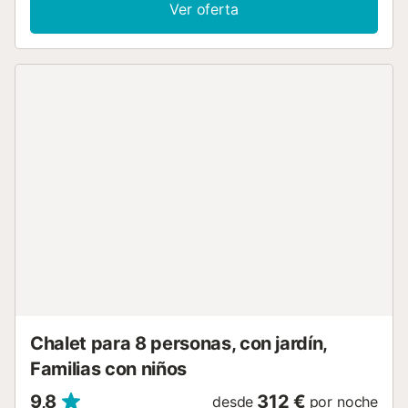
barbacoa en el porche que está equipado con una mesa
Ver oferta
de comedor. En la parte de delante encontrarán un porche
ideal para tomar algo por la tarde junto a sus
acompañantes. Hay un baño con ducha en el exterior. La
propiedad está vallada y tiene vecinos cerca. El interior
está distribuido en una sola planta. Al entrar encontrarán la
sala comedor equipada con chimenea, AC, Smart TV y una
mesa para 6. La cocina de vitrocerámica está equipada
con todos los utensilios necesarios para que cocinen con
comodidad. Hay lavadora, plancha y tabla de planchar. A
la hora de dormir encontrarán tres dormitorios. Dos de ellos
cuentan con cama doble y el tercero que se encuentra en
la casita del exterior tiene una litera con dos camas
individuales. Un baño con ducha completa su estancia. Si
viajan con su bebé podemos proporcionarles una cuna y
una trona. La propiedad se encuentra en la urbanización
Coto La Campa. En la zona hacia la playa encontrarán
algún restaurante y chiringuito pero si quieren acercarse
al...
Chalet para 8 personas, con jardín,
Familias con niños
9,8
312 €
desde
por noche