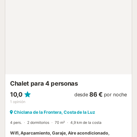
cuenta con amplias zonas comunes, incluyendo una sala
de estar iluminada por la luz natural, un cómodo sofá y un
televisor de pantalla plana. La cocina funcional está bien
equipada con modernos electrodomésticos y cuenta con
una gran mesa de comedor para reuniones familiares y
con amigos. Aquí te sentirás como en casa con un
ambiente cálido y acogedor. Dormitorios y Baños : - (1x)
Dormitorio: 2 camas individuales, baño ensuite con ducha
y aseo. - (1x) Dormitorio: 2 camas individuales, baño
ensuite con bañera y aseo. - (2x) Dormitorio: 2 camas
individuales cada uno. - (1x) Baño: ducha y aseo. - 1 aseo
separado. Lugares de interés cercanos: Explora los
encantadores alr...
Chalet para 4 personas
10,0
86 €
desde
por noche
1
opinión
Chiclana de la Frontera, Costa de la Luz
4 pers.
2 dormitorios
70 m²
4,9 km de la costa
Wifi, Aparcamiento, Garaje, Aire acondicionado,