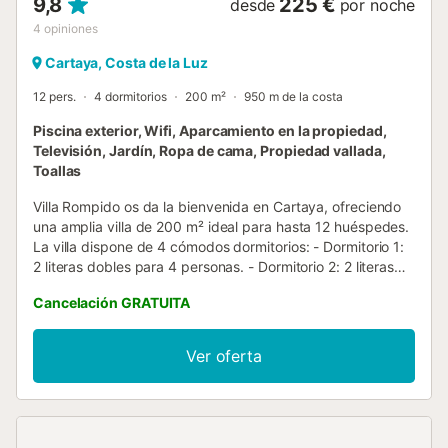
9,8
225 €
desde
por noche
4
opiniones
Cartaya, Costa de la Luz
12 pers.
4 dormitorios
200 m²
950 m de la costa
Piscina exterior, Wifi, Aparcamiento en la propiedad,
Televisión, Jardín, Ropa de cama, Propiedad vallada,
Toallas
Villa Rompido os da la bienvenida en Cartaya, ofreciendo
una amplia villa de 200 m² ideal para hasta 12 huéspedes.
La villa dispone de 4 cómodos dormitorios: - Dormitorio 1:
2 literas dobles para 4 personas. - Dormitorio 2: 2 literas
dobles para 4 personas. - Dormitorio 3: 2 camas
Cancelación GRATUITA
individuales para 2 personas con baño ensuite (ducha). -
Dormitorio 4: cama king size para 2 personas y baño
ensuite (ducha). La propiedad cuenta con cocina privada
Ver oferta
para que podáis preparar vuestras comidas durante la
estancia. Además, dispone de otro baño con bañera y un
aseo adicional en la entrada de la villa. En el exterior,
podréis relajaros en el jardín privado o en el porche,
perfectos para disfrutar del aire libre. También tendréis