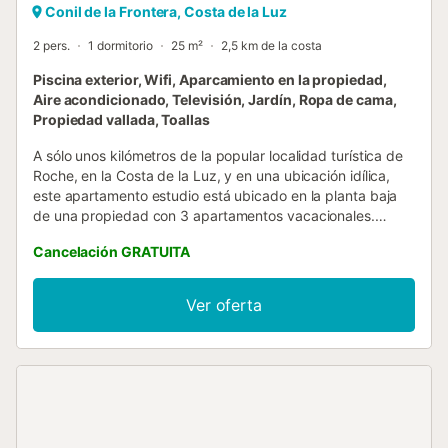
Conil de la Frontera, Costa de la Luz
2 pers.
1 dormitorio
25 m²
2,5 km de la costa
Piscina exterior, Wifi, Aparcamiento en la propiedad,
Aire acondicionado, Televisión, Jardín, Ropa de cama,
Propiedad vallada, Toallas
A sólo unos kilómetros de la popular localidad turística de
Roche, en la Costa de la Luz, y en una ubicación idílica,
este apartamento estudio está ubicado en la planta baja
de una propiedad con 3 apartamentos vacacionales.
Consta de un amplio salón-comedor con cama doble y
Cancelación GRATUITA
cocina bien equipada integrada, así como de un cuarto de
baño, y ofrece espacio para 2 personas. Otras
instalaciones incluyen Wi-Fi, televisión, aire acondicionado
Ver oferta
y calefacción. En el exterior hay un jardín bien cuidado y
una piscina compartida con cascada, así como duchas
exteriores, compartidas con otros huéspedes. Los dos
animales que viven en la propiedad - la perra Pelusa, muy
paciente y simpática, y un pequeño pony - garantizan un
buen ambiente. La cercana localidad costera de Roche,
con sus tiendas y restaurantes, y la playa de arena más