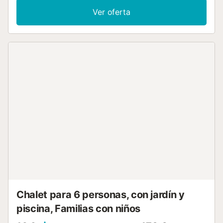
acondicionado, lavadora y secadora. También se dispone
Ver oferta
de cuna y trona bajo petición. Disfruta de un oasis privado
con piscina, jardín, balcón, barbacoa y ducha exterior en
este alquiler vacacional. Hay una plaza de aparcamiento
disponible en la propiedad y aparcamiento gratuito en la
calle. Se permite un máximo de 2 mascotas. No se permite
fumar ni celebrar eventos....
Chalet para 6 personas, con jardín y
piscina, Familias con niños