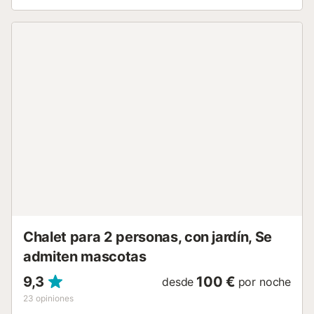
aparcamiento. El exterior es el verdadero protagonista.
Salid al jardín privado y la terraza bañada por el sol, donde
la piscina privada os espera para un chapuzón refrescante
tras una mañana en la playa. Preparad una barbacoa y
disfrutad de largas veladas bajo el cielo andaluz—el
auténtico placer vacacional. En el interior encontraréis todo
lo necesario para una estancia cómoda: Wi-Fi de alta
velocidad, aire acondicionado en el salón y dormitorio
principal, TV de pantalla plana, ventilador, lavadora y un
espacio de trabajo para quienes combinan ocio y trabajo.
Las familias sois especialmente bienvenidas: hay cuna y
trona disponibles para vuestros peques, así podréis viajar
ligeros y sin preocupaciones. Ropa de cama y toallas
incluidas sin coste adicional. No se permiten eventos ni
grupos de amigos....
Chalet para 2 personas, con jardín, Se
admiten mascotas
9,3
100 €
desde
por noche
23
opiniones