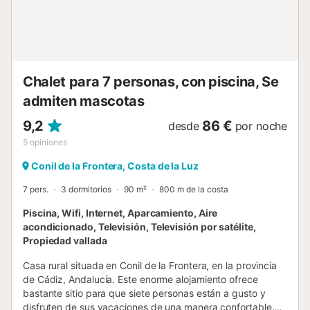
huéspedes han hecho el check-in, tanto la alarma como la
cámara se desactivan. La electricidad de esta propiedad
se genera en parte mediante paneles fotovoltaicos....
Chalet para 7 personas, con piscina, Se
admiten mascotas
9,2
86 €
desde
por noche
5
opiniones
Conil de la Frontera, Costa de la Luz
7 pers.
3 dormitorios
90 m²
800 m de la costa
Piscina, Wifi, Internet, Aparcamiento, Aire
acondicionado, Televisión, Televisión por satélite,
Propiedad vallada
Casa rural situada en Conil de la Frontera, en la provincia
de Cádiz, Andalucía. Este enorme alojamiento ofrece
bastante sitio para que siete personas están a gusto y
disfruten de sus vacaciones de una manera confortable.