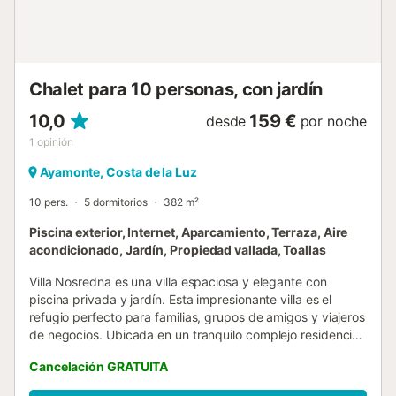
Chalet para 10 personas, con jardín
10,0
159 €
desde
por noche
1
opinión
Ayamonte, Costa de la Luz
10 pers.
5 dormitorios
382 m²
Piscina exterior, Internet, Aparcamiento, Terraza, Aire
acondicionado, Jardín, Propiedad vallada, Toallas
Villa Nosredna es una villa espaciosa y elegante con
piscina privada y jardín. Esta impresionante villa es el
refugio perfecto para familias, grupos de amigos y viajeros
de negocios. Ubicada en un tranquilo complejo residencial,
ofrece un oasis de paz a poca distancia del campo de golf
Cancelación GRATUITA
Isla Canela Links, en Costa Esuri. La villa cuenta con un
interior espacioso y bien equipado, con 5 dormitorios y 4