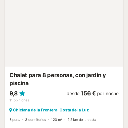
para las personas que viajan con niños. A través de las
puertas correderas de cristal del salón, que se pueden
abrir completamente, se puede salir a la exclusiva zona
exterior. Allí le esperan una piscina infinita de 24 m², una
ducha exterior, una cómoda zona de estar, una barbacoa
y tumbonas: todo lo que necesita para unas vacaciones
inolvidables. Tenga en cuenta que la piscina se puede
climatizar durante los meses de invierno por un coste
adicional al día. Hay restaurantes y supermercados a 750
m y la parada de autobús más cercana está a 600 m del
alojamiento. Un corto paseo a través de un bosque de
pinos le llevará a la playa de la Barrosa (8 minutos a pie;
700 m). Hay dos plazas d...
Chalet para 8 personas, con jardín y
piscina
9,8
156 €
desde
por noche
11
opiniones
Chiclana de la Frontera, Costa de la Luz
8 pers.
3 dormitorios
120 m²
2,2 km de la costa