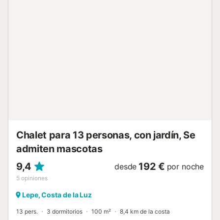
acceso a una piscina exterior compartida. Hay 4 bicicletas
disponibles para los huéspedes; consulta con el anfitrión a
través de la plataforma de reservas si estás interesado en
usarlas. No se permiten eventos, fiestas ni ruido durante la
estancia. Las mascotas no están permitidas....
Chalet para 13 personas, con jardín, Se
admiten mascotas
9,4
192 €
desde
por noche
5
opiniones
Lepe, Costa de la Luz
13 pers.
3 dormitorios
100 m²
8,4 km de la costa