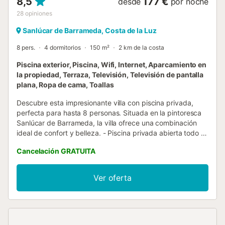
8,5
177 €
desde
por noche
28
opiniones
Sanlúcar de Barrameda, Costa de la Luz
8 pers.
4 dormitorios
150 m²
2 km de la costa
Piscina exterior, Piscina, Wifi, Internet, Aparcamiento en
la propiedad, Terraza, Televisión, Televisión de pantalla
plana, Ropa de cama, Toallas
Descubre esta impresionante villa con piscina privada,
perfecta para hasta 8 personas. Situada en la pintoresca
Sanlúcar de Barrameda, la villa ofrece una combinación
ideal de confort y belleza. - Piscina privada abierta todo el
año. - Cerca de playas y restaurantes. - Fantásticas vistas
Cancelación GRATUITA
al mar y a la piscina. Exterior : Disfruta del hermoso
espacio exterior con una piscina privada, abierta todo el
año, que te permite nadar y relajarte en cualquier
Ver oferta
temporada. La terraza está equipada con cómodas
tumbonas y una barbacoa, perfecta para acogedoras
noches de verano. El área verde que rodea la villa crea
una atmósfera tranquila y relajante mientras disfrutas de
las impresionantes vistas al mar. Salas de estar : La villa