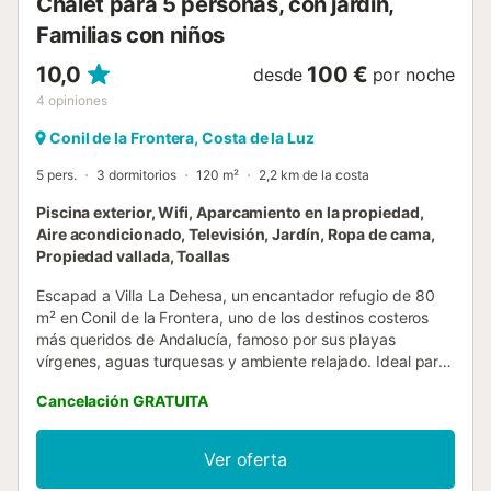
Chalet para 5 personas, con jardín,
Familias con niños
10,0
100 €
desde
por noche
4
opiniones
Conil de la Frontera, Costa de la Luz
5 pers.
3 dormitorios
120 m²
2,2 km de la costa
Piscina exterior, Wifi, Aparcamiento en la propiedad,
Aire acondicionado, Televisión, Jardín, Ropa de cama,
Propiedad vallada, Toallas
Escapad a Villa La Dehesa, un encantador refugio de 80
m² en Conil de la Frontera, uno de los destinos costeros
más queridos de Andalucía, famoso por sus playas
vírgenes, aguas turquesas y ambiente relajado. Ideal para
hasta 5 personas, esta villa luminosa cuenta con 3
Cancelación GRATUITA
dormitorios, 2 baños completos y una cocina totalmente
equipada para que os sintáis como en casa desde el
primer día. Parking para una sola plaza de aparcamiento
Ver oferta
dentro de la propiedad. Carril de un solo sentido sin