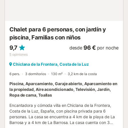
camas individuales (medidas 190 por 90 cm) y ventilador -
dormitorio con 2 camas individuales (medidas 190 por 105
cm) y ventilador - baño con lavabo doble, ducha, bidet y
aseo Interior de la casa de jardín - baño con lavabo
individual, ducha y aseo Exterior de la villa - te...
Chalet para 6 personas, con jardín y
piscina, Familias con niños
9,7
96 €
desde
por noche
5
opiniones
Chiclana de la Frontera, Costa de la Luz
6 pers.
3 dormitorios
130 m²
3,2 km de la costa
Piscina, Aparcamiento, Garaje abierto, Aparcamiento en
la propiedad, Aire acondicionado, Televisión, Jardín,
Ropa de cama, Toallas
Encantadora y cómoda villa en Chiclana de la Frontera,
Costa de la Luz, España, con piscina privada para 6
personas. La casa se encuentra a 4 km de la playa de La
Barrosa y a 4 km de La Barrosa. La casa cuenta con 3