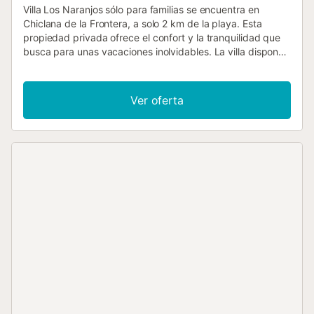
Villa Los Naranjos sólo para familias se encuentra en
Chiclana de la Frontera, a solo 2 km de la playa. Esta
propiedad privada ofrece el confort y la tranquilidad que
busca para unas vacaciones inolvidables. La villa dispone
de 4 estudios independientes, cada uno con una cama
doble, así como 3 sofás cama, 4 cuartos de baño
completos y 3 cocinas totalmente equipadas. Todas las
Ver oferta
habitaciones cuentan con aire acondicionado y hay Wi-Fi
disponible en toda la propiedad. En el exterior, los
huéspedes pueden disfrutar de una piscina privada de
4×7 metros, una zona de barbacoa, un gran jardín y un
aseo exterior. También hay aparcamiento privado para
hasta 4 coches. Servicios destacados: - Piscina privada -
Aire acondicionado en todas las habitaciones - Wi-Fi
disponible - Televisión de plasma - Supermercado y
gasolinera a 509 metros - Playa a solo 2 km Perfecto para
quienes buscan privacidad, comodidad y una excelente
ubicación cerca de la costa. No se aceptan reservas de
grupos menores de 25 años....