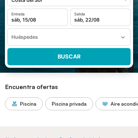
Costa del Sol
Entrada
Salida
sáb, 15/08
sáb, 22/08
Huéspedes
BUSCAR
Encuentra ofertas
Piscina
Piscina privada
Aire acond