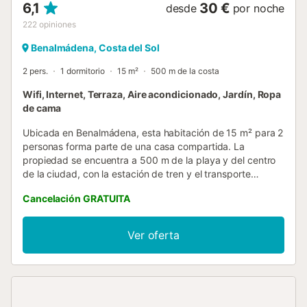
6,1
30 €
desde
por noche
222
opiniones
Benalmádena, Costa del Sol
2 pers.
1 dormitorio
15 m²
500 m de la costa
Wifi, Internet, Terraza, Aire acondicionado, Jardín, Ropa
de cama
Ubicada en Benalmádena, esta habitación de 15 m² para 2
personas forma parte de una casa compartida. La
propiedad se encuentra a 500 m de la playa y del centro
de la ciudad, con la estación de tren y el transporte
público situados a menos de 1 km. La habitación está
Cancelación GRATUITA
equipada con una cama individual y dispone de aire
acondicionado para regular la temperatura. Los
huéspedes tienen acceso a las instalaciones compartidas
Ver oferta
de la casa, que incluyen un jardín y una terraza, además
de una terraza solárium para relajarse. Hay conexión Wi-Fi
disponible en todo el establecimiento para sus
necesidades de conectividad, y se ofrece un servicio de
limpieza diario para mantener el espacio en orden. En el