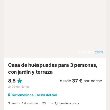
exterior, el jardín y la terraza compartidos ofrecen un
espacio para disfrutar al aire libre. La propiedad es un
espacio libre de humos y se admiten mascotas, con
cuencos para animales a su disposición. La ubicación está
bien comunicada, con la playa de las Verdas situada a 2,5
km. Se ofrecen servicios prácticos como fax y
fotocopiadora, y se proporcionan facturas bajo petición. El
acceso al edificio se gestiona mediante llave....
Casa de huéspuedes para 3 personas,
con jardín y terraza
8,5
37 €
desde
por noche
2409
opiniones
Torremolinos, Costa del Sol
3 pers.
1 dormitorio
23 m²
1,4 km de la costa