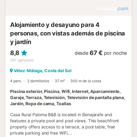
Alojamiento y desayuno para 4
personas, con vistas además de piscina
y jardín
8,8
67 €
desde
por noche
297
opiniones
Vélez-Málaga, Costa del Sol
4 pers.
2 dormitorios
37 m²
300 m de la costa
Piscina exterior, Piscina, Wifi, Internet, Aparcamiento,
Garaje, Terraza, Televisión, Televisión de pantalla plana,
Jardín, Ropa de cama, Toallas
Casa Rural Paloma B&B is located in Benajarafe and
features a private pool and pool views. This beachfront
property offers access to a terrace, a pool table, free
private parking and free WiFi....