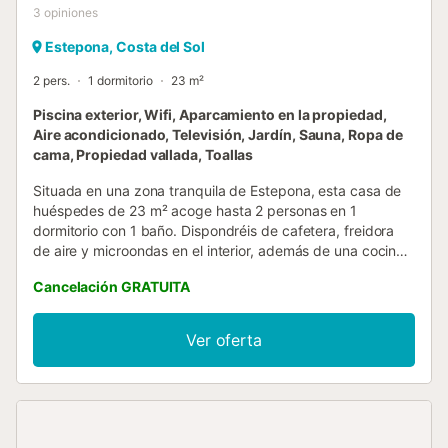
3
opiniones
Estepona, Costa del Sol
2 pers.
1 dormitorio
23 m²
Piscina exterior, Wifi, Aparcamiento en la propiedad,
Aire acondicionado, Televisión, Jardín, Sauna, Ropa de
cama, Propiedad vallada, Toallas
Situada en una zona tranquila de Estepona, esta casa de
huéspedes de 23 m² acoge hasta 2 personas en 1
dormitorio con 1 baño. Dispondréis de cafetera, freidora
de aire y microondas en el interior, además de una cocina
exterior privada. Contaréis con Wi-Fi de alta velocidad
Cancelación GRATUITA
para videollamadas, aire acondicionado, televisión y
plataformas de streaming bajo demanda para mayor
comodidad y entretenimiento. Podéis disfrutar del jardín
Ver oferta
compartido, terraza descubierta, chimenea eléctrica
exterior y piscina comunitaria disponible hasta la 13:00.
También hay ducha exterior a vuestra disposición. La
propiedad ofrece vistas a la montaña e incluye
equipamiento de gimnasio y barbacoa compartidos. Hay