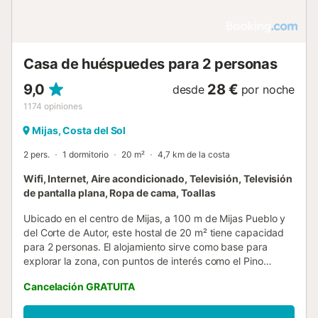
Casa de huéspuedes para 2 personas
9,0
28 €
desde
por noche
1174
opiniones
Mijas, Costa del Sol
2 pers.
1 dormitorio
20 m²
4,7 km de la costa
Wifi, Internet, Aire acondicionado, Televisión, Televisión
de pantalla plana, Ropa de cama, Toallas
Ubicado en el centro de Mijas, a 100 m de Mijas Pueblo y
del Corte de Autor, este hostal de 20 m² tiene capacidad
para 2 personas. El alojamiento sirve como base para
explorar la zona, con puntos de interés como el Pino
Carrasco de La Muralla a 200 m y la Ermita del calvario a
Cancelación GRATUITA
400 m. La estancia cuenta con 1 dormitorio con una cama
individual, baño privado y una zona de estar equipada con
aire acondicionado, calefacción, televisión de pantalla