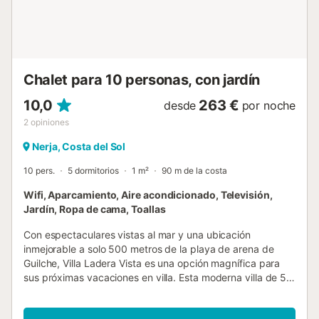
Chalet para 10 personas, con jardín
10,0
263 €
desde
por noche
2
opiniones
Nerja, Costa del Sol
10 pers.
5 dormitorios
1 m²
90 m de la costa
Wifi, Aparcamiento, Aire acondicionado, Televisión,
Jardín, Ropa de cama, Toallas
Con espectaculares vistas al mar y una ubicación
inmejorable a solo 500 metros de la playa de arena de
Guilche, Villa Ladera Vista es una opción magnífica para
sus próximas vacaciones en villa. Esta moderna villa de 5
dormitorios es ideal para familias numerosas y grupos, con
una sala de estar social y una fantástica terraza en la