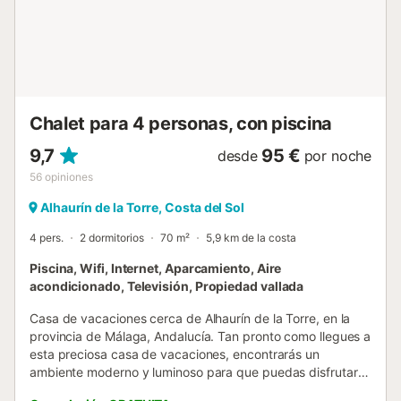
permiten mascotas, fumar ni celebrar eventos. Se
proporcionan toallas de playa/piscina. Este
establecimiento cuenta con iluminación de bajo
consumo....
Chalet para 4 personas, con piscina
9,7
95 €
desde
por noche
56
opiniones
Alhaurín de la Torre, Costa del Sol
4 pers.
2 dormitorios
70 m²
5,9 km de la costa
Piscina, Wifi, Internet, Aparcamiento, Aire
acondicionado, Televisión, Propiedad vallada
Casa de vacaciones cerca de Alhaurín de la Torre, en la
provincia de Málaga, Andalucía. Tan pronto como llegues a
esta preciosa casa de vacaciones, encontrarás un
ambiente moderno y luminoso para que puedas disfrutar
de un descanso bien merecido. Esta casa, recientemente