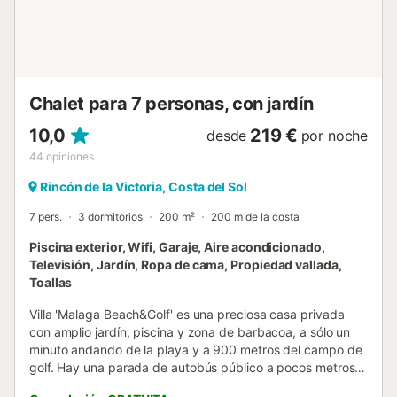
propiedades de la zona. Al no ser una carretera general,
no cuenta con farolas; es la única vía de acceso, por lo que
recomendamos circular con precaución, especialmente de
noche. Se recomienda acceder en coche no deportivo, ya
que el camino es sin asfaltar. Tened en cuenta q...
Chalet para 7 personas, con jardín
10,0
219 €
desde
por noche
44
opiniones
Rincón de la Victoria, Costa del Sol
7 pers.
3 dormitorios
200 m²
200 m de la costa
Piscina exterior, Wifi, Garaje, Aire acondicionado,
Televisión, Jardín, Ropa de cama, Propiedad vallada,
Toallas
Villa 'Malaga Beach&Golf' es una preciosa casa privada
con amplio jardín, piscina y zona de barbacoa, a sólo un
minuto andando de la playa y a 900 metros del campo de
golf. Hay una parada de autobús público a pocos metros
de la villa que le puede llevar al centro de Málaga.