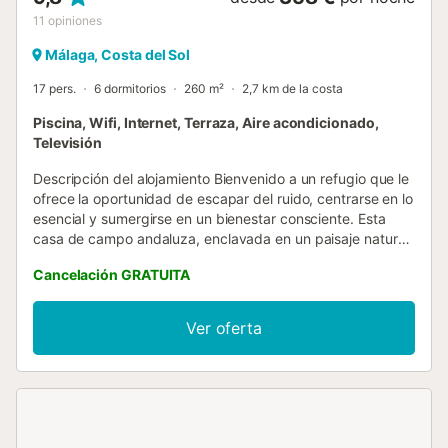
11
opiniones
Málaga, Costa del Sol
17 pers.
6 dormitorios
260 m²
2,7 km de la costa
Piscina, Wifi, Internet, Terraza, Aire acondicionado,
Televisión
Descripción del alojamiento Bienvenido a un refugio que le
ofrece la oportunidad de escapar del ruido, centrarse en lo
esencial y sumergirse en un bienestar consciente. Esta
casa de campo andaluza, enclavada en un paisaje natural
donde el tiempo parece haberse detenido, es el lugar ideal
Cancelación GRATUITA
para retiros de yoga, descansos espirituales o
simplemente para aquellos que desean encontrar la calma
en armonía. La casa cuenta con seis habitaciones dobles,
Ver oferta
cada una diseñada en un color que representa los seis
chakras principales. Esto crea una atmósfera única que
invita a la autorreflexión y a la relajación profunda. La
cocina totalmente equipada y la acogedora sala de estar-
comedor fomentan la convivencia consciente y una dieta
saludable. En el exterior, una piscina privada ofrece