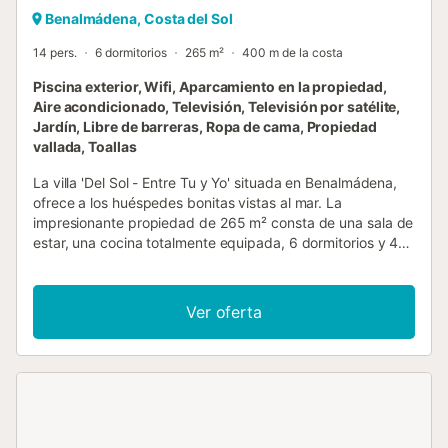
Benalmádena, Costa del Sol
14 pers.
6 dormitorios
265 m²
400 m de la costa
Piscina exterior, Wifi, Aparcamiento en la propiedad,
Aire acondicionado, Televisión, Televisión por satélite,
Jardín, Libre de barreras, Ropa de cama, Propiedad
vallada, Toallas
La villa 'Del Sol - Entre Tu y Yo' situada en Benalmádena,
ofrece a los huéspedes bonitas vistas al mar. La
impresionante propiedad de 265 m² consta de una sala de
estar, una cocina totalmente equipada, 6 dormitorios y 4
baños y tiene capacidad para 14 personas. Las
instalaciones incluyen Wi-Fi de alta velocidad, aire
acondicionado, un ventilador en la sala de estar y en el
Ver oferta
dormitorio, una lavadora, un lavavajillas y una televisión.
Además, hay una mesa de ping-pong. También hay una
cuna y 2 tronas disponibles. Su zona exterior privada
incluye una piscina climatizada (la calefacción es de
pago), un jardín, una terraza descubierta, 2 terrazas
cubiertas, 2 balcones y una ducha exterior. La propiedad
está ubicada a unos 150 m de una parada de autobús y