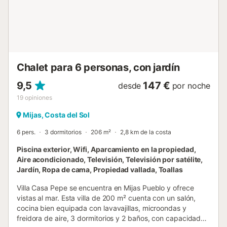
propiedades rurales imaginativas su especialidad. El
diseño se caracteriza por la generosidad de los espacios,
la calidad de la luz y el confort, la conciencia de las
necesidades humanas de practicidad e intimidad, y la
integración del rico mundo natural, las plantas y los
jardines interiores que unen los interiores con el cálido
Chalet para 6 personas, con jardín
clima del mund...
9,5
147 €
desde
por noche
19
opiniones
Mijas, Costa del Sol
6 pers.
3 dormitorios
206 m²
2,8 km de la costa
Piscina exterior, Wifi, Aparcamiento en la propiedad,
Aire acondicionado, Televisión, Televisión por satélite,
Jardín, Ropa de cama, Propiedad vallada, Toallas
Villa Casa Pepe se encuentra en Mijas Pueblo y ofrece
vistas al mar. Esta villa de 200 m² cuenta con un salón,
cocina bien equipada con lavavajillas, microondas y
freidora de aire, 3 dormitorios y 2 baños, con capacidad