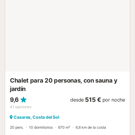
aparcamiento compartido en el recinto está disponible
junto a la casa para vuestra comodidad. La costa está a
solo 8 minutos en coche, facilitando las visitas a la playa.
No se permiten eventos en la propiedad. La finca presenta
un encantador diseño rústico con un amplio salón y cocina
abierta en la planta baja. El tercer dormitorio se encuentra
en una zona independiente con entrada propia, baño
privado y sala de estar con cocina americana. En la planta
superior hay una gran sala de relax adicional con acceso al
balcón y vistas panorámicas. - Toallas para la
playa/piscina Pagos 6,00 € por persona...
Chalet para 20 personas, con sauna y
jardín
9,6
515 €
desde
por noche
41
opiniones
Casares, Costa del Sol
20 pers.
10 dormitorios
670 m²
6,6 km de la costa