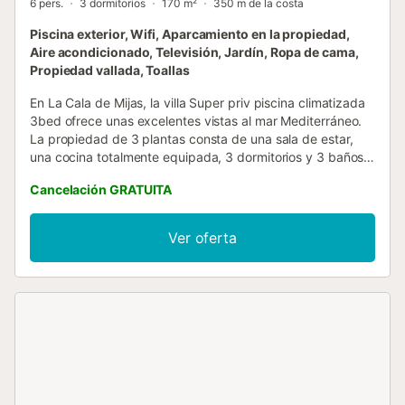
6 pers.
3 dormitorios
170 m²
350 m de la costa
Piscina exterior, Wifi, Aparcamiento en la propiedad,
Aire acondicionado, Televisión, Jardín, Ropa de cama,
Propiedad vallada, Toallas
En La Cala de Mijas, la villa Super priv piscina climatizada
3bed ofrece unas excelentes vistas al mar Mediterráneo.
La propiedad de 3 plantas consta de una sala de estar,
una cocina totalmente equipada, 3 dormitorios y 3 baños y
por lo tanto puede acomodar a 6 personas. Los servicios
Cancelación GRATUITA
adicionales incluyen Wi-Fi de alta velocidad (apto para
videollamadas) con un espacio de trabajo dedicado para
hacer videollamadas, una smart TV con servicios de
Ver oferta
streaming, aire acondicionado, un ventilador, una lavadora,
así como una secadora. También hay una trona y 2 cunas.
Este alquiler vacacional dispone de un espacio exterior
privado con piscina climatizada, jardín, terraza, balcón,
barbacoa y ducha exterior. Ideal para relajarse y disfrutar
del aire libre. Hay conexiones de transporte público a poca
distancia y una pista de tenis a 15 minutos a pie. Hay una
plaza de aparcamiento disponible en la propiedad y hay
aparcamiento gratuito disponible en la calle. No se