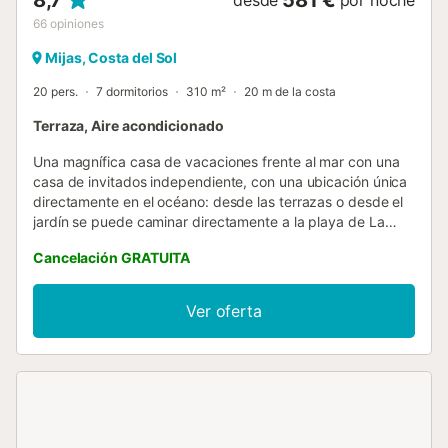
8,7
581 €
desde
por noche
66
opiniones
Mijas, Costa del Sol
20 pers.
7 dormitorios
310 m²
20 m de la costa
Terraza, Aire acondicionado
Una magnífica casa de vacaciones frente al mar con una
casa de invitados independiente, con una ubicación única
directamente en el océano: desde las terrazas o desde el
jardín se puede caminar directamente a la playa de La
Cala de Mijas. La casa de invitados solo está separada de
Cancelación GRATUITA
la casa principal por una pequeña calle. El jardín vallado es
completamente privado, un paraíso tropical con
plataneros, hibiscos y parras. El patio ofrece sombra y
Ver oferta
protección contra el viento: incluso en invierno suele hacer
un calor agradable. La sala de invierno es una sala de
estar muy relajante, con grandes y cómodos cojines; el
lugar perfecto para disfrutar de la maravillosa vista al mar,
quizás con una copa de vino y su música favorita. Esta
espaciosa y cómoda casa de vacaciones de siete
habitaciones con casa de invitados es muy adecuada para