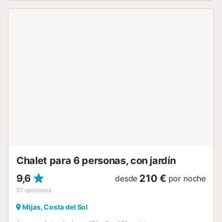
comedor. El salón proporciona acceso a la cocina
independiente y al pasillo que conduce a los dormitorios. El
dormitorio principal está equipado con una cama de
matrimonio, mientras que los otros dos cuentan con dos
camas individuales cada uno. Un cuarto de baño con
bañera completa la distribución de la vivienda. En la zona
exterior, podrás disfrutar de sabrosas comidas al fresco,
gracias al comedor al aire libre ubicado en el porche.
Desde aquí, unos escalones conducen a la piscina privada,
proporcionada con vistas impresionantes al valle. Incluso
podrás relajarte en las tumbonas que rodean la piscina y
disfrutar del sol todo el tiempo que quieras. El acceso a la
casa es posible a través de un carril de tierra de 4 km....
Chalet para 6 personas, con jardín
9,6
210 €
desde
por noche
57
opiniones
Mijas, Costa del Sol