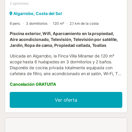
2
opiniones
Algarrobo, Costa del Sol
6 pers.
3 dormitorios
120 m²
2,1 km de la costa
Piscina exterior, Wifi, Aparcamiento en la propiedad,
Aire acondicionado, Televisión, Televisión por satélite,
Jardín, Ropa de cama, Propiedad vallada, Toallas
Ubicada en Algarrobo, la Finca Villa Miramar de 120 m²
acoge hasta 6 huéspedes en 3 dormitorios y 2 baños.
Disponéis de cocina privada totalmente equipada con
cafetera de filtro, aire acondicionado en el salón, Wi-Fi, TV,
ventilador y lavadora. Para familias, hay cuna, trona y
Cancelación GRATUITA
toallas de playa a vuestra disposición. Disfrutad del jardín
privado con plantas exóticas, zonas de sol y sombra
durante todo el día. La piscina exterior privada es ideal
Ver oferta
para refrescarse, y las terrazas cubiertas y descubiertas,
el balcón, la barbacoa privada y la ducha exterior ofrecen
espacios perfectos para relajaros al aire libre. Desde la
propiedad tendréis vistas al mar y vistas panorámicas a
plantaciones de aguacates y el paisaje circundante. El