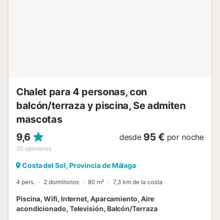
varias familias con niños. La ubicación frente a la playa y la
casa cuidadosamente amueblada hacen de este un
destino de vacaciones excepcional y deseable. Por
razones de seguridad la casa no se arrendará a grupos de
jovenes Organizar fiestas de estudiantes, fiestas de
despedida y botellones están prohibidos en esta vivienda
Esta casa de vacaciones está disponible sólo para fines
recreativos. Las reservas en nombre de empresas serán
canceladas y se cobrarán posibles gastos de anulación...
Chalet para 4 personas, con
balcón/terraza y piscina, Se admiten
mascotas
9,6
95 €
desde
por noche
20
opiniones
Costa del Sol, Provincia de Málaga
4 pers.
2 dormitorios
80 m²
7,3 km de la costa
Piscina, Wifi, Internet, Aparcamiento, Aire
acondicionado, Televisión, Balcón/Terraza