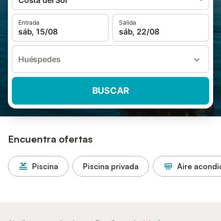
Costa del Sol
Entrada
Salida
sáb, 15/08
sáb, 22/08
Huéspedes
BUSCAR
Encuentra ofertas
Piscina
Piscina privada
Aire acond