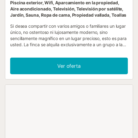
Piscina exterior, Wifi, Aparcamiento en la propiedad,
Aire acondicionado, Televisión, Televisión por satélite,
Jardín, Sauna, Ropa de cama, Propiedad vallada, Toallas
Si desea compartir con varios amigos o familiares un lugar
único, no ostentoso ni lujosamente moderno, sino
sencillamente magnífico en un lugar precioso, esto es para
usted. La finca se alquila exclusivamente a un grupo a la
vez. Así que cada grupo disfrutará de ABSOLUTA
PRIVACIDAD de todos los terrenos, jardines, piscinas,
aparcamientos... Repartidos en una enorme finca de
Ver oferta
18.000 m² con abundantes jardines, grandes extensiones
de césped bien cuidado y dos piscinas (una climatizable
durante los meses de primavera y otoño), la propiedad son
en total nueve dormitorios se distribuyen entre no menos
de cinco casas. Puede ver la distribución de la finca en la
galería de imágenes. La casa principal (Cortijo) tiene una
gran cocina rural y comedor donde todos pueden reunirse
para compartir las comidas, mientras que siempre
disfrutando de la opción del espacio y la privacidad de su
propio alojamiento independiente tanto como usted desea.
La hacienda andaluza es una especie de obra maestra
discreta, la antigua casa de un arquitecto que hizo de las