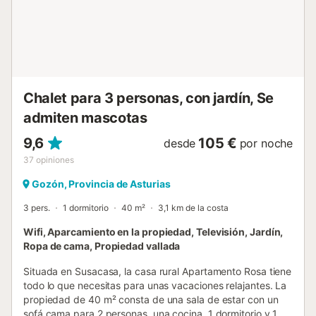
ofrece un cómodo sistema de auto check-in. Se
proporciona cambio de ropa de cama después de varias
noches de estancia. Se alquilan varios vehículos....
Chalet para 3 personas, con jardín, Se
admiten mascotas
9,6
105 €
desde
por noche
37
opiniones
Gozón, Provincia de Asturias
3 pers.
1 dormitorio
40 m²
3,1 km de la costa
Wifi, Aparcamiento en la propiedad, Televisión, Jardín,
Ropa de cama, Propiedad vallada
Situada en Susacasa, la casa rural Apartamento Rosa tiene
todo lo que necesitas para unas vacaciones relajantes. La
propiedad de 40 m² consta de una sala de estar con un
sofá cama para 2 personas, una cocina, 1 dormitorio y 1