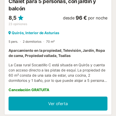
Chalet para 5 personas, con jardín y
balcón
8,5
96 €
desde
por noche
23
opiniones
Quirós, Interior de Asturias
5 pers.
2 dormitorios
70 m²
Aparcamiento en la propiedad, Televisión, Jardín, Ropa
de cama, Propiedad vallada, Toallas
La Casa rural Socastillo C está situada en Quirós y cuenta
con acceso directo a las pistas de esquí. La propiedad de
60 m² consta de una sala de estar, una cocina, 2
dormitorios y 1 baño, por lo que puede alojar a 5 personas.
Los servicios adicionales incluyen televisión y lavadora.
Cancelación GRATUITA
Este alquiler de vacaciones dispone de un espacio exterior
privado con jardín, terraza cubierta, balcón y barbacoa.
hay 2 plazas de parking disponibles en la propiedad. Se
Ver oferta
permite un máximo de 2 mascotas. No se permite fumar ni
celebrar eventos. Este inmueble no dispone de aire