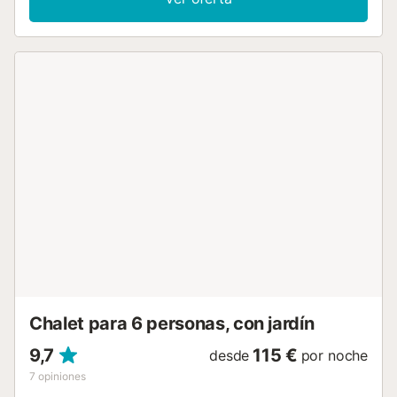
jardín y barbacoa. Hay una plaza de aparcamiento
disponible en el recinto. Se permite un máximo de 2
mascotas. No se permite fumar ni celebrar eventos. Este
inmueble no dispone de aire acondicionado y Wi-Fi.
Materiales sostenibles se han utilizado en el aislamiento en
esta propiedad....
Chalet para 6 personas, con jardín
9,7
115 €
desde
por noche
7
opiniones