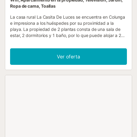
Ropa de cama, Toallas
La casa rural La Casita De Luces se encuentra en Colunga
e impresiona a los huéspedes por su proximidad a la
playa. La propiedad de 2 plantas consta de una sala de
estar, 2 dormitorios y 1 baño, por lo que puede alojar a 2
personas. Los servicios adicionales incluyen Wi-Fi,
televisión y lavadora. También hay una cuna y una trona
disponibles. Disfrute de un espacio privado al aire libre en
Ver oferta
La casa rural con jardín, terraza y barbacoa. Hay
aparcamiento disponible en la propiedad y aparcamiento
gratuito disponible en la calle. Se permite una mascota. No
se permite fumar ni celebrar eventos. Este inmueble no
dispone de aire acondicionado....