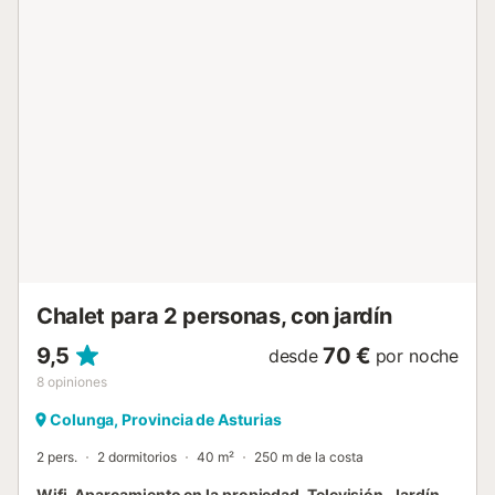
Chalet para 2 personas, con jardín
9,5
70 €
desde
por noche
8
opiniones
Colunga, Provincia de Asturias
2 pers.
2 dormitorios
40 m²
250 m de la costa
Wifi, Aparcamiento en la propiedad, Televisión, Jardín,