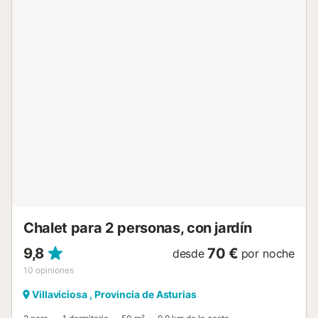
gratuito en la calle y 2 plazas de parking disponibles en el
garaje. Se permite un máximo de 2 mascotas. No se
permite fumar ni celebrar eventos. La calefacción está
disponible del 1 de septiembre al 31 de mayo....
Chalet para 2 personas, con jardín
9,8
70 €
desde
por noche
10
opiniones
Villaviciosa , Provincia de Asturias