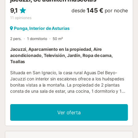
9,1
145 €
desde
por noche
11
opiniones
Ponga, Interior de Asturias
2 pers.
1 dormitorio
50 m²
Jacuzzi, Aparcamiento en la propiedad, Aire
acondicionado, Televisión, Jardín, Ropa de cama,
Toallas
Situada en San Ignacio, la casa rural Aguas Del Beyo-
Jacuzzi con interior sin escalones ofrece a los huéspedes
bonitas vistas a la montaña. La propiedad de 2 plantas
consta de una sala de estar, una cocina, 1 dormitorio y 1
baño, por lo que puede alojar a 2 personas. Los servicios
adicionales incluyen televisión, aire acondicionado y
lavadora. También hay una cuna disponible. Este
Ver oferta
alojamiento no ofrece: Wi-Fi. Esta propiedad ofrece una
zona exterior privada con bañera de hidromasaje, jardín y
barbacoa. Hay una plaza de aparcamiento disponible en el
recinto. Se permite un máximo de 2 mascotas. No se