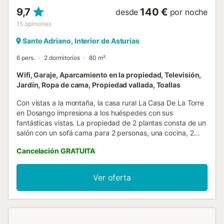
9,7
140 €
desde
por noche
15
opiniones
Santo Adriano, Interior de Asturias
6 pers.
2 dormitorios
80 m²
Wifi, Garaje, Aparcamiento en la propiedad, Televisión,
Jardín, Ropa de cama, Propiedad vallada, Toallas
Con vistas a la montaña, la casa rural La Casa De La Torre
en Dosango impresiona a los huéspedes con sus
fantásticas vistas. La propiedad de 2 plantas consta de un
salón con un sofá cama para 2 personas, una cocina, 2
dormitorios y 3 cuartos de baño, por lo que puede
Cancelación GRATUITA
acomodar a 6 personas. Los servicios adicionales incluyen
Wi-Fi con un espacio de trabajo dedicado para la oficina
en casa, una televisión, así como una lavadora. También
Ver oferta
hay una cuna disponible. Este alojamiento no ofrece: aire
acondicionado. Este alquiler de vacaciones cuenta con un
jardín privado, dos terrazas abiertas, una terraza cubierta,
una barbacoa y un parque infantil. Hay 2 plazas de
parking disponibles en la propiedad, hay aparcamiento