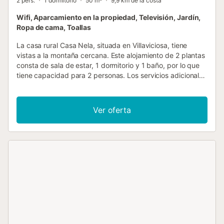
2 pers.
1 dormitorio
50 m²
9,9 km de la costa
Wifi, Aparcamiento en la propiedad, Televisión, Jardín,
Ropa de cama, Toallas
La casa rural Casa Nela, situada en Villaviciosa, tiene
vistas a la montaña cercana. Este alojamiento de 2 plantas
consta de sala de estar, 1 dormitorio y 1 baño, por lo que
tiene capacidad para 2 personas. Los servicios adicionales
incluyen conexión Wi-Fi y televisión. También hay una
cuna y una trona disponibles. Este alojamiento no dispone
de: aire acondicionado. Esta acogedora casa rural ofrece
Ver oferta
un espacio privado al aire libre con jardín, terraza
descubierta, terraza cubierta y barbacoa. La casa rural
está situada en una zona muy tranquila, ofreciendo un
retiro apacible en contacto con la naturaleza. Diferentes
playas se encuentran a menos de 20 minutos en coche. A
sólo 7 minutos a pie de la propiedad, los huéspedes
pueden disfrutar de una espectacular zona recreativa con
vistas tanto a La Mar como a los Picos de Europa. Hay una
plaza de aparcamiento disponible en el recinto. Las
familias con niños son bienvenidas. No se permiten
mascotas, fumar ni celebrar eventos. Este establecimiento