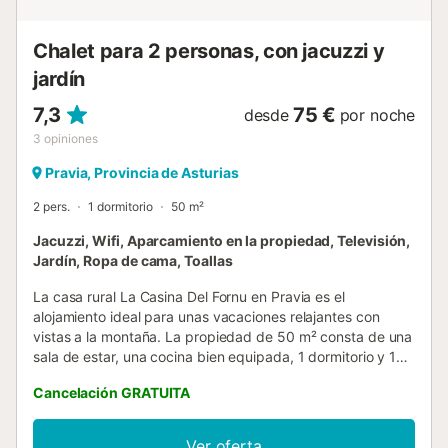
Chalet para 2 personas, con jacuzzi y
jardín
7,3
75 €
desde
por noche
3
opiniones
Pravia, Provincia de Asturias
2 pers.
1 dormitorio
50 m²
Jacuzzi, Wifi, Aparcamiento en la propiedad, Televisión,
Jardín, Ropa de cama, Toallas
La casa rural La Casina Del Fornu en Pravia es el
alojamiento ideal para unas vacaciones relajantes con
vistas a la montaña. La propiedad de 50 m² consta de una
sala de estar, una cocina bien equipada, 1 dormitorio y 1
baño, por lo que puede alojar a 2 personas. Los servicios
Cancelación GRATUITA
adicionales incluyen una smart TV con servicios de
streaming, así como una lavadora. Esta propiedad ofrece
una zona exterior privada con bañera de hidromasaje,
Ver oferta