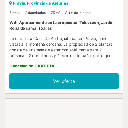
Pravia, Provincia de Asturias
6 pers.
2 dormitorios
75 m²
3 km de la costa
Wifi, Aparcamiento en la propiedad, Televisión, Jardín,
Ropa de cama, Toallas
La casa rural Casa De Arriba, situada en Pravia, tiene
vistas a la montaña cercana. La propiedad de 2 plantas
consta de una sala de estar con sofá cama para 2
personas, 2 dormitorios y 2 cuartos de baño, por lo que
puede acomodar a 6 personas. Los servicios adicionales
Cancelación GRATUITA
incluyen Wi-Fi, televisión, lavadora, así como libros y
juguetes para niños. También hay una cuna y una trona
disponibles. Este alojamiento no dispone de: aire
Ver oferta
acondicionado. Este alquiler vacacional dispone de un
espacio exterior privado con jardín y barbacoa. Hay una
plaza de aparcamiento disponible en el recinto. No se
permiten mascotas, fumar ni celebrar eventos. Cambio
gratuito de toallas cada 3-4 días. Las estancias superiores
a 7 noches incluyen limpieza del alojamiento y cambio
gratuito de ropa de cama (excepto cocina)....