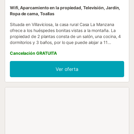
Wifi, Aparcamiento en la propiedad, Televisión, Jardín,
Ropa de cama, Toallas
Situada en Villaviciosa, la casa rural Casa La Manzana
ofrece a los huéspedes bonitas vistas a la montaña. La
propiedad de 2 plantas consta de un salón, una cocina, 4
dormitorios y 3 baños, por lo que puede alojar a 11
personas. Los servicios adicionales incluyen Wi-Fi con un
Cancelación GRATUITA
espacio de trabajo dedicado para la oficina en casa, una
televisión, así como una lavadora. También hay 2 cunas
disponibles. Este alojamiento no ofrece: aire
Ver oferta
acondicionado. Este alquiler de vacaciones ofrece un
espacio privado al aire libre con jardín, terraza
descubierta, terraza cubierta, balcón y barbacoa, ideal
para disfrutar del aire libre y comer al aire libre. La
propiedad está ubicada en una zona residencial con
maravillosas vistas a la ría de Villaviciosa. La playa de
Rodiles está a 7 km. Hay 3 plazas de aparcamiento
disponibles en la propiedad y hay aparcamiento gratuito
disponible en la calle. No se permiten mascotas, fumar ni
celebrar eventos....