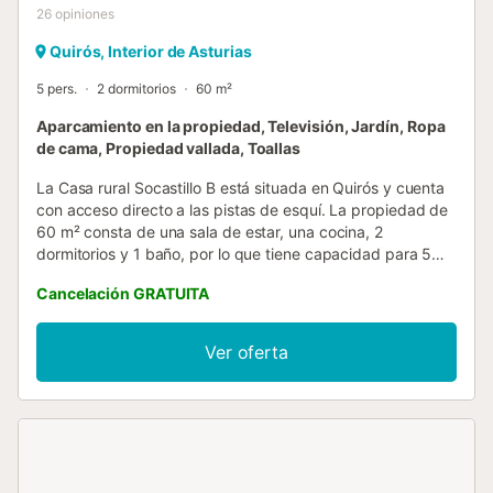
26
opiniones
Quirós, Interior de Asturias
5 pers.
2 dormitorios
60 m²
Aparcamiento en la propiedad, Televisión, Jardín, Ropa
de cama, Propiedad vallada, Toallas
La Casa rural Socastillo B está situada en Quirós y cuenta
con acceso directo a las pistas de esquí. La propiedad de
60 m² consta de una sala de estar, una cocina, 2
dormitorios y 1 baño, por lo que tiene capacidad para 5
personas. Los servicios adicionales incluyen televisión y
Cancelación GRATUITA
lavadora. Este alquiler vacacional cuenta con un espacio
exterior privado con jardín y barbacoa. hay 2 plazas de
parking disponibles en la propiedad. Se permite un
Ver oferta
máximo de 2 mascotas. No se permite fumar ni celebrar
eventos. Este inmueble no dispone de aire acondicionado
y Wi-Fi....