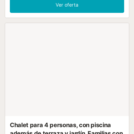
disponible. Este alquiler vacacional ofrece una zona
Ver oferta
exterior privada con jardín, terraza descubierta, balcón y
barbacoa. Hay una plaza de aparcamiento disponible en el
recinto. No se permiten mascotas, fumar ni celebrar
eventos. Este inmueble no dispone de aire acondicionado.
Se proporcionan bicicletas....
Chalet para 4 personas, con piscina
además de terraza y jardín, Familias con