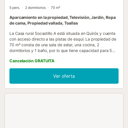
5 pers.
2 dormitorios
70 m²
Aparcamiento en la propiedad, Televisión, Jardín, Ropa
de cama, Propiedad vallada, Toallas
La Casa rural Socastillo A está situada en Quirós y cuenta
con acceso directo a las pistas de esquí. La propiedad de
70 m² consta de una sala de estar, una cocina, 2
dormitorios y 1 baño, por lo que tiene capacidad para 5
personas. Los servicios adicionales incluyen televisión y
Cancelación GRATUITA
lavadora. Este establecimiento dispone de una zona
exterior privada con jardín, terraza cubierta, balcón y
barbacoa. Hay una plaza de aparcamiento disponible en la
Ver oferta
propiedad. Se permite un máximo de 2 mascotas. No se
permite fumar ni celebrar eventos. Este inmueble no
dispone de aire acondicionado y Wi-Fi....