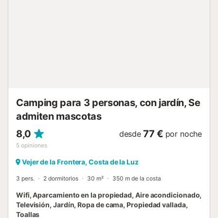
disponible. La propiedad ofrece productos hechos a
manos/de cosecha propia. Este alquiler cuenta con
características de ahorro de luz y agua. Tenga en cuenta
que puede haber regulaciones gubernamentales sobre el
agua en vigor en el momento de su visita, lo que puede
afectar el uso de la piscina, el riego del jardín o limitar el
uso del agua del grifo....
Camping para 3 personas, con jardín, Se
admiten mascotas
8,0
77 €
desde
por noche
5
opiniones
Vejer de la Frontera, Costa de la Luz
3 pers.
2 dormitorios
30 m²
350 m de la costa
Wifi, Aparcamiento en la propiedad, Aire acondicionado,
Televisión, Jardín, Ropa de cama, Propiedad vallada,
Toallas