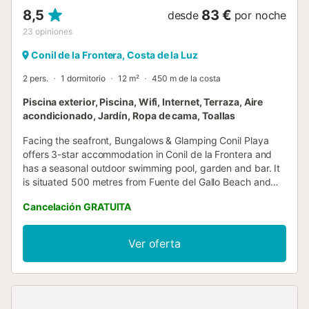
8,5
83 €
desde
por noche
23
opiniones
Conil de la Frontera, Costa de la Luz
2 pers.
1 dormitorio
12 m²
450 m de la costa
Piscina exterior, Piscina, Wifi, Internet, Terraza, Aire
acondicionado, Jardín, Ropa de cama, Toallas
Facing the seafront, Bungalows & Glamping Conil Playa
offers 3-star accommodation in Conil de la Frontera and
has a seasonal outdoor swimming pool, garden and bar. It
is situated 500 metres from Fuente del Gallo Beach and
provides a minimarket....
Cancelación GRATUITA
Ver oferta