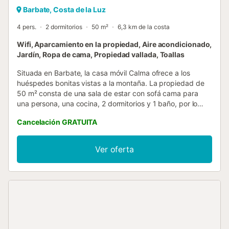
Barbate, Costa de la Luz
4 pers.
2 dormitorios
50 m²
6,3 km de la costa
Wifi, Aparcamiento en la propiedad, Aire acondicionado,
Jardín, Ropa de cama, Propiedad vallada, Toallas
Situada en Barbate, la casa móvil Calma ofrece a los
huéspedes bonitas vistas a la montaña. La propiedad de
50 m² consta de una sala de estar con sofá cama para
una persona, una cocina, 2 dormitorios y 1 baño, por lo
que puede alojar a 4 personas. Los servicios adicionales
Cancelación GRATUITA
incluyen Wi-Fi con un espacio de trabajo dedicado para la
oficina en casa, aire acondicionado en la sala de estar, así
como un ventilador. Este alquiler vacacional ofrece un
Ver oferta
espacio privado al aire libre con jardín, barbacoa y ducha
exterior. Los huéspedes también pueden disfrutar de una
zona exterior compartida con terraza cubierta. El anfitrión
sugiere visitar Vejer de la Frontera, Baelo Claudia y la playa
de Bolonia, la playa del Faro de Trafalgar, Zahora y la
playa del Retín. Hay una plaza de aparcamiento disponible
en el recinto. Se permite una mascota. No se permite
fumar ni celebrar eventos. Hay servicio de cuidado infantil