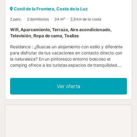
Conil de la Frontera, Costa de la Luz
2 pers.
2 dormitorios
34 m²
2,9 km de la costa
Wifi, Aparcamiento, Terraza, Aire acondicionado,
Televisión, Ropa de cama, Toallas
Residence : ¿Buscas un alojamiento con estilo y diferente
para disfrutar de tus vacaciones en contacto directo con
la naturaleza? En un pintoresco entorno boscoso el
camping ofrece a los turistas espacios de tranquilidad.
Tenemos todo lo que necesitas para disfrutar tus
vacaciones, relajarte y desconectar. Vivienda :
GeneralZonasSuperficie total (m2) : 34SituaciónCerca de
Ver oferta
piscina Vercampaña AnimalesAnimales: aceptadosPerro de
primera clase prohibidoPerro de 2a categoría
prohibidoHabitaciones & Ropa de camaHabitaciones
separadas : 2Habitaciones separadasCama 1 persona :
2Dimensiones: 90 x 190Habitaciones separadasCama 2
personas : 1Dimensiones: 140 x 200Ropa de camaCamas
hechas a la llegadaHojas: suministradasPillows:
providedDuvets: providedProtectores de