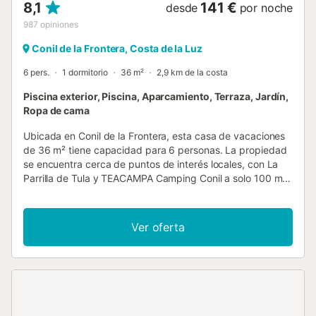
8,1
141 €
desde
por noche
987
opiniones
Conil de la Frontera, Costa de la Luz
6 pers.
1 dormitorio
36 m²
2,9 km de la costa
Piscina exterior, Piscina, Aparcamiento, Terraza, Jardín,
Ropa de cama
Ubicada en Conil de la Frontera, esta casa de vacaciones
de 36 m² tiene capacidad para 6 personas. La propiedad
se encuentra cerca de puntos de interés locales, con La
Parrilla de Tula y TEACAMPA Camping Conil a solo 100 m,
mientras que la playa y el centro de la ciudad están a 3
km. El interior cuenta con un dormitorio con cama de
matrimonio y un baño, complementado con suelos de
Ver oferta
parqué y cafetera. Los huéspedes tienen acceso a un
baño compartido, y la propiedad proporciona un perchero
y ropa de cama para una estancia práctica. La distribución
está pensada para familias, y la política de no fumar se
aplica en todas las instalaciones. En el exterior, encontrará
un jardín y una terraza con mobiliario, una zona de picnic y