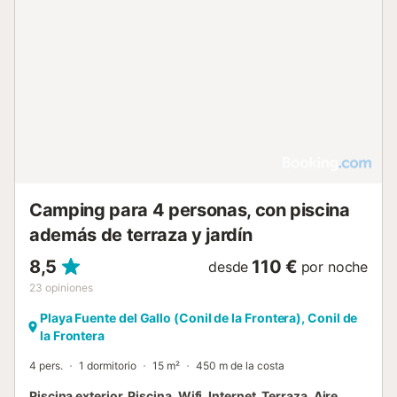
materiaCocinaCocina : 1Equipo de cocinaPlacas
vitrocerámicas: 1Microondas : 1Agua fríaAgua calienteSink:
1Refrigerador / Congelador : 1Placas de cocina : 2 luces :
1Cafetera: 1Tostador: 1estanciaServicios de saludBaños :
1PrivadoDuchaLavaboRopa de baño: proporcionadaWC:
1separado del bañoEquipo de interiorInstalación
térmicaCalefacciónElectricalAire acondicionadoEquipo
multimediaTelevisióngratisWifi CollectivegratisEquipo
eléctricoEuropean takeEquipo externoTerraza :
1cubiertoMuebles de jardínMesa de jardínMesa de
picnicSillas de jardín Características del alquiler vacacional
: Acceso a la playa : 4 km Acceso desactivado acces...
Camping para 4 personas, con piscina
además de terraza y jardín
8,5
110 €
desde
por noche
23
opiniones
Playa Fuente del Gallo (Conil de la Frontera), Conil de
la Frontera
4 pers.
1 dormitorio
15 m²
450 m de la costa
Piscina exterior, Piscina, Wifi, Internet, Terraza, Aire