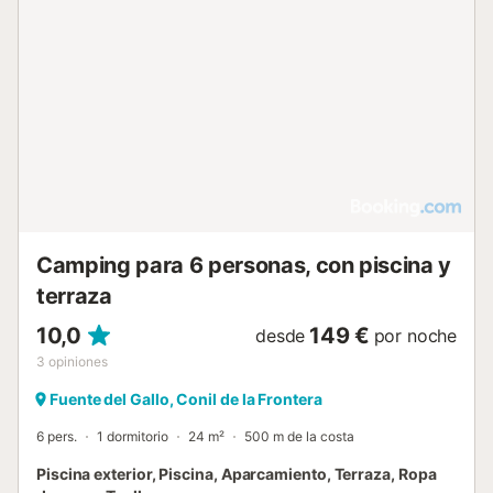
tumbonas. Hay una piscina exterior de temporada
disponible, y la propiedad incluye un restaurante, un
minimercado y una cafetería en el recinto. Se dispone de
aparcamiento en la propiedad y se admiten mascotas.
Para las actividades, se ofrece alquiler de bicicletas y una
pista de tenis, y el mostrador de información turística
puede ayudarle con sus planes. Se respetan las horas de
silencio para garantizar un entorno tranquilo, y la
propiedad ofrece vistas al jardín....
Camping para 6 personas, con piscina y
terraza
10,0
149 €
desde
por noche
3
opiniones
Fuente del Gallo, Conil de la Frontera
6 pers.
1 dormitorio
24 m²
500 m de la costa
Piscina exterior, Piscina, Aparcamiento, Terraza, Ropa