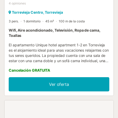
4
opiniones
Torrevieja Centro, Torrevieja
3 pers.
1 dormitorio
45 m²
100 m de la costa
Wifi, Aire acondicionado, Televisión, Ropa de cama,
Toallas
El apartamento Unique hotel apartment 1-2 en Torrevieja
es el alojamiento ideal para unas vacaciones relajantes con
tus seres queridos. La propiedad cuenta con una sala de
estar con una cama doble y un sofá cama individual, una
cocina y 1 baño, con capacidad para 3 personas. Entre los
Cancelación GRATUITA
servicios adicionales se incluyen Wi-Fi, televisión y aire
acondicionado. También hay 2 cunas disponibles para los
huéspedes. El apartamento dispone de un balcón privado,
Ver oferta
perfecto para relajarse por la noche. No se permiten
mascotas, fumar ni celebrar eventos....