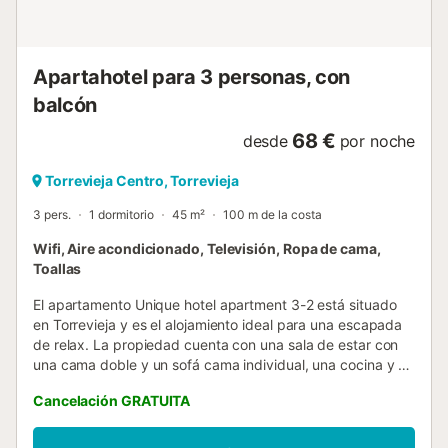
videovigilancia en zonas comunes como azotea, entrada y
pasillos. Servicio de limpieza disponible con coste
adicional....
Apartahotel para 3 personas, con
balcón
68 €
desde
por noche
Torrevieja Centro, Torrevieja
3 pers.
1 dormitorio
45 m²
100 m de la costa
Wifi, Aire acondicionado, Televisión, Ropa de cama,
Toallas
El apartamento Unique hotel apartment 3-2 está situado
en Torrevieja y es el alojamiento ideal para una escapada
de relax. La propiedad cuenta con una sala de estar con
una cama doble y un sofá cama individual, una cocina y 1
baño, con capacidad para 3 personas. Los servicios
Cancelación GRATUITA
adicionales incluyen Wi-Fi, televisión y aire acondicionado.
También hay 2 cunas disponibles. Este apartamento
dispone de un balcón privado para relajarse por la noche.