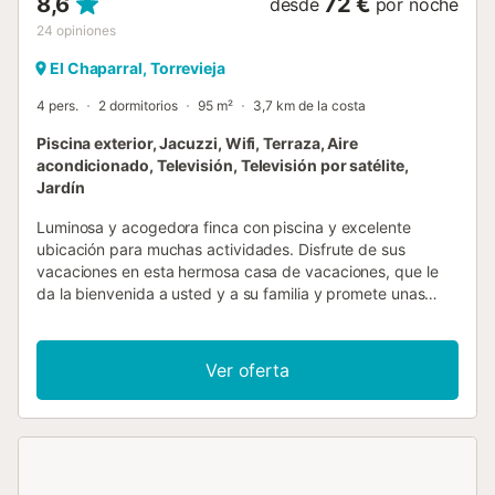
8,6
72 €
desde
por noche
24
opiniones
El Chaparral, Torrevieja
4 pers.
2 dormitorios
95 m²
3,7 km de la costa
Piscina exterior, Jacuzzi, Wifi, Terraza, Aire
acondicionado, Televisión, Televisión por satélite,
Jardín
Luminosa y acogedora finca con piscina y excelente
ubicación para muchas actividades. Disfrute de sus
vacaciones en esta hermosa casa de vacaciones, que le
da la bienvenida a usted y a su familia y promete unas
vacaciones sin preocupaciones con un toque
mediterráneo. En la casa, puede ponerse cómodo en el
salón junto a la estufa de leña o relajarse en el jardín con
Ver oferta
una gran terraza junto a la piscina. Por la noche,
acomódese en una de las terrazas, haga una barbacoa y
disfrute del clima ideal. Una atracción especial es la
piscina de hidromasaje al aire libre. Esta gran casa de
vacaciones se encuentra en El Chaparral, con buena
infraestructura y conexiones de autobús a Torrevieja. El