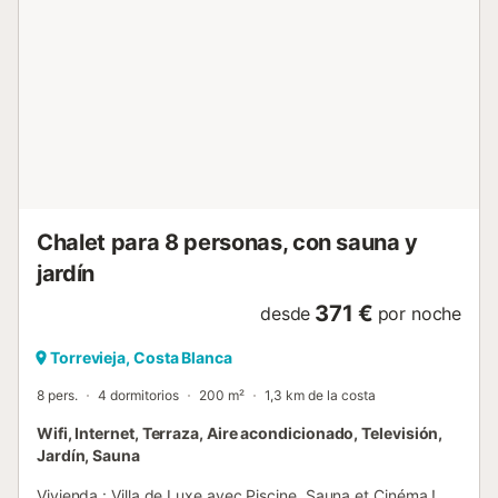
naturel "Parque natural de las Lagunas de La Mata y
Torrevieja", 9 km de l'hôpital "Hospital Universitario de
Torrevieja", 11 km du parc naturel "Parque Reina Sofía", 15
km du domaine de Golf "La Marquesa Golf", 15 km du
domaine de Golf "Villamartin Golf", 25 km des thermes
"Thalasia Costa De Murcia", 27 km du domaine de Golf
"Las Colinas Golf & Country Club", 28 km du parc
d'attractions "Pola Park", 42 km de l'aéroport "Aeropuerto
Alicante", 47 km de la gare "Estación de Alicante-
Terminal", 48 km de la ville "Alicante", 64 k...
Chalet para 8 personas, con sauna y
jardín
371 €
desde
por noche
Torrevieja, Costa Blanca
8 pers.
4 dormitorios
200 m²
1,3 km de la costa
Wifi, Internet, Terraza, Aire acondicionado, Televisión,
Jardín, Sauna
Vivienda : Villa de Luxe avec Piscine, Sauna et Cinéma !