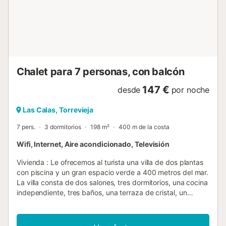
Chalet para 7 personas, con balcón
147 €
desde
por noche
Las Calas, Torrevieja
7 pers.
3 dormitorios
198 m²
400 m de la costa
Wifi, Internet, Aire acondicionado, Televisión
Vivienda : Le ofrecemos al turista una villa de dos plantas
con piscina y un gran espacio verde a 400 metros del mar.
La villa consta de dos salones, tres dormitorios, una cocina
independiente, tres baños, una terraza de cristal, un
balcón, dos solariums. La casa tiene todo lo que necesita
para vivir y entretenerse: muebles, electrodomésticos
(incluyendo cafetera), platos, sábanas y toallas. Aire