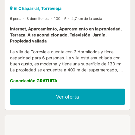
El Chaparral, Torrevieja
6 pers.
3 dormitorios
130 m²
4,7 km de la costa
Internet, Aparcamiento, Aparcamiento en la propiedad,
Terraza, Aire acondicionado, Televisión, Jardín,
Propiedad vallada
La villa de Torrevieja cuenta con 3 dormitorios y tiene
capacidad para 6 personas. La villa está amueblada con
buen gusto, es moderna y tiene una superficie de 130 m².
La propiedad se encuentra a 400 m del supermercado, a
500 m del restaurante, a 2 km de la ciudad, a 5 km del
Cancelación GRATUITA
campo de golf, a 6 km de la playa de arena de Playa de
Naufragos, a 40 km del aeropuerto de Alicante y a 60 km
del aeropuerto de Murcia. La casa está situada en un
Ver oferta
barrio acogedor cerca del mar. El alojamiento está
equipado con lo siguiente: jardín, muebles de jardín, jardín
vallado, terraza de 100 m², lavadora, barbacoa, plancha,
internet (Wi-Fi), secador de pelo, balcón, calefacción
central, aire acondicionado en toda la casa, piscina
privada de agua salada, aparcamiento cubierto en el