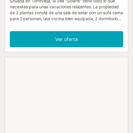
Situada en Torrevieja, la villa "Solaris" tiene todo lo que
necesitas para unas vacaciones relajantes. La propiedad
de 2 plantas consta de una sala de estar con un sofá cama
para 2 personas, una cocina bien equipada, 2 dormitorios
y 1 baño y por lo tanto puede acomodar a 6 personas. Los
servicios adicionales incluyen Wi-Fi, televisión, aire
acondicionado, calefacción y lavadora. La villa ofrece un
Ver oferta
espacio privado al aire libre con terraza descubierta,
terraza cubierta y balcón. Los huéspedes también tienen
acceso a una piscina compartida. La propiedad está
ubicada justo al lado de una parada de autobús con
conexiones al centro de la ciudad y Punta Prima. Todos los
servicios esenciales y una serie de bares se puede llegar a
pie. Hay aparcamiento gratuito en la calle. Se admiten
familias con niños. No se permiten mascotas, fumar ni
celebrar eventos. Por favor, evite ruidos innecesarios entre
las 11 de la noche y las 7 de la mañana. Recuerde cerrar
todas las puertas y ventanas antes de salir y apagar todos
los electrodomésticos (excepto el frigorífico). Notifique
inmediatamente cualquier desperfecto. Hay bicicletas
disponibles....