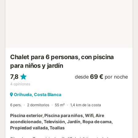
986m. Distancia a pie/en coche al supermercado más
cercano: 1,21km. Distancia a pie/en coche a la playa:
2,6km Playa del Acequion. Distancia al aeropuerto:
59,6km Aeropuerto de Alicante. Hay aparcamiento
gratuito disponible en la calle. Se admiten animales de
compañía bajo petición. El Wi-Fi es apto para hacer
videollamadas. Un espacio dedicado para la oficina en
casa está disponible. La propiedad no tiene escalones en
el acceso y en e...
Chalet para 6 personas, con piscina
para niños y jardín
7,8
69 €
desde
por noche
4
opiniones
Orihuela, Costa Blanca
6 pers.
2 dormitorios
55 m²
1,4 km de la costa
Piscina exterior, Piscina para niños, Wifi, Aire
acondicionado, Televisión, Jardín, Ropa de cama,
Propiedad vallada, Toallas