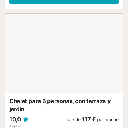
matrimonio, y un tercero con cama King Size y baño
propio. Tres baños completos con ducha. Fuera Piscina
privada, jardín, terraza, barbacoa y mobiliario exterior: el
plan perfecto para cenas al aire libre y tardes de relax.
Comodidades Wifi · aire acondicionado · calefacción ·
lavadora · parking · ropa de cama y toallas incluidas ·
secador · plancha · limpieza profesional y equipamiento de
seguridad completo. La zona En El Chaparral, con playas,
mercados, restaurantes y rincones con encanto de la
Costa Blanca a pocos minutos. Tu hogar lejos de casa en
la Costa Blanca. Si causa daños a la propiedad durante su
estancia, es posible que deba pagar de acuerdo con la
política de daños a la propiedad de YourRentals....
Chalet para 6 personas, con terraza y
jardín
10,0
117 €
desde
por noche
1
opinión