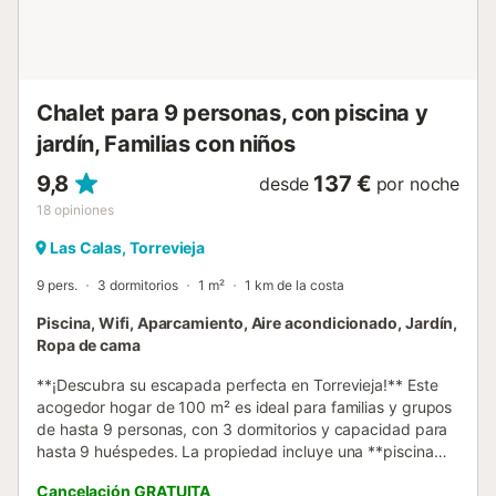
1000 euros....
Chalet para 9 personas, con piscina y
jardín, Familias con niños
9,8
137 €
desde
por noche
18
opiniones
Las Calas, Torrevieja
9 pers.
3 dormitorios
1 m²
1 km de la costa
Piscina, Wifi, Aparcamiento, Aire acondicionado, Jardín,
Ropa de cama
**¡Descubra su escapada perfecta en Torrevieja!** Este
acogedor hogar de 100 m² es ideal para familias y grupos
de hasta 9 personas, con 3 dormitorios y capacidad para
hasta 9 huéspedes. La propiedad incluye una **piscina
privada de 3x5 metros**, perfecta para relajarse bajo el
Cancelación GRATUITA
sol de la Costa Blanca. Su espaciosa **terraza de 350