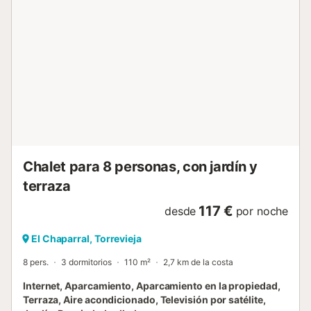
mismo edificio, 2 ventiladores, 1 televisor. En la cocina
abierta con placa vitrocerámica se proporcionan:
frigorífico, microondas, horno, congelador, lavavajillas,
vajilla/cubiertos, utensilios de cocina, cafetera, tostadora,
hervidor de agua y exprimidor. FAMILIA...
Chalet para 8 personas, con jardín y
terraza
117 €
desde
por noche
El Chaparral, Torrevieja
8 pers.
3 dormitorios
110 m²
2,7 km de la costa
Internet, Aparcamiento, Aparcamiento en la propiedad,
Terraza, Aire acondicionado, Televisión por satélite,