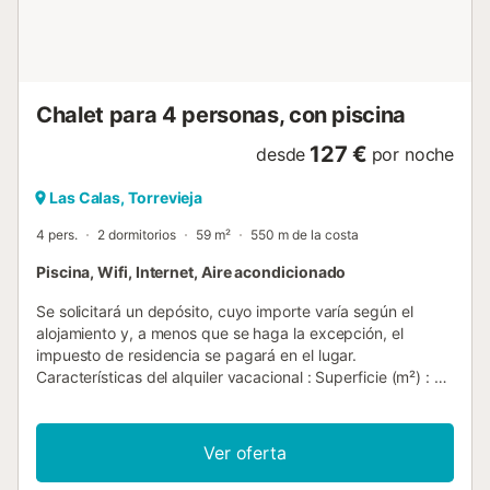
noruego) y radio. La cocina independiente con
vitrocerámica está totalmente equipada con frigorífico,
microondas, horno, cong...
Chalet para 4 personas, con piscina
127 €
desde
por noche
Las Calas, Torrevieja
4 pers.
2 dormitorios
59 m²
550 m de la costa
Piscina, Wifi, Internet, Aire acondicionado
Se solicitará un depósito, cuyo importe varía según el
alojamiento y, a menos que se haga la excepción, el
impuesto de residencia se pagará en el lugar.
Características del alquiler vacacional : Superficie (m²) : 59
Número de habitaciones : 2 Número de estrellas
Calefacción Aire acondicionado Congelador Lavadora
Horno micro ondas piscina comunitaria Mascotas no
Ver oferta
permitidas Horno Secadora de ropa Acceso a Internet
Inalámbrico Refrigerador Cafetera Pava tabla de planchar