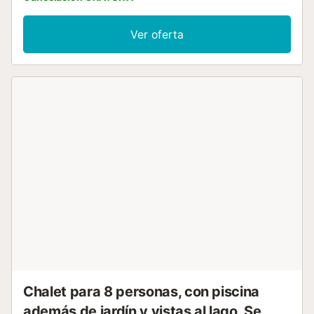
m²** y **jardín vallado** le invitan a disfrutar del aire libre,
con mobiliario de jardín y barbacoa incluidos. En el interior,
Ver oferta
el hogar está totalmente equipado con todas las
comodidades: una cocina de concepto abierto...
Chalet para 8 personas, con piscina
además de jardín y vistas al lago, Se