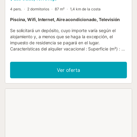
4 pers.
2 dormitorios
87 m²
1,4 km de la costa
Piscina, Wifi, Internet, Aire acondicionado, Televisión
Se solicitará un depósito, cuyo importe varía según el
alojamiento y, a menos que se haga la excepción, el
impuesto de residencia se pagará en el lugar.
Características del alquiler vacacional : Superficie (m²) : 87
Número de habitaciones : 2 Número de estrellas
Calefacción Aire acondicionado Congelador Lavadora
Horno micro ondas piscina comunitaria Televisión
Ver oferta
Mascotas no permitidas Horno Chimenea Lava-vajillas
Acceso a Internet Inalámbrico Secador de pelo
Refrigerador Cafetera Pava tabla de planchar y plancha
Número de baño : 1...