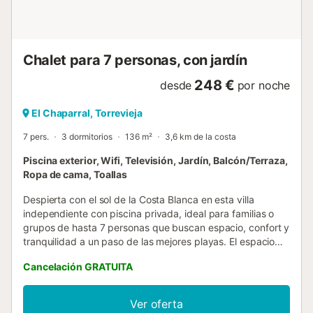
Chalet para 7 personas, con jardín
248 €
desde
por noche
El Chaparral, Torrevieja
7 pers.
3 dormitorios
136 m²
3,6 km de la costa
Piscina exterior, Wifi, Televisión, Jardín, Balcón/Terraza,
Ropa de cama, Toallas
Despierta con el sol de la Costa Blanca en esta villa
independiente con piscina privada, ideal para familias o
grupos de hasta 7 personas que buscan espacio, confort y
tranquilidad a un paso de las mejores playas. El espacio
Salón-cocina de concepto abierto totalmente equipado
Cancelación GRATUITA
(cafetera, lavavajillas, horno, microondas) que se abre a
una zona de estar con sofá, TV y comedor para 6. Tres
dormitorios amplios: principal con cama de matrimonio y
Ver oferta
sofá cama y baño en suite, un segundo con cama de