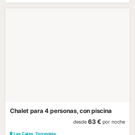
y plancha Número de baño : 1...
Chalet para 4 personas, con piscina
63 €
desde
por noche
Las Calas, Torrevieja