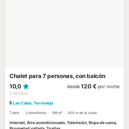
parque acuático es una gran atracción para toda la familia,
y no sólo para los niños. El parque natural con su hermoso
lago salado también está a poca distancia y le permite
admirar flamencos en libertad. Por supuesto, las cercanas
playas de arena prometen un gran baño para completar
sus vacaciones....
Chalet para 7 personas, con balcón
10,0
120 €
desde
por noche
2
opiniones
Las Calas, Torrevieja
7 pers.
3 dormitorios
198 m²
400 m de la costa
Internet, Aire acondicionado, Televisión, Ropa de cama,
Propiedad vallada, Toallas