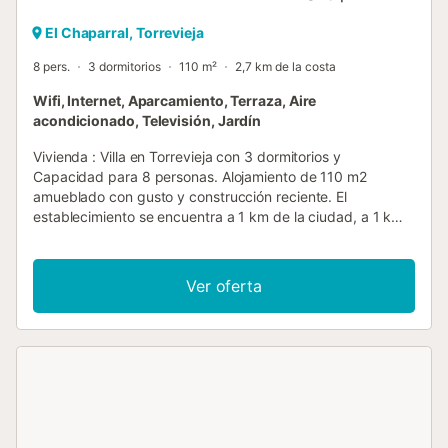
El Chaparral, Torrevieja
8 pers.
3 dormitorios
110 m²
2,7 km de la costa
Wifi, Internet, Aparcamiento, Terraza, Aire
acondicionado, Televisión, Jardín
Vivienda : Villa en Torrevieja con 3 dormitorios y
Capacidad para 8 personas. Alojamiento de 110 m2
amueblado con gusto y construcción reciente. El
establecimiento se encuentra a 1 km de la ciudad, a 1 km
del restaurante, a 2 km del supermercado, a 5 km del
campo de golf, a 6 km de la playa de arena "Playa
Naufragos", a 35 km del aeropuerto "Alicante", a 55 km
Ver oferta
del aeropuerto "Murcia" y se encuentra en una zona ideal
para familias y cerca del mar. Dispone de jardín, muebles
de jardín, cerca, 50 m2 de terraza, lavadora, barbacoa,
plancha, conexión a internet (wifi), secador de pelo,
calefacción central, aire acondicionado en todo el
alojamiento, piscina privada, parking exterior mismo
edificio, 1 TV, tv vía satélite (Idiomas: español, inglés,
alemán, holandés, francés, ruso, sueco, noruego). La