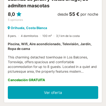
admiten mascotas
8,0
55 €
desde
por noche
5
opiniones
Orihuela, Costa Blanca
8 pers.
4 dormitorios
100 m²
3,1 km de la costa
Piscina, Wifi, Aire acondicionado, Televisión, Jardín,
Ropa de cama
This charming detached townhouse in Los Balcones,
Torrevieja, offers spacious and comfortable
accommodation for up to 8 guests. Located in a quiet and
picturesque area, the property features modern
architecture and all the amenities needed for an
Cancelación GRATUITA
unforgettable stay. Key features: Capacity for 8 guests:
With 4 bedrooms and spaces designed for comfort, this
home is ideal for large groups or families wanting to enjoy
Ver oferta
a relaxing holiday together. Community pool: Take a dip
and cool off in the community pool, perfect for sunny days
and creating unforgettable memories with friends and