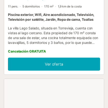
11 pers.
5 dormitorios
170 m²
1,9 km de la costa
Piscina exterior, Wifi, Aire acondicionado, Televisión,
Televisión por satélite, Jardín, Ropa de cama, Toallas
La villa Lago Salado, situada en Torrevieja, cuenta con
vistas al lago cercano. Esta propiedad de 170 m² consta
de una sala de estar, una cocina totalmente equipada con
lavavajillas, 5 dormitorios y 3 baños, por lo que puede
alojar a 11 personas. Los servicios adicionales incluyen Wi-
Cancelación GRATUITA
Fi de alta velocidad con un espacio de trabajo dedicado
para la oficina en casa, aire acondicionado, una lavadora,
televisión por satélite, así como libros y juguetes para
Ver oferta
niños. También hay disponibles 2 tronas y 2 cunas para
bebés. Su zona exterior privada incluye una piscina, un
jardín, mobiliario de jardín, una terraza descubierta, una
barbacoa, un parque infantil y una ducha exterior. Métase
en su piscina para pasar una tarde de diversión en familia
mientras disfruta de las relajantes vistas al lago. Distancia
a pie/en coche al restaurante más cercano: 913m.
Distancia a pie/en coche a la cafetería más cercana:
1,03km. Distancia a pie/en coche al bar más cercano: