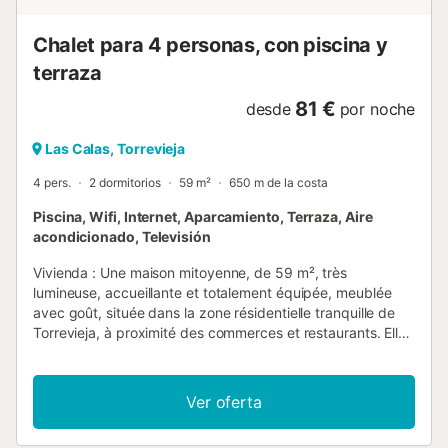
Chalet para 4 personas, con piscina y
terraza
81 €
desde
por noche
Las Calas, Torrevieja
4 pers.
2 dormitorios
59 m²
650 m de la costa
Piscina, Wifi, Internet, Aparcamiento, Terraza, Aire
acondicionado, Televisión
Vivienda : Une maison mitoyenne, de 59 m², très
lumineuse, accueillante et totalement équipée, meublée
avec goût, située dans la zone résidentielle tranquille de
Torrevieja, à proximité des commerces et restaurants. Elle
dispose de 2 chambres (toutes deux avec lits doubles) et
la capacité maximale est de 4 personnes. La résidence
dispose d'une piscine commune ouverte toute l'année.
Ver oferta
Idéale pour les familles et les couples. La maison dispose
d'une grande terrasse vitrée, vous trouverez également