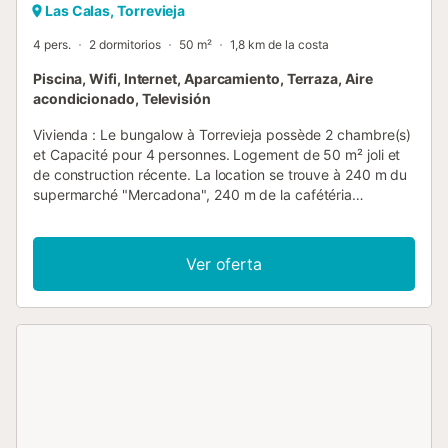
Las Calas, Torrevieja
4 pers.
2 dormitorios
50 m²
1,8 km de la costa
Piscina, Wifi, Internet, Aparcamiento, Terraza, Aire
acondicionado, Televisión
Vivienda : Le bungalow à Torrevieja possède 2 chambre(s)
et Capacité pour 4 personnes. Logement de 50 m² joli et
de construction récente. La location se trouve à 240 m du
supermarché "Mercadona", 240 m de la cafétéria
"Cafeteria La Terraza", 280 m du supermarché
"Supermercado mamper", 1 km du supermarché "Lidl", 1
km de l'hôpital "Hospital Quirónsalud Torrevieja", 1 km du
Ver oferta
restaurant "Sunshine Japanese Restaurant", 2 km du
restaurant "Restaurante Pomodoro", 2 km du parc
aquatique "Aquapark Torrevieja", 2 km de la plage de
sable "Playa La Mata", 3 km de la ville "Torrevieja centro",
3 km de la plage de sable "Playa de los Locos", 3 km de la
gare routière "Estacion Autobuses de Torrevieja", 4 km du
parc d'attractions "Feria Torrevieja", 4 km de la ville "La
Mata", 4 km du lac "Lago Rojo", 5 km du parc naturel
"Laguna Salada de la Mata, Alicante", 6 km du parc