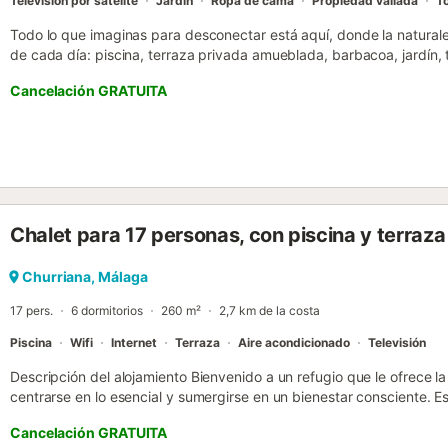
Televisión por satélite
Jardín
Ropa de cama
Propiedad vallada
To
Todo lo que imaginas para desconectar está aquí, donde la naturale
de cada día: piscina, terraza privada amueblada, barbacoa, jardín, te
aparcamiento privado y aire acondicionado (frío/calor). A solo 7 mi
Cancelación GRATUITA
minutos del centro histórico. Situada en un rincón tranquilo en la la
Málaga ciudad, entre mangos, aguacates y aroma mediterráneo, se
parece ir más despacio. Despierta con el canto de los pájaros, des
si tu día será de piscina, playa, naturaleza o cultura. Su ubicación of
naturaleza, playa y ciudad: descanso y aventura. Esta finca agríco
casas en alquiler, independientes y en espacios diferentes, además 
su propia terraza privada amueblada para garantizar privacidad. Pod
Chalet para 17 personas, con piscina y terraza
tenis compartidas con esas dos casas. La casa está pensada para di
dormitorios, un baño con ducha y capacidad para cuatro personas, i
cocina totalmente equipada y abierta al salón crea un espacio cáli
Churriana, Málaga
pulgadas, canal satélite y todas las comodidades modernas para un
17 pers.
6 dormitorios
260 m²
2,7 km de la costa
Piscina
Wifi
Internet
Terraza
Aire acondicionado
Televisión
Descripción del alojamiento Bienvenido a un refugio que le ofrece l
centrarse en lo esencial y sumergirse en un bienestar consciente. 
enclavada en un paisaje natural donde el tiempo parece haberse dete
Cancelación GRATUITA
de yoga, descansos espirituales o simplemente para aquellos que d