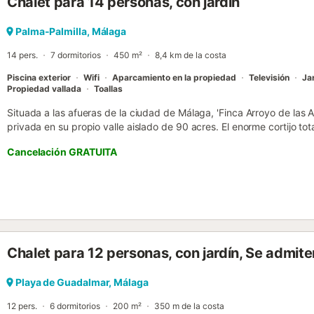
Chalet para 14 personas, con jardín
Aeropuerto de Málaga - Costa del Sol. Hay aparcamiento gratuito dis
está ubicada en una calle peatonal). No se permiten mascotas y las 
propietario es flexible con la hora de check-in/out si la propiedad 
Palma-Palmilla, Málaga
y alarmas. Las cámaras están desconectadas durante la estancia 
14 pers.
7 dormitorios
450 m²
8,4 km de la costa
pueden solicitar la activación de la cámara durante la re...
Piscina exterior
Wifi
Aparcamiento en la propiedad
Televisión
Ja
Propiedad vallada
Toallas
Situada a las afueras de la ciudad de Málaga, 'Finca Arroyo de las
privada en su propio valle aislado de 90 acres. El enorme cortijo t
histórica almazara, consta de un salón, una cocina totalmente equ
Cancelación GRATUITA
dormitorios y 5 baños, incluida la casita de campo con piscina, y e
pérgolas sombreadas. Hay una barbacoa de obra y una larga mesa 
al aire libre y una gran piscina (11x8m) y casita de campo de pisci
para 14 personas - más por acuerdo. Los servicios adicionales incl
videollamadas, televisión, equipo de música, tenis de mesa, varias 
También hay cunas y tronas disponibles....
Chalet para 12 personas, con jardín, Se admit
Playa de Guadalmar, Málaga
12 pers.
6 dormitorios
200 m²
350 m de la costa