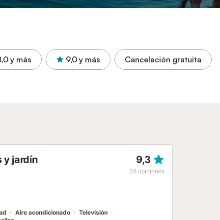
8,0
y más
9,0
y más
Cancelación gratuita
 y jardín
9,3
38
opiniones
dad
Aire acondicionado
Televisión