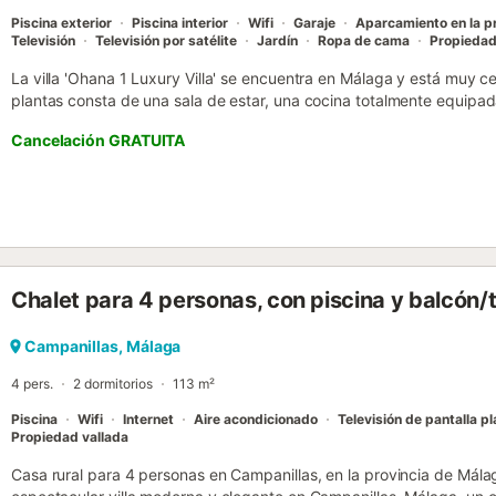
Piscina exterior
Piscina interior
Wifi
Garaje
Aparcamiento en la p
Televisión
Televisión por satélite
Jardín
Ropa de cama
Propiedad
La villa 'Ohana 1 Luxury Villa' se encuentra en Málaga y está muy c
plantas consta de una sala de estar, una cocina totalmente equipad
alojar a 10 personas. Los servicios disponibles incluyen Wi-Fi de al
Cancelación GRATUITA
dedicado para el teletrabajo, aire acondicionado centralizado, una 
de streaming y una selección de libros y juguetes para niños. Tamb
trona. Lo más destacado de la villa es su zona exterior privada con
por un suplemento), un jardín, una terraza descubierta, una barbac
huéspedes tienen acceso a una terraza cubierta compartida. La zo
cerrar con persianas de cristal. La villa está convenientemente situ
tarda sólo 5 minutos para llegar a la zona de servicios locales con
Chalet para 4 personas, con piscina y balcón/
y restaurantes a pie. El aeropuerto más cercano está a menos de 10 
aparcamiento disponible en la propiedad y 3 en un garaje. Hay apar
calle. Las familias con niños son bienvenidas. Se admiten animales 
Campanillas, Málaga
apto para hacer videollamadas. Las fiestas no están permitidas. Se 
4 pers.
2 dormitorios
113 m²
Piscina
Wifi
Internet
Aire acondicionado
Televisión de pantalla p
Propiedad vallada
Casa rural para 4 personas en Campanillas, en la provincia de Mála