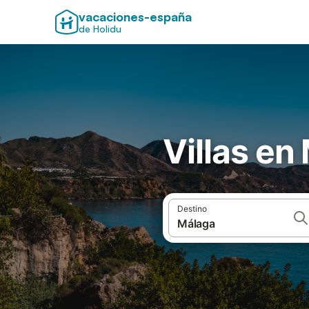
vacaciones-españa
de Holidu
Villas en
Destino