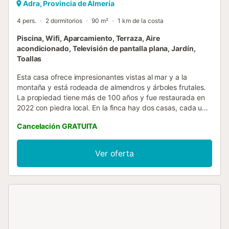
Adra, Provincia de Almería
4 pers.
2 dormitorios
90 m²
1 km de la costa
Piscina, Wifi, Aparcamiento, Terraza, Aire
acondicionado, Televisión de pantalla plana, Jardín,
Toallas
Esta casa ofrece impresionantes vistas al mar y a la
montaña y está rodeada de almendros y árboles frutales.
La propiedad tiene más de 100 años y fue restaurada en
2022 con piedra local. En la finca hay dos casas, cada una
tiene su propia entrada privada. Se encuentra en un
Cancelación GRATUITA
entorno idílico, ideal para la práctica de deportes al aire
libre ya tan solo 10 minutos de las playas más bonitas de la
zona. La ciudad más cercana está a unos minutos en auto
Ver oferta
y encontrarás muchas tiendas, restaurantes y servicios
excelentes. Para los amantes de la naturaleza, el cercano
Parque Natural de Punta Entinas-Sabinar es una visita
obligada. Desde el punto de vista culinario, la región de
Adra también tiene mucho que ofrecer. Comience el día en
su propia terraza o porche exterior de aproximadamente
60 m² y disfrute al máximo de las magníficas vistas al mar