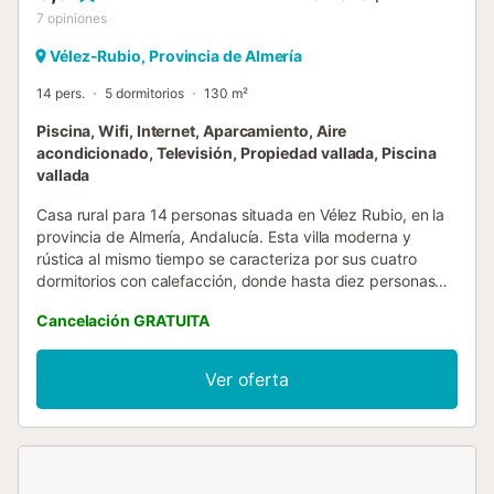
7
opiniones
Vélez-Rubio, Provincia de Almería
14 pers.
5 dormitorios
130 m²
Piscina, Wifi, Internet, Aparcamiento, Aire
acondicionado, Televisión, Propiedad vallada, Piscina
vallada
Casa rural para 14 personas situada en Vélez Rubio, en la
provincia de Almería, Andalucía. Esta villa moderna y
rústica al mismo tiempo se caracteriza por sus cuatro
dormitorios con calefacción, donde hasta diez personas
pueden descansar y disfrutar de unas merecidas
Cancelación GRATUITA
vacaciones. Tres de los dormitorios disponen de una cama
doble, uno de los cuales cuenta también con un cuarto de
baño con plato de ducha. El cuarto dormitorio dispone de
Ver oferta
una cama de matrimonio y dos camas individuales. La villa
también cuenta con otro cuarto de baño con plato de
ducha para compartir entre los huéspedes de este
alojamiento. La zona común se divide entre un espacioso
salón comedor con una enorme chimenea y una cocina