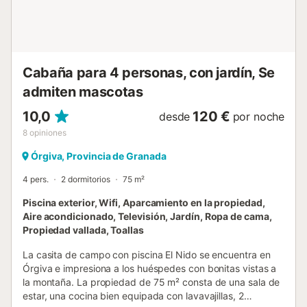
perros del propietario en las zonas exteriores compartidas,
como el jardín y la piscina. Se ofrecen varios servicios de
bienestar disponibles por un suplemento, como masajes,
sauna de infrarrojos con sillones de masaje para 2
personas, sesiones reductoras, cabina de vapor con
Cabaña para 4 personas, con jardín, Se
progra...
admiten mascotas
10,0
120 €
desde
por noche
8
opiniones
Órgiva, Provincia de Granada
4 pers.
2 dormitorios
75 m²
Piscina exterior, Wifi, Aparcamiento en la propiedad,
Aire acondicionado, Televisión, Jardín, Ropa de cama,
Propiedad vallada, Toallas
La casita de campo con piscina El Nido se encuentra en
Órgiva e impresiona a los huéspedes con bonitas vistas a
la montaña. La propiedad de 75 m² consta de una sala de
estar, una cocina bien equipada con lavavajillas, 2