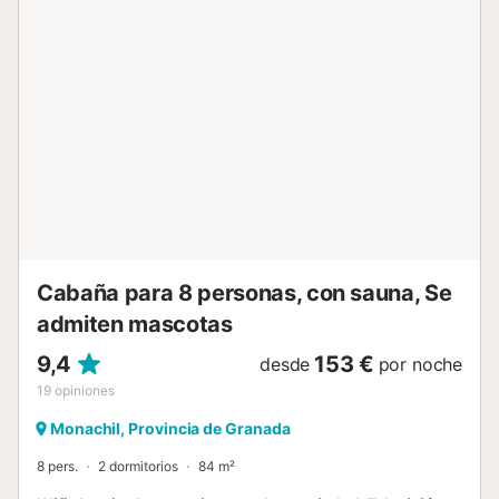
americana completamente equipada. Cuenta con una sala
cerrada con spa con un cargo extra de 120€ Además,
cuenta con una cabaña que puede acoger a más
huéspedes, contando también con televisión para hacer la
estancia más cómoda. La zona exterior completamente
vallada acoge una fantástica piscina privada, la cual
ofrecerá inolvidables momentos de desconexión a todos
los huéspedes de la villa. Los árboles que rodean la piscina
garantizan la privacidad que necesita para relajarse. El
enorme porche cubierto le reparará de los cálidos rayos
del sol andaluz. Usted se despertará frente a asombrosas
vistas hacia el Mahimón y la Sierra de María, a unos 1000
metros por encima del nivel del mar. El...
Cabaña para 8 personas, con sauna, Se
admiten mascotas
9,4
153 €
desde
por noche
19
opiniones
Monachil, Provincia de Granada
8 pers.
2 dormitorios
84 m²