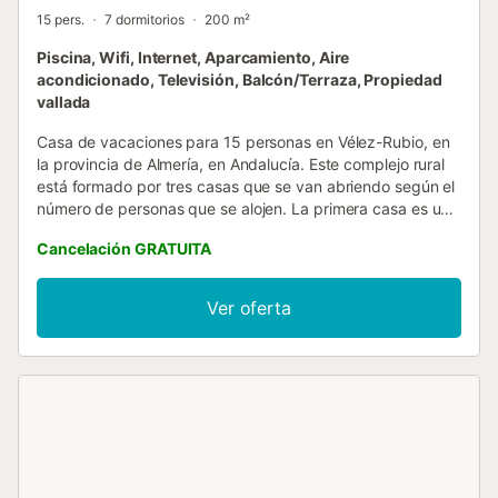
15 pers.
7 dormitorios
200 m²
Piscina, Wifi, Internet, Aparcamiento, Aire
acondicionado, Televisión, Balcón/Terraza, Propiedad
vallada
Casa de vacaciones para 15 personas en Vélez-Rubio, en
la provincia de Almería, en Andalucía. Este complejo rural
está formado por tres casas que se van abriendo según el
número de personas que se alojen. La primera casa es una
cabaña de dos plantas para 7 personas, de manera que la
Cancelación GRATUITA
planta baja presenta un salón, una cocina estilo americana,
un cuarto de baño con plato de ducha y un dormitorio con
cama de matrimonio. En la primera planta hay dos zonas
Ver oferta
abuhardilladas, una con una cama de matrimonio y otra
con una cama de matrimonio y una cama individual. La
segunda casa es una cabaña de dos plantas para 6
personas, que se distribuye igual que la otra cabaña pero
sin incluir la cama individual. La tercera casa es una
vivienda de obra que consta de un salón con todas las
comodidades, una cocina estilo americana, es decir,
abierta al salón y completamente equipada, un dormitorio
con una cama de matrimonio y un cuarto de baño con