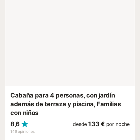
piscina climatizada (abierta de mayo a octubre), jardín,
muebles de jardín, terraza abierta, barbacoa y ducha
exterior. Disfrutad de una tarde en la piscina en familia
mientras contempláis las vistas a la montaña. Hay un bar
básico de pueblo a poca distancia a pie de la finca, y los
restaurantes más cercanos están en Cortes de la Frontera,
a unos 5 km. En el pueblo encontraréis un pequeño
supermercado para compras básicas y uno más grande en
Cortes de la Frontera. La playa de Sabinillas está a 41,9
km. El aeropuerto de Gibraltar está a 75,2 km y el de
Málaga a 132 km. Hay aparcamiento cubierto gratuito en
la propiedad. No se admiten mascotas. La propiedad tiene
interior sin e...
Cabaña para 4 personas, con jardín
además de terraza y piscina, Familias
con niños
8,6
133 €
desde
por noche
146
opiniones