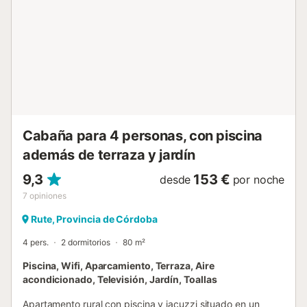
personas. Hay una nueva línea de autobuses en los
alrededores de la propiedad. Hay aparcamiento
disponible. Se admiten mascotas (máximo 3 perros de
tamaño mediano, si se solicita con antelación). La ropa de
cama y las toallas están incluidas en el precio....
Cabaña para 4 personas, con piscina
además de terraza y jardín
9,3
153 €
desde
por noche
7
opiniones
Rute, Provincia de Córdoba
4 pers.
2 dormitorios
80 m²
Piscina, Wifi, Aparcamiento, Terraza, Aire
acondicionado, Televisión, Jardín, Toallas
Apartamento rural con piscina y jacuzzi situado en un