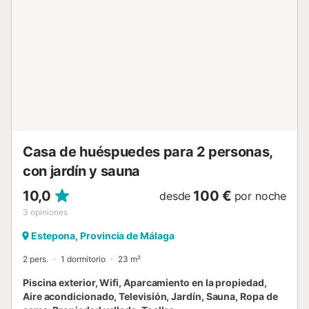
da la libertad de disfrutar del desayuno en pijama o
continuar una buena conversación hasta la madrugada sin
tener que preocuparte por la hora de cierre del bar.
Prepara comidas gourmet con ingredientes locales frescos
en tu propia cocina y aprovecha la ¡tu propia piscina para
hacer tantos cañonazos como quieras!, es decir, podrás
disfrutar de total privacidad en tu hogar lejos del hogar....
Casa de huéspuedes para 2 personas,
con jardín y sauna
10,0
100 €
desde
por noche
3
opiniones
Estepona, Provincia de Málaga
2 pers.
1 dormitorio
23 m²
Piscina exterior, Wifi, Aparcamiento en la propiedad,
Aire acondicionado, Televisión, Jardín, Sauna, Ropa de