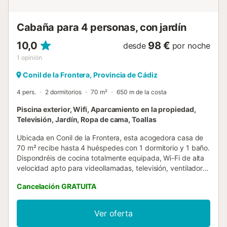
Cabaña para 4 personas, con jardín
10,0
98 €
desde
por noche
1
opinión
Conil de la Frontera, Provincia de Cádiz
4 pers.
2 dormitorios
70 m²
650 m de la costa
Piscina exterior, Wifi, Aparcamiento en la propiedad,
Televisión, Jardín, Ropa de cama, Toallas
Ubicada en Conil de la Frontera, esta acogedora casa de
70 m² recibe hasta 4 huéspedes con 1 dormitorio y 1 baño.
Dispondréis de cocina totalmente equipada, Wi-Fi de alta
velocidad apto para videollamadas, televisión, ventilador,
lavadora y espacio de trabajo exclusivo para vuestra
Cancelación GRATUITA
comodidad. Para familias, hay cuna y trona disponibles.
Disfrutad del jardín privado y la terraza cubierta, ideales
para comidas al aire libre con barbacoa privada. La
Ver oferta
piscina exterior privada y la ducha exterior ofrecen un plus