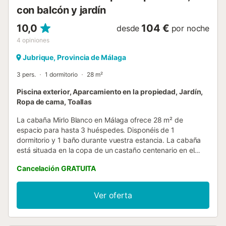
con balcón y jardín
10,0
104 €
desde
por noche
4
opiniones
Jubrique, Provincia de Málaga
3 pers.
1 dormitorio
28 m²
Piscina exterior, Aparcamiento en la propiedad, Jardín,
Ropa de cama, Toallas
La cabaña Mirlo Blanco en Málaga ofrece 28 m² de
espacio para hasta 3 huéspedes. Disponéis de 1
dormitorio y 1 baño durante vuestra estancia. La cabaña
está situada en la copa de un castaño centenario en el
Valle del Genal, brindando una experiencia única de casa
Cancelación GRATUITA
en el árbol. Tenéis a vuestra disposición una cocina
privada bien equipada. Entre las comodidades privadas se
incluyen ventilador, balcón, terraza descubierta y vistas a
Ver oferta
la montaña. Grandes ventanales ofrecen vistas
panorámicas al valle y la naturaleza circundante. Esta
ubicación elevada proporciona tranquilidad y una