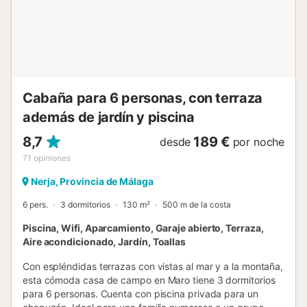
de esquí y alquiler de material de esquí se pueden
reservar con el anfitrión a través de la plataforma de
reservas....
Cabaña para 6 personas, con terraza
además de jardín y piscina
8,7
189 €
desde
por noche
71
opiniones
Nerja, Provincia de Málaga
6 pers.
3 dormitorios
130 m²
500 m de la costa
Piscina, Wifi, Aparcamiento, Garaje abierto, Terraza,
Aire acondicionado, Jardín, Toallas
Con espléndidas terrazas con vistas al mar y a la montaña,
esta cómoda casa de campo en Maro tiene 3 dormitorios
para 6 personas. Cuenta con piscina privada para un