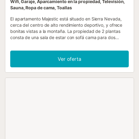
Wifi, Garaje, Aparcamiento en la propiedad, Televisión,
Sauna, Ropa de cama, Toallas
El apartamento Majestic está situado en Sierra Nevada,
cerca del centro de alto rendimiento deportivo, y ofrece
bonitas vistas a la montaña. La propiedad de 2 plantas
consta de una sala de estar con sofá cama para dos
personas, una cocina completamente equipada con
lavadora, 2 dormitorios y 1 baño, por lo que puede alojar
hasta 8 personas. Los servicios adicionales incluyen Wi-Fi
Ver oferta
y televisión. Además, hay una cabina de hidromasaje con
baño turco disponible para los huéspedes. El edificio
dispone de ascensor. Hay una plaza de aparcamiento
disponible en un garaje. Se permiten mascotas bajo
petición y conllevan un suplemento de limpieza, disponible
para un extra. No se permite fumar ni celebrar eventos. Se
ofrece servicio de transporte al aeropuerto disponible para
un extra. El edificio cuenta con sistema de grabación en la
entrada. Hay un cargador Tesla exclusivo para uso
privado, disponible bajo petición y sujeto a disponibilidad.
También se ofrece servicio de transporte en furgoneta a
pie de pista bajo petición previa y disponible para un
extra. Cuna y trona están disponibles bajo petición. Clases