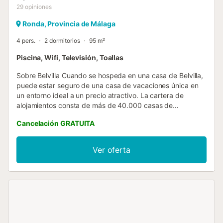
29
opiniones
Ronda, Provincia de Málaga
4 pers.
2 dormitorios
95 m²
Piscina, Wifi, Televisión, Toallas
Sobre Belvilla Cuando se hospeda en una casa de Belvilla,
puede estar seguro de una casa de vacaciones única en
un entorno ideal a un precio atractivo. La cartera de
alojamientos consta de más de 40.000 casas de
vacaciones en 20 países europeos. ¿Está interesado en
Cancelación GRATUITA
una escapada de fin de semana, unas vacaciones
deportivas de verano o invierno o simplemente un breve
descanso? ¿Prefieres la costa, el campo o la montaña? Sea
Ver oferta
cual sea su preferencia, hay una casa Belvilla para
satisfacer sus necesidades, desde una acogedora casa
rural para dos hasta un castillo lo suficientemente grande
para toda la familia, desde un apartamento en el corazón
de Roma hasta una cabaña en medio de la nada, desde un
simple casa del árbol a una lujosa villa de ensueño y de
cerca de casa al otro lado de Europa. Una casa Belvilla te