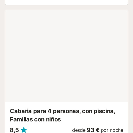
de confort durante vuestra estancia. Hay aparcamiento
tanto en la propiedad como en la calle. Se admiten hasta 2
mascotas y está permitido fumar en la casa. No se
permiten eventos. La propiedad cuenta con acceso sin
escalones para facilitar la movilidad....
Cabaña para 4 personas, con piscina,
Familias con niños
8,5
93 €
desde
por noche