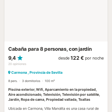
plato de ducha. La zona exterior de la casa es espaciosa y
dispone de varias opciones de ocio. Aquí se encuentra la
piscina, la cual está rodeada de una zona de césped para
hacer más cómoda su estancia. Hay una amplia zona de
aparcamiento, ya que la finca es grande. Además, también
dispone de una zona de barbacoa, donde los huéspedes
pueden estar y pasar el rato al aire libre o también jugando
al baloncesto gracias a la canasta que tiene próxima a una
casa....
Cabaña para 8 personas, con jardín
9,4
122 €
desde
por noche
20
opiniones
Carmona , Provincia de Sevilla
8 pers.
3 dormitorios
100 m²
Piscina exterior, Wifi, Aparcamiento en la propiedad,
Aire acondicionado, Televisión, Televisión por satélite,
Jardín, Ropa de cama, Propiedad vallada, Toallas
Ubicada en Carmona, Villa Manolita es una casa rural de