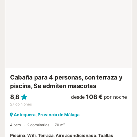
y las montañas. El complejo también alberga barbacoa,
zona exterior con plantas autóctonas y árboles frutales,
zona relax, bar (para preparar tus cócteles favoritos),
camas balinesas, solárium, piscina compartida cuando la
otra casa tiene huéspedes (con zona de poca profundidad
para niños), ducha exterior y parking para varios autos La
valla proporciona la privacidad deseada y los niños
pueden jugar sin preocupaciones en los columpios y el
tobogán. Con un Belvilla tiene aseguradas unas
vacaciones exitosas. Siempre hay un Belvilla que te hará
pasa...
Cabaña para 4 personas, con terraza y
piscina, Se admiten mascotas
8,8
108 €
desde
por noche
27
opiniones
Antequera, Provincia de Málaga
4 pers.
2 dormitorios
70 m²
Piscina, Wifi, Terraza, Aire acondicionado, Toallas