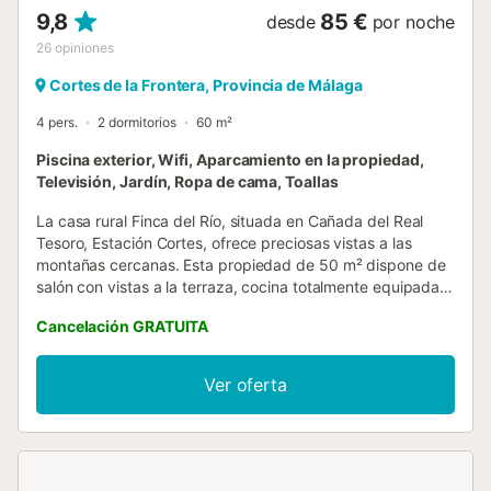
9,8
85 €
desde
por noche
26
opiniones
Cortes de la Frontera, Provincia de Málaga
4 pers.
2 dormitorios
60 m²
Piscina exterior, Wifi, Aparcamiento en la propiedad,
Televisión, Jardín, Ropa de cama, Toallas
La casa rural Finca del Río, situada en Cañada del Real
Tesoro, Estación Cortes, ofrece preciosas vistas a las
montañas cercanas. Esta propiedad de 50 m² dispone de
salón con vistas a la terraza, cocina totalmente equipada
con lavavajillas, dos dormitorios y un baño, con capacidad
Cancelación GRATUITA
para cuatro personas. Entre las comodidades adicionales
se incluyen Wi-Fi de alta velocidad (apto para
videollamadas), aire acondicionado en los dormitorios,
Ver oferta
lavadora, secadora y TV con consola de juegos y
reproductor de DVD. Bajo petición, hay cuna y trona
disponibles. El dormitorio 1 tiene dos camas individuales y
el dormitorio 2 una cama king size. El mayor atractivo de
este alojamiento es su zona exterior privada, que incluye