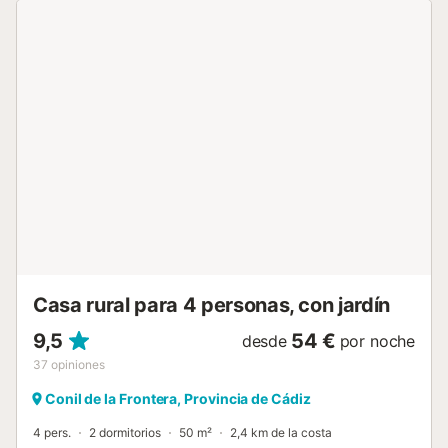
experiencia inesperada que sorprende a quienes
descubren este alojamiento tan especial. Podéis disfrutar
de la piscina exterior compartida desde mayo hasta
octubre, así como del jardín y de la finca ecológica de 7
hectáreas con castaños centenarios, alcornoques, terrazas
de cerezos y otros árboles frutales. La propiedad incluye
un huerto ecológico donde podéis vivir la experiencia de
las cosechas. Las cabañas se encuentran en Jubrique, un
pueblo de montaña en la serranía de Ronda, a 35 km tanto
de Estepona como de Ronda, aproximadamente a 50
minutos en coche. La cabaña está situada en la copa de
un majestuoso castaño centenario, dentro del entorno
natural protegido del Valle del Genal. Hay aparcamiento
disponible en la propiedad. No se permiten eventos. Los
anfitriones viven en la casa principal, a unos 1...
Casa rural para 4 personas, con jardín
9,5
54 €
desde
por noche
37
opiniones
Conil de la Frontera, Provincia de Cádiz
4 pers.
2 dormitorios
50 m²
2,4 km de la costa