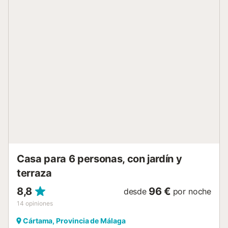
equipada con todo lo necesario: WiFI, calefacción y aire
acondicionado, asegurando una estancia agradable en
cualquier época del año. El alojamiento también cuenta
con aparcamiento exterior, importante aparcar de forma
adecuada para que los demás residentes puedan pasar
sin problema. La cocina equipada con electrodomésticos
de última generación, incluye nevera, microondas, horno,
congelador, lavavajillas y todos los utensilios necesarios.
Esta villa en Antequera es el lugar perfecto para aquellos
que buscan una escapada lujosa con amigos o familiares.
¡No duden en reservar! - Accede a este link para ver mejor
el alojamiento en vídeo: https://youtu.be/YnaYfKQn_MM?
si=EZZmItn2D6S0qRfT...
Casa para 6 personas, con jardín y
terraza
8,8
96 €
desde
por noche
14
opiniones
Cártama, Provincia de Málaga