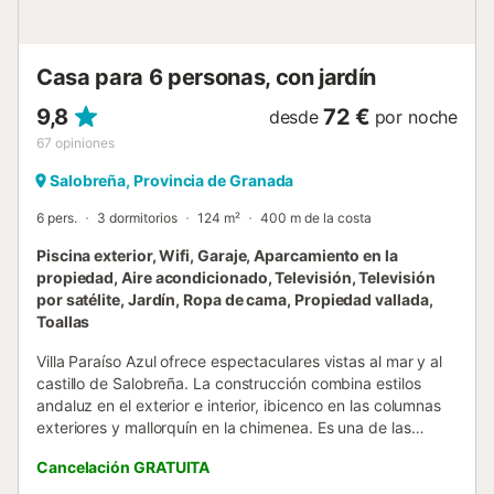
cuando haya luna llena, podrás contemplar el mar
directamente desde el balcón abierto, una experiencia
inolvidable que recordarás mucho después de que las
Casa para 6 personas, con jardín
vacaciones ha...
9,8
72 €
desde
por noche
67
opiniones
Salobreña, Provincia de Granada
6 pers.
3 dormitorios
124 m²
400 m de la costa
Piscina exterior, Wifi, Garaje, Aparcamiento en la
propiedad, Aire acondicionado, Televisión, Televisión
por satélite, Jardín, Ropa de cama, Propiedad vallada,
Toallas
Villa Paraíso Azul ofrece espectaculares vistas al mar y al
castillo de Salobreña. La construcción combina estilos
andaluz en el exterior e interior, ibicenco en las columnas
exteriores y mallorquín en la chimenea. Es una de las
pocas casas que aún conserva su esencia andaluza en la
Cancelación GRATUITA
zona, con detalles de azulejos estilo nazarí en uno de los
baños y en las escaleras de acceso. La villa se encuentra