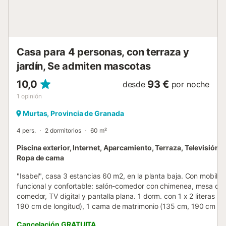
y horno de leña en el exterior. En la zona exterior dispone
de barbacoa, horno de leña, dos neveras más de bebidas,
piscina de agua sala...
Casa para 4 personas, con terraza y
jardín, Se admiten mascotas
10,0
93 €
desde
por noche
1
opinión
Murtas, Provincia de Granada
4 pers.
2 dormitorios
60 m²
Piscina exterior, Internet, Aparcamiento, Terraza, Televisión, 
Ropa de cama
"Isabel", casa 3 estancias 60 m2, en la planta baja. Con mobiliar
funcional y confortable: salón-comedor con chimenea, mesa de
comedor, TV digital y pantalla plana. 1 dorm. con 1 x 2 literas (
190 cm de longitud), 1 cama de matrimonio (135 cm, 190 cm de
longitud). 1 dorm. con 1 cama de matrimonio (135 cm, 190 cm d
Cancelación GRATUITA