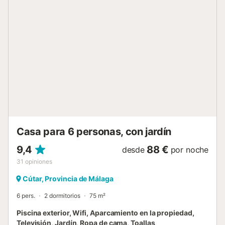
plazas de aparcamiento compartidas en la propiedad. Se
admite 1 mascota, por lo que es perfecto si viajáis con
vuestro amigo peludo. No se permiten eventos en la
propiedad. Las familias con niños agradecerán la
disponibilidad de 1 cuna y 1 trona. La ubicación es muy
conveniente, cerca de la playa, para que podáis disfrutar
fácilmente de la preciosa costa de Conil de la Frontera....
Casa para 6 personas, con jardín
9,4
88 €
desde
por noche
31
opiniones
Cútar, Provincia de Málaga
6 pers.
2 dormitorios
75 m²
Piscina exterior, Wifi, Aparcamiento en la propiedad,
Televisión, Jardín, Ropa de cama, Toallas