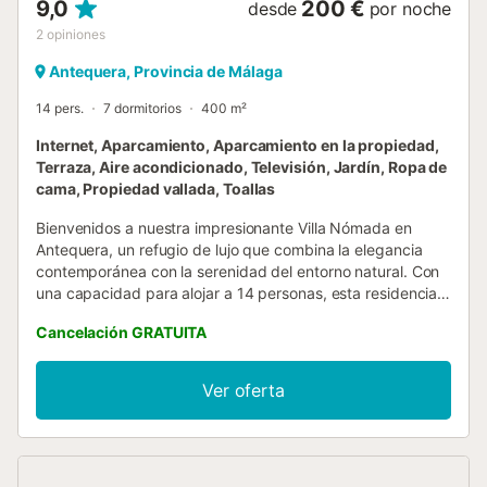
9,0
200 €
desde
por noche
2
opiniones
Antequera, Provincia de Málaga
14 pers.
7 dormitorios
400 m²
Internet, Aparcamiento, Aparcamiento en la propiedad,
Terraza, Aire acondicionado, Televisión, Jardín, Ropa de
cama, Propiedad vallada, Toallas
Bienvenidos a nuestra impresionante Villa Nómada en
Antequera, un refugio de lujo que combina la elegancia
contemporánea con la serenidad del entorno natural. Con
una capacidad para alojar a 14 personas, esta residencia
de es perfecta para grupos que buscan una experiencia
Cancelación GRATUITA
exclusiva. La villa cuenta con 7 amplios dormitorios, cada
uno diseñado con detalle para proporcionar el máximo
confort y con camas de matrimonio. Disfruten del clima
Ver oferta
cálido de Andalucía, cuenta con mobiliario de exterior,
barbacoa y una increíble piscina privada abierta todo el
año para relajarse y disfrutar del entorno. La parcela
vallada garantiza privacidad y seguridad. La villa está