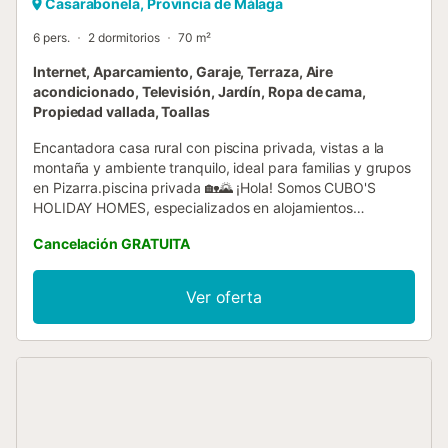
Casarabonela, Provincia de Málaga
6 pers.
2 dormitorios
70 m²
Internet, Aparcamiento, Garaje, Terraza, Aire
acondicionado, Televisión, Jardín, Ropa de cama,
Propiedad vallada, Toallas
Encantadora casa rural con piscina privada, vistas a la
montaña y ambiente tranquilo, ideal para familias y grupos
en Pizarra.piscina privada 🏡🌄 ¡Hola! Somos CUBO'S
HOLIDAY HOMES, especializados en alojamientos
vacacionales desde 2005. Disfruta de un refugio único
Cancelación GRATUITA
rodeado de naturaleza, con una amplia parcela vallada
que crea un auténtico oasis de tranquilidad y ofrece vistas
panorámicas de 360º a las montañas de Casarabonela. La
Ver oferta
finca, ubicada en una zona muy tranquila, cuenta con fácil
acceso tras dejar atrás la Hacienda San Antonio por un
tramo de tierra compacta muy sencillo de circular. A la
llegada, te recibirá una espaciosa parcela perfecta para
aparcar cómodamente. La arquitectura de la casa
recuerda a una antigua estación de tren local, con techos
altos y grandes ventanales con marcos de madera que
aportan calidez y personalidad al espacio. Podrás relajarte