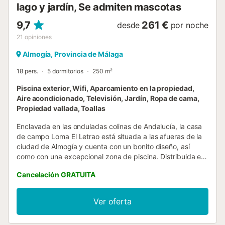
lago y jardín, Se admiten mascotas
9,7
261 €
desde
por noche
21
opiniones
Almogía, Provincia de Málaga
18 pers.
5 dormitorios
250 m²
Piscina exterior, Wifi, Aparcamiento en la propiedad,
Aire acondicionado, Televisión, Jardín, Ropa de cama,
Propiedad vallada, Toallas
Enclavada en las onduladas colinas de Andalucía, la casa
de campo Loma El Letrao está situada a las afueras de la
ciudad de Almogía y cuenta con un bonito diseño, así
como con una excepcional zona de piscina. Distribuida en
2 plantas, la casa de vacaciones seduce por sus
Cancelación GRATUITA
elementos arquitectónicos de piedra y madera y consta de
un amplio salón/comedor diáfano con vigas rústicas en el
techo, una chimenea y una cocina integrada bien
Ver oferta
equipada, 5 dormitorios (todos con cama de matrimonio, 3
con 2 camas individuales adicionales cada uno y uno con 2