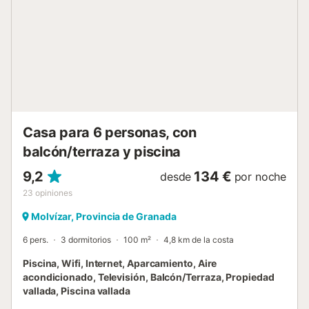
esta propiedad. Hay cámaras de seguridad y/o
dispositivos de grabación de audio en las instalaciones.
Tenga en cuenta que puede haber regulaciones
gubernamentales sobre el agua en vigor en el momento de
su visita, lo que puede afectar el uso de la piscina, el riego
del jardín o limitar el uso del agua del grifo....
Casa para 6 personas, con
balcón/terraza y piscina
9,2
134 €
desde
por noche
23
opiniones
Molvízar, Provincia de Granada
6 pers.
3 dormitorios
100 m²
4,8 km de la costa
Piscina, Wifi, Internet, Aparcamiento, Aire
acondicionado, Televisión, Balcón/Terraza, Propiedad
vallada, Piscina vallada