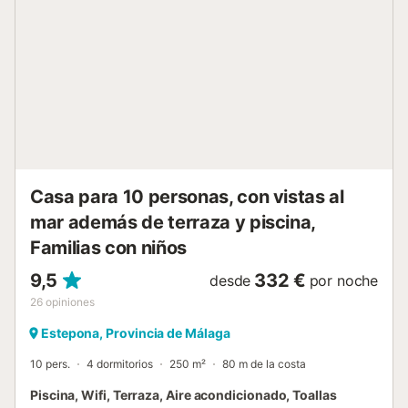
en la piscina de obra, orientada para recibir sol gran parte
del día, o disfrutar de la zona de barbacoa techada, ideal
para cenas al aire libre, protegidos tanto del sol como de la
humedad. Esta área exterior es accesible desde el jardín,
no directamente desde el interior de la casa. El interior se
divide en tres espacios principales, además del baño con
plato de ducha. En planta baja encontrarás un amplio
salón comedor con techo a dos aguas y detalles en
madera que crean un ambiente acogedor. Aquí podrás
compart...
Casa para 10 personas, con vistas al
mar además de terraza y piscina,
Familias con niños
9,5
332 €
desde
por noche
26
opiniones
Estepona, Provincia de Málaga
10 pers.
4 dormitorios
250 m²
80 m de la costa
Piscina, Wifi, Terraza, Aire acondicionado, Toallas