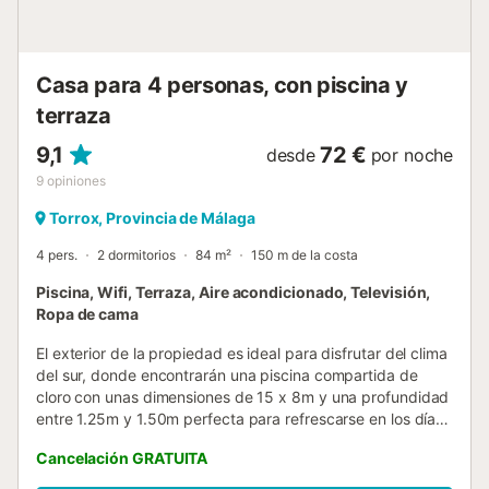
piscina privada, unas cuantas tumbonas y sillas de jardín y
parasoles para repararse del sol. Un bonito porche ofrece
el lugar ideal para relajarse y disfrutar de las comidas. El
acceso a la casa es...
Casa para 4 personas, con piscina y
terraza
9,1
72 €
desde
por noche
9
opiniones
Torrox, Provincia de Málaga
4 pers.
2 dormitorios
84 m²
150 m de la costa
Piscina, Wifi, Terraza, Aire acondicionado, Televisión,
Ropa de cama
El exterior de la propiedad es ideal para disfrutar del clima
del sur, donde encontrarán una piscina compartida de
cloro con unas dimensiones de 15 x 8m y una profundidad
entre 1.25m y 1.50m perfecta para refrescarse en los días
más calurosos. Tengan en cuenta que la privacidad es
Cancelación GRATUITA
parcial. El interior se distribuye en dos plantas y está
pensado para ofrecerles el descanso que merecen. Se