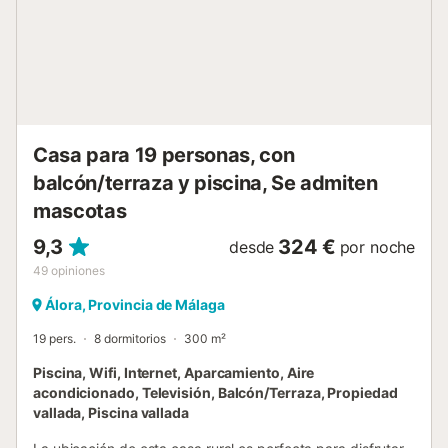
invitan a relajarse y disfrutar del buen clima. El interior está
diseñado para tu comodidad, con una cocina americana
de gas totalmente equipada (nevera, microondas, horno,
congelador, lavadora, lavavajillas, cafetera y más) donde
preparar deliciosos almuerzos. El salón comedor, amplio y
luminoso, cuenta con chimenea, televisión y un sofá cama,
ideal para momentos en familia. Descansa plácidamente
en los dos dormitorios climatizados con aire
Casa para 19 personas, con
acondicionado: uno con cama de matrimonio y otro con
balcón/terraza y piscina, Se admiten
dos camas individual...
mascotas
9,3
324 €
desde
por noche
49
opiniones
Álora, Provincia de Málaga
19 pers.
8 dormitorios
300 m²
Piscina, Wifi, Internet, Aparcamiento, Aire
acondicionado, Televisión, Balcón/Terraza, Propiedad
vallada, Piscina vallada