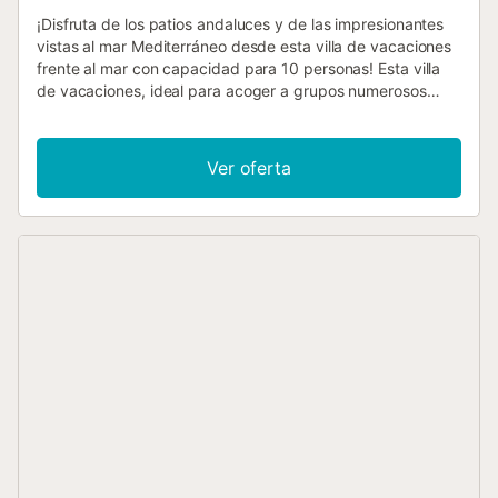
¡Disfruta de los patios andaluces y de las impresionantes
vistas al mar Mediterráneo desde esta villa de vacaciones
frente al mar con capacidad para 10 personas! Esta villa
de vacaciones, ideal para acoger a grupos numerosos
gracias a sus 4 acogedoras habitaciones con baño
privado, te garantiza una estancia inolvidable en la Costa
del Sol en cualquier época del año. La villa está situada en
Ver oferta
un complejo con piscina exterior compartida y se
encuentra a un paso de la costa, lo que la hace perfecta
para unas vacaciones de sol, arena y mar. La propiedad
cuenta con varios patios interconectados para tomar algo
y relajarse. También existe la opción de cenar al aire libre
para aprovechar al máximo su ubicación soleada y
tranquila. En el interior, la villa se divide en dos plantas y
ofrece un salón con aire acondicionado, Smart TV, sofás
mullidos, comedor interior y una cocina totalmente
equipada para unas vacaciones sin preocupaciones. En la
planta superior hay disponible una segunda cocina más
pequeña y gratuita, lo que ofrece a los huéspedes la
posibilidad de tomar un aperitivo, una tapa o una bebida
sin mucho esfuerzo. El balcón de la villa es el lugar ideal
para disfrutar de un remanso de paz al sol o de la brisa, y