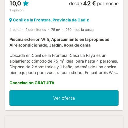
10,0
42 €
desde
por noche
1
opinión
Conil de la Frontera, Provincia de Cádiz
4 pers.
2 dormitorios
75 m²
950 m de la costa
Piscina exterior, Wifi, Aparcamiento en la propiedad,
Aire acondicionado, Jardín, Ropa de cama
Ubicada en Conil de la Frontera, Casa La Raya es un
alojamiento cómodo de 75 m² ideal para hasta 4 personas.
Dispone de 2 dormitorios y 1 baño, además de una cocina
bien equipada para vuestra comodidad. Encontraréis Wi-Fi
de alta velocidad apto para videollamadas, aire
Cancelación GRATUITA
acondicionado en el salón, lavadora, ventilador y un
espacio de trabajo dedicado para cubrir vuestras
necesidades durante la estancia. Salid al exterior para
Ver oferta
disfrutar del jardín privado, terraza cubierta y terraza
descubierta, perfectas para relajaros al aire libre. La
piscina privada al aire libre es ideal para refrescaros y
descansar. También contaréis con barbacoa privada para
comidas al aire libre inolvidables. Tendréis acceso a 2