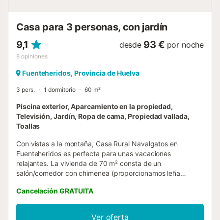
en vigor en el momento de su visita, lo que puede afectar
el uso de la piscina, ...
Casa para 3 personas, con jardín
9,1
93 €
desde
por noche
8
opiniones
Fuenteheridos, Provincia de Huelva
3 pers.
1 dormitorio
60 m²
Piscina exterior, Aparcamiento en la propiedad,
Televisión, Jardín, Ropa de cama, Propiedad vallada,
Toallas
Con vistas a la montaña, Casa Rural Navalgatos en
Fuenteheridos es perfecta para unas vacaciones
relajantes. La vivienda de 70 m² consta de un
salón/comedor con chimenea (proporcionamos leña
gratis), una cocina (equipada con todos los utensilios
Cancelación GRATUITA
necesarios para comer y cocinar), 1 dormitorio y 1 baño,
por lo que tiene capacidad para 3 personas. Las
instalaciones adicionales incluyen un televisor, una
Ver oferta