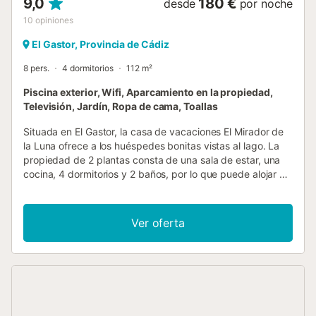
9,0
180 €
desde
por noche
10
opiniones
El Gastor, Provincia de Cádiz
8 pers.
4 dormitorios
112 m²
Piscina exterior, Wifi, Aparcamiento en la propiedad,
Televisión, Jardín, Ropa de cama, Toallas
Situada en El Gastor, la casa de vacaciones El Mirador de
la Luna ofrece a los huéspedes bonitas vistas al lago. La
propiedad de 2 plantas consta de una sala de estar, una
cocina, 4 dormitorios y 2 baños, por lo que puede alojar a
8 personas. Los servicios adicionales incluyen Wi-Fi,
televisión, ventilador y lavadora. Este alojamiento no
ofrece: aire acondicionado. Este alquiler de vacaciones
Ver oferta
ofrece un oasis privado al aire libre con piscina, jardín,
terraza descubierta, terraza cubierta, balcón y barbacoa.
En los alrededores los huéspedes pueden descubrir la ruta
de los pueblos blancos, Cima de las Grajas, Tajo Algarín,
Parque Natural de Grazalema, Ronda. Hay una plaza de
aparcamiento disponible en la propiedad. Se permite un
máximo de 2 mascotas. No se permite celebrar eventos en