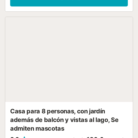
lavadora y aire acondicionado en los dormitorios y
lavavajillas. También hay una cuna disponible bajo petición
de forma gratuita. Este alojamiento no ofrece: Wi-Fi. Esta
encantadora casita de campo dispone de una zona
exterior privada con una refrescante piscina, un frondoso
jardín, una zona de barbacoa y una ducha exterior para
relajarse. Ideal para una escapada vacacional tranquila.
Hay aparcamiento disponible en la propiedad. Se admiten
mascotas bajo petición y sin coste adicional. Rodeado de
árboles y vegetación en una zona totalmente privada....
Casa para 8 personas, con jardín
además de balcón y vistas al lago, Se
admiten mascotas