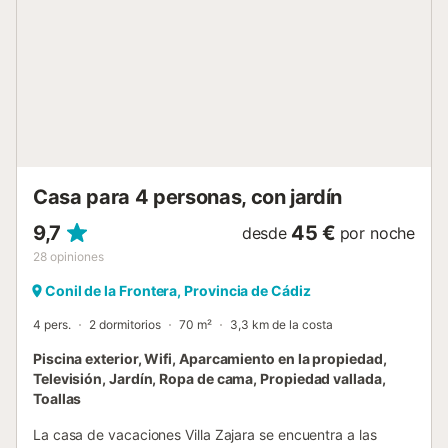
dispone de varias opciones de ocio. Aquí se encuentra la
piscina, la cual está rodeada de una zona de césped para
hacer más cómoda su estancia. Hay una amplia zona de
aparcamiento, ya que la finca es grande. Además, también
dispone de una zona de barbacoa, donde los huéspedes
pueden estar y pasar el rato al aire libre o también jugando
al baloncesto gracias a la canasta que tiene próxima a una
casa....
Casa para 4 personas, con jardín
9,7
45 €
desde
por noche
28
opiniones
Conil de la Frontera, Provincia de Cádiz
4 pers.
2 dormitorios
70 m²
3,3 km de la costa
Piscina exterior, Wifi, Aparcamiento en la propiedad,
Televisión, Jardín, Ropa de cama, Propiedad vallada,
Toallas
La casa de vacaciones Villa Zajara se encuentra a las