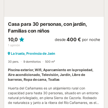
supermercado más cercano: 5,65 km. Distancia a pie/en
coche a la costa y la playa: 22 km Playa de Chilches. Hay
aparcamiento gratuito disponible en la propiedad. Se
admiten mascotas previa solicitud. En caso de necesitar
ayuda, el propi...
Casa para 30 personas, con jardín,
Familias con niños
10,0
400 €
desde
por noche
1
opinión
La Iruela, Provincia de Jaén
30 pers.
9 dormitorios
500 m²
Piscina exterior, Wifi, Aparcamiento en la propiedad,
Aire acondicionado, Televisión, Jardín, Libre de
barreras, Ropa de cama, Toallas
Huerta del Cañamares es un alojamiento rural con
capacidad para hasta 30 personas, situado en un entorno
natural privilegiado, en plena Sierra de Cazorla. Rodeado
de naturaleza y junto a la ribera del Río Cañamares, es el
lugar perfecto para desconectar, descansar y disfrutar de