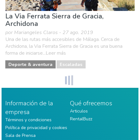
La Via Ferrata Sierra de Gracia,
Archidona
por Mariangeles Claros - 27 ago. 2019
Una de las rutas más accesibles de Málaga. Cerca de
Archidona, la Via Ferrata Sierra de Gracia es una buena
forma de iniciarse...Leer más
Deporte & aventura
Escaladas
Información de la
Qué ofrecemos
empresa
Articulos
RentalBuzz
Términos y condiciones
Política de privacidad y cookies
Sala de Prensa