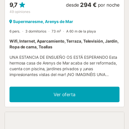
9,7
294 €
desde
por noche
49
opiniones
Supermaresme, Arenys de Mar
6 pers.
3 dormitorios
73 m²
A 60 m de la playa
Wifi, Internet, Aparcamiento, Terraza, Televisión, Jardín,
Ropa de cama, Toallas
UNA ESTANCIA DE ENSUEÑO OS ESTÁ ESPERANDO Esta
hermosa casa de Arenys de Mar acaba de ser reformada,
cuenta con piscina, jardines privados y ¡unas
impresionantes vistas del mar! ¡NO IMAGINÉIS UNA
SALIDA DE SOL, VENID A DISFRUTARLA! La ubicación es
ideal para poder disfrutar de las diferentes zonas del jardín
típico de la costa mediterránea. Situada en una pequeña
Ver oferta
colina, frente al mar, en una zona residencial muy tranquila
y no muy concurrida. Consideramos que es esencial venir
con su vehículo, pero no es un problema porque podrá
aparcar dentro de la misma propiedad. LA CASA Y EL
ESPACIO Cómoda y luminosa, con una reforma que
potencia aún más el espacio. Entrando desde la puerta