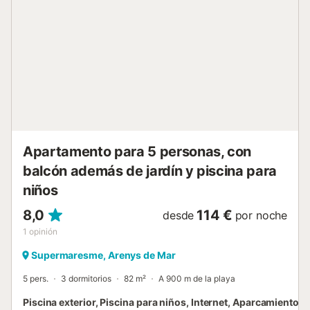
respaldadas por chiringuitos de temporada y cafés frente
al mar. Se puede llegar al puerto pesquero del pueblo en
unos 6 minutos y merece especialmente la pena visitarlo a
última hora de la tarde, cuando comienza la subasta diaria
de pescado y los restaurantes de mariscos comienzan a
llenarse a lo largo del puerto. La Riera se encuentra cerca,
bajo hileras de plátanos, y sigue siendo el centro social del
pueblo para paseos nocturnos y mercados loc...
Apartamento para 5 personas, con
balcón además de jardín y piscina para
niños
8,0
114 €
desde
por noche
1
opinión
Supermaresme, Arenys de Mar
5 pers.
3 dormitorios
82 m²
A 900 m de la playa
Piscina exterior, Piscina para niños, Internet, Aparcamiento,