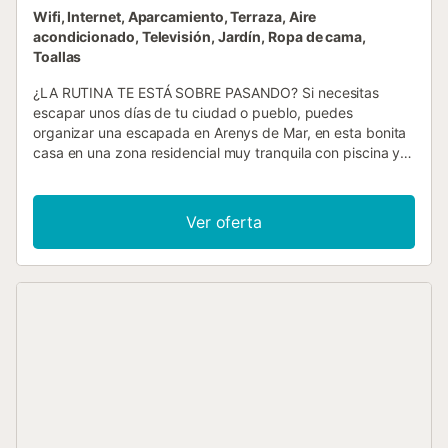
Wifi, Internet, Aparcamiento, Terraza, Aire
acondicionado, Televisión, Jardín, Ropa de cama,
Toallas
¿LA RUTINA TE ESTÁ SOBRE PASANDO? Si necesitas
escapar unos días de tu ciudad o pueblo, puedes
organizar una escapada en Arenys de Mar, en esta bonita
casa en una zona residencial muy tranquila con piscina y
jardín privados, y unas impresionantes vistas del mar
Mediterráneo. ¡PEQUEÑOS Y PEQUEÑAS DE LA CASA
SON BIENVENIDES! Disfrutarán corriendo por el jardín,
Ver oferta
jugando, saltando a la piscina y descubriendo el territorio
de MARESME a su lado. BANANA CHILL OUT ESTÁ
PREPARADA PARA DAROS LA BIENVENIDA LA CASA
BANANA ¡La zona es ideal para que los más pequeños de
la casa disfruten del alojamiento, del entorno y del aire
libre con total libertad! Es una zona residencial muy
tranquila, poco concurrida y con poco tráfico. La casa
cuenta con un área fresca dentro de la casa donde se
puede entretener, dibujar, hacer un rompecabezas, así
como un jardín privado y una zona de juegos en la entrada
de la casa donde los propietarios instalaron una canasta