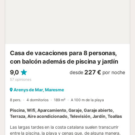
de baloncesto para disfrutar aún más del verano y sus
tardes al aire libre. La casa es muy cómoda, ya que se
distribuye en dos plantas y en la planta superior solo
encontramos dormitorios. PRIMERA BAJA En la primera
planta accedemos a ella desde la calle y encontramos el
hall de entrada, las escaleras que suben a la planta
superior, una habitación con baño privado y luego
tenemos la luminosa sala y comedor, junto con el acceso a
la cocina y pat...
Casa de vacaciones para 8 personas,
con balcón además de piscina y jardín
9,0
227 €
desde
por noche
57
opiniones
Arenys de Mar, Maresme
8 pers.
4 dormitorios
189 m²
A 100 m de la playa
Piscina, Wifi, Aparcamiento, Garaje, Garaje abierto,
Terraza, Aire acondicionado, Televisión, Jardín, Toallas
Las largas tardes en la costa catalana suelen transcurrir
entre la piscina, la playa y cenas que, de alguna manera,