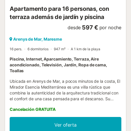
Apartamento para 16 personas, con
terraza además de jardín y piscina
597 €
desde
por noche
Arenys de Mar, Maresme
16 pers.
6 dormitorios
947 m²
A 1 km de la playa
Piscina, Internet, Aparcamiento, Terraza, Aire
acondicionado, Televisión, Jardín, Ropa de cama,
Toallas
Ubicada en Arenys de Mar, a pocos minutos de la costa, El
Mirador Esencia Mediterránea es una villa rústica que
combina la autenticidad de la arquitectura tradicional con
el confort de una casa pensada para el descanso. Su
cuidada decoración, inspirada en los materiales nobles del
Cancelación GRATUITA
Mediterráneo, transmite calidez y una sensación de hogar,
creando el refugio perfecto para quienes buscan
desconectar en un entorno exclusivo. Con una distribución
Ver oferta
amplia y acogedora, esta casa cuenta con seis