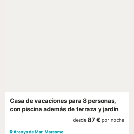
excursiones por la región, para poner los pies en el sofá o
jugar una partida de cartas. Comience el día desayunando
en el balcón, disfrute de las vistas y haga planes para el
día siguiente. Después del desayuno, prepare su bolsa de
playa y diríjase a la cercana playa de arena. Sumérjase en
el agua cristalina y refrésquese en los días cálidos.
Construya castillos de arena con sus hijos o busque las
conchas más bonitas en la playa. Le esperan muchas
actividades y destinos de excursión. Los golfistas pueden
llegar al campo más cercano a sólo unos kilómetros. Por
las noches, podrá disfrutar de deliciosas tapas en los
restaurantes de la ciudad. Dé un paseo por la arquitectura
barroca y modernista de la ciudad y descubra la
fascinante ciudad de Barcelona. Atención: No se admiten
grupos de jóvenes menores de 30 años....
Casa de vacaciones para 8 personas,
con piscina además de terraza y jardín
87 €
desde
por noche
Arenys de Mar, Maresme