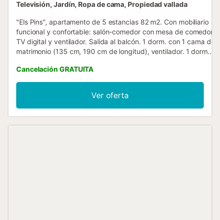
Televisión, Jardín, Ropa de cama, Propiedad vallada
"Els Pins", apartamento de 5 estancias 82 m2. Con mobiliario
funcional y confortable: salón-comedor con mesa de comedor,
TV digital y ventilador. Salida al balcón. 1 dorm. con 1 cama de
matrimonio (135 cm, 190 cm de longitud), ventilador. 1 dorm.
con 2 camas (90 cm, 190 cm de longitud), ventilador. 1 dorm.
Cancelación GRATUITA
con 1 cama (90 cm, 190 cm de longitud), ventilador. Sala de
estar con ventilador. Cocina (5 fogones, horno, lavavajillas,
tostadora, hervidor de agua eléctrico, microondas, cafetera
Ver oferta
eléctrica). Baño/WC, baño/bidet/WC. Ningún tipo de
calefacción. Muebles de balcón. Vista a la piscina. El
alojamiento dispone de: lavadora, plancha, secador de pelo.
Internet (Wifi, gratis). HUTB-073707 // Reg. Nr.:
ESFCTU00000809600058897800000000000000000HUTB-
0737074...