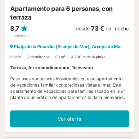
bajo hileras de plátanos, y sigue siendo el centro social d...
Apartamento para 6 personas, con
terraza
8,7
73 €
desde
por noche
3
opiniones
Platja de la Picòrdia (Arenys de Mar), Arenys de Mar
6 pers.
2 dormitorios
80 m²
A 200 m de la playa
Terraza, Aire acondicionado, Televisión
Pase unas vacaciones inolvidables en este apartamento
de vacaciones familiar con preciosas vistas al mar. Este
apartamento de vacaciones para familias situado en la 6ª
planta de un edificio de apartamentos le da la bienvenida
a la animada ciudad portuaria de Arenys de Mar. Junto
con sus seres queridos, podrá disfrutar de la sensación de
estar de vacaciones y disfrutar de la vista de la playa, el
Ver oferta
mar y la ciudad desde el balcón. El confort y la comodidad
son una prioridad en el apartamento. Es el oasis de paz
ideal para relajarse después de largos días de playa y