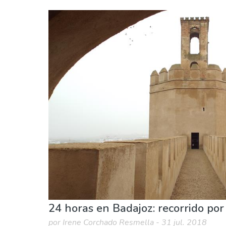
Extremadura
Badajoz
Dónde quedarse
Museos & Arte
24 horas en Badajoz: recorrido por 
por Irene Corchado Resmella - 31 jul. 2018