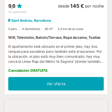
9,6
145 €
desde
por noche
23
opiniones
Sant Andreu, Barcelona
5 pers.
4 dormitorios
90 m²
3,4 km de la costa
Wifi, Televisión, Balcón/Terraza, Ropa de cama, Toallas
El apartamento está ubicado en el primer piso, hay dos
rampas para escaleras pero también está el ascensor. Por
la ubicación, el piso está muy bien comunicado: hay muy
cerca la Línea Roja del Metro 'la Sagrera' (donde también
está la línea azul). Hay 6 paradas hasta Plaza Catalunya, el
Cancelación GRATUITA
centro de la ciudad. También hay varias paradas de
autobús justo debajo del edificio. Todas las instalaciones y
totalmente renovadas: smartTV, aire acondicionado y
Ver oferta
sistema de ventilación en todas las camas, microondas,
menaje de cocina, lavadora, sábanas y toallas, secador de
pelo, jabón, ingredientes básicos para la cocina y el
desayuno, mapa de la ciudad y metro, conexión wifi. Todo
ello para ofrecerle la estancia más agradable en
Barcelona. Debido a la situación actual del Coronavirus,