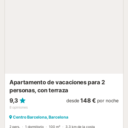
llaves virtuales el mismo día de su check-in. - Tenga en
cuenta que el apartamento funciona con llaves virtuales, lo
que significa que necesita un dispositivo móvil con datos
para acceder al apartamento. - ¡Durante su reserva tendrá
asistencia 24/7 de mi parte y la de mi equipo! *** TASAS
TURÍSTICAS Y PROCESO DE REGISTRO *** -Desde 2012,
la administración catalana exige que cada huésped que se
aloje en una habitación de hotel o alquile un apartamento
en Catalunya contribuya con una pequeña tasa de
impuesto municipal de 9,50 € por huésped (mayor de 17
años) por noche, hasta un máximo de 7 noches. Este costo
NO está incluido en su reserva. - La policía nacional e
internacional exige que cada huésped, antes de su v...
Apartamento de vacaciones para 2
personas, con terraza
9,3
148 €
desde
por noche
8
opiniones
Centro Barcelona, Barcelona
2 pers.
1 dormitorio
100 m²
3,3 km de la costa