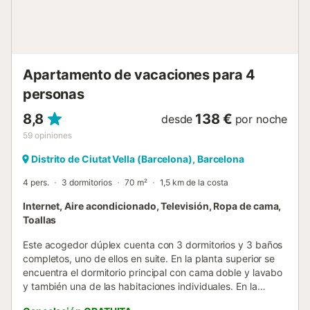
céntrica, estarás cerca de Poble-sec, Montjuïc, Las
Ramblas y transporte público, combinando lo mejor de la
ciudad con la auténtica vida barcelonesa. El transporte
público está a pie de calle y el metro a pocos minutos del
apartamento. El barrio goza de supe...
Apartamento de vacaciones para 4
personas
8,8
138 €
desde
por noche
59
opiniones
Distrito de Ciutat Vella (Barcelona), Barcelona
4 pers.
3 dormitorios
70 m²
1,5 km de la costa
Internet, Aire acondicionado, Televisión, Ropa de cama,
Toallas
Este acogedor dúplex cuenta con 3 dormitorios y 3 baños
completos, uno de ellos en suite. En la planta superior se
encuentra el dormitorio principal con cama doble y lavabo
y también una de las habitaciones individuales. En la
planta baja encontramos un dormitorio individual, además