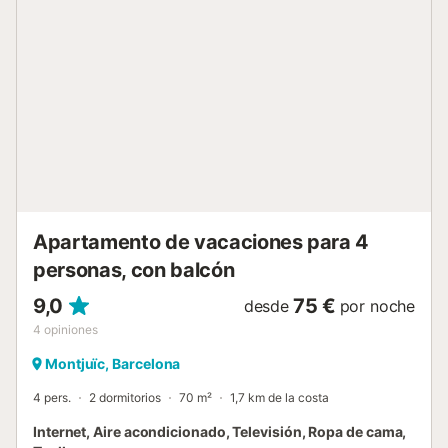
tres habitaciones: una habitación doble, una con dos
camas individuales y una habitación individual, ofreciendo
flexibilidad tanto para familias como para grupos
pequeños o estancias de trabajo. Dispone de un baño
completo con ducha, práctico y funcional. El salón es
luminoso y agradable, con balcón exterior, perfecto para
relajarse tras un día explorando la ciudad. La habitación
principal también cuenta con balcón, aportando luz natural
y un ambiente fresco. El apartamento está equipado con
aire acondicionado centralizado y bomba de calor,
garantizando confort durante todo el año, y wifi
compartido para mantenerte conect...
Apartamento de vacaciones para 4
personas, con balcón
9,0
75 €
desde
por noche
4
opiniones
Montjuïc, Barcelona
4 pers.
2 dormitorios
70 m²
1,7 km de la costa
Internet, Aire acondicionado, Televisión, Ropa de cama,