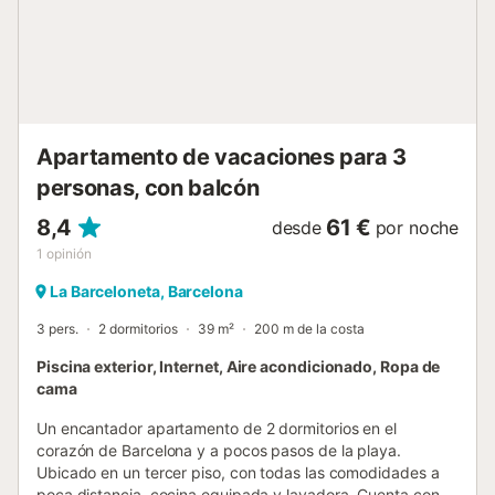
estancia, háganoslo saber y estaremos encantados de
proveerlas a un cargo adicional. Hay una política de
tolerancia cero para fumar en la propiedad, pero los
huéspedes pueden fumar en los espacios exteriores de la
vivienda si cuenta con ellos. Si nuestro equipo descubre
pruebas de que se ha incumplido esta norma (por ejemplo,
olor a humo, cenizas, colillas, etc.), ...
Apartamento de vacaciones para 3
personas, con balcón
8,4
61 €
desde
por noche
1
opinión
La Barceloneta, Barcelona
3 pers.
2 dormitorios
39 m²
200 m de la costa
Piscina exterior, Internet, Aire acondicionado, Ropa de
cama
Un encantador apartamento de 2 dormitorios en el
corazón de Barcelona y a pocos pasos de la playa.
Ubicado en un tercer piso, con todas las comodidades a
poca distancia, cocina equipada y lavadora. Cuenta con