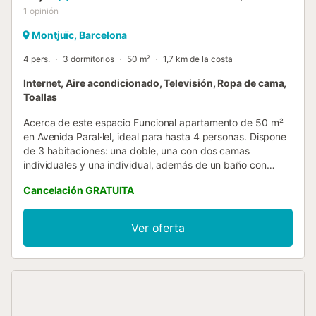
1
opinión
Montjuïc, Barcelona
4 pers.
3 dormitorios
50 m²
1,7 km de la costa
Internet, Aire acondicionado, Televisión, Ropa de cama,
Toallas
Acerca de este espacio Funcional apartamento de 50 m²
en Avenida Paral·lel, ideal para hasta 4 personas. Dispone
de 3 habitaciones: una doble, una con dos camas
individuales y una individual, además de un baño con
ducha. El salón con balcón y la habitación principal con
Cancelación GRATUITA
balcón aportan luz natural y ventilación. Cuenta con aire
acondicionado centralizado y bomba de calor, wifi
compartido y una ubicación céntrica, cerca de Poble-sec,
Ver oferta
Montjuïc, Las Ramblas y transporte público. El espacio
Descubre este acogedor apartamento turístico situado en
la Avenida Paral·lel, una de las zonas mejor conectadas y
más dinámicas de Barcelona, ideal para disfrutar de la
ciudad con total comodidad. El apartamento, de 50 m²,
tiene capacidad para hasta 4 personas y se distribuye en