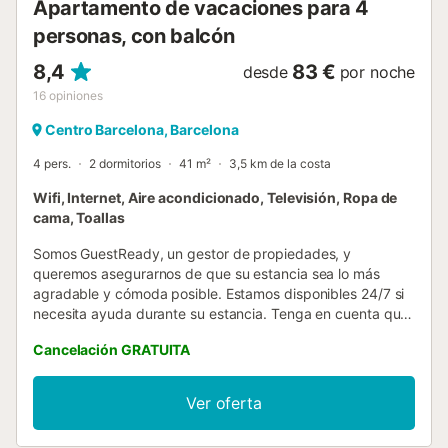
Apartamento de vacaciones para 4
personas, con balcón
8,4
83 €
desde
por noche
16
opiniones
Centro Barcelona, Barcelona
4 pers.
2 dormitorios
41 m²
3,5 km de la costa
Wifi, Internet, Aire acondicionado, Televisión, Ropa de
cama, Toallas
Somos GuestReady, un gestor de propiedades, y
queremos asegurarnos de que su estancia sea lo más
agradable y cómoda posible. Estamos disponibles 24/7 si
necesita ayuda durante su estancia. Tenga en cuenta que
esta es una casa personal, así que por favor cuídela como
Cancelación GRATUITA
si fuera suya. El establecimiento es fácilmente accesible en
transporte público y en coche. La estación de Sants está a
sólo 8 minutos a pie. El aeropuerto de Barcelona-El Prat
Ver oferta
está a 24 minutos en coche. Self check-in con cerradura
inteligente. Es necesario disponer de smartphone con