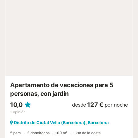
un lugar estupendo donde hacer un agradable picnic,
pasear en barca y disfrutar de sus jardines. Los
apartamentos Barceloneta Beach IV, están situados en la
playa de la Barceloneta, considerada una de las playas
más turísticas y grandes de Barcelona y donde podrán
disfrutar de una gran variedad de restaurantes de
renombre y bares donde tomar una copa mientras se
disfruta de la puesta de sol. También podrán practicar
todo tipo de deportes náuticos. La colocación privilegiada
de los apartamentos permitirá acceder al resto de la
ciudad fácilmente mediante metro, tren y autobuses y así
poder visitar otros lugares de interés turístico como Las
Ramblas, la Sagrada Familia, el Parque Güell...
Apartamento de vacaciones para 5
personas, con jardín
10,0
127 €
desde
por noche
1
opinión
Distrito de Ciutat Vella (Barcelona), Barcelona
5 pers.
3 dormitorios
100 m²
1 km de la costa