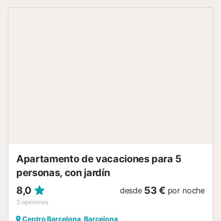
ni grupos de jóvenes. TASA TURÍSTICA: de acuerdo con la
ley del gobierno de Catalunya, todos los huéspedes de 14
años en adelante, tienen que pagar a los alojamientos
turísticos el importe vigente por persona y por noche en
concepto de tasa turística que no está incluido en la tarifa
del alojamiento. LLEGADAS TARDÍAS: Los late check-in
tienen el siguiente suplemento a pagar en efectivo a la
llegada, en función de la hora de llegada al
apartamento:-30€ para llegadas de 21h a 00h-50€ para
llegadas después de las 00h Estancia distribuida por un
profesional. A menos que se indique lo contrario, los
servicios como la limpieza, la ropa de cama, las toallas,
etc. no están incluidos en el precio de este alquiler. Si se
admiten mascotas (información en el anuncio), pueden
aplicarse suplementos. Sólo están presentes los equipos
específicamente mencionados en e...
Apartamento de vacaciones para 5
personas, con jardín
8,0
53 €
desde
por noche
3
opiniones
Centro Barcelona, Barcelona