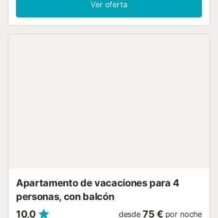
Ver oferta
servicios de streaming, aire acondicionado, un ventilador,
una lavadora, una secadora, una cideoconsola, así como
libros y juguetes para niños. También hay disponible una
cuna y una trona. Este alquiler vacacional ofrece un
espacio exterior privado con jardín y terraza descubierta.
Los enlaces de transporte público se encuentran a poca
distancia a pie. Se permite una mascota. No está
permitido fumar en esta propiedad. La propiedad no
dispone de escalones en su acceso ni en su interior. Hay
servicio de cuidado infantil disponible. Esta propiedad
tiene directrices para ayudar a los huéspedes con la
correcta separación de residuos. Se proporciona más
información in situ. En este establecimiento se han
instalado sistemas de ahorro de agua. Servicio de enlace
con el aeropuerto y la estación de tren disponible por un
suplemento. Tenga en cuenta que puede haber
regulaciones gubernamentales sobre el agua en vigor en el
momento de su visita, lo que p...
Apartamento de vacaciones para 4
personas, con balcón
10,0
75 €
desde
por noche