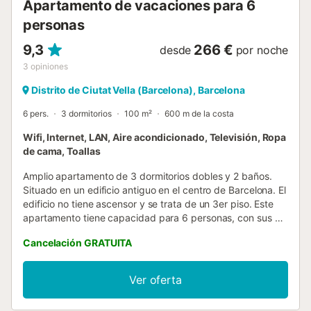
Apartamento de vacaciones para 6
personas
9,3
266 €
desde
por noche
3
opiniones
Distrito de Ciutat Vella (Barcelona), Barcelona
6 pers.
3 dormitorios
100 m²
600 m de la costa
Wifi, Internet, LAN, Aire acondicionado, Televisión, Ropa
de cama, Toallas
Amplio apartamento de 3 dormitorios dobles y 2 baños.
Situado en un edificio antiguo en el centro de Barcelona. El
edificio no tiene ascensor y se trata de un 3er piso. Este
apartamento tiene capacidad para 6 personas, con sus 3
habitaciones dobles. 2 de los dormitorios ofrecen una
Cancelación GRATUITA
cama doble y el tercer dormitorio tiene 2 camas
separadas; cada dormitorio tiene su propio armario
empotrado. Cocina totalmente equipada para que te
Ver oferta
sientas como en tu propia casa. Ideal para unas
vacaciones en famiia o con amigos. No se permiten fiestas