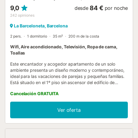
9,0
84 €
desde
por noche
242
opiniones
La Barceloneta, Barcelona
2 pers.
1 dormitorio
35 m²
200 m de la costa
Wifi, Aire acondicionado, Televisión, Ropa de cama,
Toallas
Este encantador y acogedor apartamento de un solo
ambiente presenta un diseño moderno y contemporáneo,
ideal para las vacaciones de parejas y pequeñas familias.
Está situado en el 1º piso sin ascensor del edificio de
apartamentos Barceloneta Beach IV. Dispone de dos
Cancelación GRATUITA
camas individuales, baño con ducha, salón-comedor con
sofá cama doble, amplio balcón y cocina americana
totalmente equipada. Están cerca del metro y por lo tanto
Ver oferta
hace que sea muy fácil desplazarse por la ciudad condal.
La situación es ideal ya que permite, en pocos minutos,
llegar a la Vila Olímpica y pasear por las hermosas y
amplias playas de Barcelona. Este apartamento está muy
cerca del Zoo de Barcelona y del Parque de la Ciudadella,