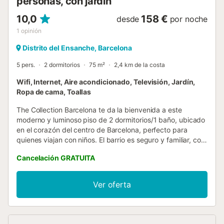
personas, con jardín
10,0
158 €
desde
por noche
1
opinión
Distrito del Ensanche, Barcelona
5 pers.
2 dormitorios
75 m²
2,4 km de la costa
Wifi, Internet, Aire acondicionado, Televisión, Jardín,
Ropa de cama, Toallas
The Collection Barcelona te da la bienvenida a este
moderno y luminoso piso de 2 dormitorios/1 baño, ubicado
en el corazón del centro de Barcelona, perfecto para
quienes viajan con niños. El barrio es seguro y familiar, con
mucho por hacer a la vuelta de la esquina. El apartamento
Cancelación GRATUITA
está situado junto a la parada de metro Entença, justo al
lado del distrito del Eixample, el centro de Barcelona. - ¡El
apartamento es todo para ti, 100% de privacidad! -
Ver oferta
Después de que se confirme su reserva, se le solicitará
que se registre usted mismo a través de la plataforma
Chekin, donde deberá registrar a todos los huéspedes y
pagar las tasas turísticas obligatorias. - Se proporcionarán