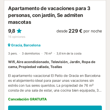
asequible que le permita disfrutar de Barcelon...
Apartamento de vacaciones para 3
personas, con jardín, Se admiten
mascotas
9,8
229 €
desde
por noche
16
opiniones
Gracia, Barcelona
3 pers.
3 dormitorios
76 m²
3,6 km de la costa
Wifi, Aire acondicionado, Televisión, Jardín, Ropa de
cama, Propiedad vallada, Toallas
El apartamento vacacional El Patio de Gracia en Barcelona
es el alojamiento ideal para pasar unas vacaciones sin
estrés con tus seres queridos. La propiedad de 76 m²
consta de una sala de estar, una cocina bien equipada, 3
dormitorios y 1 baño, por lo que puede alojar a 3 personas.
Cancelación GRATUITA
Los servicios adicionales incluyen Wi-Fi de alta velocidad
(apto para videollamadas) con un espacio de trabajo
dedicado para la oficina en casa, una smart TV con