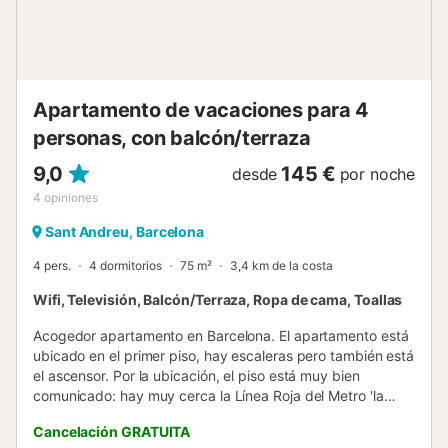
0:00h y las 6:00h: 50 € - Check-in entre las 6:00h y las
8:00h: 30 € - Check-in en domingo o festivo nacional: 30
€ - Depósito de daños con tarjeta de crédito - Depósito de
daños con tarjeta de crédito - Tasa turística: 6,05 € por
per...
Apartamento de vacaciones para 4
personas, con balcón/terraza
9,0
145 €
desde
por noche
4
opiniones
Sant Andreu, Barcelona
4 pers.
4 dormitorios
75 m²
3,4 km de la costa
Wifi, Televisión, Balcón/Terraza, Ropa de cama, Toallas
Acogedor apartamento en Barcelona. El apartamento está
ubicado en el primer piso, hay escaleras pero también está
el ascensor. Por la ubicación, el piso está muy bien
comunicado: hay muy cerca la Línea Roja del Metro 'la
Sagrera' (donde también está la línea azul). Hay 6 paradas
Cancelación GRATUITA
hasta Plaza Catalunya, el centro de la ciudad. También