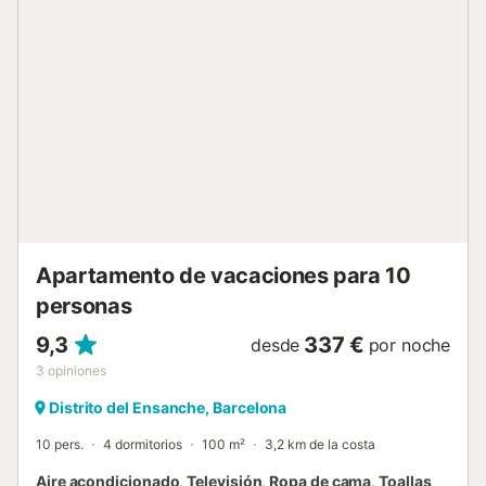
todo el apartamento vendrá limpio, higienizado y
desinfectado cada vez con productos adecuados. Todas
las sábanas y toallas se lavan a máquina a 90 grados. La
salud de todos los viajeros es muy importante para
nosotros y nos esforzamos por tomar las precauciones
necesarias. Si causa daños a la propiedad durante su
estancia, es posible que deba pagar de acuerdo con la
política de daños a la propiedad de YourRentals....
Apartamento de vacaciones para 10
personas
9,3
337 €
desde
por noche
3
opiniones
Distrito del Ensanche, Barcelona
10 pers.
4 dormitorios
100 m²
3,2 km de la costa
Aire acondicionado, Televisión, Ropa de cama, Toallas