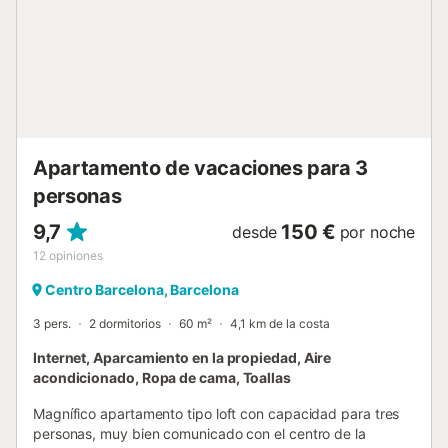
minutos, y llegarás al paseo marítimo. Este es el lugar ideal
para pasar unas vacaciones con amigos, para entusiastas
del deporte y para turistas interesados en la vida cultural
de Barcelona. Transporte público Esta propiedad es
accesible por la línea de metro Poble Nou (L4). El
apartamento está ubicado en la cuarta planta de un
edificio de principios de siglo, sencillo pero práctico, con
todo lo necesario para una estanc...
Apartamento de vacaciones para 3
personas
9,7
150 €
desde
por noche
12
opiniones
Centro Barcelona, Barcelona
3 pers.
2 dormitorios
60 m²
4,1 km de la costa
Internet, Aparcamiento en la propiedad, Aire
acondicionado, Ropa de cama, Toallas
Magnífico apartamento tipo loft con capacidad para tres
personas, muy bien comunicado con el centro de la