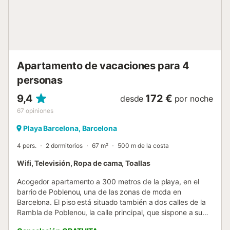
out - El huésped accede a respetar a los residentes de los
apartamentos colindantes y a evitar hacer ruidos altos en
cualquier momento del día. Si las condiciones
anteriormente mencionadas no son cumplimentadas, esto
puede resultar en una expulsión inmediata del
apartamento. - Si hay infracción de ruido a partir de las
Apartamento de vacaciones para 4
22h...
personas
9,4
172 €
desde
por noche
67
opiniones
Playa Barcelona, Barcelona
4 pers.
2 dormitorios
67 m²
500 m de la costa
Wifi, Televisión, Ropa de cama, Toallas
Acogedor apartamento a 300 metros de la playa, en el
barrio de Poblenou, una de las zonas de moda en
Barcelona. El piso está situado también a dos calles de la
Rambla de Poblenou, la calle principal, que sispone a su
alrededor de una amplia oferta comercial y de