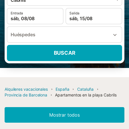
Cabrils
Entrada
Salida
sáb, 08/08
sáb, 15/08
Huéspedes
BUSCAR
Alquileres vacacionales
España
Cataluña
Provincia de Barcelona
Apartamentos en la playa Cabrils
Mostrar todos