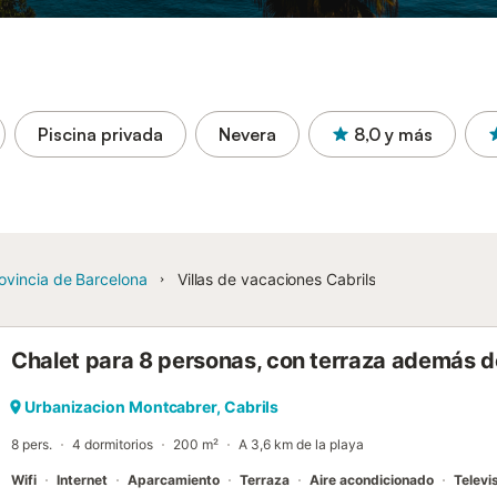
Piscina privada
Nevera
8,0
y más
ovincia de Barcelona
Villas de vacaciones Cabrils
Chalet para 8 personas, con terraza además de
Urbanizacion Montcabrer, Cabrils
8 pers.
4 dormitorios
200 m²
A 3,6 km de la playa
Wifi
Internet
Aparcamiento
Terraza
Aire acondicionado
Televi