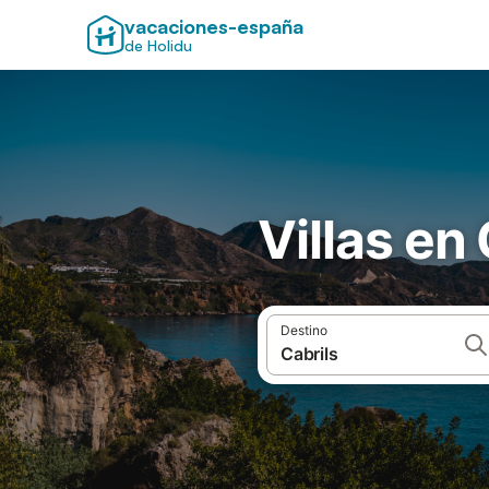
vacaciones-españa
de Holidu
Villas en
Destino