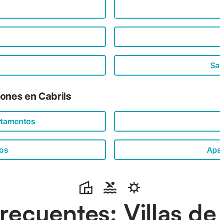
Sa
ones en Cabrils
rtamentos
os
Apa
recuentes: Villas d