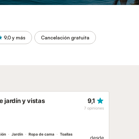
9,0
y más
Cancelación gratuita
 jardín y vistas
9,1
7
opiniones
sión
Jardín
Ropa de cama
Toallas
desde