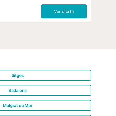
spedes, la villa dispone de 6 amplios
 espacios cómodos y luminosos para
Ver oferta
ipada para compartir momentos
piedad: una gran piscina privada
s para el descanso y espacios de
ural que invita a desconectar y
truida con materiales que favorecen
sos muros y a una excelente
a casa disponen de aire acondicionado
tuada a pocos minutos de las playas
Sitges
Badalona
Malgrat de Mar