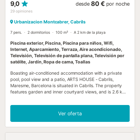
9,0
80 €
desde
por noche
29
opiniones
Urbanizacion Montcabrer, Cabrils
7 pers.
2 dormitorios
100 m²
A 2 km de la playa
Piscina exterior, Piscina, Piscina para niños, Wifi,
Internet, Aparcamiento, Terraza, Aire acondicionado,
Televisión, Televisión de pantalla plana, Televisión por
satélite, Jardín, Ropa de cama, Toallas
Boasting air-conditioned accommodation with a private
pool, pool view and a patio, ARTS HOUSE - Cabrils,
Maresme, Barcelona is situated in Cabrils. The property
features garden and inner courtyard views, and is 2.6 km
from Vilassar de Mar Beach....
Ver oferta