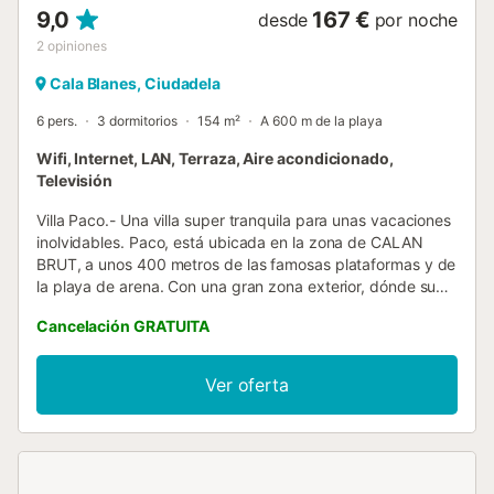
9,0
167 €
desde
por noche
2
opiniones
Cala Blanes, Ciudadela
6 pers.
3 dormitorios
154 m²
A 600 m de la playa
Wifi, Internet, LAN, Terraza, Aire acondicionado,
Televisión
Villa Paco.- Una villa super tranquila para unas vacaciones
inolvidables. Paco, está ubicada en la zona de CALAN
BRUT, a unos 400 metros de las famosas plataformas y de
la playa de arena. Con una gran zona exterior, dónde su
barbacoa de obra, hará de sus comidas o cenas, unos
Cancelación GRATUITA
momentos inolvidables. Frente a la piscina, su terraza
amueblada y equipada y rodeada de tumbonas para que
se ponga moreno, y sea la envidia de todos sus amigos!.
Ver oferta
Villa Paco, con Aire Acondicionado en las habitaciones
para un perfecto descanso, cocina y salón abiertos frente
a la terraza. Mire bien sus fechas, haga su reserva, disfrute
de Paco, relájese en un destino seguro, sólo con sus
familiares y/o amigos, descubra los rincones tan