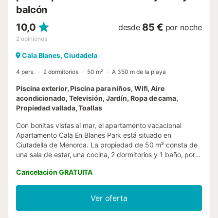
balcón
10,0
85 €
desde
por noche
2
opiniones
Cala Blanes, Ciudadela
4 pers.
2 dormitorios
50 m²
A 350 m de la playa
Piscina exterior, Piscina para niños, Wifi, Aire
acondicionado, Televisión, Jardín, Ropa de cama,
Propiedad vallada, Toallas
Con bonitas vistas al mar, el apartamento vacacional
Apartamento Cala En Blanes Park está situado en
Ciutadella de Menorca. La propiedad de 50 m² consta de
una sala de estar, una cocina, 2 dormitorios y 1 baño, por
lo que puede alojar a 4 personas. Este alojamiento no
Cancelación GRATUITA
ofrece: Wi-Fi, aire acondicionado y toallas. Esta propiedad
dispone de una zona exterior privada con terraza cubierta
y balcón. Esta propiedad ofrece acceso a una zona
Ver oferta
exterior compartida con piscina (abre a las 10 de la
mañana), jardín, piscina infantil y ducha exterior. La