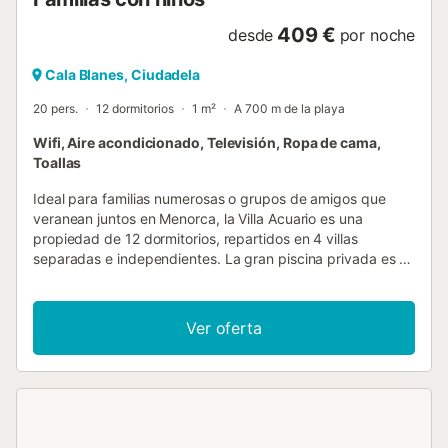
409 €
desde
por noche
Cala Blanes, Ciudadela
20 pers.
12 dormitorios
1 m²
A 700 m de la playa
Wifi, Aire acondicionado, Televisión, Ropa de cama,
Toallas
Ideal para familias numerosas o grupos de amigos que
veranean juntos en Menorca, la Villa Acuario es una
propiedad de 12 dormitorios, repartidos en 4 villas
separadas e independientes. La gran piscina privada es el
lugar perfecto para reunirse y crear recuerdos fantásticos.
A poca distancia de los minimercados, restaurantes y
playas de Calan Blanes, la villa goza de una ubicación
Ver oferta
fantástica, lo que facilita disfrutar de todo lo que la zona
tiene para ofrecer a pie. Calefacción de piscina, WiFi y aire
acondicionado/calefacción en los dormitorios están
incluidos. Ubicada en el centro del popular complejo de
Calan Blanes, la ubicación de esta villa significa que todo
está a la vuelta de la esquina. A un corto paseo se