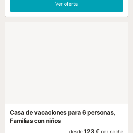
más pequeñas y naturales de Cala Picas y Calan Forcat
Ver oferta
también están muy cerca. Esta casa de 3 dormitorios es
luminosa, espaciosa y está bien equipada, e incluye aire
acondicionado/calefacción en los dormitorios,
climatización de piscina y WiFi. Si desea una villa en una
buena ubicación céntrica, la Villa Isi es ideal. La villa se
encuentra en una zona residencial, pero está a solo 10
minutos a pie del bullicio de tiendas y restaurantes en el
centro de Calan Forcat. Esta zona se ha fusionado con la
vecina Calan Blanes con el tiempo para crear uno de los
centros turísticos más grandes de Menorca, con mucho
que ver y hacer, ¡incluido el popular parque acuático Aqua
Center! O, si busca playas, tendrá donde elegir con 3
calas pintorescas en la zona. Piscina principal: 7,5 x 4 m,
profundidad de 0,8 - 1,9 m. La climatización de la piscina
no está disponible durante julio y agosto. El viajero
principal debe tener 21 años o más. Impuesto de Turismo
Sostenible de Baleares: 2,20 € por persona y noche para
huéspedes a partir de 16 años. Reducción del 50% ...
Casa de vacaciones para 6 personas,
Familias con niños
123 €
desde
por noche