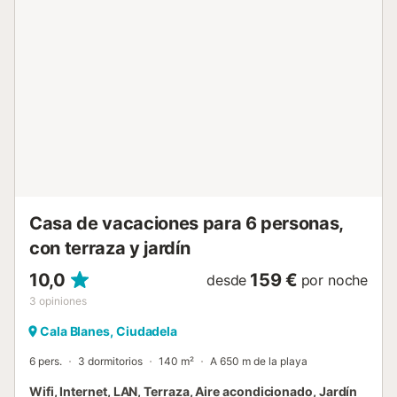
para tu máxima comodidad. Y no menos importante!!!!
Todos los canales de tv a tus piés para poder ver
cualquier torneo, partido de futbol o cualquier cosa que se
te pueda ocurrir en todos los idiomas! Tanto si buscas
relax como diversión, esta villa te da lo mejor de ambos
mundos. Espacio, confort y la garantía de unas vacaciones
inolvidables te esperan en Flomertor 1....
Casa de vacaciones para 6 personas,
con terraza y jardín
10,0
159 €
desde
por noche
3
opiniones
Cala Blanes, Ciudadela
6 pers.
3 dormitorios
140 m²
A 650 m de la playa
Wifi, Internet, LAN, Terraza, Aire acondicionado, Jardín