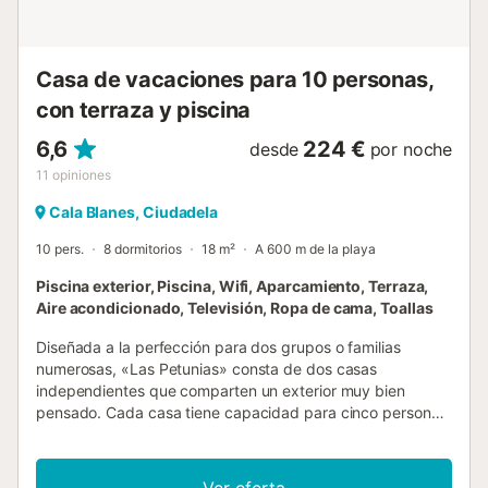
Casa de vacaciones para 10 personas,
con terraza y piscina
6,6
224 €
desde
por noche
11
opiniones
Cala Blanes, Ciudadela
10 pers.
8 dormitorios
18 m²
A 600 m de la playa
Piscina exterior, Piscina, Wifi, Aparcamiento, Terraza,
Aire acondicionado, Televisión, Ropa de cama, Toallas
Diseñada a la perfección para dos grupos o familias
numerosas, «Las Petunias» consta de dos casas
independientes que comparten un exterior muy bien
pensado. Cada casa tiene capacidad para cinco personas
en tres dormitorios con aire acondicionado; ambas
cuentan con sus propios salones, cocinas y terrazas, lo
que te ofrece la opción de disfrutar de un poco de