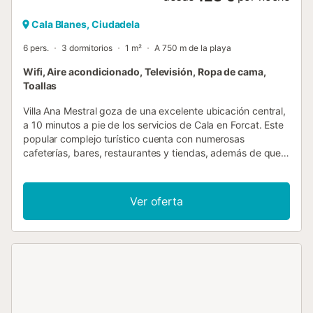
Cala Blanes, Ciudadela
6 pers.
3 dormitorios
1 m²
A 750 m de la playa
Wifi, Aire acondicionado, Televisión, Ropa de cama,
Toallas
Villa Ana Mestral goza de una excelente ubicación central,
a 10 minutos a pie de los servicios de Cala en Forcat. Este
popular complejo turístico cuenta con numerosas
cafeterías, bares, restaurantes y tiendas, además de que
el popular parque acuático Aqua Center se encuentra
también en la calle principal. Los amantes de la playa
tendrán donde elegir con una estupenda playa de arena y
Ver oferta
varias calas en la zona, la más cercana a 15 minutos a pie.
La villa dispone de piscina privada y barbacoa e incluye
aire acondicionado/calefacción en los dormitorios,
calefacción de piscina y WiFi. Villa Ana Mestral se
encuentra en una ubicación privilegiada, a 10 minutos a
pie del centro de Cala en Forcat. Este popular complejo de
vacaciones se ha fusionado con la vecina Cala en Blanes
para crear uno de los complejos más grandes y animados