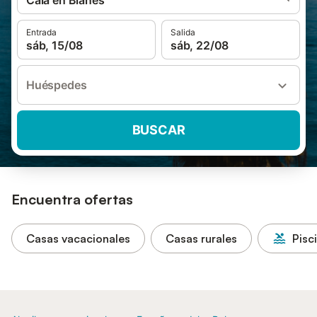
Cala en Blanes
Entrada
Salida
sáb, 15/08
sáb, 22/08
Huéspedes
BUSCAR
Encuentra ofertas
Casas vacacionales
Casas rurales
Pisc