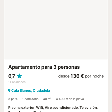
maravillosos que tiene la Isla, salga a pasear tranquilo al
anochecer por nuestros puertos tan románticos, y vuelva a
casa con ganas de volver ! Información adicional : Piscina
privada - Dimensiones: 8X4 metros. Servicios obligatorios
a pagar en el lugar: . Depósito de seguridad
(reembolsable) : 200 € por reserva Servicios opcionales a
pagar en el sitio y reservar antes su llegada: . Check in
temprano : 20 € por reserva . Salida tardía : 20 € por
reserva Estancia distribuida por un profesional. A menos
que se indique lo contrario, los servicios como la limpieza,
la ropa de cama, las toallas, etc. no están incluidos en el
precio de este alquiler. Si se admiten mascotas (infor...
Apartamento para 3 personas
6,7
136 €
desde
por noche
11
opiniones
Cala Blanes, Ciudadela
3 pers.
1 dormitorio
40 m²
A 400 m de la playa
Piscina exterior, Wifi, Aire acondicionado, Televisión,