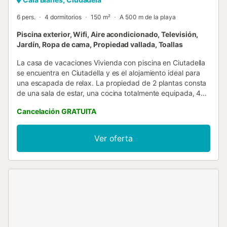
6 pers.
4 dormitorios
150 m²
A 500 m de la playa
Piscina exterior, Wifi, Aire acondicionado, Televisión,
Jardín, Ropa de cama, Propiedad vallada, Toallas
La casa de vacaciones Vivienda con piscina en Ciutadella
se encuentra en Ciutadella y es el alojamiento ideal para
una escapada de relax. La propiedad de 2 plantas consta
de una sala de estar, una cocina totalmente equipada, 4
dormitorios y 2 baños, por lo que puede acomodar a 6
Cancelación GRATUITA
personas. Los servicios adicionales incluyen Wi-Fi de alta
velocidad (apto para videollamadas), televisión, aire
acondicionado, lavadora y secadora. También dispone de
Ver oferta
una trona. Este alquiler de vacaciones ofrece un oasis
privado al aire libre con piscina, jardín, terraza
descubierta, terraza cubierta, balcón y barbacoa. Hay
aparcamiento gratuito en la calle. Se admite un animal de
compañía. No se permite fumar ni celebrar eventos....