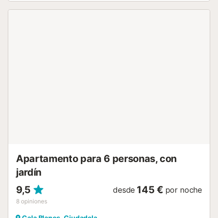
propiedad está ubicada en las proximidades de la playa y
los enlaces de transporte público están a poca distancia.
En el recinto hay supermercados y restaurantes. Hay
aparcamiento gratuito en la calle. No se permiten
mascotas, fumar ni celebrar eventos. Hay aire
acondicionado sólo en el salón, pero enfría todo el
apartamento....
Apartamento para 6 personas, con
jardín
9,5
145 €
desde
por noche
8
opiniones
Cala Blanes, Ciudadela