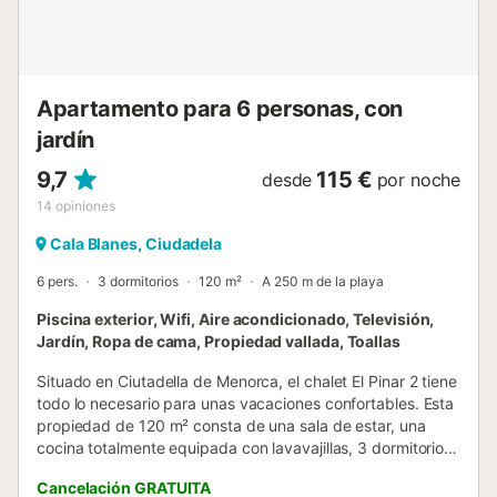
distribuida por un profesional. A menos que se indique lo
contrario, los servicios como la limpieza, la ropa de cama,
las toallas, etc. no están incluidos en el precio de este
alquiler. Si se admiten mascotas (información en el
anuncio), pueden ap...
Apartamento para 6 personas, con
jardín
9,7
115 €
desde
por noche
14
opiniones
Cala Blanes, Ciudadela
6 pers.
3 dormitorios
120 m²
A 250 m de la playa
Piscina exterior, Wifi, Aire acondicionado, Televisión,
Jardín, Ropa de cama, Propiedad vallada, Toallas
Situado en Ciutadella de Menorca, el chalet El Pinar 2 tiene
todo lo necesario para unas vacaciones confortables. Esta
propiedad de 120 m² consta de una sala de estar, una
cocina totalmente equipada con lavavajillas, 3 dormitorios
y 2 baños, por lo que puede alojar a 5 personas. Los
Cancelación GRATUITA
servicios adicionales incluyen Wi-Fi de alta velocidad, aire