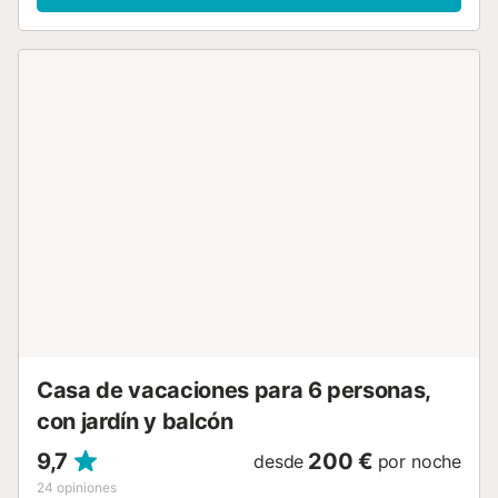
destacado de este alojamiento es su maravillosa zona
exterior privada con una piscina, un jardín, muebles de
jardín, una terraza abierta, un balcón, una barbacoa y una
ducha exterior. Desde aquí podrá disfrutar de unas
maravillosas vistas sobre el reluciente mar que tiene
delante. Distancia a pie/en coche al restaurante más
cercano: 428 m. Distancia a pie/en coche a la cafetería
más cercana: 956 m. Distancia a pie/en coche al bar más
cercano: 501 m. Distancia a pie/en coche al supermercado
más cercano: 495 m. Desde la propiedad se puede bajar
directamente al mar y bañarse en la cala por la orilla
rocosa, mientras que la playa Platja Cala en Blanes está a
400 m. La finca está muy bien comunicada y a pocos
metros tiene una parada de autobús que le puede llevar a
Ciutadella, que está a unos 3 kilómetros. Desde la
urbanización también salen varias rutas de senderismo por
el lla...
Casa de vacaciones para 6 personas,
con jardín y balcón
9,7
200 €
desde
por noche
24
opiniones