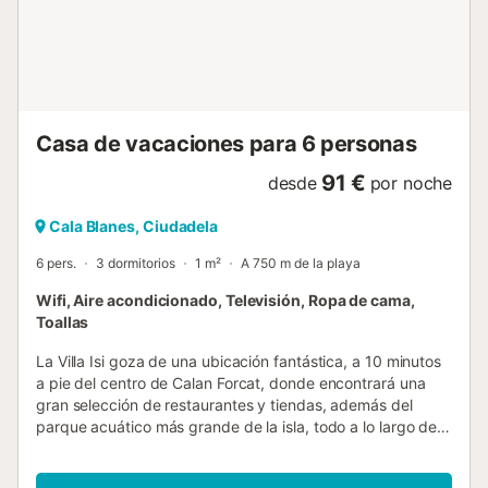
de comidas al aire libre en la terraza o hacer uso de la
barbacoa. Este alojamiento es perfecto para familias y
parejas que buscan un retiro tranquilo y acogedor en un
entorno rural, con todas las comodidades necesarias para
una estancia memorable en Ciutadella de Menorca....
Casa de vacaciones para 6 personas
91 €
desde
por noche
Cala Blanes, Ciudadela
6 pers.
3 dormitorios
1 m²
A 750 m de la playa
Wifi, Aire acondicionado, Televisión, Ropa de cama,
Toallas
La Villa Isi goza de una ubicación fantástica, a 10 minutos
a pie del centro de Calan Forcat, donde encontrará una
gran selección de restaurantes y tiendas, además del
parque acuático más grande de la isla, todo a lo largo de
la calle principal. La playa de arena más grande de la
zona, Calan Blanes, está a 15 minutos a pie, pero las calas