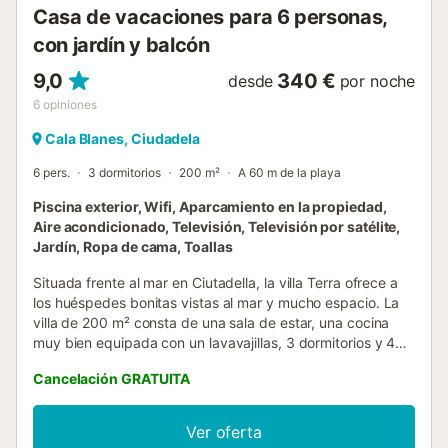
Casa de vacaciones para 6 personas,
con jardín y balcón
9,0
340 €
desde
por noche
6
opiniones
Cala Blanes, Ciudadela
6 pers.
3 dormitorios
200 m²
A 60 m de la playa
Piscina exterior, Wifi, Aparcamiento en la propiedad,
Aire acondicionado, Televisión, Televisión por satélite,
Jardín, Ropa de cama, Toallas
Situada frente al mar en Ciutadella, la villa Terra ofrece a
los huéspedes bonitas vistas al mar y mucho espacio. La
villa de 200 m² consta de una sala de estar, una cocina
muy bien equipada con un lavavajillas, 3 dormitorios y 4
baños en suite, por lo que puede alojar a 6 personas. Los
Cancelación GRATUITA
servicios adicionales incluyen Wi-Fi, aire acondicionado en
los dormitorios, lavadora, secadora y televisión por satélite.
Además, hay una mesa de ping-pong disponible en la
Ver oferta
propiedad. También hay una trona disponible. Lo más