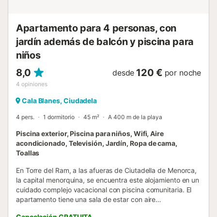
Apartamento para 4 personas, con
jardín además de balcón y piscina para
niños
8,0
120 €
desde
por noche
4
opiniones
Cala Blanes, Ciudadela
4 pers.
1 dormitorio
45 m²
A 400 m de la playa
Piscina exterior, Piscina para niños, Wifi, Aire
acondicionado, Televisión, Jardín, Ropa de cama,
Toallas
En Torre del Ram, a las afueras de Ciutadella de Menorca,
la capital menorquina, se encuentra este alojamiento en un
cuidado complejo vacacional con piscina comunitaria. El
apartamento tiene una sala de estar con aire
acondicionado, una cocina bien equipada, un dormitorio
Cancelación GRATUITA