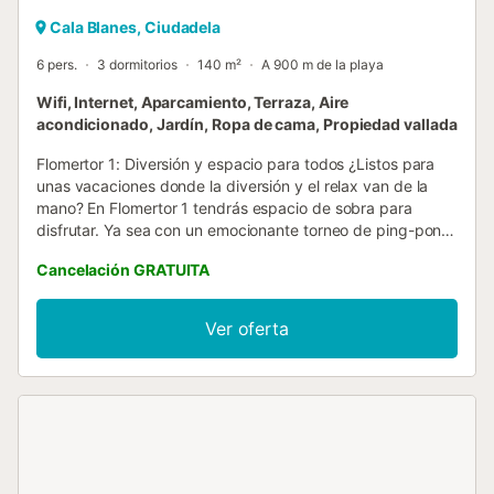
Cala Blanes, Ciudadela
6 pers.
3 dormitorios
140 m²
A 900 m de la playa
Wifi, Internet, Aparcamiento, Terraza, Aire
acondicionado, Jardín, Ropa de cama, Propiedad vallada
Flomertor 1: Diversión y espacio para todos ¿Listos para
unas vacaciones donde la diversión y el relax van de la
mano? En Flomertor 1 tendrás espacio de sobra para
disfrutar. Ya sea con un emocionante torneo de ping-pong
o billar, o relajándote junto a la piscina, aquí cada día será
Cancelación GRATUITA
especial. El exterior de la villa es un auténtico paraíso. Una
amplia terraza te espera para compartir comidas al aire
libre, tomar el sol o simplemente desconectar mientras los
Ver oferta
niños juegan en el generoso espacio junto a la piscina
privada. Es el lugar perfecto para crear recuerdos
inolvidables con familia o amigos. Por dentro, Flomertor 1
ofrece todo el confort que necesitas. Nuevos colchones
para noches reparadoras, una cocina completamente
equipada para tus recetas favoritas, Wi-Fi para
mantenerte conectado, y aire acondicionado y calefacción