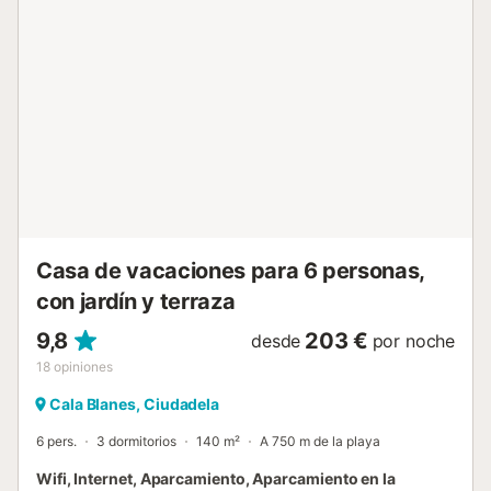
encuentra la calle principal de bares y restaurantes, con
una gran variedad de cocinas internacionales para elegir.
Algunos restaurantes están pensados para familias, con
enormes hinchables y camas elásticas para mantener
entretenidos a los más pequeños mientras usted disfruta
de una sangría. Un paseo llano de 15 minutos le lleva a las
doradas arenas de la playa de Calan Blanes. La antigua
capital medieval de la isla, Ciutadella, se encuentra a solo
10 minutos en coche o autobús, un lugar maravilloso para
descubrir la historia y la cultura de la isla. Explore el
animado puerto con sus bares de tapas tradicionales o la
hermosa ciudad en sí con sus tiendas de artesanía...
Casa de vacaciones para 6 personas,
con jardín y terraza
9,8
203 €
desde
por noche
18
opiniones
Cala Blanes, Ciudadela
6 pers.
3 dormitorios
140 m²
A 750 m de la playa
Wifi, Internet, Aparcamiento, Aparcamiento en la