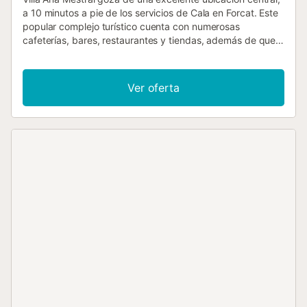
a 10 minutos a pie de los servicios de Cala en Forcat. Este
popular complejo turístico cuenta con numerosas
cafeterías, bares, restaurantes y tiendas, además de que
el popular parque acuático Aqua Center se encuentra
también en la calle principal. Los amantes de la playa
tendrán donde elegir con una estupenda playa de arena y
Ver oferta
varias calas en la zona, la más cercana a 15 minutos a pie.
La villa dispone de piscina privada y barbacoa e incluye
aire acondicionado/calefacción en los dormitorios,
calefacción de piscina y WiFi. Villa Ana Mestral se
encuentra en una ubicación privilegiada, a 10 minutos a
pie del centro de Cala en Forcat. Este popular complejo de
vacaciones se ha fusionado con la vecina Cala en Blanes
para crear uno de los complejos más grandes y animados
de Menorca. Cuenta con una gran oferta de lugares para
comer, beber y comprar, así como un excelente parque
acuático, Aqua Center, todo al alcance de la mano. La
zona también cuenta con varias playas estupendas, la
más cercana, y la más grande, es Cala en Blanes, a 15
minutos a pie. La Villa Isi está justo al lado. Piscina
principal: 7,5 x 4 metros, profundidad de 0,8 - 1,8 metros.
La calefacción de la piscina no está disponible durante los