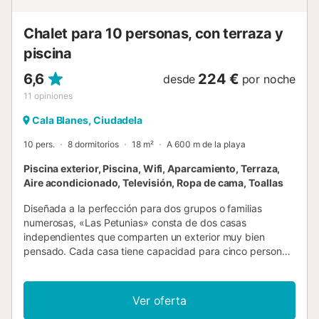
meses de julio y agosto. El responsable del grupo debe ser
mayor de 21 años. Impuesto de Turismo Sostenible de
Chalet para 10 personas, con terraza y
Baleares: 2...
piscina
6,6
224 €
desde
por noche
11
opiniones
Cala Blanes, Ciudadela
10 pers.
8 dormitorios
18 m²
A 600 m de la playa
Piscina exterior, Piscina, Wifi, Aparcamiento, Terraza,
Aire acondicionado, Televisión, Ropa de cama, Toallas
Diseñada a la perfección para dos grupos o familias
numerosas, «Las Petunias» consta de dos casas
independientes que comparten un exterior muy bien
pensado. Cada casa tiene capacidad para cinco personas
en tres dormitorios con aire acondicionado; ambas
cuentan con sus propios salones, cocinas y terrazas, lo
que te ofrece la opción de disfrutar de un poco de
Ver oferta
intimidad si lo deseas. El elemento central de este espacio