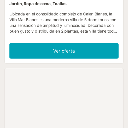
Jardín, Ropa de cama, Toallas
Ubicada en el consolidado complejo de Calan Blanes, la
Villa Mar Blanes es una moderna villa de 5 dormitorios con
una sensación de amplitud y luminosidad. Decorada con
buen gusto y distribuida en 2 plantas, esta villa tiene todo
lo necesario para unas vacaciones relajadas. Con una
ubicación ideal a poca distancia a pie de los restaurantes,
bares, la playa y las bonitas calas del complejo, no
Ver oferta
necesitará alquilar un coche en esta villa bien situada. La
Villa Mar Blanes cuenta con un precioso jardín, una zona
de estar al aire libre y un magnífico comedor social para
que toda la familia se reúna. Se incluye WiFi y aire
acondicionado/calefacción en todos los dormitorios. La
Villa Mar Blanes se encuentra en el consolidado complejo
de Calan Blanes, en la costa oeste de Menorca. Calan
Blanes se ha fusionado a lo largo de los años con el vecino
Calan Forcat, creando un gran complejo con numerosos
bares y restaurantes para elegir. La Villa Mar Blanes está a
solo 10 minutos a pie de la cala de arena de Calan Blanes,
así como a un corto paseo de la calle principal del
complejo. ¿Le apetece un cambio de aires? La antigua