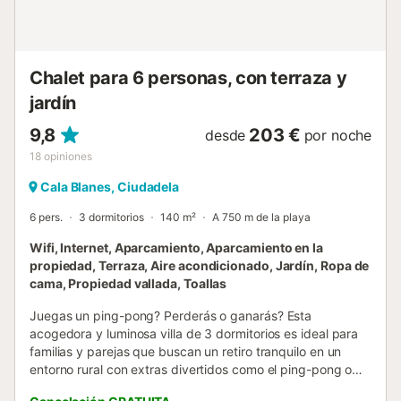
10 minutos en coche o autobús, un lugar maravilloso para
descubrir la historia y la cultura de la isla. Explore el
animado puerto con sus bares de tapas tradicionales o la
hermosa ciudad en sí con sus tiendas de artesanía...
Chalet para 6 personas, con terraza y
jardín
9,8
203 €
desde
por noche
18
opiniones
Cala Blanes, Ciudadela
6 pers.
3 dormitorios
140 m²
A 750 m de la playa
Wifi, Internet, Aparcamiento, Aparcamiento en la
propiedad, Terraza, Aire acondicionado, Jardín, Ropa de
cama, Propiedad vallada, Toallas
Juegas un ping-pong? Perderás o ganarás? Esta
acogedora y luminosa villa de 3 dormitorios es ideal para
familias y parejas que buscan un retiro tranquilo en un
entorno rural con extras divertidos como el ping-pong o
para poder estudiar o trabajar en momentos en tu zona