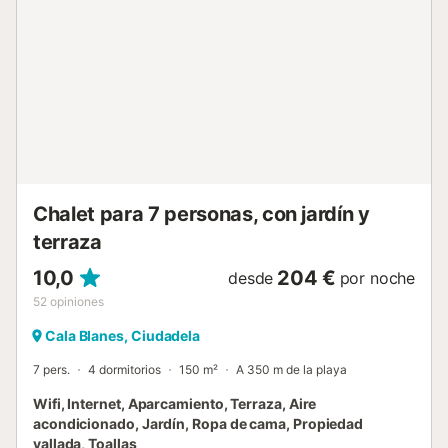
privada - Dimensiones: 8X4 metros. Servicios obligatorios
a pagar en el lugar: . Depósito de seguridad
(reembolsable) : 200 € por reserva Servicios opcionales a
pagar en el sitio y reservar antes su llegada: . Check in
temprano : 20 € por reserva . Salida tardía : 20 € por
reserva Estancia distribuida por un profesional. A menos
que se indique lo contrario, los servicios como la limpieza,
la ropa de cama, las toallas, etc. no están incluidos en el
precio de este alquiler. Si se admiten mascotas (infor...
Chalet para 7 personas, con jardín y
terraza
10,0
204 €
desde
por noche
52
opiniones
Cala Blanes, Ciudadela
7 pers.
4 dormitorios
150 m²
A 350 m de la playa
Wifi, Internet, Aparcamiento, Terraza, Aire
acondicionado, Jardín, Ropa de cama, Propiedad
vallada, Toallas