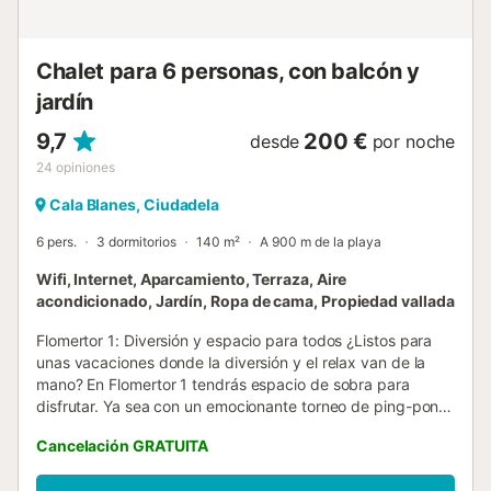
Ciutadella, que está a unos 3 kilómetros. Desde la
urbanización también salen varias rutas de senderismo por
el lla...
Chalet para 6 personas, con balcón y
jardín
9,7
200 €
desde
por noche
24
opiniones
Cala Blanes, Ciudadela
6 pers.
3 dormitorios
140 m²
A 900 m de la playa
Wifi, Internet, Aparcamiento, Terraza, Aire
acondicionado, Jardín, Ropa de cama, Propiedad vallada
Flomertor 1: Diversión y espacio para todos ¿Listos para
unas vacaciones donde la diversión y el relax van de la
mano? En Flomertor 1 tendrás espacio de sobra para
disfrutar. Ya sea con un emocionante torneo de ping-pong
o billar, o relajándote junto a la piscina, aquí cada día será
Cancelación GRATUITA
especial. El exterior de la villa es un auténtico paraíso. Una
amplia terraza te espera para compartir comidas al aire