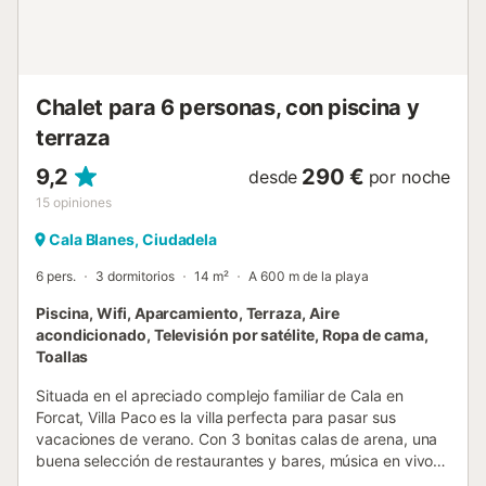
Chalet para 6 personas, con piscina y
terraza
9,2
290 €
desde
por noche
15
opiniones
Cala Blanes, Ciudadela
6 pers.
3 dormitorios
14 m²
A 600 m de la playa
Piscina, Wifi, Aparcamiento, Terraza, Aire
acondicionado, Televisión por satélite, Ropa de cama,
Toallas
Situada en el apreciado complejo familiar de Cala en
Forcat, Villa Paco es la villa perfecta para pasar sus
vacaciones de verano. Con 3 bonitas calas de arena, una
buena selección de restaurantes y bares, música en vivo,
zonas de juego infantiles y un parque acuático muy cerca,