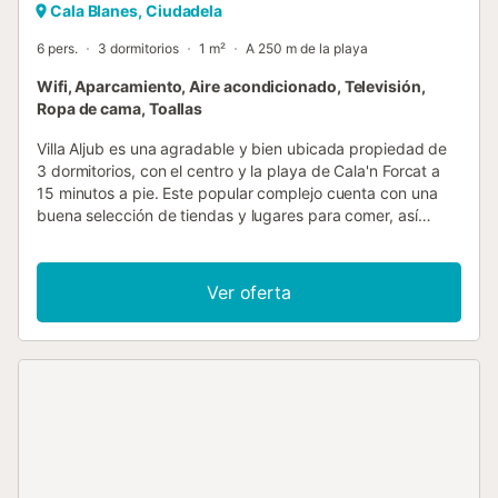
Cala Blanes, Ciudadela
6 pers.
3 dormitorios
1 m²
A 250 m de la playa
Wifi, Aparcamiento, Aire acondicionado, Televisión,
Ropa de cama, Toallas
Villa Aljub es una agradable y bien ubicada propiedad de
3 dormitorios, con el centro y la playa de Cala'n Forcat a
15 minutos a pie. Este popular complejo cuenta con una
buena selección de tiendas y lugares para comer, así
como un área de juegos para niños y un parque acuático
(solo en temporada alta). La antigua capital y puerto de
Ciutadella se encuentra a poca distancia en coche o
Ver oferta
autobús y bien merece una visita para disfrutar de una
oferta mucho mayor de servicios. La villa dispone de
piscina privada y barbacoa, e incluye aire
acondicionado/calefacción en los dormitorios, además de
WIFI. Villa Aljub está convenientemente ubicada a un corto
paseo de la gloriosa playa de arena de Cala'n Blanes, así
como de su gran cantidad de restaurantes, cafeterías,
bares y tiendas que bordean la calle principal. Solo se
tarda unos 15 minutos a pie hasta el centro, que también