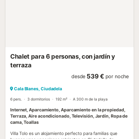
cuenta con un parque acuático (solo en temporada alta) y
un área de juegos para niños. Si le apetece un cambio de
escenario, puede llegar fácilmente a Ciutadella en coche o
autobús, y bien merece la pena visitarla. Antigua capital de
la isla, ofrece una gran variedad de tiendas y locales de
restauración en la ciudad y a lo largo de su puerto.
Nuestra villa Rosario se encuentra en el mismo callejón sin
salida. Piscina principal: 7 x 4 metros, profundidad de 0,9
- 1,6 metros. El viajero principal debe tener 21 años o ...
Chalet para 6 personas, con jardín y
terraza
539 €
desde
por noche
Cala Blanes, Ciudadela
6 pers.
3 dormitorios
192 m²
A 300 m de la playa
Internet, Aparcamiento, Aparcamiento en la propiedad,
Terraza, Aire acondicionado, Televisión, Jardín, Ropa de
cama, Toallas
Villa Tolo es un alojamiento perfecto para familias que