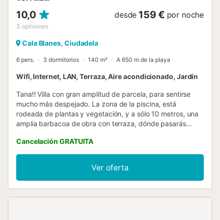
10,0
159 €
desde
por noche
3
opiniones
Cala Blanes, Ciudadela
6 pers.
3 dormitorios
140 m²
A 650 m de la playa
Wifi, Internet, LAN, Terraza, Aire acondicionado, Jardín
Tana!! Villa con gran amplitud de parcela, para sentirse
mucho más despejado. La zona de la piscina, está
rodeada de plantas y vegetación, y a sólo 10 metros, una
amplia barbacoa de obra con terraza, dónde pasarás
muchos ratos (EL BILLAR NO ESTARÁ DISPONIBLE EN
Cancelación GRATUITA
2025). Interior muy completo, con Aire Acondicionado,
gran cocina, Wifi gratis, tv con canales extranjeros y
mucho más. En Tana, tendrás unas vacaciones super
Ver oferta
cómodas y a un paso de las playas de Calen Blanes, gran
abanico gastronómico, aqua park, nuestro famoso "camí
de cavalls" y un sin fin de servicios para que puedas
disfrutar. A sólo 5 km de Ciutadella, zona que no puedes
dejar de visitar, dar un paseo por el centro de Ciutadella e