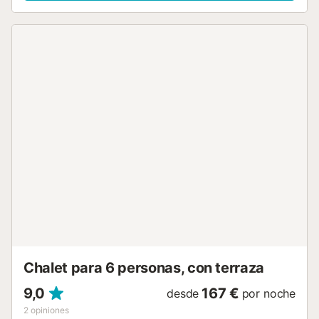
exterior, ideal para la convivencia, es una gran piscina
circular y una pequeña piscina infantil que unen ambas
casas. Esto, junto con la mesa de ping-pong, las
barbacoas de ladrillo y la gran mesa de comedor,
convierte a esta propiedad en un refugio perfecto para
disfrutar con la familia. A solo diez minutos a pie de la villa
se encuentra el centro del complejo turístico, con su amplia
selección de restaurantes y bares; también encontrarás la
cala de arena de Cala en Blanes a un corto paseo. Para
conocer la cultura local, la capital, Ciutadella, está a un
breve trayecto en autobús. * La profundidad de la piscina
infantil es de 55 cm. *- Debido a las fiestas de San Juan,
para todas las reservas que incluyan los días 22 a 24 de
junio, solo aceptaremos reservas familiares. -*...
Chalet para 6 personas, con terraza
9,0
167 €
desde
por noche
2
opiniones