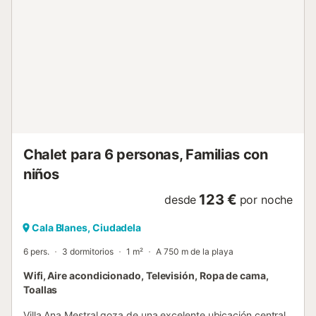
centro de Calan Forcat. Esta zona se ha fusionado con la
vecina Calan Blanes con el tiempo para crear uno de los
centros turísticos más grandes de Menorca, con mucho
que ver y hacer, ¡incluido el popular parque acuático Aqua
Center! O, si busca playas, tendrá donde elegir con 3
calas pintorescas en la zona. Piscina principal: 7,5 x 4 m,
profundidad de 0,8 - 1,9 m. La climatización de la piscina
no está disponible durante julio y agosto. El viajero
principal debe tener 21 años o más. Impuesto de Turismo
Sostenible de Baleares: 2,20 € por persona y noche para
huéspedes a partir de 16 años. Reducción del 50% ...
Chalet para 6 personas, Familias con
niños
123 €
desde
por noche
Cala Blanes, Ciudadela
6 pers.
3 dormitorios
1 m²
A 750 m de la playa
Wifi, Aire acondicionado, Televisión, Ropa de cama,
Toallas
Villa Ana Mestral goza de una excelente ubicación central,