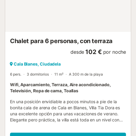
Chalet para 6 personas, con terraza
102 €
desde
por noche
Cala Blanes, Ciudadela
6 pers.
3 dormitorios
11 m²
A 300 m de la playa
Wifi, Aparcamiento, Terraza, Aire acondicionado,
Televisión, Ropa de cama, Toallas
En una posición envidiable a pocos minutos a pie de la
bonita cala de arena de Cala en Blanes, Villa Tia Dora es
una excelente opción para unas vacaciones de verano.
Elegante pero práctica, la villa está toda en un nivel con
una sala de estar-comedor decorada con buen gusto, una
cocina totalmente equipada, tres dormitorios, uno de los