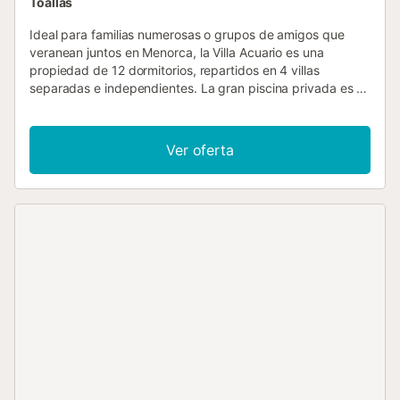
Toallas
Ideal para familias numerosas o grupos de amigos que
veranean juntos en Menorca, la Villa Acuario es una
propiedad de 12 dormitorios, repartidos en 4 villas
separadas e independientes. La gran piscina privada es el
lugar perfecto para reunirse y crear recuerdos fantásticos.
A poca distancia de los minimercados, restaurantes y
playas de Calan Blanes, la villa goza de una ubicación
Ver oferta
fantástica, lo que facilita disfrutar de todo lo que la zona
tiene para ofrecer a pie. Calefacción de piscina, WiFi y aire
acondicionado/calefacción en los dormitorios están
incluidos. Ubicada en el centro del popular complejo de
Calan Blanes, la ubicación de esta villa significa que todo
está a la vuelta de la esquina. A un corto paseo se
encuentra la calle principal de bares y restaurantes, con
una gran variedad de cocinas internacionales para elegir.
Algunos restaurantes están pensados para familias, con
enormes hinchables y camas elásticas para mantener
entretenidos a los más pequeños mientras usted disfruta
de una sangría. Un paseo llano de 15 minutos le lleva a las
doradas arenas de la playa de Calan Blanes. La antigua
capital medieval de la isla, Ciutadella, se encuentra a solo