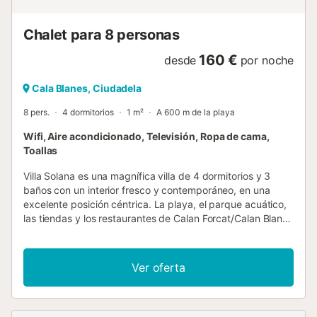
Cuenta con un supermercado cercano a 605 metros,
restaurantes y cafeterías a 260 metros, ...
Chalet para 8 personas
160 €
desde
por noche
Cala Blanes, Ciudadela
8 pers.
4 dormitorios
1 m²
A 600 m de la playa
Wifi, Aire acondicionado, Televisión, Ropa de cama,
Toallas
Villa Solana es una magnífica villa de 4 dormitorios y 3
baños con un interior fresco y contemporáneo, en una
excelente posición céntrica. La playa, el parque acuático,
las tiendas y los restaurantes de Calan Forcat/Calan Blanes
son fácilmente accesibles a poca distancia a pie.
Ciutadella también merece una visita en taxi o autobús, a
solo 3,2 km al oeste. Calefacción de piscina, WiFi y aire
Ver oferta
acondicionado/calefacción en los dormitorios y el salón
están incluidos. También hay disponible una valla de
piscina desmontable bajo petición con un coste adicional.