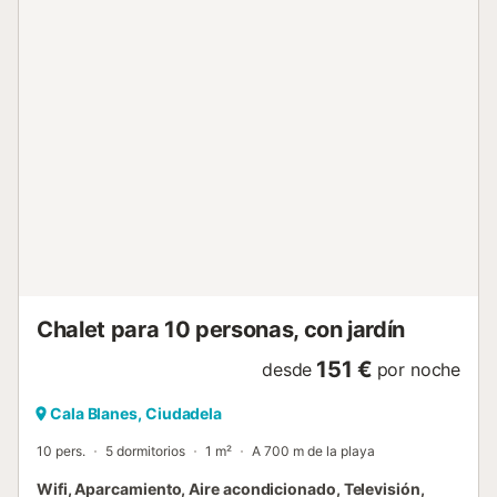
¡La ubicación de Villa Solana no podría ser mejor! A poca
distancia a pie del centro del complejo, el parque acuático
y la playa, no es necesario alquilar un coche. Las zonas de
Calan Forcat y Calan Blanes se han fusionado con el
tiempo para formar el complejo más grande de la isla, con
una gran variedad de tiendas y restaurantes para
disfrutar. Ciutadella también está a solo 3,2 km y sin duda
merece una visita, ya sea en taxi o en autobús local. Las
villas Sofia, Paco y Parque se encuentran en la misma
calle. Piscina principal: 8 x 4 m, profundidad de 1,1 - 1,6 m.
La calefacción de la piscina no está disponible durante
julio y agosto. El viajero principal debe tener 21 años o
más. Impuesto de Turismo Sostenible de Baleares: 2,20 €
por persona y noche para huéspedes a partir de 16 años.
Reducción del 50% a partir de la novena ...
Chalet para 10 personas, con jardín
151 €
desde
por noche
Cala Blanes, Ciudadela
10 pers.
5 dormitorios
1 m²
A 700 m de la playa
Wifi, Aparcamiento, Aire acondicionado, Televisión,