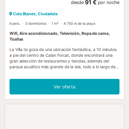
91 €
desde
por noche
Cala Blanes, Ciudadela
6 pers.
3 dormitorios
1 m²
A 750 m de la playa
Wifi, Aire acondicionado, Televisión, Ropa de cama,
Toallas
La Villa Isi goza de una ubicación fantástica, a 10 minutos
a pie del centro de Calan Forcat, donde encontrará una
gran selección de restaurantes y tiendas, además del
parque acuático más grande de la isla, todo a lo largo de
la calle principal. La playa de arena más grande de la
zona, Calan Blanes, está a 15 minutos a pie, pero las calas
más pequeñas y naturales de Cala Picas y Calan Forcat
Ver oferta
también están muy cerca. Esta casa de 3 dormitorios es
luminosa, espaciosa y está bien equipada, e incluye aire
acondicionado/calefacción en los dormitorios,
climatización de piscina y WiFi. Si desea una villa en una
buena ubicación céntrica, la Villa Isi es ideal. La villa se
encuentra en una zona residencial, pero está a solo 10
minutos a pie del bullicio de tiendas y restaurantes en el