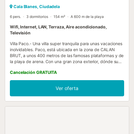
Cala Blanes, Ciudadela
6 pers.
3 dormitorios
154 m²
A 600 m de la playa
Wifi, Internet, LAN, Terraza, Aire acondicionado,
Televisión
Villa Paco.- Una villa super tranquila para unas vacaciones
inolvidables. Paco, está ubicada en la zona de CALAN
BRUT, a unos 400 metros de las famosas plataformas y de
la playa de arena. Con una gran zona exterior, dónde su
barbacoa de obra, hará de sus comidas o cenas, unos
Cancelación GRATUITA
momentos inolvidables. Frente a la piscina, su terraza
amueblada y equipada y rodeada de tumbonas para que
se ponga moreno, y sea la envidia de todos sus amigos!.
Ver oferta
Villa Paco, con Aire Acondicionado en las habitaciones
para un perfecto descanso, cocina y salón abiertos frente
a la terraza. Mire bien sus fechas, haga su reserva, disfrute
de Paco, relájese en un destino seguro, sólo con sus
familiares y/o amigos, descubra los rincones tan
maravillosos que tiene la Isla, salga a pasear tranquilo al
anochecer por nuestros puertos tan románticos, y vuelva a
casa con ganas de volver ! Información adicional : Piscina