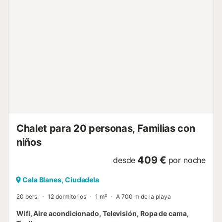
incluso el puerto tan mágico que tenemos. Disfrútala al
máximo y vive tus mejores vacaciones. Información
adicional : Piscina privada - Dimensiones: 9X4 metros. -
Profundidad: de 1.2 m a 1.8 m. Servicios obligatorios a
pagar en el lugar: . Depósito de seguridad (reembolsable) :
200 € por reserva Servicios opcionales a pagar en el sitio y
reservar antes su llegada: . Check in temprano : 20 € por
reserva . Salida tardía : 20 € por reserva Estancia
distribuida por un profesional. A menos que se indique lo
contrario, los servicios como la limpieza, la ropa de cama,
las toallas, etc. no están incluidos en el precio de este
alquiler. Si se admiten mascotas (información en el
anuncio), pueden ap...
Chalet para 20 personas, Familias con
niños
409 €
desde
por noche
Cala Blanes, Ciudadela
20 pers.
12 dormitorios
1 m²
A 700 m de la playa
Wifi, Aire acondicionado, Televisión, Ropa de cama,