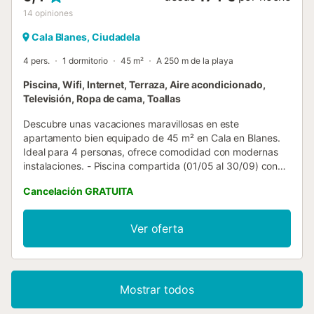
14
opiniones
Cala Blanes, Ciudadela
4 pers.
1 dormitorio
45 m²
A 250 m de la playa
Piscina, Wifi, Internet, Terraza, Aire acondicionado,
Televisión, Ropa de cama, Toallas
Descubre unas vacaciones maravillosas en este
apartamento bien equipado de 45 m² en Cala en Blanes.
Ideal para 4 personas, ofrece comodidad con modernas
instalaciones. - Piscina compartida (01/05 al 30/09) con
socorrista - Terraza privada con muebles de exterior -
Cancelación GRATUITA
Limpieza y ropa de cama incluidas. Exterior : El exterior del
apartamento cuenta con una encantadora terraza privada,
perfecta para relajarse después de un día en la piscina. Se
Ver oferta
dispone de muebles de exterior para disfrutar del soleado
clima. La piscina compartida, abierta del 1 de mayo al 30
de septiembre, está supervisada por un socorrista para
garantizar su seguridad. Salas de estar : El área de estar
Mostrar todos
abierta es luminosa y acogedora, equipada con muebles y
electrodomésticos modernos. La cocina está