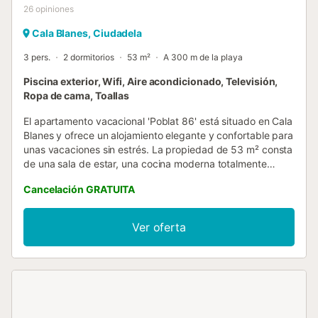
26
opiniones
Cala Blanes, Ciudadela
3 pers.
2 dormitorios
53 m²
A 300 m de la playa
Piscina exterior, Wifi, Aire acondicionado, Televisión,
Ropa de cama, Toallas
El apartamento vacacional 'Poblat 86' está situado en Cala
Blanes y ofrece un alojamiento elegante y confortable para
unas vacaciones sin estrés. La propiedad de 53 m² consta
de una sala de estar, una cocina moderna totalmente
equipada, 2 dormitorios y 1 baño, por lo que puede alojar
Cancelación GRATUITA
hasta 3 personas. Entre los servicios y comodidades
adicionales se incluyen aire acondicionado (la unidad se
encuentra en el pasillo), lavadora, lavavajillas, cafetera y
Ver oferta
televisión. Cunas y tronas están disponibles para alquilar
por un extra. Los huéspedes tienen acceso a una piscina
compartida dentro del complejo, situada junto al
apartamento. Hay aparcamiento gratuito disponible en la
calle. Las familias con niños son bienvenidas. No se
admiten animales de compañía. La propiedad cuenta con