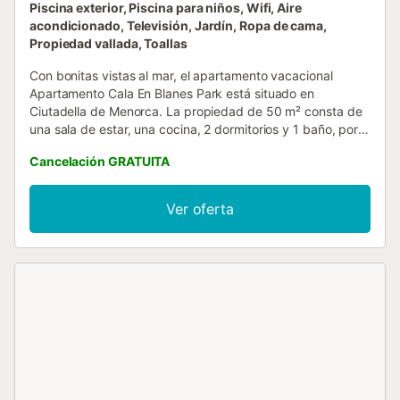
Piscina exterior, Piscina para niños, Wifi, Aire
acondicionado, Televisión, Jardín, Ropa de cama,
Propiedad vallada, Toallas
Con bonitas vistas al mar, el apartamento vacacional
Apartamento Cala En Blanes Park está situado en
Ciutadella de Menorca. La propiedad de 50 m² consta de
una sala de estar, una cocina, 2 dormitorios y 1 baño, por
lo que puede alojar a 4 personas. Este alojamiento no
Cancelación GRATUITA
ofrece: Wi-Fi, aire acondicionado y toallas. Esta propiedad
dispone de una zona exterior privada con terraza cubierta
y balcón. Esta propiedad ofrece acceso a una zona
Ver oferta
exterior compartida con piscina (abre a las 10 de la
mañana), jardín, piscina infantil y ducha exterior. La
propiedad está ubicada en las proximidades de la playa y
los enlaces de transporte público están a poca distancia.
En el recinto hay supermercados y restaurantes. Hay
aparcamiento gratuito en la calle. No se permiten
mascotas, fumar ni celebrar eventos. Hay aire
acondicionado sólo en el salón, pero enfría todo el
apartamento....