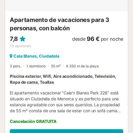
Apartamento de vacaciones para 3
personas, con balcón
7,8
96 €
desde
por noche
13
opiniones
Cala Blanes, Ciudadela
3 pers.
1 dormitorio
55 m²
A 350 m de la playa
Piscina exterior, Wifi, Aire acondicionado, Televisión,
Ropa de cama, Toallas
El apartamento vacacional "Cala'n Blanes Park 228" está
situado en Ciutadella de Menorca y es perfecto para una
estancia agradable con sus seres queridos. La propiedad
de 55 m² consta de una sala de estar con un sofá cama
para una persona, una cocina bien equipada, un dormitorio
Cancelación GRATUITA
y un baño, y tiene capacidad para 3 personas. Los
servicios y comodidades adicionales incluyen televisión,