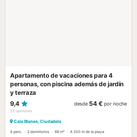
suplemento. No se permiten mascotas. Las llaves se
recogen y devuelven en Ciutadella. Si los huéspedes
desean reservar algún servicio adicional, deberán hacerlo
en la oficina a su llegada....
Apartamento de vacaciones para 4
personas, con piscina además de jardín
y terraza
9,4
54 €
desde
por noche
23
opiniones
Cala Blanes, Ciudadela
4 pers.
2 dormitorios
68 m²
A 300 m de la playa