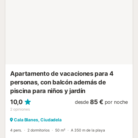
un sistema de alarma y cámaras de seguridad en las
habitaciones, pero durante las estancias están
desactivadas y no se graban imágenes. La llegada tardía
(después de las 22:00) está sujeta a un cargo adicional;
por favor, póngase en contacto con el anfitrión para más
detalles....
Apartamento de vacaciones para 4
personas, con balcón además de
piscina para niños y jardín
10,0
85 €
desde
por noche
2
opiniones
Cala Blanes, Ciudadela
4 pers.
2 dormitorios
50 m²
A 350 m de la playa