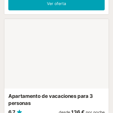
aire acondicionado en el comedor y lavadora. Este
Ver oferta
apartamento ofrece un balcón privado amueblado para
disfrutar de bebidas con una espléndida vista de los
alrededores. También hay una piscina compartida
disponible para su uso. Los enlaces de transporte público
se encuentran a poca distancia a pie. Hay aparcamiento
gratuito en la calle. Se admiten familias con niños. No se
permiten mascotas, fumar ni celebrar eventos. La recogida
y devolución de llaves se realizará en la inmobiliaria
correspondiente....
Apartamento de vacaciones para 3
personas
6,7
136 €
desde
por noche