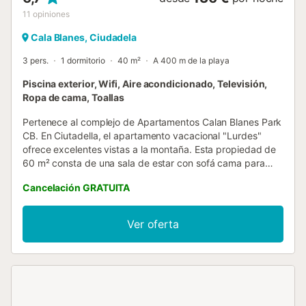
11
opiniones
Cala Blanes, Ciudadela
3 pers.
1 dormitorio
40 m²
A 400 m de la playa
Piscina exterior, Wifi, Aire acondicionado, Televisión,
Ropa de cama, Toallas
Pertenece al complejo de Apartamentos Calan Blanes Park
CB. En Ciutadella, el apartamento vacacional "Lurdes"
ofrece excelentes vistas a la montaña. Esta propiedad de
60 m² consta de una sala de estar con sofá cama para
una persona, una cocina bien equipada con lavavajillas, 1
Cancelación GRATUITA
dormitorio y 1 baño, por lo que puede alojar hasta 3
personas. Los servicios adicionales incluyen televisión, aire
acondicionado y lavadora. Lo más destacado de este
Ver oferta
alojamiento es su zona exterior privada con terraza.
También dispone de una zona exterior compartida, que
incluye piscina y ducha exterior. Disfrute de relajantes
vistas al jardín mientras prepara una comida saludable
para su familia. Hay aparcamiento gratuito disponible en la
calle. El registro de entrada tardío está disponible por un