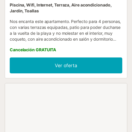
Piscina, Wifi, Internet, Terraza, Aire acondicionado,
Jardín, Toallas
Nos encanta este apartamento. Perfecto para 4 personas,
con varias terrazas equipadas, patio para poder ducharse
a la vuelta de la playa y no molestar en el interior, muy
coqueto, con aire acondicionado en salón y dormitorio
principal. Udane, está ubicado en muy buena zona. Al lado
Cancelación GRATUITA
de la playa, a pocos metros de un restaurante y un
parque, cerca de Ciutadella y en una zona muy cómoda!
Diseñado para tus vacaciones, para la comodidad del
Ver oferta
verano y de una estancia perfecta! ¡Esperamos tu visita!...