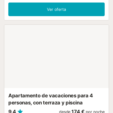
parque, cerca de Ciutadella y en una zona muy cómoda!
Diseñado para tus vacaciones, para la comodidad del
Ver oferta
verano y de una estancia perfecta! ¡Esperamos tu visita!
Información adicional : Piscina comunitaria Servicios
obligatorios a pagar en el lugar: . Depósito de seguridad
(reembolsable) : 200 € por reserva Servicios opcionales a
pagar en el sitio y reservar antes su llegada: . Check in
temprano : 20 € por reserva . Salida tardía : 20 € por
reserva Estancia distribuida por un profesional. A menos
que se indique lo contrario, los servicios como la limpieza,
la ropa de cama, las toallas, etc. no están incluidos en el
precio de este alquiler. Si se admiten mascotas
(información en el anuncio), pueden aplicarse
suplementos. Sólo están presentes los equipos
específicamente mencionados en este anuncio. Los
equipos no mencionados no se consideran presentes. A
menos que exista una estación de carga eléctrica en el
alojamiento, está prohibido cargar vehículos eléctricos....
Apartamento de vacaciones para 4
personas, con terraza y piscina
9,4
174 €
desde
por noche