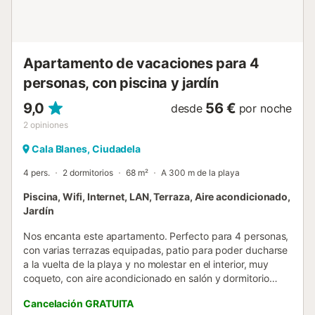
Apartamento de vacaciones para 4
personas, con piscina y jardín
9,0
56 €
desde
por noche
2
opiniones
Cala Blanes, Ciudadela
4 pers.
2 dormitorios
68 m²
A 300 m de la playa
Piscina, Wifi, Internet, LAN, Terraza, Aire acondicionado,
Jardín
Nos encanta este apartamento. Perfecto para 4 personas,
con varias terrazas equipadas, patio para poder ducharse
a la vuelta de la playa y no molestar en el interior, muy
coqueto, con aire acondicionado en salón y dormitorio
principal. Udane, está ubicado en muy buena zona. Al lado
Cancelación GRATUITA
de la playa, a pocos metros de un restaurante y un