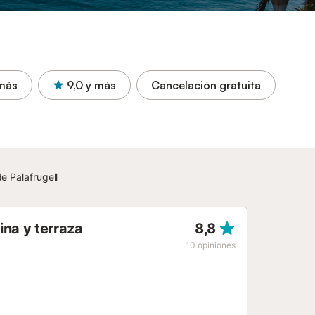
más
9,0
y más
Cancelación gratuita
de Palafrugell
ina y terraza
8,8
10
opiniones