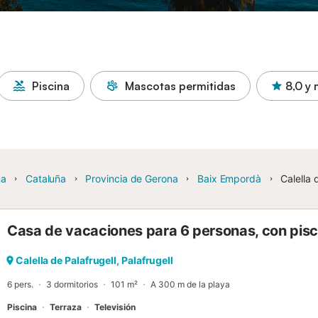
Piscina
Mascotas permitidas
8,0
y 
ña
Cataluña
Provincia de Gerona
Baix Empordà
Calella 
Casa de vacaciones para 6 personas, con pisc
Calella de Palafrugell, Palafrugell
6 pers.
3 dormitorios
101 m²
A 300 m de la playa
Piscina
Terraza
Televisión