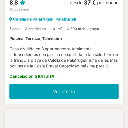
8,8
37 €
desde
por noche
10
opiniones
Calella de Palafrugell, Palafrugell
6 pers.
3 dormitorios
101 m²
A 300 m de la playa
Piscina, Terraza, Televisión
Casa dividida en 3 apartamentos totalmente
independientes con piscina compartida, a tan solo 1 km de
la tranquila playa de Calella de Palafrugell, ¡una de las más
bonitas de la Costa Brava! Capacidad máxima para 6
personas. ¡Ideal para disfrutar de unas tranquilas
Cancelación GRATUITA
vacaciones en familia en la Costa Brava! Este apartamento
sería el que está situado en la planta baja. Dispone de una
terraza donde poder disfrutar de desayunos y comidas al
Ver oferta
sol con vistas a la piscina, salón comedor con tv y salida
directa a la terraza. Cocina con todos los utensilios para
cocinar incluidos cubiertos, sartenes, nevera,
vitroceramica de inducción, microondas, tostadora, horno,
lavavajillas y lavadora. Dispone de 1 habitación con cama
de matrimonio (135x190cm), 1 habitación con 2 camas