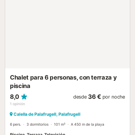
mientras que los restaurantes locales sirven deliciosa
cocina mediterránea. El centro de la ciudad, ubicado a dos
kilómetros de distancia, ofrece calles encantadoras,
tiendas y atracciones culturales. Para los amantes del golf,
hay un campo bien mantenido a un corto trayecto en
coche, que ofrece una excelente actividad al aire libre.
Tanto si los huéspedes quieren explorar como si quieren
relajarse, la ubicación de la villa ofrece un fácil acceso a
una gran variedad de atracciones. Una cocina
independiente bien equipada permite preparar comidas
fácilmente. Cuenta con una moderna pl...
Chalet para 6 personas, con terraza y
piscina
8,0
36 €
desde
por noche
1
opinión
Calella de Palafrugell, Palafrugell
6 pers.
3 dormitorios
101 m²
A 450 m de la playa
Piscina, Terraza, Televisión