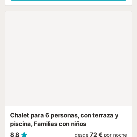
comidas al sol. Cocina totalmente equipada con todos los
utensilios incluidos: cubiertos, sartenes, lavavajillas,
nevera, microondas, tostadora, horno, lavavajillas y
lavadora. Consta de 1 habitación en suite con 1 cama
doble (135x180) y vestidor, 1 habitación con 1 cama doble
(compuesta por dos camas individuales de 90x190) y 1
habitación con 2 camas individuales (90x190), 2 baños
(uno en suite). Situado en un primer piso sin ascensor.
Opcional aire acondicionado con suplemento Wifi incluido.
Mascotas no permitidas. No se admiten reservas de
jovenes menores de 35 años. Check-in y check-out El
check-in y check-out se realizara en nuestra oficina de
Llafranc situada en C/xaloc 5. Llafranc. Tasa turistica A la
llegada será necesario abonar la tasa turística (7
euros/adultos) de obligatorio cumplimiento por el Gobierno
catalán....
Chalet para 6 personas, con terraza y
piscina, Familias con niños
8,8
72 €
desde
por noche