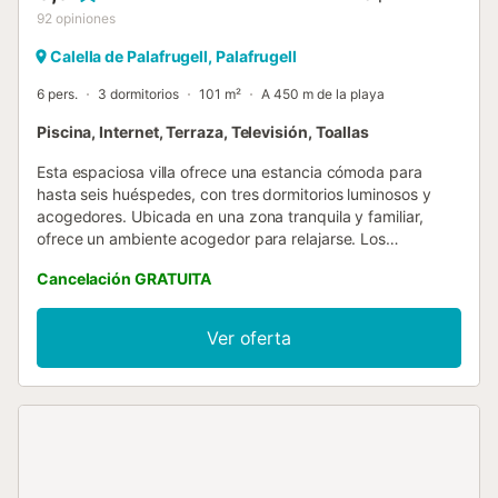
92
opiniones
Calella de Palafrugell, Palafrugell
6 pers.
3 dormitorios
101 m²
A 450 m de la playa
Piscina, Internet, Terraza, Televisión, Toallas
Esta espaciosa villa ofrece una estancia cómoda para
hasta seis huéspedes, con tres dormitorios luminosos y
acogedores. Ubicada en una zona tranquila y familiar,
ofrece un ambiente acogedor para relajarse. Los
huéspedes pueden disfrutar de una terraza privada,
Cancelación GRATUITA
perfecta para cenar al aire libre o tomar el sol. Una piscina
comunitaria ofrece una escapada refrescante, mientras
que comodidades como lavadora, plancha y acceso a
Ver oferta
Internet a través de USB garantizan la comodidad. Hay un
televisor disponible para el entretenimiento, lo que la
convierte en una excelente opción para familias o grupos
que buscan una estancia relajante. La villa está idealmente
situada a solo un kilómetro de una playa de arena,
perfecta para nadar y tomar el sol. Un supermercado
cercano proporciona fácil acceso a los comestibles,