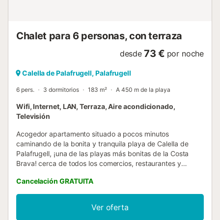
Chalet para 6 personas, con terraza
73 €
desde
por noche
Calella de Palafrugell, Palafrugell
6 pers.
3 dormitorios
183 m²
A 450 m de la playa
Wifi, Internet, LAN, Terraza, Aire acondicionado,
Televisión
Acogedor apartamento situado a pocos minutos
caminando de la bonita y tranquila playa de Calella de
Palafrugell, ¡una de las playas más bonitas de la Costa
Brava! cerca de todos los comercios, restaurantes y
supermercados. Capacidad máxima para 6 personas.
Cancelación GRATUITA
¡Ideal para disfrutar de unas tranquilas vacaciones en
familia en la Costa Brava! Dispone de una sala de estar
con chimenea, televisión y acceso a una agradable terraza
Ver oferta
con mesa para 6 personas para disfrutar de desayunos o