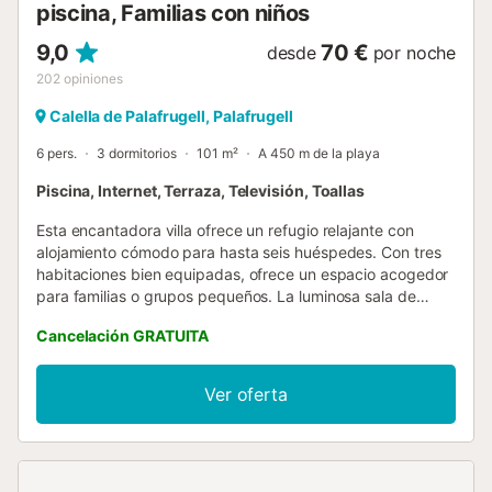
piscina, Familias con niños
9,0
70 €
desde
por noche
202
opiniones
Calella de Palafrugell, Palafrugell
6 pers.
3 dormitorios
101 m²
A 450 m de la playa
Piscina, Internet, Terraza, Televisión, Toallas
Esta encantadora villa ofrece un refugio relajante con
alojamiento cómodo para hasta seis huéspedes. Con tres
habitaciones bien equipadas, ofrece un espacio acogedor
para familias o grupos pequeños. La luminosa sala de
estar conduce a una terraza privada, perfecta para
Cancelación GRATUITA
relajarse al aire libre. Una piscina comunitaria ofrece una
escapada refrescante en los días cálidos. La propiedad
está ubicada en una zona tranquila y familiar e incluye
Ver oferta
comodidades modernas como lavadora, plancha y acceso
a Internet a través de USB. Hay un televisor disponible
para entretenimiento, lo que garantiza una estadía
agradable y cómoda. La villa está idealmente ubicada