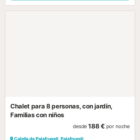
comidas al sol. Cocina totalmente equipada con todos los
utensilios incluidos: cubiertos, sartenes, lavavajillas,
nevera, microondas, tostadora, horno, lavavajillas y
lavadora. Consta de 1 habitación en suite con 1 cama
doble (135x180) y vestidor, 1 habitación con 1 cama doble
(compuesta por dos camas individuales de 90x190) y 1
habitación con 2 camas individuales (90x190), 2 baños
(uno en suite). Situado en un primer piso sin ascensor.
Opcional aire acondicionado con suplemento Wifi incluido.
Mascotas no permitidas. No se admiten reservas de
jovenes menores de 35 años. Check-in y check-out El
check-in y check-out se realizara en nuestra oficina de
Llafranc situada en C/xaloc 5. Llafranc. Tasa turistica A la
llegada será necesario abonar la tasa turística (7
euros/adultos) de obligatorio cumplimiento por el Gobierno
catalán. Servicios obligatorios a pagar en el lugar: .
Limpieza Final : 80 € por reserva . ...
Chalet para 8 personas, con jardín,
Familias con niños
188 €
desde
por noche
Calella de Palafrugell, Palafrugell