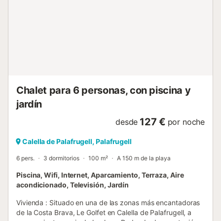
privilegiada, a sólo 450 metros de las bahías de arena de
postal y restaurantes atmosféricos de este lugar de
belleza costera más codiciado, y sólo 600 metros de la
vecina e igualmente codiciada bahía de Llafranc, esta
residencia mediterránea por excelencia se encuentra a
poca distancia de algunas de las playas más bonitas y
restaurantes con encanto que hemos encontrado. Más allá
de las arenas doradas y el paseo marítimo ...
Chalet para 6 personas, con piscina y
jardín
127 €
desde
por noche
Calella de Palafrugell, Palafrugell
6 pers.
3 dormitorios
100 m²
A 150 m de la playa
Piscina, Wifi, Internet, Aparcamiento, Terraza, Aire
acondicionado, Televisión, Jardín
Vivienda : Situado en una de las zonas más encantadoras
de la Costa Brava, Le Golfet en Calella de Palafrugell, a