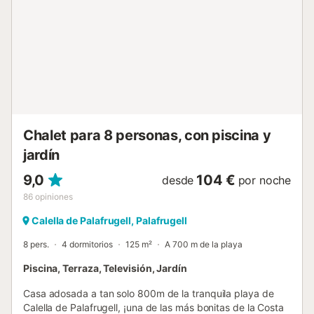
familias, no se admiten reservas de jóvenes menores de
35 años. Check-in y check-out El check-in y check-out se
realizara en nuestra oficina de Llafranc situada en C/xaloc
5. Llafranc Tasa turistica A la llegada será necesario
abonar la tasa turística (7 euros/adultos) de obligatorio
cumplimiento por el Gobierno catalán. Información
adicional : Piscina comunitaria Servicios obligatorios a
pagar en el lugar: . Depósito de s...
Chalet para 8 personas, con piscina y
jardín
9,0
104 €
desde
por noche
86
opiniones
Calella de Palafrugell, Palafrugell
8 pers.
4 dormitorios
125 m²
A 700 m de la playa
Piscina, Terraza, Televisión, Jardín
Casa adosada a tan solo 800m de la tranquila playa de
Calella de Palafrugell, ¡una de las más bonitas de la Costa