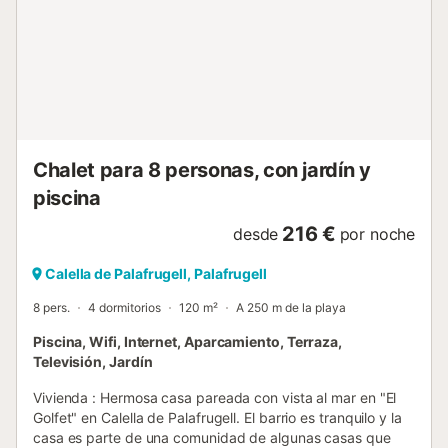
operativo). Wi-Fi disponible. Se admiten mascotas. Para
cualquier otra pregunta, no dude en contactarnos.
Servicios opcionales para pagar en el sitio y reservar antes
de su llegada : - SET SERVIETES : 10 € por capacidad de
propiedad - APLICACIÓN ANIMAL : 60 € por estancia -
LIT DRAPS SET : 10 € por capacidad de propiedad - silla
alt...
Chalet para 8 personas, con jardín y
piscina
216 €
desde
por noche
Calella de Palafrugell, Palafrugell
8 pers.
4 dormitorios
120 m²
A 250 m de la playa
Piscina, Wifi, Internet, Aparcamiento, Terraza,
Televisión, Jardín
Vivienda : Hermosa casa pareada con vista al mar en "El
Golfet" en Calella de Palafrugell. El barrio es tranquilo y la
casa es parte de una comunidad de algunas casas que