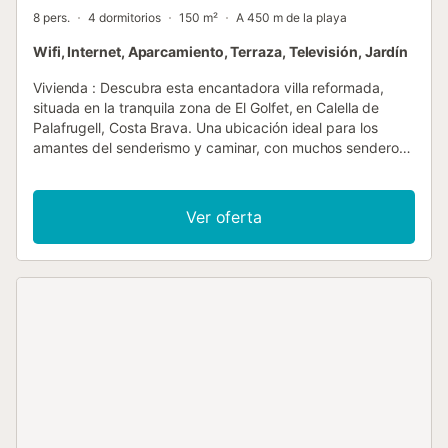
8 pers.
4 dormitorios
150 m²
A 450 m de la playa
Wifi, Internet, Aparcamiento, Terraza, Televisión, Jardín
Vivienda : Descubra esta encantadora villa reformada,
situada en la tranquila zona de El Golfet, en Calella de
Palafrugell, Costa Brava. Una ubicación ideal para los
amantes del senderismo y caminar, con muchos senderos
que conducen a calas y rutas costeras, así como el interior.
El centro de Calella de Palafrugell está a 1,3 km de la casa
y la playa más cercana es El Golfet, a unos 850 metros.
Ver oferta
Con una hermosa vista del campo y una piscina privada, la
casa encaja armoniosamente en su entorno natural. Se
distribuye en tres plantas y puede alojar a ocho personas.
Distribución de la casa: Planta baja: dormitorio doble y
baño completo. El garaje no es adecuado para
estacionamiento, pero ofrece espacio de almacenamiento
adicional si es necesario. Planta principal: dos dormitorios
dobles, un baño completo, una cocina abierta totalmente
equipada y un amplio y luminoso salón-comedor con
acceso directo a la terraza principal. Primera planta: una
hermosa suite con terraza privada y vistas impresionantes.
La propiedad tiene aparcamiento en el suelo ( garaje no