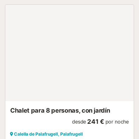
dos plantas: la planta baja consta de un salón-comedor
con acceso a una amplia terraza con impresionantes vistas
al mar, una terraza lateral con barbacoa de gas, una gran
cocina abierta y un baño con ducha. La primera planta
consta de 3 dormitorios: 2 dormitorios dobles con acceso
a una gran terraza común con vistas al mar (incluyendo un
baño con ducha) 1 dormitorio individual y un baño con
ducha. La casa cuenta con WIFI, aire acondicionado y
ventiladores de techo. El sofá en la sala de estar es un sofá
cama. Hay una gran plaza de aparcamiento en un garaje
comunitario. Para cualquier otra pregunta sobre esta
propiedad, no dude en contactar con nosotros. Servicios
opcionales para pagar en el sitio y reservar antes de su
llegada : - SET SERVIETES : 10 € por capacidad de
propiedad - LIT DRAPS SET : 10 € por capacidad de
propiedad - silla alta: 20 € por estancia (20 euros m...
Chalet para 8 personas, con jardín
241 €
desde
por noche
Calella de Palafrugell, Palafrugell