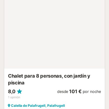
cerca de varias atracciones. Una hermosa playa de arena
está a solo un kilómetro de distancia, ofreciendo el lugar
perfecto para nadar y tomar el sol. El supermercado
cercano garantiza un fácil acceso a comestibles y artículos
básicos, mientras que los restaurantes locales sirven
deliciosa cocina mediterránea. El centro de la ciudad,
ubicado a solo dos kilómetros de distancia, es ideal para
explorar calles encantadoras, tiendas y lugares de interés
cultural. Para aquellos que buscan actividades al aire libre,
un pintoresco campo de golf está a solo un corto trayecto
en automóvil, lo que lo convierte en una excelente opción
para los entusiastas del deporte. Una cocina
independiente bien equipada ofrece todo lo necesario
para una estadía ...
Chalet para 8 personas, con jardín y
piscina
8,0
101 €
desde
por noche
1
opinión
Calella de Palafrugell, Palafrugell