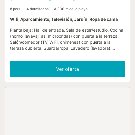
8 pers.
4 dormitorios
A 300 m de la playa
Wifi, Aparcamiento, Televisión, Jardín, Ropa de cama
Planta baja: Hall de entrada. Sala de estar/estudio. Cocina
(horno, lavavajillas, microondas) con puerta a la terraza.
Salón/comedor (TV, WiFi, chimenea) con puerta a la
terraza cubierta. Guardarropa. Lavadero (lavadora).
Calefacción central en toda la casa. Primera planta:
Aterrizaje. Dormitorio doble con baño en suite y puertas
francesas a la terraza cubierta. Habitación doble con
Ver oferta
puerta francesa a la terraza cubierta. Habitación doble
con puerta francesa a la terraza cubierta. Cuarto de baño.
Dormitorio doble principal con baño en suite y puerta a la
terraza cubierta. Exterior: Terreno cerrado con césped,
terrazas cubiertas y descubiertas. Barbacoa de obra.
Ducha junto a la piscina. Guardarropa. Aparcamiento
privado. Piscina privada (10,5m x 6m) con escalera
romana ¡Qué hallazgo tan raro! Las casas con piscina
privada en el pintoresco pueblo pesquero de Calella de
Palafrugell son escasas y en Can Batanc hemos
descubierto una auténtica joya. En una ubicación