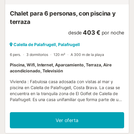
Chalet para 6 personas, con piscina y
terraza
403 €
desde
por noche
Calella de Palafrugell, Palafrugell
6 pers.
3 dormitorios
120 m²
A 300 m de la playa
Piscina, Wifi, Internet, Aparcamiento, Terraza, Aire
acondicionado, Televisión
Vivienda : Fabulosa casa adosada con vistas al mar y
piscina en Calella de Palafrugell, Costa Brava. La casa se
encuentra en la tranquila zona de El Golfet de Calella de
Palafrugell. Es una casa unifamiliar que forma parte de una
comunidad de sólo dos casas que comparten una piscina
y un espacio comunitario equipado con muebles de jardín
(tabla, sillas y hamacas). Situado a 650 metros de la playa
Ver oferta
de Golfet y a 1.200 m del centro de la ciudad de Calella de
Palafrugell. Capacidad para 5/6 ocupantes. Distribuido en