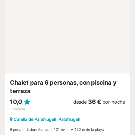
individuales (90x190cm), 1 habitación con literas
(80x180cm) y 1 baño reformado con ducha. Situado en
una zona muy tranquila con piscina (abierta a partir del
mes de mayo) compartida para los 3 apartamentos. No se
admiten reservas de jóvenes menores de 35 años.
Mascotas aceptadas solo bajo petición previa y con coste
adicional. - Sábanas y toallas no están incluidas. Coste 8
euros/persona/sábanas y 8 euros/persona/toallas. - Wifi no
incluida. Coste 7 euros x día a pagar en destino - Cuna y
trona: 5 euros/día/cuna, 5 euros/día/trona Check-in y
check-out El check-in y check-out se realizara en nuestra
oficina de Llafranc s...
Chalet para 6 personas, con piscina y
terraza
10,0
36 €
desde
por noche
1
opinión
Calella de Palafrugell, Palafrugell
6 pers.
3 dormitorios
101 m²
A 450 m de la playa