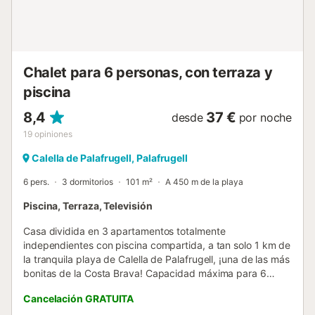
oficina de Llafranc situada en C/xaloc 5. Llafranc Tasa
turistica A la llegada será necesario abonar la tasa turística
(7 euros/adultos) de obligatorio cumplimiento por el
Gobierno catalán. Condiciones para grupos - En el caso de
reservas de grupos se deberá...
Chalet para 6 personas, con terraza y
piscina
8,4
37 €
desde
por noche
19
opiniones
Calella de Palafrugell, Palafrugell
6 pers.
3 dormitorios
101 m²
A 450 m de la playa
Piscina, Terraza, Televisión
Casa dividida en 3 apartamentos totalmente
independientes con piscina compartida, a tan solo 1 km de
la tranquila playa de Calella de Palafrugell, ¡una de las más
bonitas de la Costa Brava! Capacidad máxima para 6
personas. ¡Ideal para disfrutar de unas tranquilas
Cancelación GRATUITA
vacaciones en familia en la Costa Brava! Este apartamento