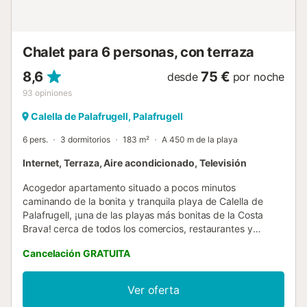
adicional. - Sábanas y toallas no están incluidas. Coste 8
euros/persona/sábanas y 8 euros/persona/toallas. - Wifi no
incluida. Coste 7 euros x día a pagar en destino - Cuna y
trona: 5 euros/día/cuna, 5 euros/día/trona Check-in y
Chalet para 6 personas, con terraza
check-out El check-in y check-out se realizara en nuestra
oficina de Llafranc s...
8,6
75 €
desde
por noche
93
opiniones
Calella de Palafrugell, Palafrugell
6 pers.
3 dormitorios
183 m²
A 450 m de la playa
Internet, Terraza, Aire acondicionado, Televisión
Acogedor apartamento situado a pocos minutos
caminando de la bonita y tranquila playa de Calella de
Palafrugell, ¡una de las playas más bonitas de la Costa
Brava! cerca de todos los comercios, restaurantes y
supermercados. Capacidad máxima para 6 personas.
Cancelación GRATUITA
¡Ideal para disfrutar de unas tranquilas vacaciones en
familia en la Costa Brava! Dispone de una sala de estar
con chimenea, televisión y acceso a una agradable terraza
Ver oferta
con mesa para 6 personas para disfrutar de desayunos o