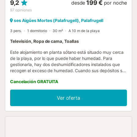
9,2
199 €
desde
por noche
97
opiniones
ses Aigües Mortes (Palafrugell), Palafrugell
3 pers.
1 dormitorio
30 m²
A 10 m de la playa
Televisión, Ropa de cama, Toallas
Este alojamiento en planta sótano está situado muy cerca
de la playa, por lo que puede haber humedad. Para
gestionarla, hay dos deshumidificadores instalados que
recogen el exceso de humedad. Cuando sus depósitos se
llenan, solo tenéis que vaciarlos y volver a conectarlos
Cancelación GRATUITA
para que sigan funcionando. Disponéis de dos
ventiladores para las noches cálidas: uno en la planta
superior y otro en la inferior. Para mayor comodidad al
Ver oferta
dormir, os recomendamos encender los ventiladores y
abrir las ventanas para ventilar. Podéis aparcar gratis en la
calle. No se admiten mascotas. No hay Wi-Fi ni aire
acondicionado. Por favor, respetad las normas de la casa,
limpiad el loft y tirad la basura correctamente. No toquéis
bajo ningún concepto el enchufe negro que hay debajo de