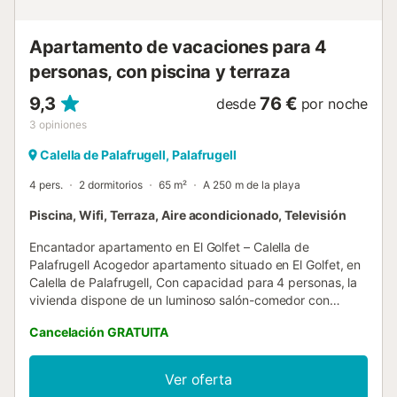
euros/persona/sábanas y 8 euros/persona/toallas. - Wifi no
incluida....
Apartamento de vacaciones para 4
personas, con piscina y terraza
9,3
76 €
desde
por noche
3
opiniones
Calella de Palafrugell, Palafrugell
4 pers.
2 dormitorios
65 m²
A 250 m de la playa
Piscina, Wifi, Terraza, Aire acondicionado, Televisión
Encantador apartamento en El Golfet – Calella de
Palafrugell Acogedor apartamento situado en El Golfet, en
Calella de Palafrugell, Con capacidad para 4 personas, la
vivienda dispone de un luminoso salón-comedor con
acceso directo a una agradable terraza con vistas a la
Cancelación GRATUITA
piscina, cocina totalmente equipada, baño completo y dos
habitaciones dobles, cada una con dos camas
individuales. Su excelente ubicación permite llegar a la
Ver oferta
playa en tan solo 240 metros, cómodamente a pie. El