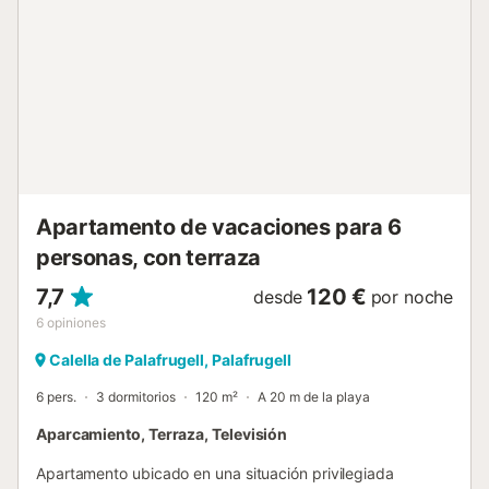
Depósito de seguridad (reembolsable) : 300 € por reserva
Servicios opcionales a pagar en el sitio y reservar antes su
llegada: . Silla alta para bebé : 5 € por día . Toallas : 8 €
por persona . Ropa de cama : 8 € por persona . Cuna/cuna
: 5 € por día Estancia distribuida por un profesional. A
menos que se indique lo contrario, los servicios como la
limpieza, la ropa de cama, las toalla...
Apartamento de vacaciones para 6
personas, con terraza
7,7
120 €
desde
por noche
6
opiniones
Calella de Palafrugell, Palafrugell
6 pers.
3 dormitorios
120 m²
A 20 m de la playa
Aparcamiento, Terraza, Televisión
Apartamento ubicado en una situación privilegiada