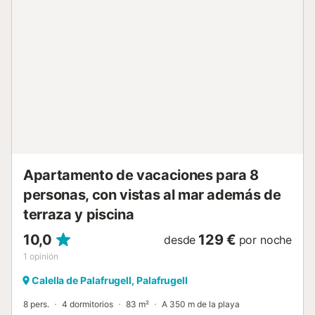
accesibles a pie cruzando la comunidad, un entorno
ajardinado distribuido en dos niveles sobre una colina que
ofrece tranquilidad y bonitas vistas. Incluye plaza de
parking asignada. Una oportunidad perfecta para disfrutar
del mar, la naturaleza y el encanto mediterráneo en un
entorno familiar y privilegiado. Se admiten mascotas Para
cualquier otra duda respecto a esta propiedad, no dude
en contactarnos....
Apartamento de vacaciones para 8
personas, con vistas al mar además de
terraza y piscina
10,0
129 €
desde
por noche
1
opinión
Calella de Palafrugell, Palafrugell
8 pers.
4 dormitorios
83 m²
A 350 m de la playa