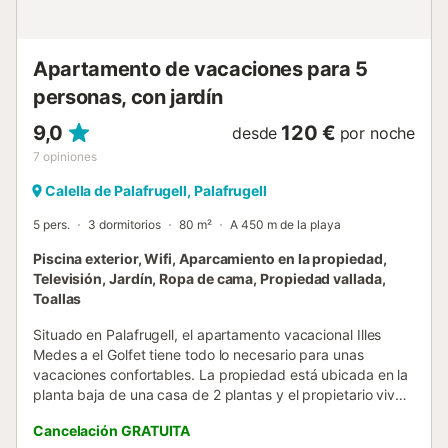
obligatorios a pagar en el lugar: . Depósito de seguridad
(reembolsable) : 150 € por reserva Servicios opcionales a
pagar en el sitio y reservar antes su llegada: . ...
Apartamento de vacaciones para 5
personas, con jardín
9,0
120 €
desde
por noche
7
opiniones
Calella de Palafrugell, Palafrugell
5 pers.
3 dormitorios
80 m²
A 450 m de la playa
Piscina exterior, Wifi, Aparcamiento en la propiedad,
Televisión, Jardín, Ropa de cama, Propiedad vallada,
Toallas
Situado en Palafrugell, el apartamento vacacional Illes
Medes a el Golfet tiene todo lo necesario para unas
vacaciones confortables. La propiedad está ubicada en la
planta baja de una casa de 2 plantas y el propietario vive
en la primera planta. Consta de una sala de estar, una
Cancelación GRATUITA
cocina totalmente equipada con un lavavajillas, 3