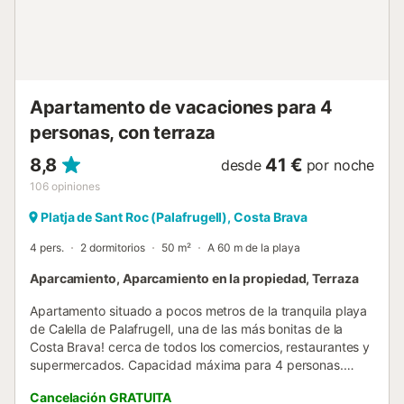
trona: 5 euros/día/cuna, 5 euros/día/trona Check-in y
check-out El check-in y check-out se realizara en nuestra
oficina de Llafranc situada en C/xaloc 5. Llafranc Tasa
turistica A la llegada será necesario abonar la tasa turística
(7 euros/adultos) de obligatorio cumplimiento por el
Gobierno catalán. Información adicio...
Apartamento de vacaciones para 4
personas, con terraza
8,8
41 €
desde
por noche
106
opiniones
Platja de Sant Roc (Palafrugell), Costa Brava
4 pers.
2 dormitorios
50 m²
A 60 m de la playa
Aparcamiento, Aparcamiento en la propiedad, Terraza
Apartamento situado a pocos metros de la tranquila playa
de Calella de Palafrugell, una de las más bonitas de la
Costa Brava! cerca de todos los comercios, restaurantes y
supermercados. Capacidad máxima para 4 personas.
¡Ideal para disfrutar de unas tranquilas vacaciones en
Cancelación GRATUITA
familia en la Costa Brava! Consta de una terraza dónde