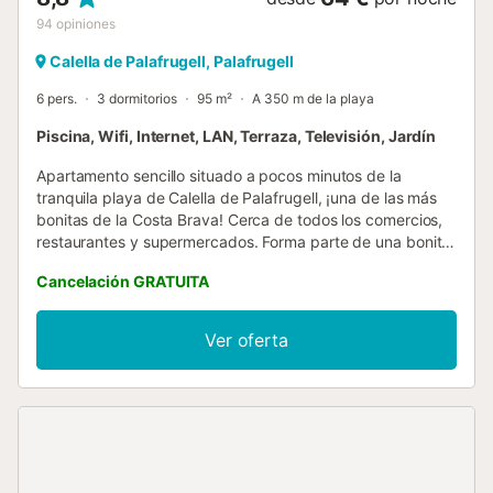
94
opiniones
Calella de Palafrugell, Palafrugell
6 pers.
3 dormitorios
95 m²
A 350 m de la playa
Piscina, Wifi, Internet, LAN, Terraza, Televisión, Jardín
Apartamento sencillo situado a pocos minutos de la
tranquila playa de Calella de Palafrugell, ¡una de las más
bonitas de la Costa Brava! Cerca de todos los comercios,
restaurantes y supermercados. Forma parte de una bonita
zona comunitaria al aire libre con dos piscinas, tenis y una
Cancelación GRATUITA
amplia zona ajardinada. Ideal para familias con niños.
Parking dentro de la comunidad para un solo coche
incluido en el precio. En julio y agosto es bajo
Ver oferta
disponibilidad, en caso de que no hubiera disponibilidad
hay un parking a 100m. Capacidad máxima para 6
personas. ¡Ideal para disfrutar de unas tranquilas
vacaciones en familia en la Costa Brava! Primer piso sin
ascensor con una bonita terraza con mesa y sillas para
disfrutar de desayunos y comidas al sol con vistas a la
piscina. Salón con sofás, TV y mesa de comedor para 6