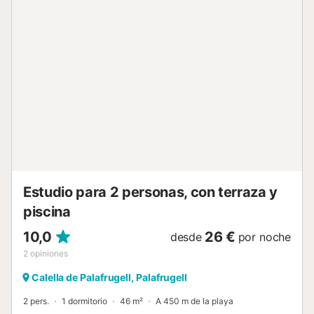
la mesa de la cocina. No se permiten fiestas ni eventos....
Estudio para 2 personas, con terraza y
piscina
10,0
26 €
desde
por noche
2
opiniones
Calella de Palafrugell, Palafrugell
2 pers.
1 dormitorio
46 m²
A 450 m de la playa