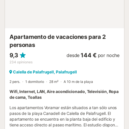
out se realizara en nuestra oficina de Llafranc situada en
C/xaloc 5. Llafranc Tasa turistica A la llegada será
necesario abonar la tasa turística (7 euros/adultos) de
obligatorio cumplimi...
Apartamento de vacaciones para 2
personas
9,3
144 €
desde
por noche
234
opiniones
Calella de Palafrugell, Palafrugell
2 pers.
1 dormitorio
28 m²
A 10 m de la playa
Wifi, Internet, LAN, Aire acondicionado, Televisión, Ropa
de cama, Toallas
Los apartamentos Voramar están situados a tan sólo unos
pasos de la playa Canadell de Calella de Palafrugell. El
apartamento se encuentra en la planta baja del edificio y
tiene acceso directo al paseo marítimo. El estudio dispone