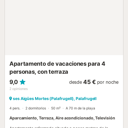
Parking exterior incluido en el precio. No se admiten
mascotas Apartamento solo para familias. No se admiten
reservas de jóvenes menores de 35 años. Check-in y
check-out El check-in y check-out se realizara en nuestra
oficina de Llafranc situada en C/xaloc 5. Llafranc Tasa
turistica A la llegada será necesario abonar la tasa turística
(7 euros/adultos) de obligatorio cumplimiento por el
Gobierno catalán....
Apartamento de vacaciones para 4
personas, con terraza
9,0
45 €
desde
por noche
2
opiniones
ses Aigües Mortes (Palafrugell), Palafrugell
4 pers.
2 dormitorios
50 m²
A 70 m de la playa
Aparcamiento, Terraza, Aire acondicionado, Televisión