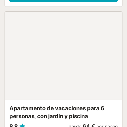
edificio cuenta con lavadora comunitaria y hay que tener
en cuenta que existen algunos escalones para acceder al
apartamento. Wi-Fi comunitario disponible (no se garantiza
la velocidad ni el funcionamiento). No se admiten
mascotas Para cualquier duda o pregunta respecto a esta
propiedad, por favor, no dude en contactarnos....
Apartamento de vacaciones para 6
personas, con jardín y piscina
8,8
64 €
desde
por noche