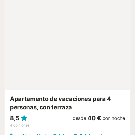
microondas, tostadora, horno y lavadora. La habitación
principal tiene una cama de matrimonio (150x190cm) y la
segunda habitación tiene 2 camas individuales
(90x190cm). Tiene un baño con ducha. Calefacción
opcional (50 €/semana). Wifi opcional (30 €/semana).
Parking exterior incluido en el precio. No se admiten
mascotas Apartamento solo para familias. No se admiten
reservas de jóvenes menores de 35 años. Check-in y
check-out El check-in y check-out se realizara en nuestra
oficina de Llafranc situada en C/xaloc 5. Llafranc Tasa
turistica A la llegada será necesario abonar la tasa turística
(7 euros/adultos) de obligatorio cumplimiento por el
Gobierno catalán. Servicios obligatorios a pagar en el
lugar: . Depósito de segurid...
Apartamento de vacaciones para 4
personas, con terraza
8,5
40 €
desde
por noche
4
opiniones