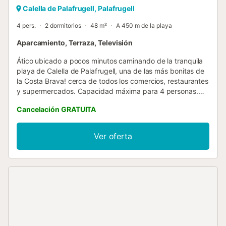
Calella de Palafrugell, Palafrugell
4 pers.
2 dormitorios
48 m²
A 450 m de la playa
Aparcamiento, Terraza, Televisión
Ático ubicado a pocos minutos caminando de la tranquila
playa de Calella de Palafrugell, una de las más bonitas de
la Costa Brava! cerca de todos los comercios, restaurantes
y supermercados. Capacidad máxima para 4 personas.
¡Ideal para disfrutar de unas tranquilas vacaciones en
Cancelación GRATUITA
familia en la Costa Brava!. Es una casa dividida en 3
apartamentos totalmente independientes, dónde el
segundo piso sin ascensor corresponde a este ático de 50
Ver oferta
m2 con una terraza amueblada con vistas al mar y otra
terraza en la parte trasera. Comedor con tv satélite,
chimenea y salida directa a la terraza. Cocina abierta con
todos los utensilios incluidos: cubiertos, sartenes, nevera,
microondas, tostadora, horno y lavadora. La habitación
principal tiene una cama de matrimonio (150x190cm) y la
segunda habitación tiene 2 camas individuales
(90x190cm). Tiene un baño con ducha. Calefacción
opcional (50 €/semana). Wifi opcional (30 €/semana).