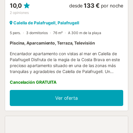
10,0
133 €
desde
por noche
2
opiniones
Calella de Palafrugell, Palafrugell
5 pers.
3 dormitorios
76 m²
A 300 m de la playa
Piscina, Aparcamiento, Terraza, Televisión
Encantador apartamento con vistas al mar en Calella de
Palafrugell Disfruta de la magia de la Costa Brava en este
precioso apartamento situado en una de las zonas más
tranquilas y agradables de Calella de Palafrugell. Un
espacio perfecto para desconectar, relajarse y vivir el
Cancelación GRATUITA
verano con todas las comodidades. La vivienda, con
capacidad para 5 personas, ofrece: 3 dormitorios (1 con
cama doble y 2 con camas individuales) 2 baños
Ver oferta
completos Cocina equipada Luminoso salón-comedor
Agradable terraza con vistas al mar, ideal para desayunos
al sol o cenas al aire libre La comunidad es uno de sus
grandes atractivos: Amplios jardines cuidados Gran piscina
comunitaria Piscina infantil Pista de tenis La playa y el
centro del pueblo se encuentran a solo 500 metros,