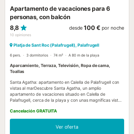
Apartamento de vacaciones para 6
personas, con balcón
8,8
100 €
desde
por noche
10
opiniones
Platja de Sant Roc (Palafrugell), Palafrugell
6 pers.
3 dormitorios
74 m²
A 80 m de la playa
Aparcamiento, Terraza, Televisión, Ropa de cama,
Toallas
Santa Agatha: apartamento en Calella de Palafrugell con
vistas al marDescubre Santa Agatha, un amplio
apartamento de vacaciones situado en Calella de
Palafrugell, cerca de la playa y con unas magníficas vistas
al mar. Su ubicación privilegiada permite llegar al mar en
Cancelación GRATUITA
pocos minutos y disfrutar cómodamente del ambiente
mediterráneo de una de las poblaciones más
emblemáticas de la Costa Brava. El apartamento está
Ver oferta
situado en una segunda planta y dispone de cuatro