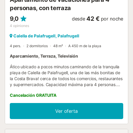
personas, con terraza
9,0
42 €
desde
por noche
4
opiniones
Calella de Palafrugell, Palafrugell
4 pers.
2 dormitorios
48 m²
A 450 m de la playa
Aparcamiento, Terraza, Televisión
Ático ubicado a pocos minutos caminando de la tranquila
playa de Calella de Palafrugell, una de las más bonitas de
la Costa Brava! cerca de todos los comercios, restaurantes
y supermercados. Capacidad máxima para 4 personas.
¡Ideal para disfrutar de unas tranquilas vacaciones en
Cancelación GRATUITA
familia en la Costa Brava!. Es una casa dividida en 3
apartamentos totalmente independientes, dónde el
segundo piso sin ascensor corresponde a este ático de 50
Ver oferta
m2 con una terraza amueblada con vistas al mar y otra
terraza en la parte trasera. Comedor con tv satélite,
chimenea y salida directa a la terraza. Cocina abierta con
todos los utensilios incluidos: cubiertos, sartenes, nevera,