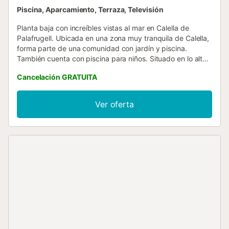
Piscina, Aparcamiento, Terraza, Televisión
Planta baja con increíbles vistas al mar en Calella de
Palafrugell. Ubicada en una zona muy tranquila de Calella,
forma parte de una comunidad con jardín y piscina.
También cuenta con piscina para niños. Situado en lo alto
de una colina, las vistas al mar son impactantes des de la
Cancelación GRATUITA
terraza, el comedor y la habitación principal. El
apartamento es cómodo puesto que no existe ninguna
barrera arquitectónica para acceder al mismo y la plaza
Ver oferta
de parking está justo delante de la puerta de entrada.
Dispone de 4 habitaciones dobles, 2 baños reformados y
una cocina totalmente reformada (con lavavajíllas). Bien
equipado pero sencillo. Capacidad para 8 ocupantes. La
playa se encuentra a aproximadamente 1 Km. Se admiten
mascotas Para cualquier otra duda sobre esta propiedad,
no dude en ponerse en contacto con nosotros....