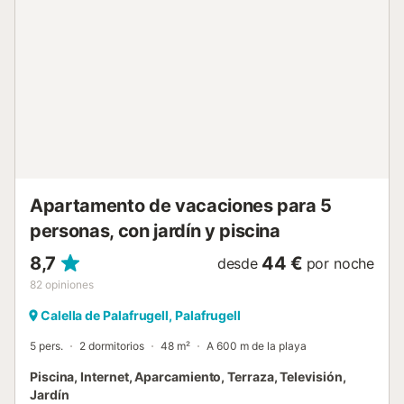
personas. Cocina con todos los utensilios incluidos:
cubiertos, sartenes, nevera, microondas, tostadora, horno,
y lavadora. Tiene tres habitaciones: Dos habitaciones con
1 cama de matrimonio cada una y una tercera habitación
que tiene dos camas individuales. Hay 1 baño con bañera
y 1 baño con ducha. Wifi gratuita comunitaria. Mascotas
aceptadas solo bajo petición previa y con suplemento. No
se admiten reservas de jóvenes menores de 35 años.
Check-in El check-in se realizara en nuestra oficina de
Llafranc situada en C/xaloc 5. Llafranc Tasa turistica A la
llegada será necesario a...
Apartamento de vacaciones para 5
personas, con jardín y piscina
8,7
44 €
desde
por noche
82
opiniones
Calella de Palafrugell, Palafrugell
5 pers.
2 dormitorios
48 m²
A 600 m de la playa
Piscina, Internet, Aparcamiento, Terraza, Televisión,
Jardín