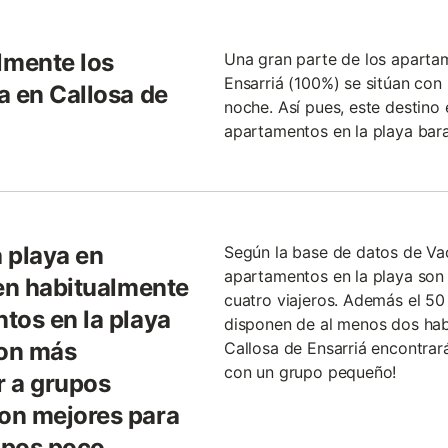
lmente los
Una gran parte de los apartam
Ensarriá (100%) se sitúan con
a en Callosa de
noche. Así pues, este destino 
apartamentos en la playa bara
 playa en
Según la base de datos de Va
apartamentos en la playa son 
nen habitualmente
cuatro viajeros. Además el 50
tos en la playa
disponen de al menos dos hab
son más
Callosa de Ensarriá encontrar
con un grupo pequeño!
r a grupos
on mejores para
upos poco