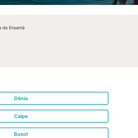
a de Ensarriá
Dénia
Calpe
Busot