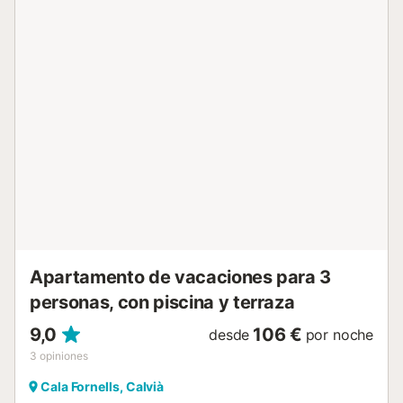
accederá directamente desde la zona de la terraza a la
zona de estar y comedor de diseño abierto con una cocina
moderna adyacente. El apartamento ofrece espacio para
dos personas en un amplio dormitorio doble y un moderno
baño con ducha a ras de suelo. Si se desea, se puede
alojar a una persona más en el sofá cama de la zona de
estar (con cargo adicional). Las magníficas vistas al mar le
acompañarán desde casi todas las habitaciones. A pocos
pasos de su terraza, le esperan la generosa piscina
comunitaria del complejo con un restaurante anexo, así
como el acceso directo al mar a través de otras terrazas
de piedra, que también están a disposición de los
huéspedes. La exc...
Apartamento de vacaciones para 3
personas, con piscina y terraza
9,0
106 €
desde
por noche
3
opiniones
Cala Fornells, Calvià