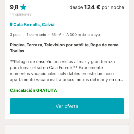
9,8
124 €
desde
por noche
14
opiniones
Cala Fornells, Calvià
3 pers.
1 dormitorio
66 m²
A 300 m de la playa
Piscina, Terraza, Televisión por satélite, Ropa de cama,
Toallas
**Refugio de ensueño con vistas al mar y gran terraza
para tomar el sol en Cala Fornells** Experimente
momentos vacacionales inolvidables en este luminoso
apartamento vacacional, a pocos metros del mar y en una
ubicación privilegiada en la popular Cala Fornells. El punto
Cancelación GRATUITA
culminante absoluto: una impresionante vista directa de la
pintoresca bahía, que le acompañará desde el momento
en que acceda al apartamento a través de la terraza. El
Ver oferta
corazón de este oasis vacacional es la terraza de unos 70
m², parcialmente cubierta, para tomar el sol. Con sus
diversos asientos, invita a relajarse, tomar el sol y reunirse,
y siempre ofrece un rincón sombreado incluso en los días
calurosos. A través de grandes puertas batientes,