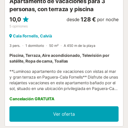
Apartamento de vacaciones para 3
personas, con terraza y piscina
10,0
128 €
desde
por noche
5
opiniones
Cala Fornells, Calvià
3 pers.
1 dormitorio
50 m²
A 450 m de la playa
Piscina, Terraza, Aire acondicionado, Televisión por
satélite, Ropa de cama, Toallas
**Luminoso apartamento de vacaciones con vistas al mar
y gran terraza en Paguera-Cala Fornells** Disfrute de unas
relajantes vacaciones en este apartamento bañado por el
sol, situado en una ubicación privilegiada en Paguera-Cala
Fornells. Admire las impresionantes vistas al mar abierto y
Cancelación GRATUITA
la pintoresca bahía desde la espaciosa terraza y desde
casi todas las habitaciones. El apartamento impresiona por
su salón-comedor diáfano de estilo mediterráneo moderno
Ver oferta
y su cocina abierta totalmente equipada. Las puertas
correderas del suelo al techo dan acceso a la terraza de