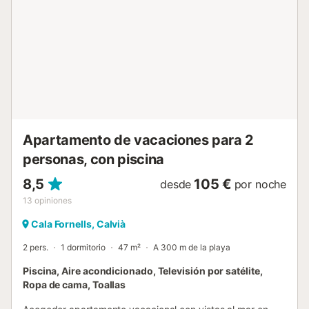
por un restaurante con impresionantes vistas al mar. La
buena infraestructura local también incluye dos
restaurantes más y una tienda de comestibles bien surtida
para las necesidades espontáneas (cerrada de noviembre
a marzo). La ubicación ideal continúa en los alrededores:
las hermosas playas de arena de Paguera, así como la
íntima cala de guijarros de Cala Fornells, se encuentran a
una agradable distancia a pie, al igual...
Apartamento de vacaciones para 2
personas, con piscina
8,5
105 €
desde
por noche
13
opiniones
Cala Fornells, Calvià
2 pers.
1 dormitorio
47 m²
A 300 m de la playa
Piscina, Aire acondicionado, Televisión por satélite,
Ropa de cama, Toallas