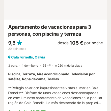
la tranquila época invernal, la región muestra su encanto
especial: los cercanos senderos naturales invitan a dar
paseos relaj...
Apartamento de vacaciones para 3
personas, con piscina y terraza
9,5
105 €
desde
por noche
20
opiniones
Cala Fornells, Calvià
3 pers.
1 dormitorio
55 m²
A 250 m de la playa
Piscina, Terraza, Aire acondicionado, Televisión por
satélite, Ropa de cama, Toallas
**Refugio solar con impresionantes vistas al mar en Cala
Fornells** Disfrute de unas vacaciones despreocupadas
en este luminoso apartamento de vacaciones en la popular
región de Cala Fornells. Lo más destacado de la propiedad
son las espectaculares vistas al mar abierto y a la