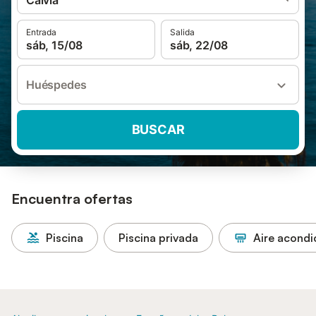
Calvià
Entrada
Salida
sáb, 15/08
sáb, 22/08
Huéspedes
BUSCAR
Encuentra ofertas
Piscina
Piscina privada
Aire acond