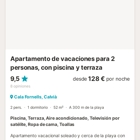
frente al impresionante paisaje marino. El luminoso
dormitorio con su cómoda cama doble completa la oferta y
también le ofrece aquí una pintoresca vista al mar por
encima de los tejados. Las comodidades del complejo se
encuentran a pocos pasos: una piscina comunitaria con un
restaurante contiguo - también con inmejorables vistas al
mar - así como otras terrazas de piedra con acceso
directo al mar están a su disposición. En la misma
residencia encontrará también dos r...
Apartamento de vacaciones para 2
personas, con piscina y terraza
9,5
128 €
desde
por noche
8
opiniones
Cala Fornells, Calvià
2 pers.
1 dormitorio
52 m²
A 300 m de la playa
Piscina, Terraza, Aire acondicionado, Televisión por
satélite, Ropa de cama, Toallas
Apartamento vacacional soleado y cerca de la playa con