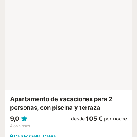
También podrá disfrutar de esta fascinante vista desde la
zona de estar y la cocina abierta totalmente equipada,
que invita a momentos culinarios ante un telón de fondo
pintoresco y da paso a la zona de comedor de concepto
abierto. Un encantador segundo dormitorio doble,
accesible por una escalera, así como otro baño para
invitados con ducha y una práctica lavadora con secadora
completan la oferta. El aire acondicionado garantiza el
bienestar durante todo el año, proporcionando un
refrescante alivio en verano y cálida calefacción en
invierno. Sin embargo, el corazón de esta propiedad es su
espaciosa terraza, una extensión natural del espacio
habitable bajo el cielo mallorquín. Aquí pasará momentos
inolvidables: desayunos al amanecer, horas de rela...
Apartamento de vacaciones para 2
personas, con piscina y terraza
9,0
105 €
desde
por noche
4
opiniones
Cala Fornells, Calvià