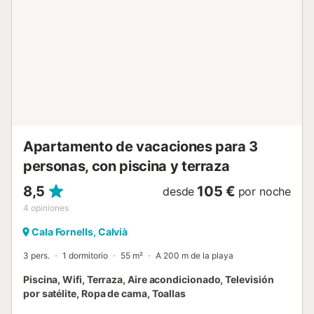
restaurante con fantásticas vistas al mar. La cómoda
dotación incluye además otros dos restaurantes y una
tienda de comestibles bien surtida para las necesidades
espontáneas; sin embargo, estará cerrada durante los
meses de invierno, de noviembre a marzo. La ubicación
ideal también se manifiesta en los alrededores: las
maravillosas playas de arena de Paguera, así como la
encantadora cala de guijarros de Cala Fornells, se
encuentran ...
Apartamento de vacaciones para 3
personas, con piscina y terraza
8,5
105 €
desde
por noche
4
opiniones
Cala Fornells, Calvià
3 pers.
1 dormitorio
55 m²
A 200 m de la playa
Piscina, Wifi, Terraza, Aire acondicionado, Televisión
por satélite, Ropa de cama, Toallas