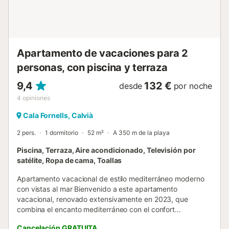
doradas playas de arena de Paguera y la encantadora
bahía de guijarros de Cala Fornells son accesibles a poca
distancia a pie, al igual que el anima...
Apartamento de vacaciones para 2
personas, con piscina y terraza
9,4
132 €
desde
por noche
4
opiniones
Cala Fornells, Calvià
2 pers.
1 dormitorio
52 m²
A 350 m de la playa
Piscina, Terraza, Aire acondicionado, Televisión por
satélite, Ropa de cama, Toallas
Apartamento vacacional de estilo mediterráneo moderno
con vistas al mar Bienvenido a este apartamento
vacacional, renovado extensivamente en 2023, que
combina el encanto mediterráneo con el confort
contemporáneo. Desde la espaciosa terraza parcialmente
Cancelación GRATUITA