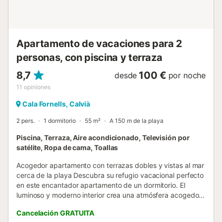
surtido (cerrado en los meses de invierno, de noviembre a
marzo) completan la oferta. La ubic...
Apartamento de vacaciones para 2
personas, con piscina y terraza
8,7
100 €
desde
por noche
11
opiniones
Cala Fornells, Calvià
2 pers.
1 dormitorio
55 m²
A 150 m de la playa
Piscina, Terraza, Aire acondicionado, Televisión por
satélite, Ropa de cama, Toallas
Acogedor apartamento con terrazas dobles y vistas al mar
cerca de la playa Descubra su refugio vacacional perfecto
en este encantador apartamento de un dormitorio. El
luminoso y moderno interior crea una atmósfera acogedora
que invita a relajarse y a sentirse como en casa al instante.
Cancelación GRATUITA
Desde la sala de estar y el comedor, así como desde