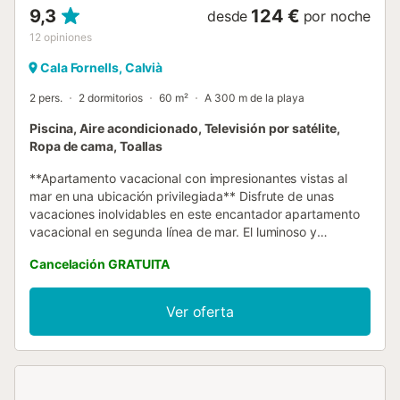
9,3
124 €
desde
por noche
12
opiniones
Cala Fornells, Calvià
2 pers.
2 dormitorios
60 m²
A 300 m de la playa
Piscina, Aire acondicionado, Televisión por satélite,
Ropa de cama, Toallas
**Apartamento vacacional con impresionantes vistas al
mar en una ubicación privilegiada** Disfrute de unas
vacaciones inolvidables en este encantador apartamento
vacacional en segunda línea de mar. El luminoso y
acogedor apartamento convence con un moderno salón-
Cancelación GRATUITA
comedor con cocina integrada y un acogedor dormitorio
doble con vistas directas al mar, con capacidad para
hasta 2 personas. Un segundo dormitorio con aire
Ver oferta
acondicionado está disponible opcionalmente. Lo más
destacado es la terraza-solárium de aproximadamente 28
m², parcialmente cubierta. Ofrece no solo sombra, sino
también una espectacular vista panorámica del mar
abierto. Acceda al apartamento a través de la puerta