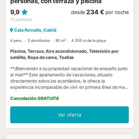
personas, con terraza y piscina
9,9
234 €
desde
por noche
10
opiniones
Cala Fornells, Calvià
4 pers.
2 dormitorios
80 m²
A 300 m de la playa
Piscina, Terraza, Aire acondicionado, Televisión por
satélite, Ropa de cama, Toallas
**¡Bienvenido a su propiedad vacacional de ensueño junto
al mar!** Este apartamento de vacaciones, situado
directamente sobre los acantilados, le ofrece la
experiencia incomparable de vivir en primera línea de mar
absoluta. Las impresionantes y omnipresentes vistas al
Cancelación GRATUITA
mar le acompañarán desde casi todas las estancias,
creando una conexión ininterrumpida con el Mediterráneo.
El moderno apartamento, con capacidad para hasta
Ver oferta
cuatro personas, combina un diseño elegante con el
máximo confort. Un punto culminante es el espacioso
dormitorio principal con su propio baño en suite, y una
fantástica vista panorámica que dulcificará su despertar.