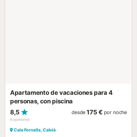
corredera de suelo a techo directamente desde esta
terraza y comience cada día con un desayuno ante este
escenario único. Disfrute de las comodidades del complejo
prácticamente a la puerta de su casa: tanto si decide
darse un refrescante baño en el mar a través del acceso
privado de la residencia como si desea relajarse en la
piscina comunitaria, ambas opciones están a pocos pasos.
Esta última está acompañada por un restaurante con
espectaculares vistas al mar. La excelente infraestructura
también incluye otros dos restaurantes y un supermercado
bien surtido para las compras espontáneas, que sin
embargo permanece cerrado de noviembre a marzo. La
ubicación excepcional continúa en los alrededores: tanto
las m...
Apartamento de vacaciones para 4
personas, con piscina
8,5
175 €
desde
por noche
6
opiniones
Cala Fornells, Calvià