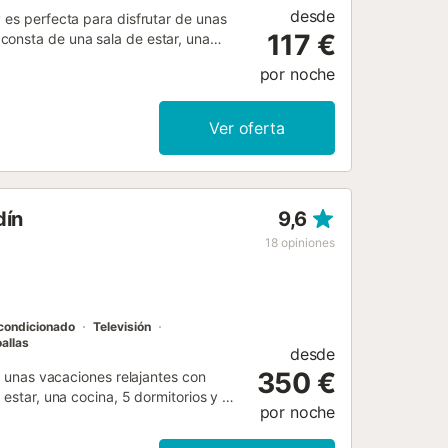
desde
 es perfecta para disfrutar de unas
117 €
consta de una sala de estar, una
lo tanto puede acomodar a 6 personas.
por noche
ra videollamadas) con un espacio de
dor, así como una lavadora. También
rivada con piscina, terrazas cubiertas
Ver oferta
la playa y los enlaces de transporte
 garaje. No se permiten mascotas,
icionado. La propiedad cuenta con
enta con características de ahorro de
dín
9,6
18
opiniones
acondicionado
Televisión
allas
desde
350 €
ra unas vacaciones relajantes con
 estar, una cocina, 5 dormitorios y 6
por noche
es incluyen Wi-Fi de alta velocidad
ficina en casa, televisión, aire