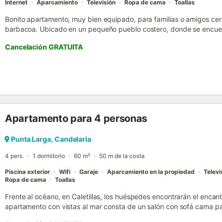
Internet
Aparcamiento
Televisión
Ropa de cama
Toallas
Bonito apartamento, muy bien equipado, para familias o amigos cer
barbacoa. Ubicado en un pequeño pueblo costero, donde se encuent
isla, con multitud de terrazas, cafeterías, restaurantes y zonas de p
Cancelación GRATUITA
amigos, ya que dispone de 1 cama en una zona de la casa subiendo
con un sofa cama y una bonita terraza, con mesas y sillas para rela
dispone de una piscina comunitaria y una área para tomar sol, y p
Además podrán disfrutar playa y zona de baño, que se encuentra a
gusta descansar, pasear y disfrutar de sus bares-terrazas...ésta e
ponemos a disposición de los huéspedes que lo soliciten cuna y par
previamente). NO se admiten mascota...
Apartamento para 4 personas
Punta Larga, Candelaria
4 pers.
1 dormitorio
60 m²
50 m de la costa
Piscina exterior
Wifi
Garaje
Aparcamiento en la propiedad
Televi
Ropa de cama
Toallas
Frente al océano, en Caletillas, los huéspedes encontrarán el enca
apartamento con vistas al mar consta de un salón con sofá cama pa
equipada, 1 dormitorio y un cuarto de baño, por lo que tiene capaci