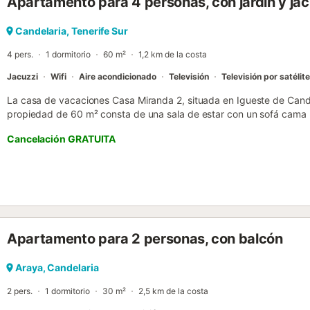
Apartamento para 4 personas, con jardín y jac
Candelaria, Tenerife Sur
4 pers.
1 dormitorio
60 m²
1,2 km de la costa
Jacuzzi
Wifi
Aire acondicionado
Televisión
Televisión por satélite
La casa de vacaciones Casa Miranda 2, situada en Igueste de Candela
propiedad de 60 m² consta de una sala de estar con un sofá cama 
dormitorio y 1 baño con bañera de hidromasaje, por lo que puede al
Cancelación GRATUITA
adicionales incluyen Wi-Fi de alta velocidad (apto para videollamad
smart TV con servicios de streaming, aire acondicionado y lavador
disponibles para familias con niños pequeños. La propiedad cuenta
terraza, balcón y barbacoa, ideal para relajarse al aire libre. Está u
minutos en coche. No se permiten mascotas, fumar ni celebrar eve
directrices para la correcta separación de residuos; se proporciona
establecimiento. Además, el alojamiento cuenta con un cómodo sis
Apartamento para 2 personas, con balcón
flexibilidad de los huéspedes....
Araya, Candelaria
2 pers.
1 dormitorio
30 m²
2,5 km de la costa