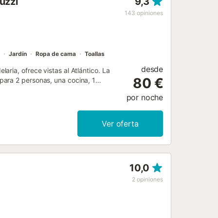
uzzi
9,3
143
opiniones
Jardín
Ropa de cama
Toallas
desde
ria, ofrece vistas al Atlántico. La
80 €
para 2 personas, una cocina, 1
ojar hasta 4 personas. Los servicios
por noche
as), un espacio de trabajo dedicado,
a. También hay una cuna y una trona
 con una zona exterior privada con
Ver oferta
bicada cerca de la playa, a solo 7
ntos. Casa Miranda 2 dispone de
 más información en el
tema de auto check-in para mayor
10,0
2
opiniones