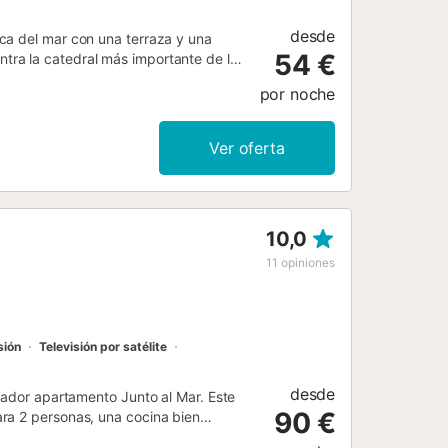
desde
ca del mar con una terraza y una
54 €
ra la catedral más importante de la
aseos, es ideal para familias o
por noche
 una escaleras, un luminoso salón
jarse. No se permiten ninos. También
osiblemente hacer una barbacoa
Ver oferta
 pocos minutos caminando. Si te
s una buena elección. También
a bebés (consultar disponibilidad
10,0
11
opiniones
sión
Televisión por satélite
desde
ntador apartamento Junto al Mar. Este
90 €
ra 2 personas, una cocina bien
dad para 4 personas. Bajo petición,