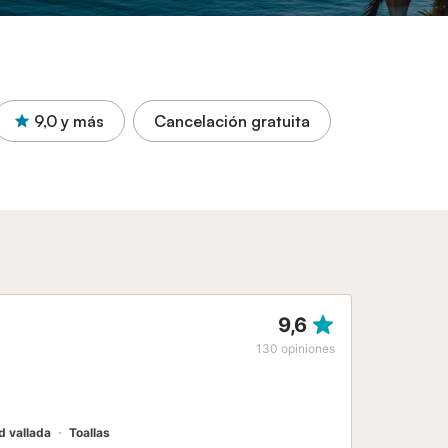
9,0
y más
Cancelación gratuita
9,6
130
opiniones
d vallada
Toallas