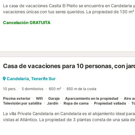
La casa de vacaciones Casita El Pleito se encuentra en Candelaria y
vacaciones únicas con tus seres queridos. La propiedad de 130 m² 
cocina, 3 dormitorios y 2 baños, así como un aseo adicional y por 
Cancelación GRATUITA
Los servicios adicionales incluyen Wi-Fi de alta velocidad (apto pa
trabajo dedicado para la oficina en casa, una televisión, un ventila
dispone de cuna y trona. Esta propiedad ofrece una zona exterior p
y descubiertas y barbacoa. La propiedad está ubicada en cerca de 
público están a poca distancia. Hay aparcamiento disponible en un
fumar ni celebrar eventos. Este inmueble no dispone de aire acond
una zona de aparcamiento para motos y bicicletas. Este alquiler cu
Casa de vacaciones para 10 personas, con jar
luz y agua....
Candelaria, Tenerife Sur
10 pers.
5 dormitorios
600 m²
650 m de la costa
Piscina exterior
Wifi
Garaje
Aparcamiento en la propiedad
Aire 
Televisión por satélite
Jardín
Ropa de cama
Propiedad vallada
To
La villa Private Candelaria en Candelaria es el alojamiento ideal pa
vistas al Atlántico. La propiedad de 3 plantas consta de una sala de
baños, y puede acomodar hasta 10 personas. Los servicios adicional
(apto para videollamadas) con un espacio de trabajo dedicado para o