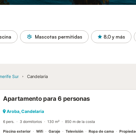
scina
Mascotas permitidas
8,0
y más
nerife Sur
Candelaria
Apartamento para 6 personas
Aroba, Candelaria
6 pers.
3 dormitorios
130 m²
850 m de la costa
Piscina exterior
Wifi
Garaje
Televisión
Ropa de cama
Propieda