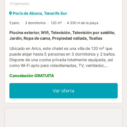
15
opiniones
Porís de Abona, Tenerife Sur
5 pers.
3 dormitorios
120 m²
A 350 m de la playa
Piscina exterior, Wifi, Televisión, Televisión por satélite,
Jardín, Ropa de cama, Propiedad vallada, Toallas
Ubicado en Arico, este chalet es una villa de 120 m² que
puede alojar hasta 5 personas en 3 dormitorios y 2 baños.
Dispone de una cocina privada totalmente equipada, así
como Wi-Fi apto para videollamadas, TV, ventilador,
lavadora, cuna y un espacio de trabajo dedicado. En el
Cancelación GRATUITA
exterior, podréis disfrutar de un jardín privado con vistas al
mar y varias zonas al aire libre, incluidas terrazas cubiertas
y descubiertas. La piscina privada al aire libre y la ducha
Ver oferta
exterior añaden comodidad a vuestra estancia, mientras
que la barbacoa privada permite disfrutar de comidas al
aire libre. El aparcamiento en la calle está disponible de
manera compartida. La propiedad está convenientemente
situada cerca de la playa y con acceso al transporte
público. Tened en cuenta que no se permiten eventos en