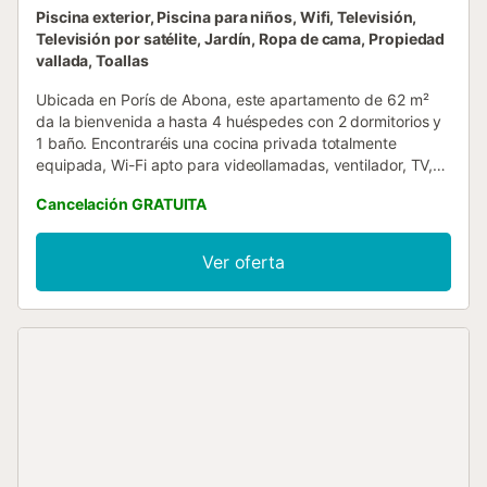
Piscina exterior, Piscina para niños, Wifi, Televisión,
Televisión por satélite, Jardín, Ropa de cama, Propiedad
vallada, Toallas
Ubicada en Porís de Abona, este apartamento de 62 m²
da la bienvenida a hasta 4 huéspedes con 2 dormitorios y
1 baño. Encontraréis una cocina privada totalmente
equipada, Wi-Fi apto para videollamadas, ventilador, TV,
lavadora y espacio de trabajo dedicado. La propiedad
Cancelación GRATUITA
ofrece vistas al mar y un balcón privado para vuestro
disfrute. En el exterior, podéis relajaros en el jardín
compartido y aprovechar la piscina al aire libre y la piscina
Ver oferta
infantil compartidas. Una ducha exterior os brinda
comodidad tras pasar tiempo en el agua o en la playa
cercana. La casa está situada cerca de la playa y el
transporte público es fácilmente accesible. Se
proporcionan toallas de playa para vuestro uso. No se
permiten eventos en la propiedad....