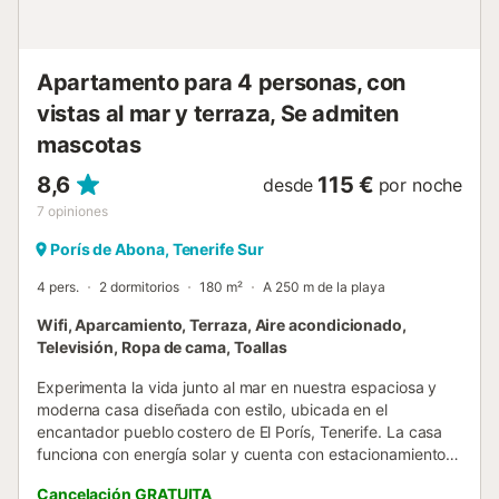
Apartamento para 4 personas, con
vistas al mar y terraza, Se admiten
mascotas
8,6
115 €
desde
por noche
7
opiniones
Porís de Abona, Tenerife Sur
4 pers.
2 dormitorios
180 m²
A 250 m de la playa
Wifi, Aparcamiento, Terraza, Aire acondicionado,
Televisión, Ropa de cama, Toallas
Experimenta la vida junto al mar en nuestra espaciosa y
moderna casa diseñada con estilo, ubicada en el
encantador pueblo costero de El Porís, Tenerife. La casa
funciona con energía solar y cuenta con estacionamiento
privado, acceso al gimnasio, una terraza en la azotea y
Cancelación GRATUITA
vistas impresionantes al océano. Disfruta de la opulencia