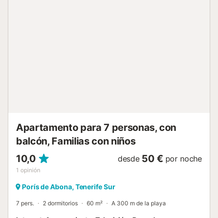
costero. Hay aparcamiento compartido en la calle
disponible para vuestro vehículo. Podéis traer a vuestras
mascotas para esta escapada. El transporte público es
accesible desde la propiedad y la playa se encuentra
cerca. El auto check-in asegura un proceso de llegada
sencillo. Tened en cuenta que no se permiten eventos en
la propiedad....
Apartamento para 7 personas, con
balcón, Familias con niños
10,0
50 €
desde
por noche
1
opinión
Porís de Abona, Tenerife Sur
7 pers.
2 dormitorios
60 m²
A 300 m de la playa