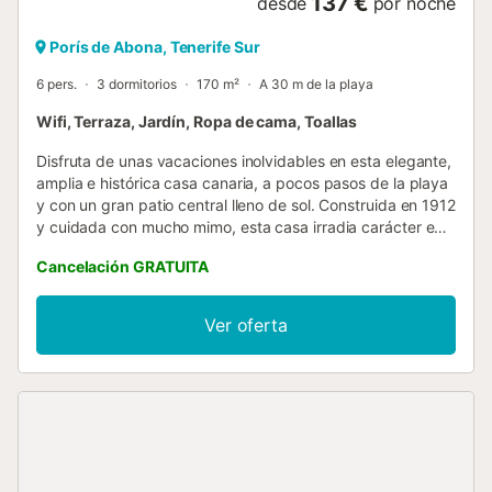
137 €
desde
por noche
Porís de Abona, Tenerife Sur
6 pers.
3 dormitorios
170 m²
A 30 m de la playa
Wifi, Terraza, Jardín, Ropa de cama, Toallas
Disfruta de unas vacaciones inolvidables en esta elegante,
amplia e histórica casa canaria, a pocos pasos de la playa
y con un gran patio central lleno de sol. Construida en 1912
y cuidada con mucho mimo, esta casa irradia carácter e
historia sin igual, capturando la esencia de la auténtica
Cancelación GRATUITA
vida isleña con sus características originales intactas. Ya
sea explorando las joyas de la costa cercana o disfrutando
de la serenidad de tu oasis privado, esta casa te brindara
Ver oferta
una escapada inolvidable. Viajemos atrás en el tiempo en
esta auténtica casa canaria junto a la playa. Esta
encantadora casa tradicional canaria, situada a pocos
pasos de la playa, te transportará a la historia. Con su
arquitectura y su carácter originales, esta casa ofrece una
mezcla única de autenticidad y confort. - El corazón de la
casa: un patio central de piedra Se entra en la casa a
través de un impresionante patio de piedra, el corazón de