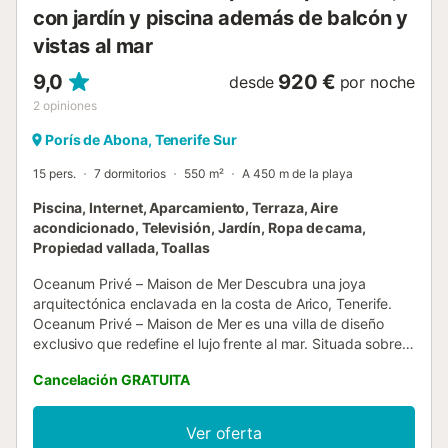
con jardín y piscina además de balcón y
vistas al mar
9,0
920 €
desde
por noche
2
opiniones
Porís de Abona, Tenerife Sur
15 pers.
7 dormitorios
550 m²
A 450 m de la playa
Piscina, Internet, Aparcamiento, Terraza, Aire
acondicionado, Televisión, Jardín, Ropa de cama,
Propiedad vallada, Toallas
Oceanum Privé – Maison de Mer Descubra una joya
arquitectónica enclavada en la costa de Arico, Tenerife.
Oceanum Privé – Maison de Mer es una villa de diseño
exclusivo que redefine el lujo frente al mar. Situada sobre
una parcela de 1.080 m², esta residencia ofrece una
Cancelación GRATUITA
experiencia inigualable para hasta 16 huéspedes,
fusionando elegancia contemporánea con la serenidad del
océano. La propiedad se distingue por sus impresionantes
Ver oferta
vistas al Atlántico, visibles desde múltiples espacios,