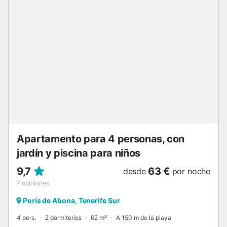
la propiedad. Está permitido fumar en la terraza exterior
de la casa....
Apartamento para 4 personas, con
jardín y piscina para niños
9,7
63 €
desde
por noche
7
opiniones
Porís de Abona, Tenerife Sur
4 pers.
2 dormitorios
62 m²
A 150 m de la playa