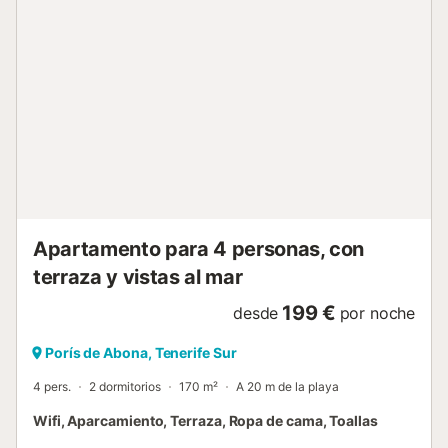
esta casa tradicional. Rodeado por los dormitorios, el patio
central y su conjunto de asientos a la sombra y zonas de
descanso soleadas te invitan a relajarte. Tanto si te gusta
acurrucarte en el sofá con un libro como si prefieres tomar
el sol en una tumbona, disfrutarás de una sensación de
paz y tranquilidad. - Vivir y cenar en una impresionante
cueva Descubre la fresca elegancia de una cueva
tradicional canaria, uno de los puntos fuertes de esta casa
única. Esta amplia zo...
Apartamento para 4 personas, con
terraza y vistas al mar
199 €
desde
por noche
Porís de Abona, Tenerife Sur
4 pers.
2 dormitorios
170 m²
A 20 m de la playa
Wifi, Aparcamiento, Terraza, Ropa de cama, Toallas