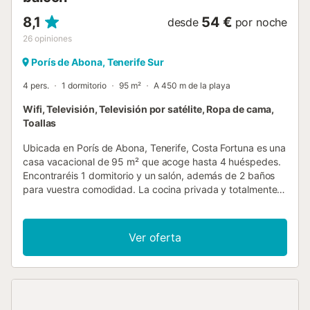
8,1
54 €
desde
por noche
26
opiniones
Porís de Abona, Tenerife Sur
4 pers.
1 dormitorio
95 m²
A 450 m de la playa
Wifi, Televisión, Televisión por satélite, Ropa de cama,
Toallas
Ubicada en Porís de Abona, Tenerife, Costa Fortuna es una
casa vacacional de 95 m² que acoge hasta 4 huéspedes.
Encontraréis 1 dormitorio y un salón, además de 2 baños
para vuestra comodidad. La cocina privada y totalmente
equipada os permite preparar vuestras propias comidas,
mientras que las comodidades incluyen Wi-Fi apto para
videollamadas, TV, lavadora, secadora y un espacio de
Ver oferta
trabajo dedicado para necesidades de teletrabajo. Salid a
vuestras 2 terrazas privadas sin techo y al balcón privado,
donde podréis disfrutar de vistas al mar y usar la
barbacoa privada para comer al aire libre. Estos espacios
son ideales para relajaros mientras contempláis el paisaje