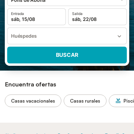
Porís de Abona
Entrada
Salida
sáb, 15/08
sáb, 22/08
Huéspedes
BUSCAR
Encuentra ofertas
Casas vacacionales
Casas rurales
Pisc