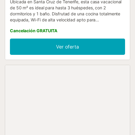
Ubicada en Santa Cruz de Tenerife, esta casa vacacional
de 50 m² es ideal para hasta 3 huéspedes, con 2
dormitorios y 1 baño. Disfrutad de una cocina totalmente
equipada, Wi-Fi de alta velocidad apto para
videollamadas, televisión, lavadora y un espacio de trabajo
Cancelación GRATUITA
dedicado para vuestra comodidad. Salid a la terraza
privada cubierta para relajaros y aprovechad el jardín y la
piscina exterior compartidos. También tenéis a vuestra
Ver oferta
disposición una ducha exterior, perfecta tras un baño
refrescante o un día en la playa cercana. No se permiten
eventos en la propiedad. El alojamiento está cerca del
transporte público y a poca distancia de la playa,
facilitando el acceso a las atracciones locales y
actividades costeras....