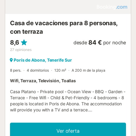
Nevera-congelador Cubiertos, utensilios, platos y cuencos
Tazas y vasos Sartenes y cacerolas Batidora de mano y
mucho más Hay una isla de cocina con una barra dond...
Casa de vacaciones para 8 personas,
con terraza
8,6
84 €
desde
por noche
27
opiniones
Porís de Abona, Tenerife Sur
8 pers.
4 dormitorios
120 m²
A 200 m de la playa
Wifi, Terraza, Televisión, Toallas
Casa Platano - Private pool - Ocean View - BBQ - Garden -
Terrace - Free Wifi - Child & Pet-Friendly - 4 bedrooms - 8
people is located in Poris de Abona. The accommodation
will provide you with a TV and a terrace....
Ver oferta