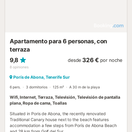
Apartamento para 6 personas, con
terraza
9,8
326 €
desde
por noche
8
opiniones
Porís de Abona, Tenerife Sur
6 pers.
3 dormitorios
125 m²
A 30 m de la playa
Wifi, Internet, Terraza, Televisión, Televisión de pantalla
plana, Ropa de cama, Toallas
Situated in Poris de Abona, the recently renovated
Traditional Canary house next to the beach features
accommodation a few steps from Porís de Abona Beach
and 28 km from Golf del Sur....