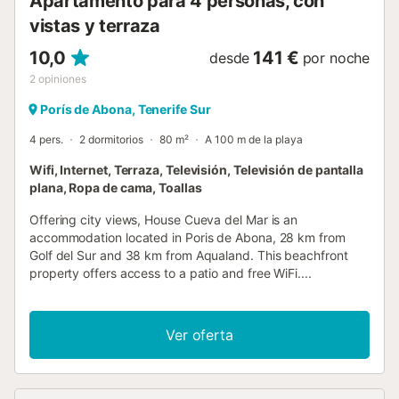
Apartamento para 4 personas, con
vistas y terraza
10,0
141 €
desde
por noche
2
opiniones
Porís de Abona, Tenerife Sur
4 pers.
2 dormitorios
80 m²
A 100 m de la playa
Wifi, Internet, Terraza, Televisión, Televisión de pantalla
plana, Ropa de cama, Toallas
Offering city views, House Cueva del Mar is an
accommodation located in Poris de Abona, 28 km from
Golf del Sur and 38 km from Aqualand. This beachfront
property offers access to a patio and free WiFi....
Ver oferta