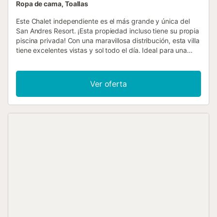
Ropa de cama, Toallas
Este Chalet independiente es el más grande y única del
San Andres Resort. ¡Esta propiedad incluso tiene su propia
piscina privada! Con una maravillosa distribución, esta villa
tiene excelentes vistas y sol todo el día. Ideal para una
familia que disfruta de su propio espacio pero también le
gusta tener la opción de disfrutar de las comodidades del
complejo. ¡Disfruta de las vistas de Gran Canaria desde el
Ver oferta
dormitorio principal! San Andrés Resort cuenta con tres
piscinas, una climatizada y una piscina para niños. El
solarium cuenta con sillas y sombrillas para su uso. La sala
de estar tiene dos sofás, con grandes puertas que dan a la
terraza trasera con vistas a la piscina y al mar a lo lejos. La
televisión tiene canales locales y del Reino Unido. El salón
tiene aire acondicionado (esto es de pago). Junto al salón
hay una gran terraza embaldosada con 6 tumbonas, un
bonito césped y una piscina (no climatizada). Completo
con una zona de barbacoa con una gran barbacoa estilo
chimenea y una mesa pequeña para cenar al aire libre.
¡Muy privado! La cocina está totalmente equipada con
frigorífico, hervidor, tostadora, microondas, vitrocerámica,
horno y lavavajillas. La cocina/comedor abierta también