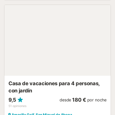
barbacoa mientras contempláis el entorno. Información
importante sobre la ubicación: La villa se encuentra cerca
de la ruta de vuelo del aeropuerto. Podéis oír vuelos de
llegada, normalmente entre las 22:00 y 23:30. Los vuelos
de salida no se oyen desde la propiedad. Está previsto
instalar nuevas ventanas y puertas aislantes para reducir
aún más el ruido y aumentar vuestro confort. Aviso
importante: Del 1 de septiembre al 30 de diciembre de
2026, la piscina estará temporalmente fuera de servicio
por una reforma integral de gran envergadura. Las
mejoras incluirán nuevo solárium, tumbonas, depuradora
salina y dos piscinas climatizadas: una para adultos y otra
para niños. Pedimos disculpas por las molestias durante
este período de mejora. Normas: No fiestas ni eventos.
Silencio 22:00-8:00. Devolver vajilla en buen estado.
Basura en contenedores antes ...
Casa de vacaciones para 4 personas,
con jardín
9,5
180 €
desde
por noche
51
opiniones
Amarilla Golf, San Miguel de Abona