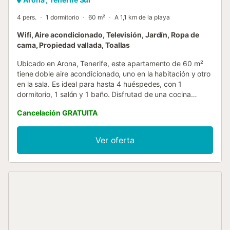
4 pers.
1 dormitorio
60 m²
A 1,1 km de la playa
Wifi, Aire acondicionado, Televisión, Jardín, Ropa de
cama, Propiedad vallada, Toallas
Ubicado en Arona, Tenerife, este apartamento de 60 m²
tiene doble aire acondicionado, uno en la habitación y otro
en la sala. Es ideal para hasta 4 huéspedes, con 1
dormitorio, 1 salón y 1 baño. Disfrutad de una cocina
totalmente equipada con cafetera, cafetera italiana y
Cancelación GRATUITA
cafetera de cápsulas. Entre las comodidades encontraréis
Wi-Fi de alta velocidad apto para videollamadas, aire
acondicionado, televisión, ventilador, lavadora y espacio
Ver oferta
de trabajo. Las familias con niños dispondrán de 2 cunas,
2 tronas y un diseño interior sin escalones. Salid a vuestra
terraza privada sin cubrir y acceded al jardín y la piscina
climatizada compartidos. También contaréis con ducha
exterior y barbacoa privada. Podéis aparcar en la calle y
guardar vuestras bicicletas en el espacio compartido. Se
incluyen toallas de playa para vuestra estancia. No se
permiten eventos en la propiedad. El apartamento está
cerca de la playa y bien comunicado por transporte