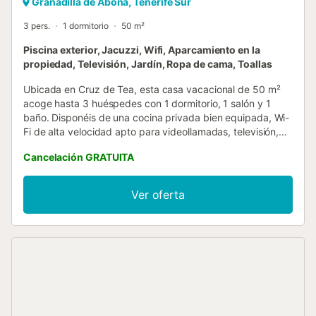
Granadilla de Abona, Tenerife Sur
3 pers.
1 dormitorio
50 m²
Piscina exterior, Jacuzzi, Wifi, Aparcamiento en la
propiedad, Televisión, Jardín, Ropa de cama, Toallas
Ubicada en Cruz de Tea, esta casa vacacional de 50 m²
acoge hasta 3 huéspedes con 1 dormitorio, 1 salón y 1
baño. Disponéis de una cocina privada bien equipada, Wi-
Fi de alta velocidad apto para videollamadas, televisión,
ventilador y cuna para bebé. También contaréis con
Cancelación GRATUITA
jacuzzi privado y barbacoa para vuestra comodidad. Salid
al jardín privado y la terraza cubierta para disfrutar de las
preciosas vistas al mar y la montaña. La piscina exterior
Ver oferta
compartida se encuentra a 60 metros de la propiedad
para vuestro disfrute. Tenéis acceso a 1 plaza de
aparcamiento compartida en el recinto y se permite 1
mascota durante vuestra estancia. Hay lavadora
compartida a vuestra disposición. Tened en cuenta que no
se permiten eventos en la propiedad. La carretera de
acceso es estrecha y de un solo carril; se recomienda
disponer de vehículo para mayor comodidad en los
desplazamientos....