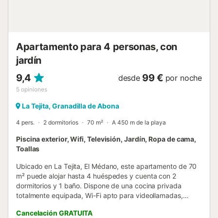
mascotas (información en el anuncio), pueden aplicarse
suplementos. Sólo están presentes los equipos
específicamente mencionados en este anuncio. Los
equipos no mencionados no se consideran presentes. A
Apartamento para 4 personas, con
men...
jardín
9,4
99 €
desde
por noche
5
opiniones
La Tejita, Granadilla de Abona
4 pers.
2 dormitorios
70 m²
A 450 m de la playa
Piscina exterior, Wifi, Televisión, Jardín, Ropa de cama,
Toallas
Ubicado en La Tejita, El Médano, este apartamento de 70
m² puede alojar hasta 4 huéspedes y cuenta con 2
dormitorios y 1 baño. Dispone de una cocina privada
totalmente equipada, Wi-Fi apto para videollamadas,
televisión, lavadora, cuna, trona y un espacio de trabajo
Cancelación GRATUITA
dedicado para mayor comodidad durante su estancia.