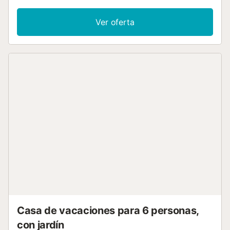
Podrá salir a la terraza privada cubierta y disfrutar del
acceso al jardín. La propiedad ofrece una piscina exterior
Ver oferta
privada y climatizada. La proximidad del apartamento a la
playa lo convierte en una opción ideal para quienes
buscan aventuras costeras y momentos de relax junto al
mar. El aparcamiento en la calle es compartido y está
disponible para su comodidad, mientras que las
conexiones de transporte público facilitan la exploración
de la zona. No se permiten eventos en la propiedad para
mantener un ambiente tranquilo para todos los
huéspedes....
Casa de vacaciones para 6 personas,
con jardín