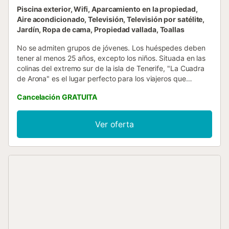
Piscina exterior, Wifi, Aparcamiento en la propiedad,
Aire acondicionado, Televisión, Televisión por satélite,
Jardín, Ropa de cama, Propiedad vallada, Toallas
No se admiten grupos de jóvenes. Los huéspedes deben
tener al menos 25 años, excepto los niños. Situada en las
colinas del extremo sur de la isla de Tenerife, "La Cuadra
de Arona" es el lugar perfecto para los viajeros que
buscan la tranquilidad de la privacidad sin estar lejos de
Cancelación GRATUITA
todo lo que la ciudad puede ofrecer. La casa de
vacaciones consta de una acogedora sala de estar, una
cocina bien equipada, 3 dormitorios y 2 baños, por lo que
Ver oferta
puede alojar a 6 personas. Los servicios adicionales
incluyen Wi-Fi, lavadora y ventiladores, mientras que una
cuna y una trona están disponibles bajo petición. En su
zona exterior privada, podrá tumbarse al sol o darse un
chapuzón en la piscina. Comience el día con un café en la
terraza amueblada mientras contempla las montañas de
los alrededores y el mar. Cuando vuelva a añorar la
ciudad, visite la cercana Playa de las Américas o Los
Cristianos, ambas directamente en la costa y a 15 minutos
en coche (10 km). Allí encontrará numerosos restaurantes,