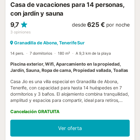
infantil también se encuentra cerca. Hermosas playas
Casa de vacaciones para 14 personas,
como la Playa de Los Cristianos se alcanzan en 11 minutos
con jardín y sauna
en coche (5,5 km), ...
9,7
625 €
desde
por noche
3
opiniones
Granadilla de Abona, Tenerife Sur
14 pers.
7 dormitorios
180 m²
A 9,3 km de la playa
Piscina exterior, Wifi, Aparcamiento en la propiedad,
Jardín, Sauna, Ropa de cama, Propiedad vallada, Toallas
Casa Jio es una villa especial en Granadilla de Abona,
Tenerife, con capacidad para hasta 14 huéspedes en 7
dormitorios y 3 baños. El alojamiento combina tranquilidad,
amplitud y espacios para compartir, ideal para retiros,
talleres, viajes en grupo, familias o escapadas creativas.
Cancelación GRATUITA
Cuenta con wifi de alta velocidad, cocina totalmente
equipada, lavadora, cafetera y opciones de descanso
flexibles para grupos y retiros. Destaca su amplia sala de
Ver oferta
yoga y talleres, además de extensas zonas exteriores con
varias terrazas y espacios comunes para convivir. En el