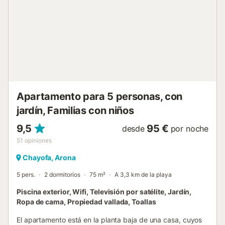
público. El alojamiento está situado a 14,5 km del
Aeropuerto Sur de Tenerife (15-20 minutos en coche).
Ofrecemos check-in disponible las 24 horas del día, los 7
días de la semana, con previo aviso. Recibimos con
frecuencia vuelos que llegan en horarios muy tempranos o
tardíos, por lo que estamos encantados de adaptarnos a
vuestras necesidades de llegada. Por favor, comunicad
con antelación vuestra hora estimada de llegada para
poder organizar la ...
Apartamento para 5 personas, con
jardín, Familias con niños
9,5
95 €
desde
por noche
51
opiniones
Chayofa, Arona
5 pers.
2 dormitorios
75 m²
A 3,3 km de la playa
Piscina exterior, Wifi, Televisión por satélite, Jardín,
Ropa de cama, Propiedad vallada, Toallas
El apartamento está en la planta baja de una casa, cuyos