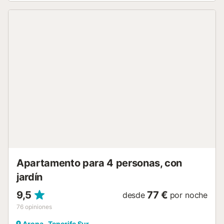
hacen de este alojamiento un lugar perfecto para practicar
deportes al aire libre, ciclismo, trotar, golf, correr ... etc a 2
km de Palm Mar y 4 km de Las Galletas y su puerto
deportivo, que cuenta con supermercados, restaurantes,
farmacias, correos, bancos y cajeros automáticos, tiendas,
estaciones de servicio. Junto a la zona turística de Los
Cristianos, Las Américas y Costa Adeje, con su
entretenimiento y ocio. Y a solo 10 minutos del aeropuerto
Reina Sofía - Tenerife Sur....
Apartamento para 4 personas, con
jardín
9,5
77 €
desde
por noche
76
opiniones
Arona , Tenerife Sur