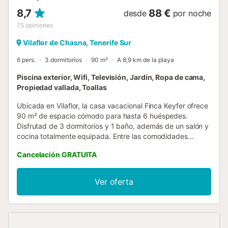
8,7
88 €
desde
por noche
75
opiniones
Vilaflor de Chasna, Tenerife Sur
6 pers.
3 dormitorios
90 m²
A 8,9 km de la playa
Piscina exterior, Wifi, Televisión, Jardín, Ropa de cama,
Propiedad vallada, Toallas
Ubicada en Vilaflor, la casa vacacional Finca Keyfer ofrece
90 m² de espacio cómodo para hasta 6 huéspedes.
Disfrutad de 3 dormitorios y 1 baño, además de un salón y
cocina totalmente equipada. Entre las comodidades
encontraréis Wi-Fi de alta velocidad ideal para
Cancelación GRATUITA
videollamadas, smart TV con servicios de streaming,
ventilador y lavadora. Las familias con niños disponen de
cuna, trona y juguetes y libros compartidos. Salid al jardín
Ver oferta
privado, terraza descubierta y barbacoa privada. La
piscina exterior privada climatizada y la ducha exterior
ofrecen opciones adicionales de relax. Las vistas a la
montaña y al Atlántico realzan la experiencia al aire libre.
También podréis disfrutar de verduras y frutas locales