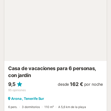
cultivadas en la finca. Hay aparcamiento gratuito en la
calle. No se admiten mascotas ni se permiten eventos. El
alojamiento cuenta con sistemas de ahorro de energía y
agua, y cámara de videovigilancia en la entrada para
mayor seguridad. El anfitrión proporciona ropa de cama;
vosotros sois responsables de cambiarla durante la
estancia. Se incluyen toallas de playa y piscina.
Encontraréis información detallada sobre separación de
residuos en la propiedad. El self check-in está disponible
para vuestra comodidad....
Casa de vacaciones para 6 personas,
con jardín
9,5
162 €
desde
por noche
95
opiniones
Arona , Tenerife Sur
6 pers.
3 dormitorios
110 m²
A 5,6 km de la playa