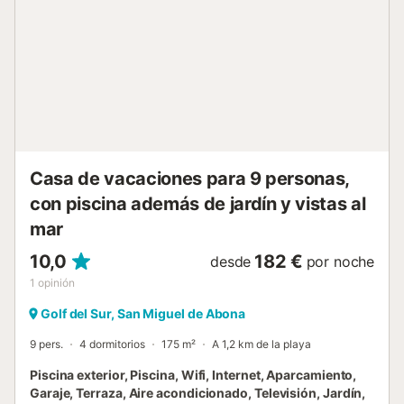
exterior. La propiedad está cerca de la playa. Hay
aparcamiento gratuito en la calle. No se permiten
mascotas, fumar ni celebrar eventos. Se proporcionan
toallas de playa y piscina. Esta propiedad cuenta con
normas para la correcta separación de residuos, con más
información disponible en el alojamiento. Dispone de
iluminación de bajo consumo....
Casa de vacaciones para 9 personas,
con piscina además de jardín y vistas al
mar
10,0
182 €
desde
por noche
1
opinión
Golf del Sur, San Miguel de Abona
9 pers.
4 dormitorios
175 m²
A 1,2 km de la playa
Piscina exterior, Piscina, Wifi, Internet, Aparcamiento,
Garaje, Terraza, Aire acondicionado, Televisión, Jardín,