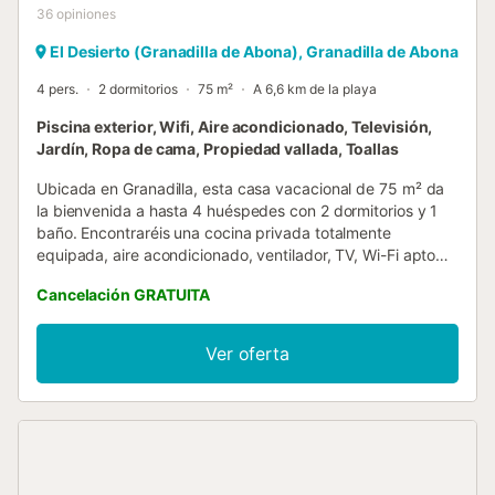
36
opiniones
El Desierto (Granadilla de Abona), Granadilla de Abona
4 pers.
2 dormitorios
75 m²
A 6,6 km de la playa
Piscina exterior, Wifi, Aire acondicionado, Televisión,
Jardín, Ropa de cama, Propiedad vallada, Toallas
Ubicada en Granadilla, esta casa vacacional de 75 m² da
la bienvenida a hasta 4 huéspedes con 2 dormitorios y 1
baño. Encontraréis una cocina privada totalmente
equipada, aire acondicionado, ventilador, TV, Wi-Fi apto
para videollamadas, lavadora y espacio de trabajo
Cancelación GRATUITA
dedicado. Hay una cuna disponible para familias que
viajan con bebés. Salid a vuestra terraza privada sin cubrir
para disfrutar de vistas a la montaña y al mar. La piscina
Ver oferta
exterior compartida ofrece un refrescante escape,
mientras que el jardín compartido brinda un entorno
tranquilo. Podéis preparar comidas en la barbacoa
compartida y ducharos al aire libre tras vuestras
actividades. No se permite el nudismo. El aparcamiento en
la calle es compartido entre los huéspedes y el transporte