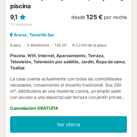
piscina
9,1
125 €
desde
por noche
23
opiniones
Arona , Tenerife Sur
6 pers.
3 dormitorios
120 m²
A 2,2 km de la playa
Piscina, Wifi, Internet, Aparcamiento, Terraza,
Televisión, Televisión por satélite, Jardín, Ropa de cama,
Toallas
La casa cuenta actualmente con todas las comodidades
necesarias, conservando el encanto tradicional. Sus 250
m², distribuidos en una moderna cocina, un amplio salón
con acceso a una espectacular terraza con jardín privado,
que cuenta con zona de estar, piscina, barbacoa y
Cancelación GRATUITA
tumbonas. Tres habitaciones dobles para adultos y un
área de trabajo. Totalmente equipado con lavadora, TV
satélite, wifi, lavavajillas, horno, secador de pelo. También
Ver oferta
hay cuna y trona para bebés. La tranquilidad del entorno
rural de la casa y su proximidad a las áreas naturales,