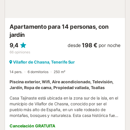
tiene puertas que dan a la terraza. El aire acondicionado
está en la sala de estar y en la cocina comedor. Un
lavadero tiene una lavadora y una puerta que conduce al
jardín. El dormitorio pri...
Apartamento para 14 personas, con
jardín
9,4
198 €
desde
por noche
66
opiniones
Vilaflor de Chasna, Tenerife Sur
14 pers.
6 dormitorios
250 m²
Piscina exterior, Wifi, Aire acondicionado, Televisión,
Jardín, Ropa de cama, Propiedad vallada, Toallas
Casa Tajinaste está ubicada en la zona sur de la isla, en el
municipio de Vilaflor de Chasna, conocido por ser el
pueblo más alto de España, en un valle rodeado de
montañas, bosques y naturaleza. Esta casa histórica fue
construida en el siglo XIX y ha sido reformada
Cancelación GRATUITA
manteniendo su esencia y respetando su origen,