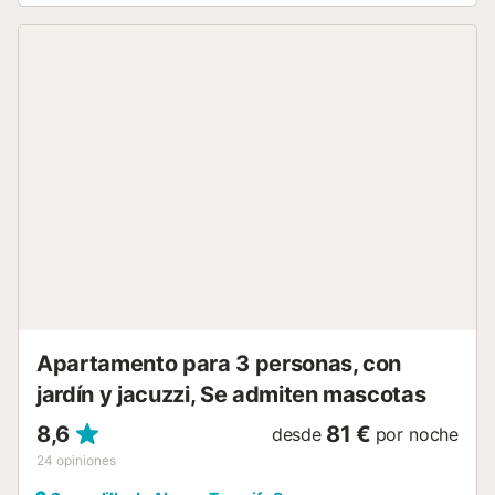
exterior disfrutaréis de piscina privada, ducha al aire libre,
sauna con estufa de leña, zona ajardinada, vistas al mar y
barbacoa para veladas compartidas bajo el cielo abierto.
Hay varios aparcamientos disponibles junto a la
propiedad. Casa Jio ofrece un lugar para el encuentro, el
descanso y momentos inspiradores en un ambiente
tranquilo en el sur de Tenerife....
Apartamento para 3 personas, con
jardín y jacuzzi, Se admiten mascotas
8,6
81 €
desde
por noche
24
opiniones