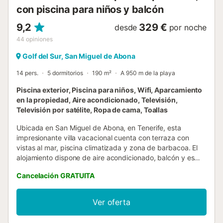
con piscina para niños y balcón
9,2
329 €
desde
por noche
44
opiniones
Golf del Sur, San Miguel de Abona
14 pers.
5 dormitorios
190 m²
A 950 m de la playa
Piscina exterior, Piscina para niños, Wifi, Aparcamiento
en la propiedad, Aire acondicionado, Televisión,
Televisión por satélite, Ropa de cama, Toallas
Ubicada en San Miguel de Abona, en Tenerife, esta
impresionante villa vacacional cuenta con terraza con
vistas al mar, piscina climatizada y zona de barbacoa. El
alojamiento dispone de aire acondicionado, balcón y es
completamente para no fumadores. A solo 1,7 km de Playa
Cancelación GRATUITA
de San Blas, es la base ideal para vuestra escapada a
Tenerife. La villa está decorada con gusto y ofrece un
espacio amplio, camas cómodas para un buen descanso y
Ver oferta
todas las comodidades necesarias para una estancia
relajante. Disfrutad de comidas al aire libre con la