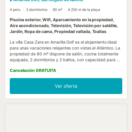
4 pers.
2 dormitorios
80 m²
A 250 m de la playa
Piscina exterior, Wifi, Aparcamiento en la propiedad,
Aire acondicionado, Televisión, Televisión por satélite,
Jardín, Ropa de cama, Propiedad vallada, Toallas
La villa Casa Zara en Amarilla Golf es el alojamiento ideal
para unas vacaciones relajantes con vistas al Atlántico. La
propiedad de 80 m² dispone de salón, cocina totalmente
equipada, 2 dormitorios y 2 baños, con capacidad para 4
personas. Entre las comodidades encontraréis Wi-Fi, smart
Cancelación GRATUITA
TV con servicios de streaming, aire acondicionado
(disponible por un suplemento) en todos los dormitorios y
lavadora. También tenéis a vuestra disposición cuna y
Ver oferta
trona para bebés. Os damos la bienvenida a nuestro
alojamiento vacacional con un atractivo espacio exterior
privado. Podéis daros un chapuzón en la piscina
climatizada—totalmente climatizada en los meses de
invierno sin coste adicional y disponible por un suplemento
el resto del año—relajaros en el jardín, descansar en la
terraza abierta, resguardaros en la terraza cubierta,
disfrutar de una barbacoa y refrescaros en la ducha