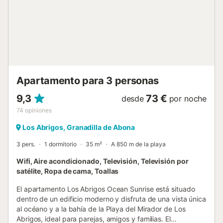
bares y tiendas, así como varias playas. También hay dos
campos de golf cerca, a 20 minutos en coche (17 km), así
como 2 parques de monos, a solo 13 minutos en coche (7
km). Hay plazas de aparcamiento disponibles en la
propiedad, y como los caminos pueden ser empinados, se
recomienda venir en coche. Las sábanas y las toallas
están incluidas. Se permiten mascotas. No se admiten
grupos de huéspedes me...
Apartamento para 3 personas
9,3
73 €
desde
por noche
74
opiniones
Los Abrigos, Granadilla de Abona
3 pers.
1 dormitorio
35 m²
A 850 m de la playa
Wifi, Aire acondicionado, Televisión, Televisión por
satélite, Ropa de cama, Toallas
El apartamento Los Abrigos Ocean Sunrise está situado
dentro de un edificio moderno y disfruta de una vista única
al océano y a la bahía de la Playa del Mirador de Los
Abrigos, ideal para parejas, amigos y familias. El