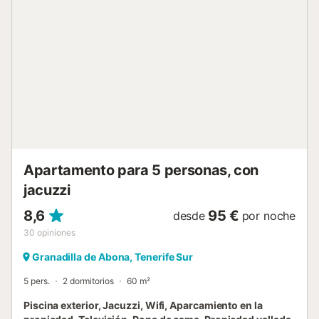
público está fácilmente accesible cerca. La playa se
encuentra muy cerca de la propiedad. No se permiten
eventos en el alojamiento y las instalaciones serán para
uso exclusivo de las personas que aparecen en la reserva.
Se proporcionan toallas de playa para vuestra comodidad
y hay equipamiento de gimnasio compartido disponible
para vuestras necesidades de ejercicio....
Apartamento para 5 personas, con
jacuzzi
8,6
95 €
desde
por noche
30
opiniones
Granadilla de Abona, Tenerife Sur
5 pers.
2 dormitorios
60 m²
Piscina exterior, Jacuzzi, Wifi, Aparcamiento en la