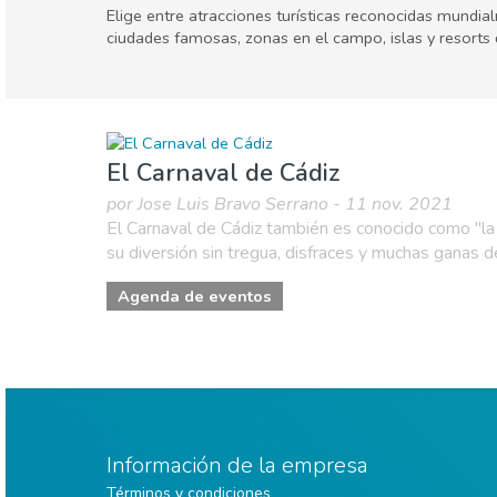
Elige entre atracciones turísticas reconocidas mundia
ciudades famosas, zonas en el campo, islas y resorts
Cádiz ciudad
Casco antiguo de Cádiz
Agenda de eventos
El Carnaval de Cádiz
por Jose Luis Bravo Serrano - 11 nov. 2021
El Carnaval de Cádiz también es conocido como "la 
su diversión sin tregua, disfraces y muchas ganas d
Agenda de eventos
Información de la empresa
Términos y condiciones