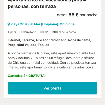
le tenemos que pedir copias de los DNI's o pasaportes de
todos los huéspedes mayores de 16 años. Le mandamos
personas, con terraza
un enlace ant...
55 €
desde
por noche
Playa Cruz del Mar (Chipiona), Chipiona
4 pers.
1 dormitorio
60 m²
300 m de la costa
Internet, Terraza, Aire acondicionado, Ropa de cama,
Propiedad vallada, Toallas
A pocos metros de la playa, este apartamento planta baja
para 2 adultos y 2 niños es un refugio ideal para disfrutar
de Chipiona con total comodidad. Con su preciosa terraza
interior, este apartamento invita a celebrar veladas con sus
seres queridos. En el interior encontrarás un espacio
Cancelación GRATUITA
moderno y práctico: cocina, salón y comedor integrados,
con encimera de inducción, nevera, cafetera italiana y
Dolçe Gusto, hervidor de agua, tostadora y vajilla
Ver oferta
completa. El salón dispone de aire acondicionado, televisor
de pantalla plana y conexión Wifi. Además, cuenta con un
cómodo sofá cama pensado para dos niños. El dormitorio
principal ofrece una cama doble y también aire