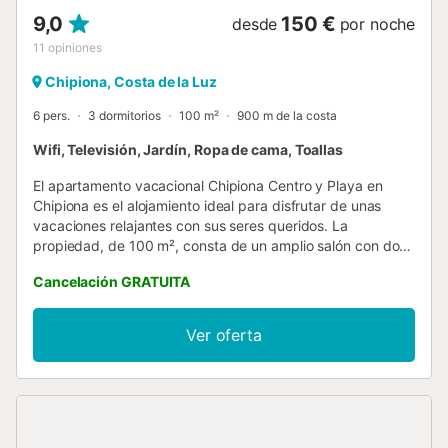
9,0
150 €
desde
por noche
11
opiniones
Chipiona, Costa de la Luz
6 pers.
3 dormitorios
100 m²
900 m de la costa
Wifi, Televisión, Jardín, Ropa de cama, Toallas
El apartamento vacacional Chipiona Centro y Playa en
Chipiona es el alojamiento ideal para disfrutar de unas
vacaciones relajantes con sus seres queridos. La
propiedad, de 100 m², consta de un amplio salón con dos
ventiladores de techo con mando a distancia, una cocina
Cancelación GRATUITA
totalmente equipada con lavadora, tres dormitorios con
ventilador de techo y mando a distancia, y dos baños
completos, lo que permite alojar hasta seis personas. Entre
Ver oferta
los servicios adicionales se incluyen Wi-Fi y una smart TV
con servicios de streaming. El alojamiento ofrece un
espacio exterior privado con un gran patio, una terraza
cubierta y dos balcones. La propiedad está situada cerca
del centro, a solo cuatro minutos a pie, y a 850 metros de
la playa, unos 11-12 minutos caminando a paso normal. En