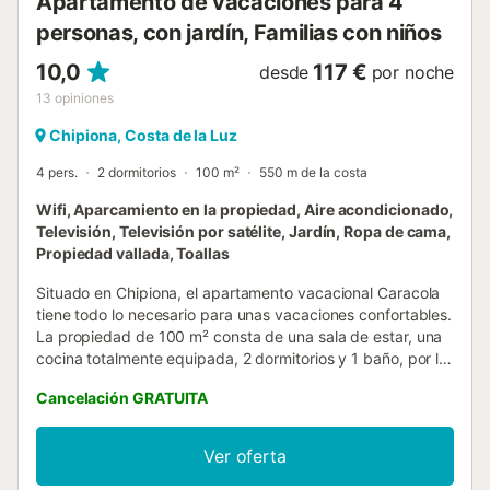
Apartamento de vacaciones para 4
personas, con jardín, Familias con niños
10,0
117 €
desde
por noche
13
opiniones
Chipiona, Costa de la Luz
4 pers.
2 dormitorios
100 m²
550 m de la costa
Wifi, Aparcamiento en la propiedad, Aire acondicionado,
Televisión, Televisión por satélite, Jardín, Ropa de cama,
Propiedad vallada, Toallas
Situado en Chipiona, el apartamento vacacional Caracola
tiene todo lo necesario para unas vacaciones confortables.
La propiedad de 100 m² consta de una sala de estar, una
cocina totalmente equipada, 2 dormitorios y 1 baño, por lo
que puede alojar a 4 personas. Los servicios adicionales
Cancelación GRATUITA
incluyen Wi-Fi de alta velocidad (apto para
videollamadas), televisión, aire acondicionado y lavadora.
Esta propiedad cuenta con una zona exterior privada con
Ver oferta
terraza descubierta, perfecta para relajarse. Además, los
huéspedes tienen acceso a un jardín compartido para su