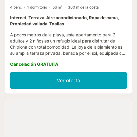
4 pers.
1 dormitorio
56 m²
300 m de la costa
Internet, Terraza, Aire acondicionado, Ropa de cama,
Propiedad vallada, Toallas
A pocos metros de la playa, este apartamento para 2
adultos y 2 niños es un refugio ideal para disfrutar de
Chipiona con total comodidad. La joya del alojamiento es
su amplia terraza privada, bañada por el sol, equipada con
mesa, sillas y dos tumbonas perfectas para relajarse
Cancelación GRATUITA
después de un día de mar. En el interior encontrarás un
espacio moderno y práctico: cocina, salón y comedor
integrados, con encimera de inducción, nevera, cafetera
Ver oferta
italiana y Dolçe Gusto, hervidor de agua, tostadora y vajilla
completa. El salón dispone de aire acondicionado, televisor
de pantalla plana y conexión Wifi. Además, cuenta con un
cómodo sofá cama pensado para dos niños. El dormitorio
principal ofrece una cama doble y también aire
acondicionado, garantizando noches frescas y tranquilas.
El apartamento se encuentra en la primera planta sin
ascensor. El baño privado está equipado con ducha y
secador de pelo. Bajo petición, se facilita una cuna y trona