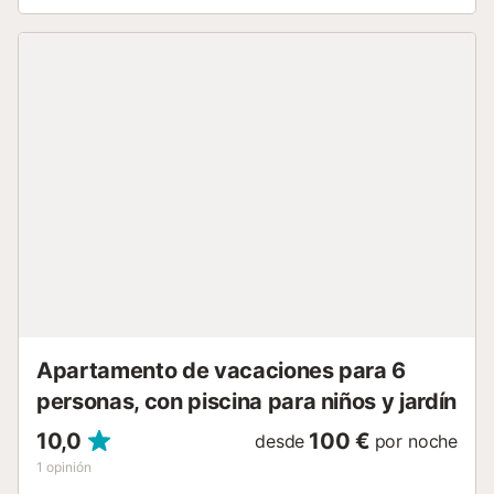
disfrute. La propiedad está cerca de la playa, a unos 300-
350 metros de la casa, aproximadamente 5 minutos a pie.
Hay una plaza de aparcamiento disponible en la
propiedad y también aparcamiento gratuito en la calle. No
se permiten mascotas ni fumar en la propiedad. La
propiedad no tiene escalones en el interior. Cuenta con
una zona de aparcamiento para motos y bicicletas. Este
alojamiento tiene directrices para ayudar a los huéspedes
con la correcta separación de residuos, y se proporciona
más información in situ. El alquiler cuenta con
características de ahorro de luz y agua. Servicio de enlace
con el aeropuerto y la estación de tren disponible por un
suplemento. Tenga en cuenta que puede haber
regulaciones gubernamentales sobre el agua en vigor en el
momento de su visita, lo que puede afectar el uso de la
piscina, el riego del ...
Apartamento de vacaciones para 6
personas, con piscina para niños y jardín
10,0
100 €
desde
por noche
1
opinión