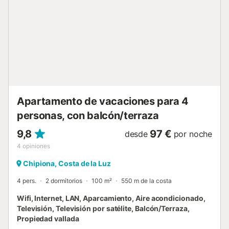
No se permiten eventos en la propiedad. A solo 15 minutos
a pie encontraréis una pista de tenis. El apartamento está
cerca del transporte público y de la playa, facilitando que
exploréis la zona y disfrutéis de actividades costeras
durante vuestra estancia....
Apartamento de vacaciones para 4
personas, con balcón/terraza
9,8
97 €
desde
por noche
4
opiniones
Chipiona, Costa de la Luz
4 pers.
2 dormitorios
100 m²
550 m de la costa
Wifi, Internet, LAN, Aparcamiento, Aire acondicionado,
Televisión, Televisión por satélite, Balcón/Terraza,
Propiedad vallada