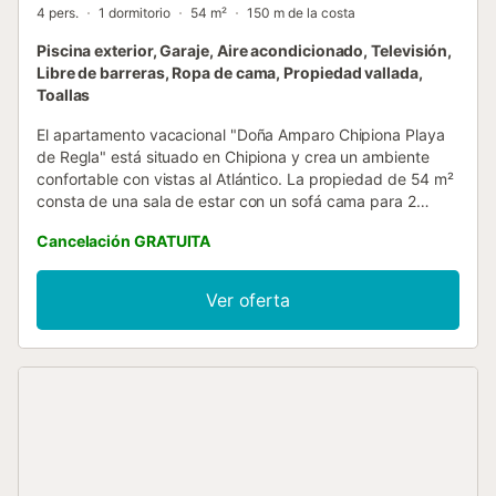
4 pers.
1 dormitorio
54 m²
150 m de la costa
Piscina exterior, Garaje, Aire acondicionado, Televisión,
Libre de barreras, Ropa de cama, Propiedad vallada,
Toallas
El apartamento vacacional "Doña Amparo Chipiona Playa
de Regla" está situado en Chipiona y crea un ambiente
confortable con vistas al Atlántico. La propiedad de 54 m²
consta de una sala de estar con un sofá cama para 2
personas, una cocina bien equipada, 1 dormitorio y 1 baño
Cancelación GRATUITA
y tiene capacidad para 4 personas. Los servicios y
comodidades adicionales incluyen televisión, aire
acondicionado, ventilador y lavadora. También hay una
Ver oferta
cuna disponible. Este apartamento ofrece una terraza
cubierta privada amueblada. También hay una zona
exterior compartida con piscina vallada (abierta en
verano) y ducha exterior. La zona cercana ofrece bodegas
y magníficas playas. Entre los destinos recomendados se
encuentran Sanlúcar, Rota y El Puerto. Los enlaces de
transporte público se encuentran a poca distancia. Hay
aparcamiento disponible en un garaje. Las familias con
niños son bienvenidas. No se permiten mascotas, fumar ni