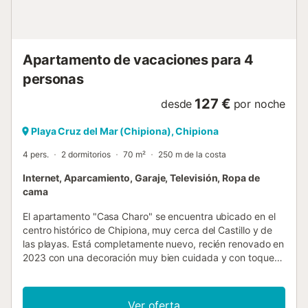
con mascotas, estarás encantado de saber que hasta 3
están permitidos, y que la propiedad está completamente
cercada, asegurando su seguridad y libertad. Situado...
Apartamento de vacaciones para 4
personas
127 €
desde
por noche
Playa Cruz del Mar (Chipiona), Chipiona
4 pers.
2 dormitorios
70 m²
250 m de la costa
Internet, Aparcamiento, Garaje, Televisión, Ropa de
cama
El apartamento "Casa Charo" se encuentra ubicado en el
centro histórico de Chipiona, muy cerca del Castillo y de
las playas. Está completamente nuevo, recién renovado en
2023 con una decoración muy bien cuidada y con toques
actuales, todo al detalle como muestran las fotos.El
apartamento se encuentra en un edificio de dos plantas,
ocupa la planta baja, tiene un patio de luz interior muy
Ver oferta