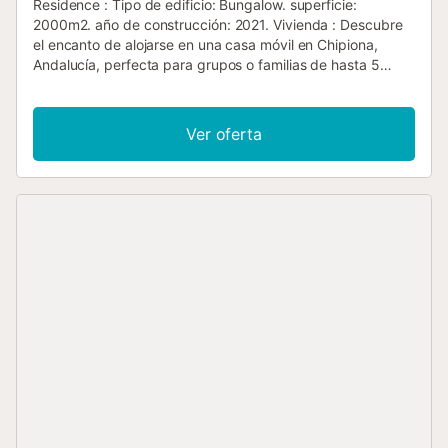
Residence : Tipo de edificio: Bungalow. superficie:
2000m2. año de construcción: 2021. Vivienda : Descubre
el encanto de alojarse en una casa móvil en Chipiona,
Andalucía, perfecta para grupos o familias de hasta 5
personas que buscan una escapada inolvidable junto al
mar. Las casas móviles ofrecen una experiencia única de
alojamiento, combinando la comodidad del hogar con la
Ver oferta
emoción de unas vacaciones al aire libre. El interior de la
casa móvil está perfectamente equipado para garantizar
una estancia confortable. Con dos dormitorios que
proporcionan privacidad y un descanso óptimo, gracias a
la posibilidad de desnegar completamente las
habitaciones, se sentirá como en casa. El baño, equipado
con ducha, junto con otras comodidades como aire
acondicionado en algunas habitaciones, hacen de estos
bungalows el lugar ideal para relajarse después de un día
en el sol andaluz. Al aire libre, disfrute de una terraza
privada, ideal para compartir comidas o momentos
tranquilos. También tendrá acceso a una piscina
comunitaria, perfecta para refrescarse en los días más
calurosos. El jardín comunitario y las instalaciones de la
propiedad, como la zona de barbacoa y los juegos
deportivos, ofrecen entretenimiento para todos. Si viajas