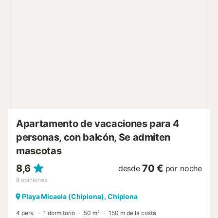
julio y agosto el aparcamiento cerca de la playa es
limitado, por lo que muchos huéspedes prefieren dejar el
coche aparcado cerca del piso y desplazarse a pie, ya
que todo queda cercano. Los enlaces de transporte
público se encuentran a poca distancia. El anfitrión
recomienda visitar las playas de Regla y Cruz del Mar. No
se permiten mascotas ni la celebración de eventos. Este
inmueble no dispone de aire acondicionado. El edificio
cuenta con ascensor. La propiedad no se alquila a
menores de 25 años. Se solicita una fianza, disponible
para los huéspedes, que se devuelve a la salida si todo
está en las mismas condic...
Apartamento de vacaciones para 4
personas, con balcón, Se admiten
mascotas
8,6
70 €
desde
por noche
8
opiniones
Playa Micaela (Chipiona), Chipiona
4 pers.
1 dormitorio
50 m²
150 m de la costa