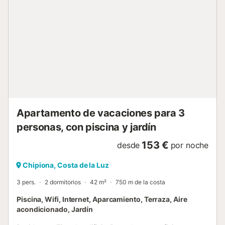
celebrar eventos. No hay Wi-Fi disponible. La propiedad
no dispone de escalones en su acceso ni en su interior.
Hay cámaras de seguridad y/o dispositivos de grabación
de audio en las instalaciones. El edificio dispone de
ascensor. La propiedad cuenta con una zona de
aparcamiento para motos y bicicletas. Esta propiedad
cuenta con iluminación de bajo consumo....
Apartamento de vacaciones para 3
personas, con piscina y jardín
153 €
desde
por noche
Chipiona, Costa de la Luz
3 pers.
2 dormitorios
42 m²
750 m de la costa
Piscina, Wifi, Internet, Aparcamiento, Terraza, Aire
acondicionado, Jardín