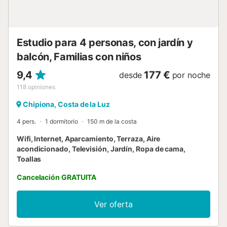
el sol da en ella desde muy temprano hasta bien entrada la
tarde. Está cubierta con un toldo, que se puede descorrer
total o parcialmente a voluntad. En ella hay un...
Estudio para 4 personas, con jardín y
balcón, Familias con niños
9,4
177 €
desde
por noche
118
opiniones
Chipiona, Costa de la Luz
4 pers.
1 dormitorio
150 m de la costa
Wifi, Internet, Aparcamiento, Terraza, Aire
acondicionado, Televisión, Jardín, Ropa de cama,
Toallas
Cancelación GRATUITA
Ver oferta