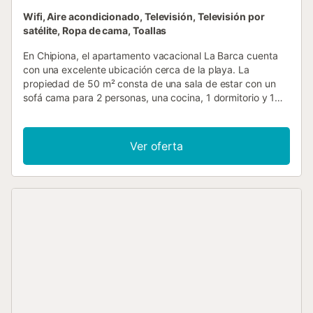
Wifi, Aire acondicionado, Televisión, Televisión por
satélite, Ropa de cama, Toallas
En Chipiona, el apartamento vacacional La Barca cuenta
con una excelente ubicación cerca de la playa. La
propiedad de 50 m² consta de una sala de estar con un
sofá cama para 2 personas, una cocina, 1 dormitorio y 1
baño, por lo que puede alojar a 4 personas. Los servicios
adicionales incluyen Wi-Fi, televisión, aire acondicionado y
lavadora. También hay una cuna disponible. Este
Ver oferta
alojamiento dispone de balcón privado y acceso a una
terraza descubierta compartida. Se permiten mascotas.
No está permitido fumar ni celebrar eventos....