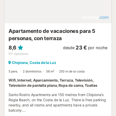
donde siempre encuentras alguna joya inesperada.
Importante: Tal y como requiere la ley, le tenemos que
pedir copias de los DNI's o pasaportes de todos los
huéspedes mayores de 16...
Apartamento de vacaciones para 5
personas, con terraza
8,6
23 €
desde
por noche
911
opiniones
Chipiona, Costa de la Luz
5 pers.
2 dormitorios
58 m²
250 m de la costa
Wifi, Internet, Aparcamiento, Terraza, Televisión,
Televisión de pantalla plana, Ropa de cama, Toallas
Santo Rostro Apartments are 150 metres from Chipiona’s
Regla Beach, on the Costa de la Luz. There is free parking
nearby, and all rooms and apartments have a private
balcony....