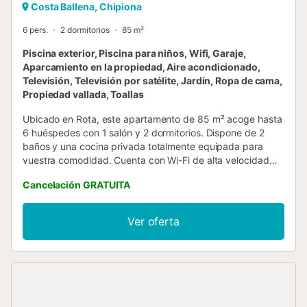
Costa Ballena, Chipiona
6 pers.
2 dormitorios
85 m²
Piscina exterior, Piscina para niños, Wifi, Garaje,
Aparcamiento en la propiedad, Aire acondicionado,
Televisión, Televisión por satélite, Jardín, Ropa de cama,
Propiedad vallada, Toallas
Ubicado en Rota, este apartamento de 85 m² acoge hasta
6 huéspedes con 1 salón y 2 dormitorios. Dispone de 2
baños y una cocina privada totalmente equipada para
vuestra comodidad. Cuenta con Wi-Fi de alta velocidad
ideal para videollamadas, aire acondicionado con
Cancelación GRATUITA
calefacción centralizada, televisión privada con vídeo bajo
demanda, lavadora, secadora y un espacio de trabajo
privado. También tenéis cuna disponible y toallas de playa
Ver oferta
incluidas. Salid a disfrutar de 2 terrazas privadas sin cubrir
y acceso a un jardín compartido con ducha exterior. El
alojamiento ofrece piscina comunitaria al aire libre y piscina
infantil para vuestro relax y diversión en familia. Para
aparcar, hay 1 plaza compartida en el recinto, 1 plaza de
garaje compartida y opción de aparcamiento en la calle.