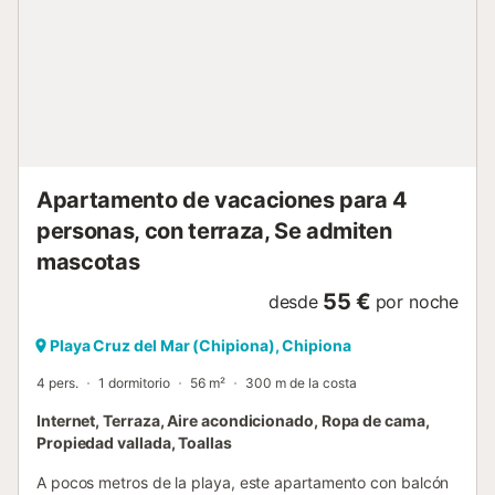
para los más pequeños. El apartamento se ubica en
Chipiona, conocida por sus extensas playas de arena fina
y aguas tranquilas, ideales para pasear y tomar el sol.
Puedes disfrutar de deportes acuáticos, rutas costeras y
espectaculares atardeceres junto al emblemático faro. Los
lunes, el mercadillo local añade encanto: perfectos paseos
entre puestos de artesanía, ropa y productos típicos,
donde siempre encuentras alguna joya inesperada. Se
aceptan masc...
Apartamento de vacaciones para 4
personas, con terraza, Se admiten
mascotas
55 €
desde
por noche
Playa Cruz del Mar (Chipiona), Chipiona
4 pers.
1 dormitorio
56 m²
300 m de la costa
Internet, Terraza, Aire acondicionado, Ropa de cama,
Propiedad vallada, Toallas
A pocos metros de la playa, este apartamento con balcón