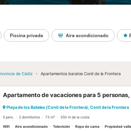
Piscina privada
Aire acondicionado
rovincia de Cádiz
Apartamentos baratos Conil de la Frontera
Apartamento de vacaciones para 5 personas,
Playa de los Bateles (Conil de la Frontera), Conil de la Frontera
5 pers.
2 dormitorios
73 m²
350 m de la costa
Wifi
Aire acondicionado
Televisión
Ropa de cama
Propiedad vall