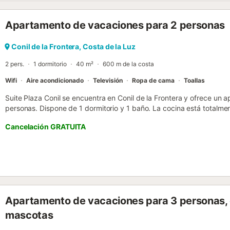
sillas para las comidas comunitarias al aire libre y un toldo para dis
acurruca leyendo un buen libro. También hay una barbacoa para su
Apartamento de vacaciones para 2 personas
especialidades culinarias frescas con sus seres queridos. El centro h
sus numerosas tiendas, restaurantes, bares y actividades culturales
coche de la propiedad. Además, una de las playas más famosas de E
Conil de la Frontera, Costa de la Luz
cuya arena se extiende por kilómetros a lo largo de la costa, está a 
2 pers.
1 dormitorio
40 m²
600 m de la costa
Wifi
Aire acondicionado
Televisión
Ropa de cama
Toallas
Suite Plaza Conil se encuentra en Conil de la Frontera y ofrece un
personas. Dispone de 1 dormitorio y 1 baño. La cocina está totalm
vuestras comidas con comodidad. Entre las comodidades encontraré
Cancelación GRATUITA
televisión, vídeo bajo demanda y aire acondicionado. En el exterior,
compartida sin techo con vistas al mar. La propiedad está situada 
que no se permiten eventos ni fiestas en la propiedad....
Apartamento de vacaciones para 3 personas, c
mascotas