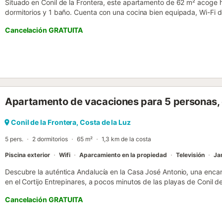
Situado en Conil de la Frontera, este apartamento de 62 m² acoge
dormitorios y 1 baño. Cuenta con una cocina bien equipada, Wi-Fi d
videollamadas, lavadora, ventilador y espacio de trabajo. El apartam
Cancelación GRATUITA
Palmar, además de self check-in para mayor comodidad. Podréis sali
o relajaros en la terraza compartida al aire libre. La ubicación es pe
descubrir los encantos costeros de Conil de la Frontera. Se permite
no se autorizan eventos, fiestas ni ruido en la propiedad. Posibilida
disponibilidad, disponible por un coste adicional....
Apartamento de vacaciones para 5 personas, 
Conil de la Frontera, Costa de la Luz
5 pers.
2 dormitorios
65 m²
1,3 km de la costa
Piscina exterior
Wifi
Aparcamiento en la propiedad
Televisión
Ja
Descubre la auténtica Andalucía en la Casa José Antonio, una enca
en el Cortijo Entrepinares, a pocos minutos de las playas de Conil de
huéspedes, cuenta con 2 dormitorios y 1 baño completo, ofreciendo 
Cancelación GRATUITA
grupos de amigos. La cocina privada, totalmente equipada, invita a
ingredientes frescos de los mercados gaditanos. El Wi-Fi de alta veloc
lavadora garantizan una estancia cómoda y sin preocupaciones. Cun