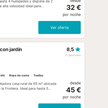
desde
 hasta 4 huéspedes y dispone de 2
32 €
e alta velocidad ideal para
ento ofrece vistas al mar y a El
por noche
r al balcón privado con vistas al mar
rfecta para disfrutar de la playa y
 1 mascota durante la estancia, pero
Ver oferta
d de parking bajo petición y
con jardín
8,5
4
opiniones
rdín
Ropa de cama
Toallas
desde
ntadora casa rural de 65 m² ubicada
45 €
 la Frontera. Ideal para hasta 5
el espacio perfecto para familias o
por noche
 preparar recetas locales con
idad, la televisión, el ventilador y la
a y trona disponibles bajo petición y