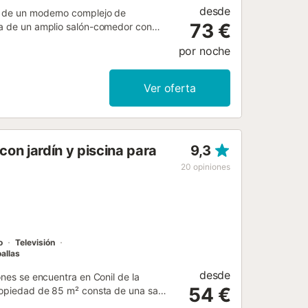
desde
ja de un moderno complejo de
73 €
sta de un amplio salón-comedor con
individuales y vistas al mar, otro
por noche
ofrece espacio para hasta 5 personas.
ado es el balcón amueblado con vistas
iosa comida y una copa de vino.
Ver oferta
iendas, restaurantes y bares. La
e a la casa. Hay aparcamiento
on jardín y piscina para
9,3
20
opiniones
o
Televisión
allas
desde
ones se encuentra en Conil de la
54 €
propiedad de 85 m² consta de una sala
lo que puede acomodar a 6 personas.