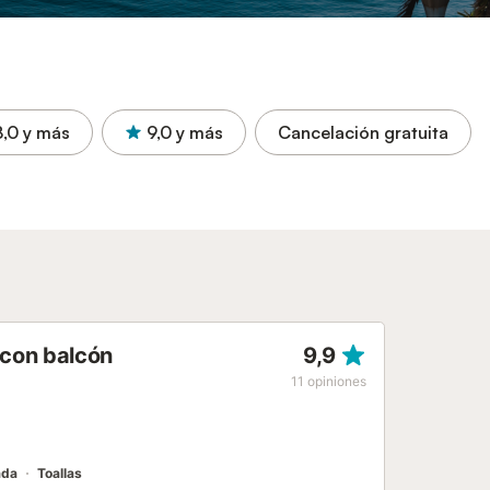
8,0
y más
9,0
y más
Cancelación gratuita
 con balcón
9,9
11
opiniones
ada
Toallas