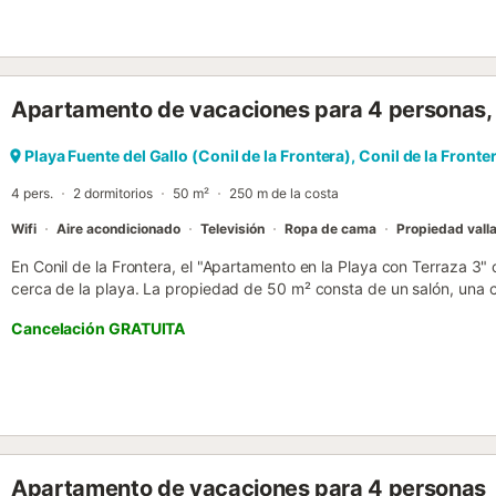
con un coste adicional. El Cortijo Entrepinares dispone de una refr
para los días de calor. Conil de la Frontera, conocida por sus playas
gastronomía marinera, es uno de los destinos más auténticos de la
perfecta para quienes buscan tranquilidad, naturaleza y la calidez de
Apartamento de vacaciones para 4 personas,
complejo vacacional que cuenta con cuatro casas rurales, ideales 
Entre los servicios adicionales se incluyen Wi-Fi, lavadora y televis
propio porche con zona ajardinada y tumbonas para mayor comodi
Playa Fuente del Gallo (Conil de la Frontera), Conil de la Fronte
en la piscina exterior compartida del complejo, situado en Conil de la
4 pers.
2 dormitorios
50 m²
250 m de la costa
Wifi
Aire acondicionado
Televisión
Ropa de cama
Propiedad vall
En Conil de la Frontera, el "Apartamento en la Playa con Terraza 3
cerca de la playa. La propiedad de 50 m² consta de un salón, una c
2 dormitorios y 1 baño, por lo que puede alojar a 4 personas. Los ser
Cancelación GRATUITA
acondicionado en la sala de estar, calefacción, lavadora y televisi
disponibles. Lo más destacado de este alojamiento es su zona exter
descubierta y una barbacoa. Hay aparcamiento gratuito disponible 
null...
Apartamento de vacaciones para 4 personas